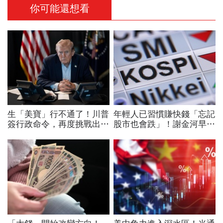
你可能還想看
生「美寶」行不通了！川普
年輕人已習慣賺快錢「忘記
簽行政命令，再度挑戰出生
股市也會跌」！謝金河早一
公民權、打擊生育旅遊：不
步示警南韓個股槓桿ETF會
允許花錢買進美國的資格
出事：根本把投資人丟火坑