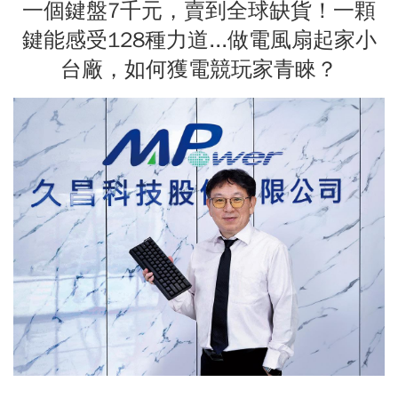
一個鍵盤7千元，賣到全球缺貨！一顆
鍵能感受128種力道...做電風扇起家小
台廠，如何獲電競玩家青睞？