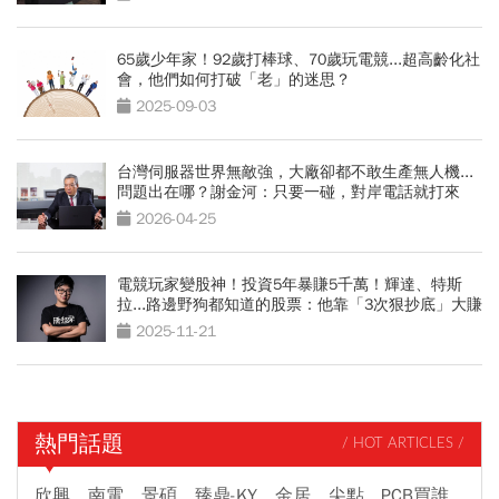
65歲少年家！92歲打棒球、70歲玩電競...超高齡化社
會，他們如何打破「老」的迷思？
2025-09-03
台灣伺服器世界無敵強，大廠卻都不敢生產無人機...
問題出在哪？謝金河：只要一碰，對岸電話就打來
2026-04-25
電競玩家變股神！投資5年暴賺5千萬！輝達、特斯
拉...路邊野狗都知道的股票：他靠「3次狠抄底」大賺
2025-11-21
熱門話題
/ HOT ARTICLES /
欣興、南電、景碩、臻鼎-KY、金居、尖點...PCB買誰