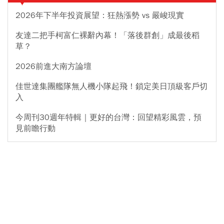
2026年下半年投資展望：狂熱漲勢 vs 嚴峻現實
友達二把手柯富仁裸辭內幕！「落後群創」成最後稻
草？
2026前進大南方論壇
佳世達集團艦隊無人機小隊起飛！鎖定美日頂級客戶切
入
今周刊30週年特輯｜更好的台灣：回望精彩風雲，預
見前瞻行動