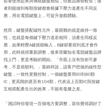
前者使用起來與傳統鍵盤相似，但產品壽命較長；後
者則能做到每顆按鍵都會根據下壓力道產生不同反
應，用在電競鍵盤上，可提升遊戲體驗。
然而，鍵盤搭配磁性元件，最困難的就是維持一致
性，也就是每個鍵下壓力道若相同，須產生同樣反
應，如果輕壓A鍵就能輸入，B鍵卻要按到底才會作
用，此時就得重新調整，後來荷蘭知名電競鍵盤品牌
找上門，更是考驗的開始。「市面上沒有技術可參
考，不是很順利。」葉錦祥說，該客戶想做的線性型
鍵盤，一致性更難控制，一個鍵盤要用60到80顆
IC，更高階的甚至有104顆，代表這上百顆IC與按鍵
互相搭配產生出的效果，不能有毫釐之差。
「測試時你發現一百個地方要調整，當你覺得調好了