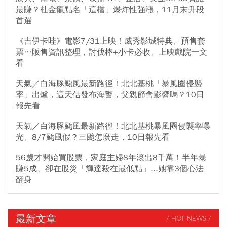
最賺？杜金龍點名「這檔」爆炸性強漲，11月末升段
首選
《吉伊卡哇》電影7/31上映！威秀影城特典、預售套
票…販售資訊整理，討伐棒+小卡必收、上映戲院一文
看
天氣／白海豚颱風最新路徑！北北基桃「暴風圈侵襲
率」出爐，這天估發布海警，父親節會影響嗎？10日
報先看
天氣／白海豚颱風最新路徑！北北基桃暴風圈侵襲率曝
光、8/7颱風假？三颱怎麼走，10日報先看
56歲才開始買股票，家庭主婦8年滾出8千萬！半年暴
賺5成、卻在股災「輝達殺在最低點」...她靠3個心法
翻身
最新文章
/ HOT NEWS /