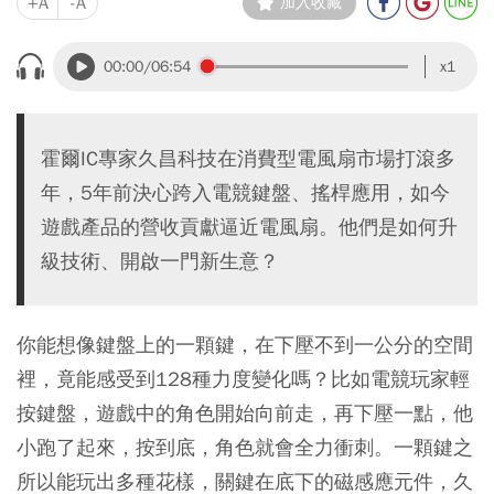
+A
-A
加入收藏
00:00
/06:54
x1
霍爾IC專家久昌科技在消費型電風扇市場打滾多
年，5年前決心跨入電競鍵盤、搖桿應用，如今
遊戲產品的營收貢獻逼近電風扇。他們是如何升
級技術、開啟一門新生意？
你能想像鍵盤上的一顆鍵，在下壓不到一公分的空間
裡，竟能感受到128種力度變化嗎？比如電競玩家輕
按鍵盤，遊戲中的角色開始向前走，再下壓一點，他
小跑了起來，按到底，角色就會全力衝刺。一顆鍵之
所以能玩出多種花樣，關鍵在底下的磁感應元件，久