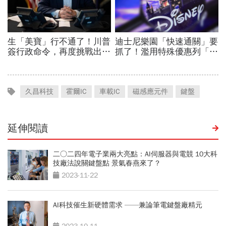
久昌科技
霍爾IC
車載IC
磁感應元件
鍵盤
延伸閱讀
二○二四年電子業兩大亮點：AI伺服器與電競 10大科
技廠法說關鍵盤點 景氣春燕來了？
2023-11-22
AI科技催生新硬體需求 ——兼論筆電鍵盤廠精元