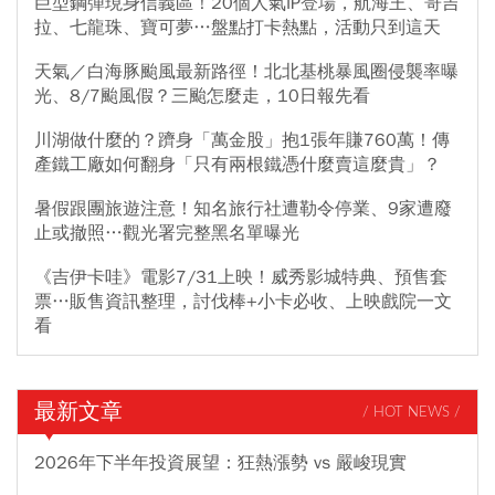
巨型鋼彈現身信義區！20個人氣IP登場，航海王、哥吉
拉、七龍珠、寶可夢…盤點打卡熱點，活動只到這天
天氣／白海豚颱風最新路徑！北北基桃暴風圈侵襲率曝
光、8/7颱風假？三颱怎麼走，10日報先看
川湖做什麼的？躋身「萬金股」抱1張年賺760萬！傳
產鐵工廠如何翻身「只有兩根鐵憑什麼賣這麼貴」？
暑假跟團旅遊注意！知名旅行社遭勒令停業、9家遭廢
止或撤照…觀光署完整黑名單曝光
《吉伊卡哇》電影7/31上映！威秀影城特典、預售套
票…販售資訊整理，討伐棒+小卡必收、上映戲院一文
看
最新文章
/ HOT NEWS /
2026年下半年投資展望：狂熱漲勢 vs 嚴峻現實