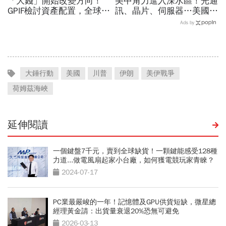
「大錢」開始改變方向！
美中角力進入深水區！光通
GPIF檢討資產配置，全球資
訊、晶片、伺服器…美國制
金流向恐迎重大變局
裁加碼，謝金河示警台灣
Ads by
「這類人」處境危險又困難
大錘行動
美國
川普
伊朗
美伊戰爭
荷姆茲海峽
延伸閱讀
一個鍵盤7千元，賣到全球缺貨！一顆鍵能感受128種
力道...做電風扇起家小台廠，如何獲電競玩家青睞？
2024-07-17
PC業最嚴峻的一年！記憶體及GPU供貨短缺，微星總
經理黃金請：出貨量衰退20%恐無可避免
2026-03-13