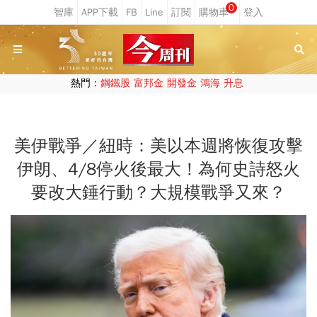
0
熱門：
鋼鐵股
富邦金
開發金
鴻海
升息
美伊戰爭／紐時：美以本週將恢復攻擊
伊朗、4/8停火後最大！為何史詩怒火
要改大錘行動？大規模戰爭又來？