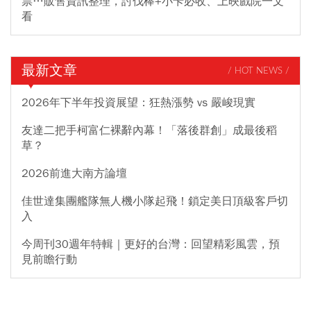
票…販售資訊整理，討伐棒+小卡必收、上映戲院一文
看
最新文章
/ HOT NEWS /
2026年下半年投資展望：狂熱漲勢 vs 嚴峻現實
友達二把手柯富仁裸辭內幕！「落後群創」成最後稻
草？
2026前進大南方論壇
佳世達集團艦隊無人機小隊起飛！鎖定美日頂級客戶切
入
今周刊30週年特輯｜更好的台灣：回望精彩風雲，預
見前瞻行動