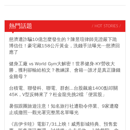
熱門話題
/ HOT STORIES /
慈濟遭詐騙10億怎麼發生的？陳昱瑄律師見證嚴下跪
博信任！豪宅藏158公斤黃金，洗錢手法曝光…慈濟回
應了
健身工廠 vs World Gym大解密！世界健身-KY營收大
勝，獲利卻輸給柏文？教練課、會籍…誰才是真正賺錢
金雞母？
台積電、聯發科、聯電、群創...台股飆逾1400點叩關
45K，V型反轉來了？杜金龍先挑2檔「便當股」
暑假跟團旅遊注意！知名旅行社遭勒令停業、9家遭廢
止或撤照…觀光署完整黑名單曝光
《吉伊卡哇》電影7/31上映！威秀影城特典、預售套