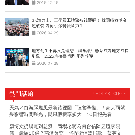
2019-12-19
SK海力士、三星員工體驗被錢砸醒！ 韓國績效獎金
超敢發 為何引爆勞資角力？
2026-04-29
地方創生不再只是理想 讓永續生態系成為地方成長
引擎｜2026均衡臺灣週 系列報導
2026-07-29
熱門話題
/ HOT ARTICLES /
天氣／白海豚颱風最新路徑圖「陸警準備」！豪大雨紫
爆影響時間曝光，颱風假機率多大，10日報先看
顏博文從聯電到慈濟，商場老將為何會信陳昱瑄李易
儒、豪給10億？慈濟發聲：將捍衛信眾捐款、蔡英文