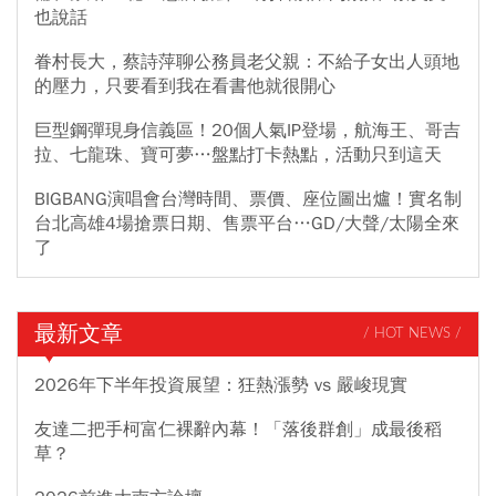
也說話
眷村長大，蔡詩萍聊公務員老父親：不給子女出人頭地
的壓力，只要看到我在看書他就很開心
巨型鋼彈現身信義區！20個人氣IP登場，航海王、哥吉
拉、七龍珠、寶可夢…盤點打卡熱點，活動只到這天
BIGBANG演唱會台灣時間、票價、座位圖出爐！實名制
台北高雄4場搶票日期、售票平台…GD/大聲/太陽全來
了
最新文章
/ HOT NEWS /
2026年下半年投資展望：狂熱漲勢 vs 嚴峻現實
友達二把手柯富仁裸辭內幕！「落後群創」成最後稻
草？