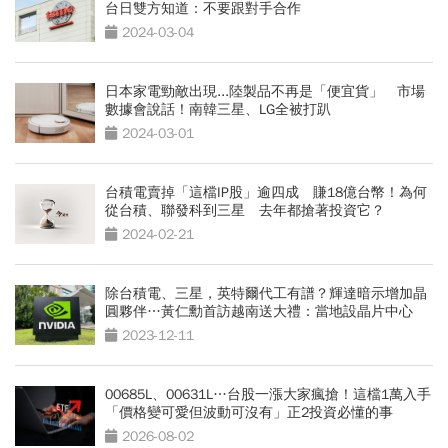
台日雙方知道：不要跟對手合作
2024-03-04
日本家電勁敵出現...陸製品不再是「便宜貨」 市場
數據會說話！南韓三星、LG全被打趴
2024-03-01
台積電賣掉「這檔IP股」逾四成 賺18億台幣！為何
從台積、聯發科到三星 去年都搶著投資它？
2024-02-21
除台積電、三星，英特爾代工有譜？輝達暗示增加晶
圓夥伴…黃仁勳首訪越南送大禮：當地設晶片中心
2023-12-11
00685L、00631L…台股一漲大家瘋搶！這檔1萬入手
「價格變可愛但波動可沒有」正2投資必懂的事
2026-08-02