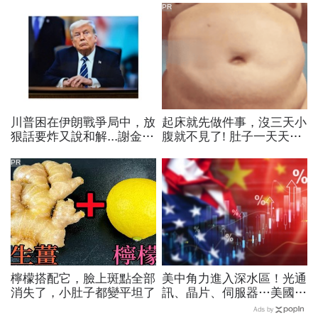
PR
川普困在伊朗戰爭局中，放
起床就先做件事，沒三天小
狠話要炸又說和解...謝金河
腹就不見了! 肚子一天天變
揭伊朗權力結構：制度決定
小！
一個國家的未來
PR
檸檬搭配它，臉上斑點全部
美中角力進入深水區！光通
消失了，小肚子都變平坦了
訊、晶片、伺服器…美國制
裁加碼，謝金河示警台灣
Ads by