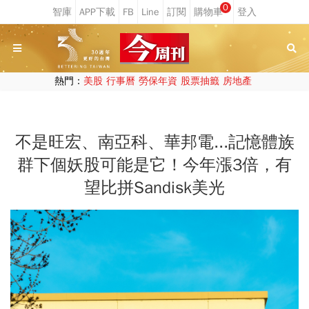
0
熱門：
美股
行事曆
勞保年資
股票抽籤
房地產
不是旺宏、南亞科、華邦電...記憶體族
群下個妖股可能是它！今年漲3倍，有
望比拼Sandisk美光