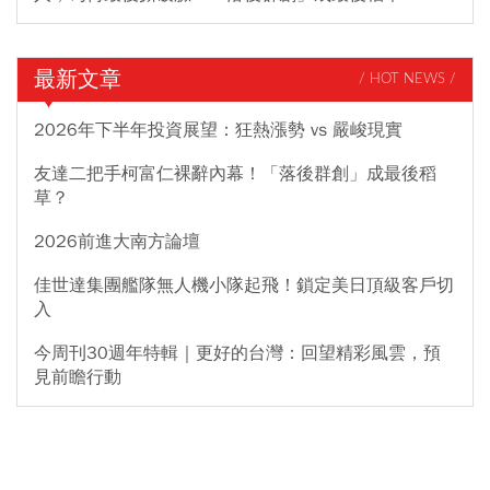
最新文章
/ HOT NEWS /
2026年下半年投資展望：狂熱漲勢 vs 嚴峻現實
友達二把手柯富仁裸辭內幕！「落後群創」成最後稻
草？
2026前進大南方論壇
佳世達集團艦隊無人機小隊起飛！鎖定美日頂級客戶切
入
今周刊30週年特輯｜更好的台灣：回望精彩風雲，預
見前瞻行動