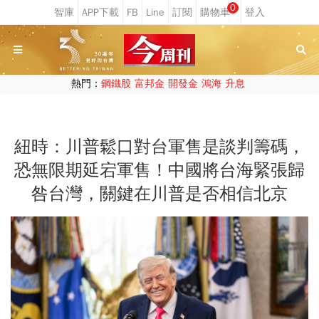
0
熱門：
鋼鐵股
富邦金
開發金
鴻海
升息
紐時：川普鬆口對台軍售是談判籌碼，
恐無限期延宕軍售！中國將台海緊張歸
咎台灣，關鍵在川普是否相信北京