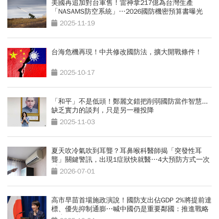
美國再追加對台軍售！雷神拿217億為台灣生產
「NASAMS防空系統」…2026國防機密預算書曝光
2025-11-19
台海危機再現！中共修改國防法，擴大開戰條件！
2025-10-17
「和平」不是低頭！鄭麗文錯把削弱國防當作智慧...
缺乏實力的談判，只是另一種投降
2025-11-03
夏天吹冷氣吹到耳聾？耳鼻喉科醫師揭「突發性耳
聾」關鍵警訊，出現1症狀快就醫…4大預防方式一次
看
2026-07-01
高市早苗首場施政演說！國防支出佔GDP 2%將提前達
標、優先抑制通膨⋯喊中國仍是重要鄰國：推進戰略
互惠關係