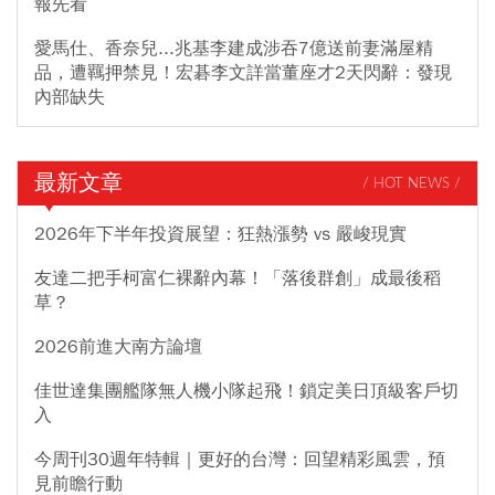
報先看
愛馬仕、香奈兒...兆基李建成涉吞7億送前妻滿屋精
品，遭羈押禁見！宏碁李文詳當董座才2天閃辭：發現
內部缺失
最新文章
/ HOT NEWS /
2026年下半年投資展望：狂熱漲勢 vs 嚴峻現實
友達二把手柯富仁裸辭內幕！「落後群創」成最後稻
草？
2026前進大南方論壇
佳世達集團艦隊無人機小隊起飛！鎖定美日頂級客戶切
入
今周刊30週年特輯｜更好的台灣：回望精彩風雲，預
見前瞻行動