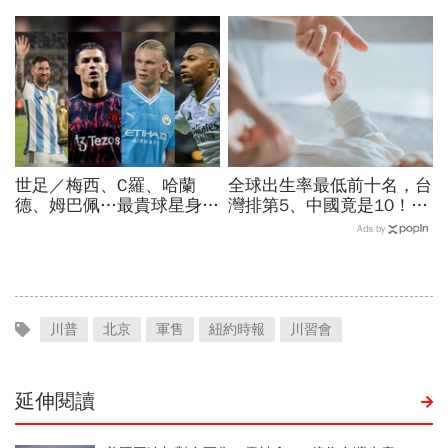
公民權、打擊生育旅遊：不
息機率...金價大漲逾7%，
允許花錢買進美國的資格
創7個月來最佳單周
世足／梅西、C羅、哈蘭
全球出生率最低前十名，台
德、姆巴佩…最貴球星身價
灣排第5、中國竟是10！亞
73億！選手排行出爐，法
洲4國入榜「無聲危機」，
Ads by
國560億是墊底球隊77倍
經濟壓力成天然避孕藥？
川普
北京
軍售
紐約時報
川習會
延伸閱讀