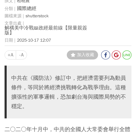
程曉農
國際總經
shutterstock
解構美中冷戰📖政經最前線【限量親簽
版】
2025-10-17 12:07
+A
-A
加入收藏
中共在《國防法》修訂中，把經濟需要列為動員
條件，等同於將經濟挑戰轉化為戰爭理由。這種
擴張性的軍事邏輯，恐加劇台海與國際局勢的不
穩定。
二○二○年十月中，中共的全國人大常委會舉行全體