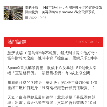
泰晤士報：中國可能封台，台灣經部次長證實正儲備
關鍵物資！美再傳將售台NASAMS防空飛彈系統
2022-10-07
熱門話題
/ HOT STORIES /
慈濟被騙10億為何5年不報警、錢找到才認？他好奇：
當年財報怎麼編…陳時中背「擋疫苗」黑鍋只求1件事
SpaceX首批解禁賣壓，股價不跌反暴漲15%創最大漲
幅「直逼發行價」！最新目標價：有6成上漲空間
川湖做什麼的？躋身「萬金股」抱1張年賺760萬！傳
產鐵工廠如何翻身「只有兩根鐵憑什麼賣這麼貴」？
天氣／白海豚颱風最新路徑！北北基桃「暴風圈侵襲
率」出爐，這天估發布海警，父親節會影響嗎？10日