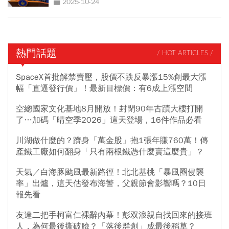
2025-10-24
熱門話題
/ HOT ARTICLES /
SpaceX首批解禁賣壓，股價不跌反暴漲15%創最大漲
幅「直逼發行價」！最新目標價：有6成上漲空間
空總國家文化基地8月開放！封閉90年古蹟大樓打開
了…加碼「晴空季2026」這天登場，16件作品必看
川湖做什麼的？躋身「萬金股」抱1張年賺760萬！傳
產鐵工廠如何翻身「只有兩根鐵憑什麼賣這麼貴」？
天氣／白海豚颱風最新路徑！北北基桃「暴風圈侵襲
率」出爐，這天估發布海警，父親節會影響嗎？10日
報先看
友達二把手柯富仁裸辭內幕！彭双浪親自找回來的接班
人，為何最後撕破臉？「落後群創」成最後稻草？