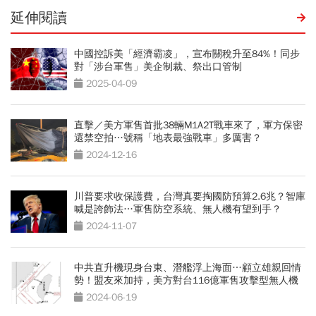
延伸閱讀
中國控訴美「經濟霸凌」，宣布關稅升至84%！同步
對「涉台軍售」美企制裁、祭出口管制
2025-04-09
直擊／美方軍售首批38輛M1A2T戰車來了，軍方保密
還禁空拍…號稱「地表最強戰車」多厲害？
2024-12-16
川普要求收保護費，台灣真要掏國防預算2.6兆？智庫
喊是誇飾法…軍售防空系統、無人機有望到手？
2024-11-07
中共直升機現身台東、潛艦浮上海面…顧立雄親回情
勢！盟友來加持，美方對台116億軍售攻擊型無人機
2024-06-19