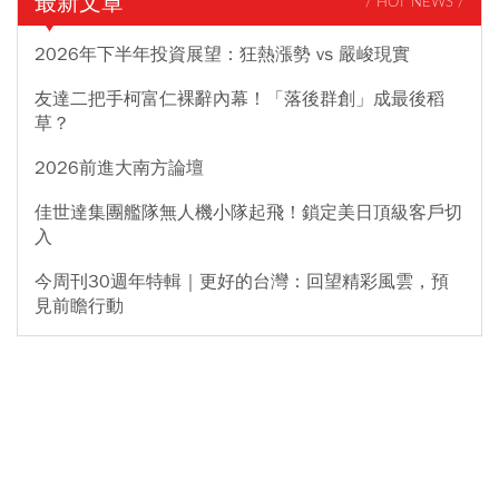
最新文章
/ HOT NEWS /
2026年下半年投資展望：狂熱漲勢 vs 嚴峻現實
友達二把手柯富仁裸辭內幕！「落後群創」成最後稻
草？
2026前進大南方論壇
佳世達集團艦隊無人機小隊起飛！鎖定美日頂級客戶切
入
今周刊30週年特輯｜更好的台灣：回望精彩風雲，預
見前瞻行動