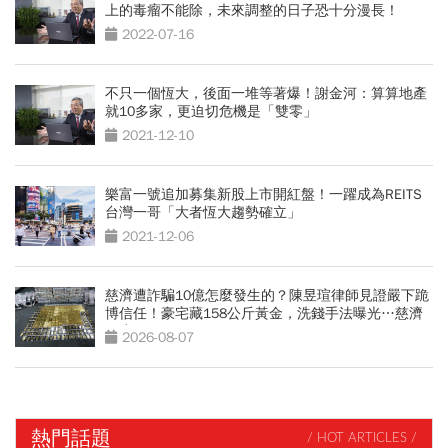
上的毒瘤不能除，未來調整的日子恐十分漫長！
2022-07-16
不只一個恆大，後面一堆等著爆！謝金河：算算地產
就10多家，更迫切危機是「雙零」
2021-12-10
樂富一號追加募集新股上市開紅盤！一躍成為REITS
台灣一哥「大者恆大趨勢確立」
2021-12-06
慈濟遭詐騙10億怎麼發生的？陳昱瑄律師見證嚴下跪
博信任！豪宅藏158公斤黃金，洗錢手法曝光…慈濟
回應了
2026-08-07
熱門話題
/ HOT ARTICLES /