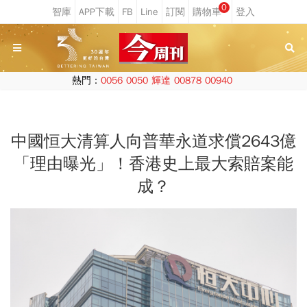
0
熱門：
0056
0050
輝達
00878
00940
中國恒大清算人向普華永道求償2643億
「理由曝光」！香港史上最大索賠案能
成？