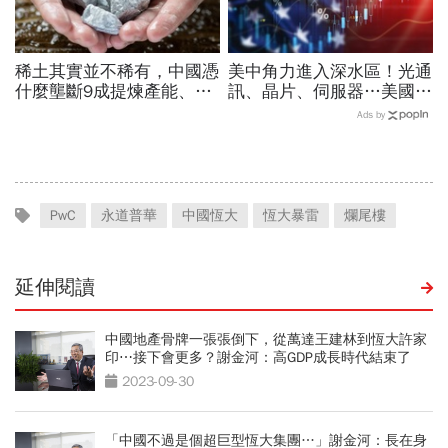
稀土其實並不稀有，中國憑
美中角力進入深水區！光通
什麼壟斷9成提煉產能、掐
訊、晶片、伺服器…美國制
住川普脖子？洪財隆解析：
裁加碼，謝金河示警台灣
Ads by
美中角力下，台灣最該擔心
「這類人」處境危險又困難
的事
PwC
永道普華
中國恆大
恆大暴雷
爛尾樓
延伸閱讀
中國地產骨牌一張張倒下，從萬達王建林到恆大許家
印⋯接下會更多？謝金河：高GDP成長時代結束了
2023-09-30
「中國不過是個超巨型恆大集團…」謝金河：長在身