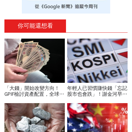
你可能還想看
「大錢」開始改變方向！
年輕人已習慣賺快錢「忘記
GPIF檢討資產配置，全球資
股市也會跌」！謝金河早一
金流向恐迎重大變局
步示警南韓個股槓桿ETF會
出事：根本把投資人丟火坑