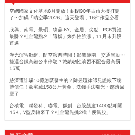
空總國家文化基地8月開放！封閉90年古蹟大樓打開
了…加碼「晴空季2026」這天登場，16件作品必看
欣興、南電、景碩、臻鼎-KY、金居、尖點...PCB買誰
最賺？杜金龍點名「這檔」爆炸性強漲，11月末升段
首選
漢光演習斷網、防空演習時間！影響範圍、交通異動…
捷運台鐵高鐵公車停駛？城鎮韌性演習不配合最高罰
15萬
慈濟遭詐騙10億怎麼發生的？陳昱瑄律師見證嚴下跪
博信任！豪宅藏158公斤黃金，洗錢手法曝光…慈濟回
應了
台積電、聯發科、聯電、群創...台股飆逾1400點叩關
45K，V型反轉來了？杜金龍先挑2檔「便當股」