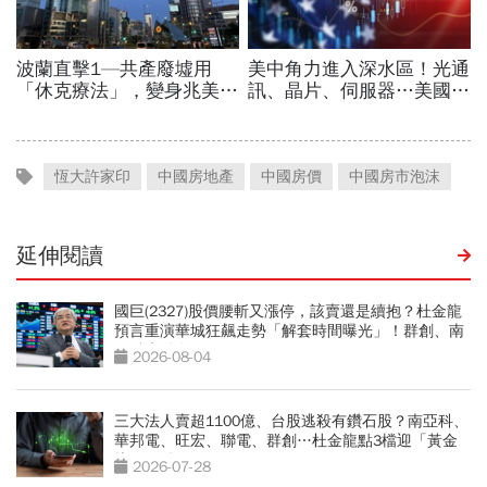
恆大許家印
中國房地產
中國房價
中國房市泡沫
延伸閱讀
國巨(2327)股價腰斬又漲停，該賣還是續抱？杜金龍
預言重演華城狂飆走勢「解套時間曝光」！群創、南
亞科也點名
2026-08-04
三大法人賣超1100億、台股逃殺有鑽石股？南亞科、
華邦電、旺宏、聯電、群創…杜金龍點3檔迎「黃金
坑」買點
2026-07-28