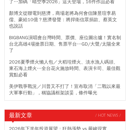
了…加碼「晴空季2026」這天登場，16件作品必看
顏博文從聯電到慈濟，商場老將為何會信陳昱瑄李易
儒、豪給10億？慈濟發聲：將捍衛信眾捐款、蔡英文
也說話
BIGBANG演唱會台灣時間、票價、座位圖出爐！實名制
台北高雄4場搶票日期、售票平台…GD/大聲/太陽全來
了
2026夏季煙火懶人包／大稻埕煙火、淡水漁人碼頭、
東石海上煙火…全台花火施放時間、表演卡司、最佳觀
賞點必看
美伊戰爭戰況／川普又不打了！宣布取消「二戰以來最
大軍事行動」，稱協議框架談妥，條件曝光
最新文章
/ HOT NEWS /
2026年下半年投資展望：狂熱漲勢 vs 嚴峻現實