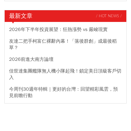
最新文章
/ HOT NEWS /
2026年下半年投資展望：狂熱漲勢 vs 嚴峻現實
友達二把手柯富仁裸辭內幕！「落後群創」成最後稻
草？
2026前進大南方論壇
佳世達集團艦隊無人機小隊起飛！鎖定美日頂級客戶切
入
今周刊30週年特輯｜更好的台灣：回望精彩風雲，預
見前瞻行動