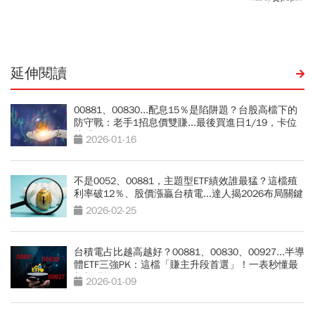
出事：根本把投資人丟火坑
油價升破84美元
延伸閱讀
00881、00830...配息15％是陷阱題？台股高檔下的
防守戰：老手1招息價雙賺...最後買進日1/19，卡位
快看
2026-01-16
不是0052、00881，主題型ETF績效誰最猛？這檔殖
利率破12％、股價漲贏台積電...達人揭2026布局關鍵
2026-02-25
台積電占比越高越好？00881、00830、00927...半導
體ETF三強PK：這檔「賺主升段首選」！一表秒懂最
新加碼策略
2026-01-09