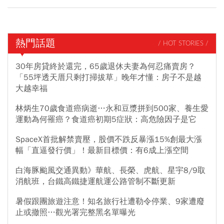
熱門話題
/ HOT STORIES /
30年房貸終於還完，65歲退休夫妻為何忍痛賣房？
「55坪透天厝只剩打掃拔草」晚年才懂：房子不是越
大越幸福
林炳生70歲食道癌病逝…永和豆漿拼到500家、養生愛
運動為何罹癌？食道癌初期5症狀：高危險因子是它
SpaceX首批解禁賣壓，股價不跌反暴漲15%創最大漲
幅「直逼發行價」！最新目標價：有6成上漲空間
白海豚颱風交通異動》華航、長榮、虎航、星宇8/9取
消航班，台鐵高鐵捷運航運公路管制不斷更新
暑假跟團旅遊注意！知名旅行社遭勒令停業、9家遭廢
止或撤照…觀光署完整黑名單曝光