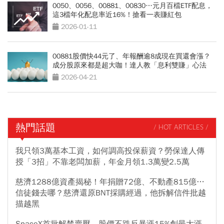
0050、0056、00881、00830…元月百檔ETF配息，
這3檔年化配息率近16%！搶看一表賺紅包
2026-01-11
00881股價快44元了、年報酬逾8成現在買還會漲？
成分股原來都是超大咖！達人教「息利雙賺」心法
2026-04-21
熱門話題
/ HOT ARTICLES /
我只領3萬基本工資，如何調高投保薪資？勞保達人傳
授「3招」不靠老闆加薪，年金月領1.3萬變2.5萬
慈濟1288億資產揭秘！年捐贈72億、不動產815億…
信徒錢去哪？慈濟還原BNT採購經過，他拆解信件批越
描越黑
SpaceX首批解禁賣壓，股價不跌反暴漲15%創最大漲