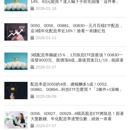
14%、63元能買？達人喊下手前先搞懂「這件事」
2026-01-16
0050、0056、00881、00830…元月百檔ETF配息，
這3檔年化配息率近16%！搶看一表賺紅包
2026-01-11
3檔配息率飆破15％，1月除息ETF誰最強？00830一
張發9000元、股價漲8成...最後買進日1/19，能跟著
除息？
2026-01-07
配息率是0050的4倍、總報酬多1成！0052、
00881、00894...科技ETF怎麼買？「2條件+1策略」
息利雙賺的秘密
2025-09-09
0056、00927、00929...6檔高股息ETF將除息！跟著
大盤數錢、年化配息率達雙位數，績效一表看
2024-07-07