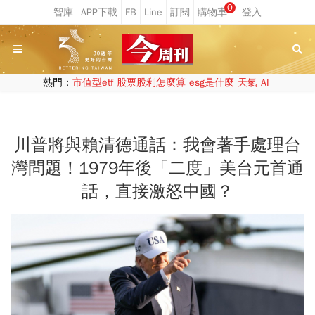
0
熱門：
市值型etf
股票股利怎麼算
esg是什麼
天氣
AI
川普將與賴清德通話：我會著手處理台
灣問題！1979年後「二度」美台元首通
話，直接激怒中國？