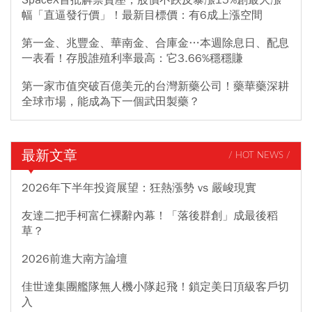
幅「直逼發行價」！最新目標價：有6成上漲空間
第一金、兆豐金、華南金、合庫金…本週除息日、配息
一表看！存股誰殖利率最高：它3.66%穩穩賺
第一家市值突破百億美元的台灣新藥公司！藥華藥深耕
全球市場，能成為下一個武田製藥？
最新文章
/ HOT NEWS /
2026年下半年投資展望：狂熱漲勢 vs 嚴峻現實
友達二把手柯富仁裸辭內幕！「落後群創」成最後稻
草？
2026前進大南方論壇
佳世達集團艦隊無人機小隊起飛！鎖定美日頂級客戶切
入