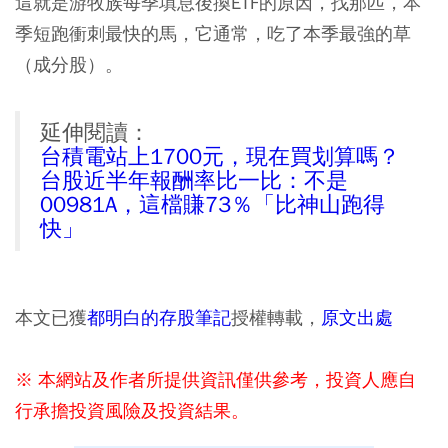
這就是游牧族每季填息後換ETF的原因，找那匹，本
季短跑衝刺最快的馬，它通常，吃了本季最強的草
（成分股）。
延伸閱讀：
台積電站上1700元，現在買划算嗎？
台股近半年報酬率比一比：不是
00981A，這檔賺73％「比神山跑得
快」
本文已獲
都明白的存股筆記
授權轉載，
原文出處
※ 本網站及作者所提供資訊僅供參考，投資人應自
行承擔投資風險及投資結果。