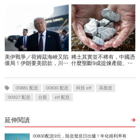
00881 配息
00830 配息
科技 etf
高股息
00927 配息
台股
etf 配息
延伸閱讀
00830配息9元，除息發息日出爐！年化殖利率有