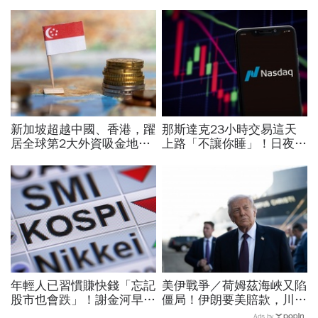
新加坡超越中國、香港，躍
那斯達克23小時交易這天
居全球第2大外資吸金地！
上路「不讓你睡」！日夜盤
駐星代表童振源揭密：全球
時間、新舊制差異…圈內人
資金為何轉向？
喊：下單前注意一風險
年輕人已習慣賺快錢「忘記
美伊戰爭／荷姆茲海峽又陷
股市也會跌」！謝金河早一
僵局！伊朗要美賠款，川普
步示警南韓個股槓桿ETF會
打「經濟戰」稱低調處理…
Ads by