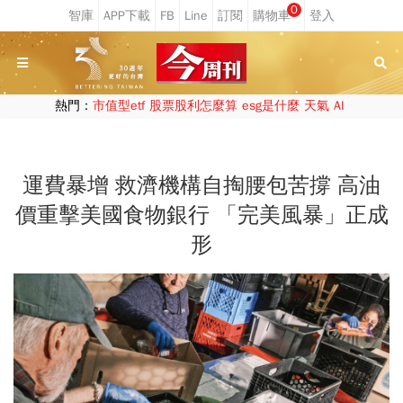
0
熱門：
市值型etf
股票股利怎麼算
esg是什麼
天氣
AI
運費暴增 救濟機構自掏腰包苦撐 高油
價重擊美國食物銀行 「完美風暴」正成
形