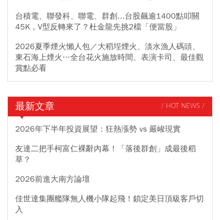
台積電、聯發科、聯電、群創...台股飆逾1400點叩關
45K，V型反轉來了？杜金龍先挑2檔「便當股」
2026夏季煙火懶人包／大稻埕煙火、淡水漁人碼頭、
東石海上煙火…全台花火施放時間、表演卡司、最佳觀
賞點必看
最新文章
/ HOT NEWS /
2026年下半年投資展望：狂熱漲勢 vs 嚴峻現實
友達二把手柯富仁裸辭內幕！「落後群創」成最後稻
草？
2026前進大南方論壇
佳世達集團艦隊無人機小隊起飛！鎖定美日頂級客戶切
入