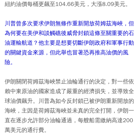
紐約油價每桶更飆至104.66美元，大漲8.09美元。
川普曾多次要求伊朗無條作重新開放荷姆茲海峽，但
為何要在美伊和談觸礁後威脅封鎖這條至關重要的石
油運輸航道？他主要是想要切斷伊朗政府和軍事行動
的關鍵資金來源，但此舉也冒著恐再推高油價的風
險。
伊朗關閉荷姆茲海峽禁止油輪通行的決定，對一些依
賴中東原油的國家造成了嚴重的經濟損失，並導致全
球油價飆升。川普為如今反封鎖已被伊朗重新開放的
海峽，主因是荷姆茲海峽並未真的完全打開，伊朗一
直在逐步允許部分油輪通過，每艘船需繳納高達200
萬美元的通行費。