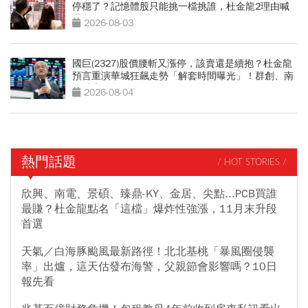
停穩了？記憶體股只能挑一檔挑誰，杜金龍2理由喊
選它
2026-08-03
國巨(2327)股價腰斬又漲停，該賣還是續抱？杜金龍
預言重演華城狂飆走勢「解套時間曝光」！群創、南
亞科也點名
2026-08-04
熱門話題
/ HOT STORIES /
欣興、南電、景碩、臻鼎-KY、金居、尖點...PCB買誰
最賺？杜金龍點名「這檔」爆炸性強漲，11月末升段
首選
天氣／白海豚颱風最新路徑！北北基桃「暴風圈侵襲
率」出爐，這天估發布海警，父親節會影響嗎？10日
報先看