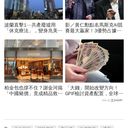
波蘭直擊1—共產廢墟用
影／黃仁勳點名馬斯克AI競
「休克療法」，變身兆美元
賽最大贏家！3優勢占據重
經濟體！「野牛瀕死」如何
要位置…SpaceX全用輝達
花30年重新養活餵壯
晶片，AMD蘇姿丰回應了
柏金包也撐不住？謝金河揭
「大錢」開始改變方向！
「中國豬價」竟成精品救命
GPIF檢討資產配置，全球資
指標…內需不振愛馬仕恐怕
金流向恐迎重大變局
Ads by
要繼續等下去