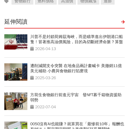
食物銀行
燃料價格
高油價
物價飆漲
通膨
延伸閱讀
川普不是封鎖荷姆茲海峽，而是瞄準進出伊朗港口船
隻！冒著推高油價風險，目的為切斷經濟命脈？算盤
曝光
2026-04-13
遭削減開支令突襲 在地食品兩計畫喊卡 美撤銷11億
美元補助 小農與食物銀行陷窘境
2025-03-26
方荷生食物銀行前進元宇宙 發NFT募千箱物資援助
弱勢
2022-07-04
0050沒有AI也能賺？就算買在「最慘前10年」報酬也