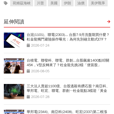
荷姆茲海峽
川普
美國
伊朗
油價
美伊戰爭
延伸閱讀
台泥(1101)、聯電(2303)... 台股7-9月洗盤期買什麼？
杜金龍獨門避險操作曝光：為何先別碰主動式ETF？
2026-07-24
台積電、聯發科、聯電、群創...台股飆逾1400點叩關
45K，V型反轉來了？杜金龍先挑2檔「便當股」
2026-08-05
三大法人賣超1100億、台股逃殺有鑽石股？南亞科、
華邦電、旺宏、聯電、群創…杜金龍點3檔迎「黃金
坑」買點
2026-07-28
華邦電(2344)、南亞科(2408)、旺宏(2337)第二根漲