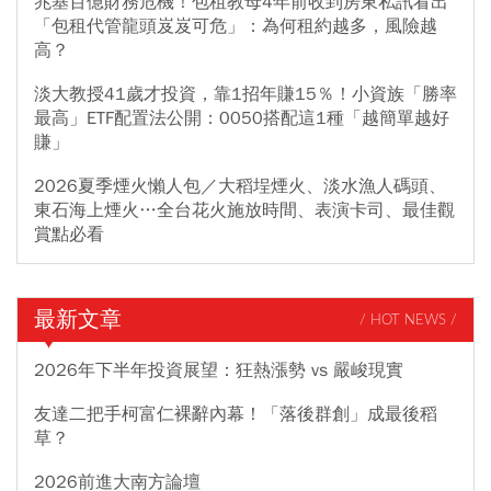
兆基百億財務危機！包租教母4年前收到房東私訊看出
「包租代管龍頭岌岌可危」：為何租約越多，風險越
高？
淡大教授41歲才投資，靠1招年賺15％！小資族「勝率
最高」ETF配置法公開：0050搭配這1種「越簡單越好
賺」
2026夏季煙火懶人包／大稻埕煙火、淡水漁人碼頭、
東石海上煙火…全台花火施放時間、表演卡司、最佳觀
賞點必看
最新文章
/ HOT NEWS /
2026年下半年投資展望：狂熱漲勢 vs 嚴峻現實
友達二把手柯富仁裸辭內幕！「落後群創」成最後稻
草？
2026前進大南方論壇