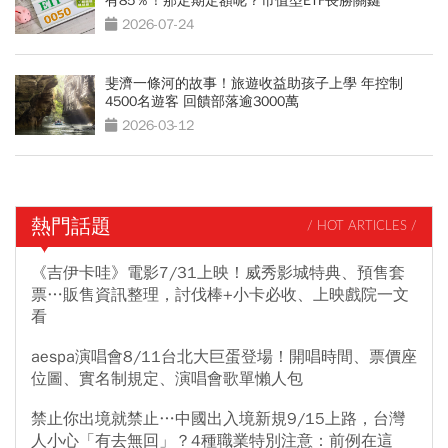
有85％！那定期定額呢？市值型ETF長勝關鍵
2026-07-24
斐濟一條河的故事！旅遊收益助孩子上學 年控制
4500名遊客 回饋部落逾3000萬
2026-03-12
熱門話題
/ HOT ARTICLES /
《吉伊卡哇》電影7/31上映！威秀影城特典、預售套
票…販售資訊整理，討伐棒+小卡必收、上映戲院一文
看
aespa演唱會8/11台北大巨蛋登場！開唱時間、票價座
位圖、實名制規定、演唱會歌單懶人包
禁止你出境就禁止…中國出入境新規9/15上路，台灣
人小心「有去無回」？4種職業特別注意：前例在這