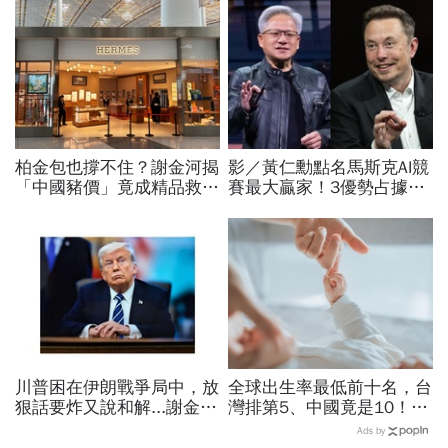
柏金包也撐不住？謝金河揭
影／黃仁勳點名馬斯克AI競
「中國豬價」竟成精品救命
賽最大贏家！3優勢占據重
指標…內需不振愛馬仕恐怕
要位置…SpaceX全用輝達
要繼續等下去
晶片，AMD蘇姿丰回應了
川普困在伊朗戰爭局中，放
全球出生率最低前十名，台
狠話要炸又說和解...謝金河
灣排第5、中國竟是10！亞
揭伊朗權力結構：制度決定
洲4國入榜「無聲危機」，
Ads by
一個國家的未來
經濟壓力成天然避孕藥？