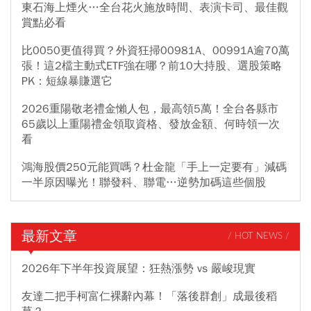
東石海上煙火…全台花火施放時間、表演卡司、最佳觀
賞點必看
比0050更值得買？外資狂掃00981A、00991A逾70萬
張！這2檔主動式ETF強在哪？前10大持股、選股策略
PK：短線暴賺選它
2026重陽敬老禮金懶人包，最高領5萬！全台各縣市
65歲以上重陽禮金領取資格、發放金額、何時領一次
看
鴻海股價250元能買嗎？杜金龍「手上一定要有」減碼
一半原因曝光！聯發科、聯電…逆勢加碼這些個股
最新文章
/ HOT NEWS /
2026年下半年投資展望：狂熱漲勢 vs 嚴峻現實
友達二把手柯富仁裸辭內幕！「落後群創」成最後稻