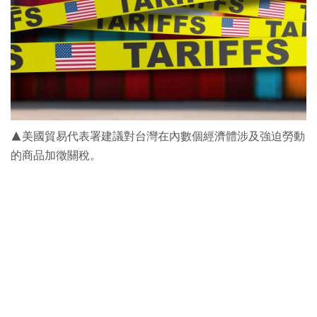
▲美國貿易代表署建議對台灣在內數個經濟體涉及強迫勞動
的商品加徵關稅。