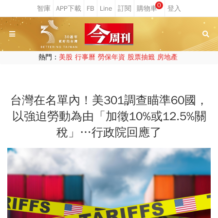
0
熱門：
美股
行事曆
勞保年資
股票抽籤
房地產
台灣在名單內！美301調查瞄準60國，
以強迫勞動為由「加徵10%或12.5%關
稅」…行政院回應了