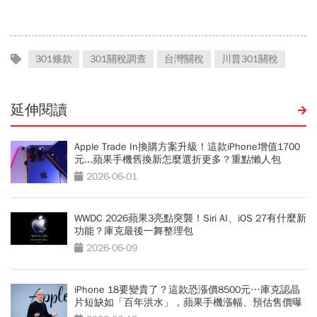
301條款
301關稅調查
台灣關稅
川普301關稅
延伸閱讀
Apple Trade In換購方案升級！這款iPhone增值1700
元...蘋果手機舊換新怎麼選折更多？重點懶人包
2026-06-01
WWDC 2026蘋果3亮點突襲！Siri AI、iOS 27有什麼新
功能？庫克最後一舞整理包
2026-06-09
iPhone 18要變貴了？這款恐漲價8500元…庫克認晶
片短缺如「百年洪水」，蘋果手機漲幅、預估售價曝
光