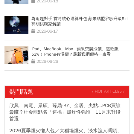
2026-06-18
為追趕對手 首將核心運算外包 蘋果結盟谷歌升級Siri
郭明錤獨家解讀
2026-06-17
iPad、MacBook、Mac...蘋果突襲漲價、這款飆
53%！iPhone有漲價？最新官網價格一表看
2026-06-26
熱門話題
/ HOT ARTICLES /
欣興、南電、景碩、臻鼎-KY、金居、尖點...PCB買誰
最賺？杜金龍點名「這檔」爆炸性強漲，11月末升段
首選
2026夏季煙火懶人包／大稻埕煙火、淡水漁人碼頭、