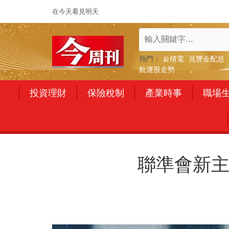
在今天看見明天
熱門：
台積電
兆豐金配息
航運股走勢
投資理財
保險稅制
產業時事
職場
聯準會新主