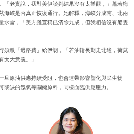
。「老實說，我對美伊談判結果沒有太樂觀，」蕭若梅
茲海峽是否真正恢復通行。她解釋，海峽分成南、北兩
量水雷，「美方雖宣稱已清除九成，但我相信沒有船隻
行須繳「過路費」給伊朗，「若油輪長期走北邊，荷莫
有太大意義。」
一旦原油供應持續受阻，也會連帶影響塑化與民生物
可或缺的氖氣等關鍵原料，同樣面臨供應壓力。