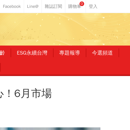
0
齡
ESG永續台灣
專題報導
今選頻道
心！6月市場