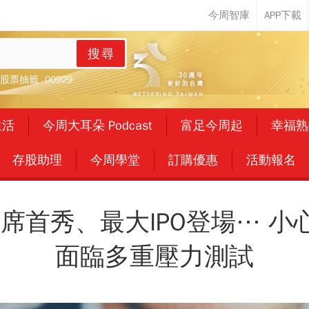
搜尋
股票抽籤
00929
生活
今周大耳朵 Podcast
富足今周起
幸福熟
存股助理
今周學堂
訂購優惠
活動報名
席首秀、最大IPO登場⋯ 小
面臨多重壓力測試