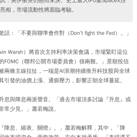
：美伊衝突仍懸而未決、史上最大IPO案SpaceX預
亮相，市場流動性將面臨考驗。
要與聯準會作對（Don’t fight the Fed）。」
in Warsh）將首次主持利率決策會議，市場緊盯這位
的FOMC（聯邦公開市場委員會）很兩難。」景順投信
被兩條主線拉扯，一端是AI浪潮持續推升科技股與全球
其引發的油價上漲、通膨壓力，影響正朝全球蔓延。
升息與降息兩派聲音。「過去市場頂多討論『升息』或
非常少見。」蕭若梅說。
『降息、縮表、關燈』。」蕭若梅解釋，其中，「降