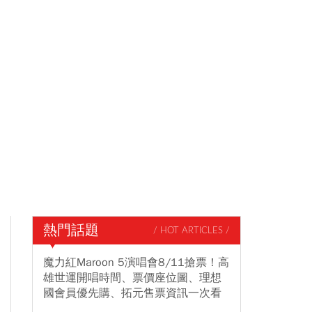
熱門話題
/ HOT ARTICLES /
魔力紅Maroon 5演唱會8/11搶票！高
雄世運開唱時間、票價座位圖、理想
國會員優先購、拓元售票資訊一次看