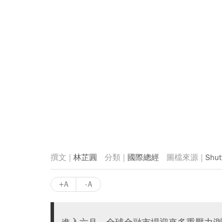
林芷圓
國際總經
Shut
+A
-A