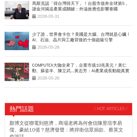
馬斯克認「得台灣得天下」！台股市值奔全球第5，
謝金河揭這產業成關鍵：外溢效應也影響泰國
2026-05-31
少了誰，世界會卡住？美國是大腦、台灣就是心臟！
AI、石油、晶片與工廠背後的十個超級引擎
2026-05-28
COMPUTEX大咖全來了，企業市值10兆美元！黃仁
勳、蘇姿丰、陳立武...黃志芳：AI產業成長動能真實
2026-05-26
熱門話題
/ HOT ARTICLES /
顏博文從聯電到慈濟，商場老將為何會信陳昱瑄李易
儒、豪給10億？慈濟發聲：將捍衛信眾捐款、蔡英文
也說話