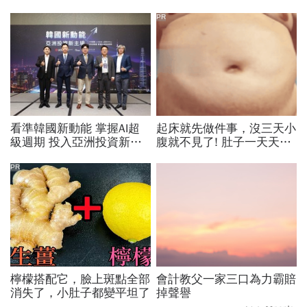
PR
看準韓國新動能 掌握AI超
起床就先做件事，沒三天小
級週期 投入亞洲投資新主
腹就不見了! 肚子一天天變
場
小！
PR
檸檬搭配它，臉上斑點全部
會計教父一家三口為力霸賠
消失了，小肚子都變平坦了
掉聲譽