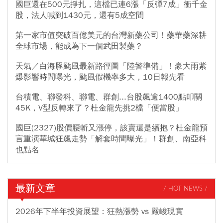
國巨還在500元掙扎，這檔已連6漲「反彈7成」衝千金
股，法人喊到1430元，還有5成空間
第一家市值突破百億美元的台灣新藥公司！藥華藥深耕
全球市場，能成為下一個武田製藥？
天氣／白海豚颱風最新路徑圖「陸警準備」！豪大雨紫
爆影響時間曝光，颱風假機率多大，10日報先看
台積電、聯發科、聯電、群創...台股飆逾1400點叩關
45K，V型反轉來了？杜金龍先挑2檔「便當股」
國巨(2327)股價腰斬又漲停，該賣還是續抱？杜金龍預
言重演華城狂飆走勢「解套時間曝光」！群創、南亞科
也點名
最新文章
/ HOT NEWS /
2026年下半年投資展望：狂熱漲勢 vs 嚴峻現實