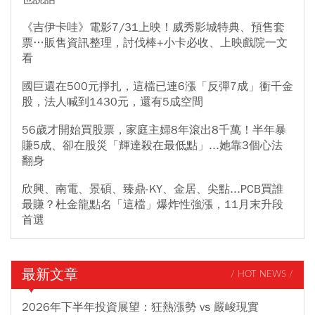
《吉伊卡哇》電影7/31上映！威秀影城特典、預售套
票…販售資訊整理，討伐棒+小卡必收、上映戲院一文
看
國巨還在500元掙扎，這檔已連6漲「反彈7成」衝千金
股，法人喊到1430元，還有5成空間
56歲才開始買股票，家庭主婦8年滾出8千萬！半年暴
賺5成、卻在股災「輝達殺在最低點」...她靠3個心法
翻身
欣興、南電、景碩、臻鼎-KY、金居、尖點...PCB買誰
最賺？杜金龍點名「這檔」爆炸性強漲，11月末升段
首選
最新文章
/ HOT NEWS /
2026年下半年投資展望：狂熱漲勢 vs 嚴峻現實