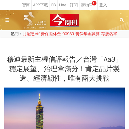
0
熱門：
月配息etf
勞保退休金
00939
勞保年金試算
存股名單
穆迪最新主權信評報告／台灣「Aa3」
穩定展望、治理拿滿分！肯定晶片製
造、經濟韌性，唯有兩大挑戰