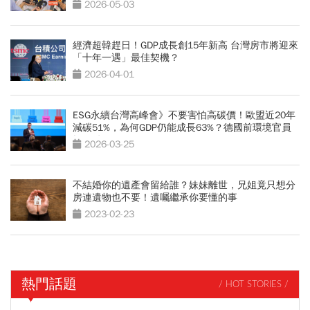
2026-05-03
經濟超韓趕日！GDP成長創15年新高 台灣房市將迎來
「十年一遇」最佳契機？
2026-04-01
ESG永續台灣高峰會》不要害怕高碳價！歐盟近20年
減碳51%，為何GDP仍能成長63%？德國前環境官員
揭關鍵
2026-03-25
不結婚你的遺產會留給誰？妹妹離世，兄姐竟只想分
房連遺物也不要！遺囑繼承你要懂的事
2023-02-23
熱門話題
/ HOT STORIES /