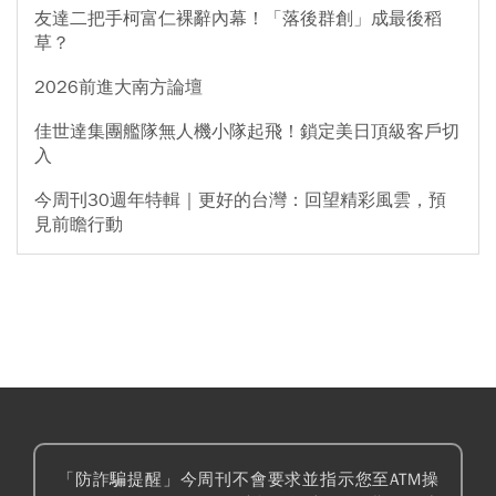
友達二把手柯富仁裸辭內幕！「落後群創」成最後稻
草？
2026前進大南方論壇
佳世達集團艦隊無人機小隊起飛！鎖定美日頂級客戶切
入
今周刊30週年特輯｜更好的台灣：回望精彩風雲，預
見前瞻行動
「防詐騙提醒」今周刊不會要求並指示您至ATM操