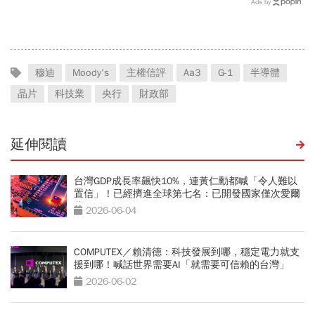
Ads by
穆迪
Moody's
主權信評
Aa3
G-1
半導體
晶片
科技業
央行
財政部
延伸閱讀
台灣GDP成長率飆快10%，連黃仁勳都喊「令人難以
置信」！已經擠進全球第七名：已開發國家僅次愛爾
蘭
2026-06-04
COMPUTEX／賴清德：科技發展到哪，穩定電力就支
援到哪！喊話世界需要AI「就需要可信賴的台灣」
2026-06-02