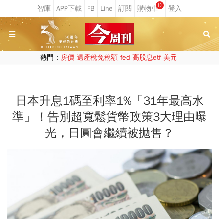
0
熱門：
房價
遺產稅免稅額
fed
高股息etf
美元
日本升息1碼至利率1%「31年最高水
準」！告別超寬鬆貨幣政策3大理由曝
光，日圓會繼續被拋售？