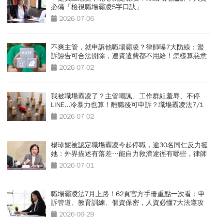
必備「檢視職場霸凌5字口訣」
2026-07-06
不爽主管，就申訴他職場霸凌？律師曝7大防線：濫
訴誣告可合法開除，連資遣費都不用給！怎樣算惡意
申訴？
2026-07-02
我被職場霸凌了？主管嘲諷、工作群組羞辱、不停
LINE...冷暴力也算！離職後可申訴？職場霸凌法7/1
上路自救詳解
2026-07-02
楊珍妮被認定職場霸凌今起停職，逾30名同仁反力挺
她：外界描述有落差…能自力救濟途徑有哪些，律師
拆解
2026-07-01
職場霸凌法7月上路！62頁官方手冊重點一次看：申
訴管道、教育訓練、個資保密，人資必懂7大法遵攻
略
2026-06-29