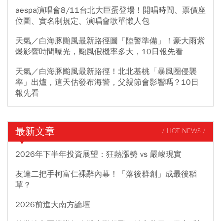
aespa演唱會8/11台北大巨蛋登場！開唱時間、票價座
位圖、實名制規定、演唱會歌單懶人包
天氣／白海豚颱風最新路徑圖「陸警準備」！豪大雨紫
爆影響時間曝光，颱風假機率多大，10日報先看
天氣／白海豚颱風最新路徑！北北基桃「暴風圈侵襲
率」出爐，這天估發布海警，父親節會影響嗎？10日
報先看
最新文章
/ HOT NEWS /
2026年下半年投資展望：狂熱漲勢 vs 嚴峻現實
友達二把手柯富仁裸辭內幕！「落後群創」成最後稻
草？
2026前進大南方論壇