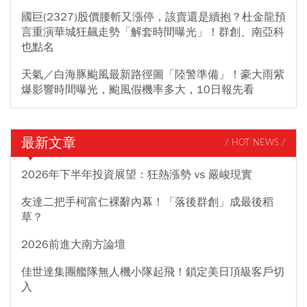
國巨(2327)股價腰斬又漲停，該賣還是續抱？杜金龍預
言重演華城狂飆走勢「解套時間曝光」！群創、南亞科
也點名
天氣／白海豚颱風最新路徑圖「陸警準備」！豪大雨紫
爆影響時間曝光，颱風假機率多大，10日報先看
最新文章
/ HOT NEWS /
2026年下半年投資展望：狂熱漲勢 vs 嚴峻現實
友達二把手柯富仁裸辭內幕！「落後群創」成最後稻
草？
2026前進大南方論壇
佳世達集團艦隊無人機小隊起飛！鎖定美日頂級客戶切
入