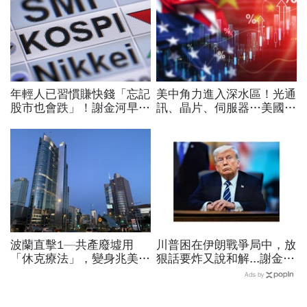
年輕人已習慣賺快錢「忘記
美中角力進入深水區！光通
股市也會跌」！謝金河早一
訊、晶片、伺服器…美國制
步示警南韓個股槓桿ETF會
裁加碼，謝金河示警台灣
出事：根本把投資人丟火坑
「這類人」處境危險又困難
波蘭直擊1—共產廢墟用
川普困在伊朗戰爭局中，放
「休克療法」，變身兆美元
狠話要炸又說和解...謝金河
經濟體！「野牛瀕死」如何
揭伊朗權力結構：制度決定
Ads by
花30年重新養活餵壯
一個國家的未來