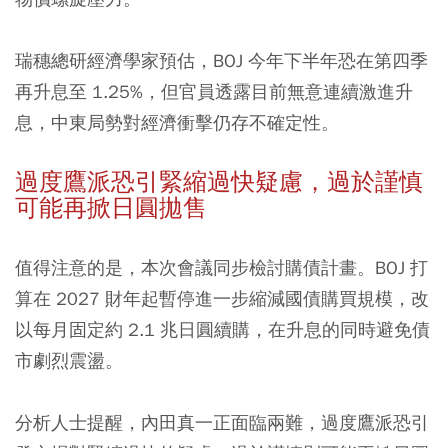
瑞穗總研經濟學家預估，BOJ 今年下半年恐在第四季
再升息至 1.25%，但官員透露目前無意連續激進升
息，中東局勢對經濟衝擊仍存不確定性。
過度鷹派恐引緊縮過快疑慮，過於謹慎
可能再掀日圓拋售
值得注意的是，本次會議同步檢討購債計畫。BOJ 打
算在 2027 財年起暫停進一步縮減國債購買規模，改
以每月固定約 2.1 兆日圓續購，在升息的同時避免債
市劇烈震盪。
分析人士提醒，內田真一正面臨兩難，過度鷹派恐引