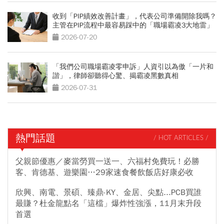
收到「PIP績效改善計畫」，代表公司準備開除我嗎？
主管在PIP流程中最容易踩中的「職場霸凌3大地雷」
2026-07-20
「我們公司職場霸凌零申訴」人資引以為傲「一片和
諧」，律師卻聽得心驚、揭霸凌黑數真相
2026-07-31
熱門話題
/ HOT ARTICLES /
父親節優惠／麥當勞買一送一、六福村免費玩！必勝
客、肯德基、遊樂園…29家速食餐飲飯店好康必收
欣興、南電、景碩、臻鼎-KY、金居、尖點...PCB買誰
最賺？杜金龍點名「這檔」爆炸性強漲，11月末升段
首選