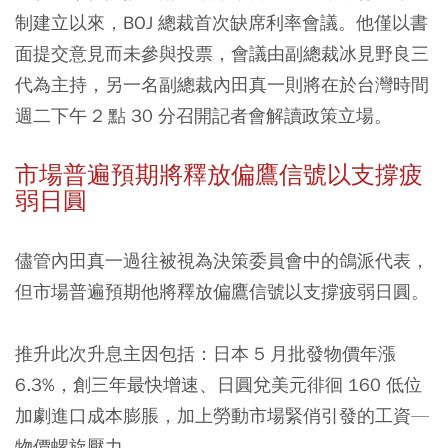
制建立以來，BOJ 總裁首次缺席利率會議。他僅以書
面提交意見而未參與投票，會議由副總裁冰見野良三
代為主持，另一名副總裁內田真一則將在於台灣時間
週二下午 2 點 30 分召開記者會解讀政策立場。
市場普遍預期將釋放偏鷹信號以支撐疲
弱日圓
儘管內田真一過往被視為決策委員會中的鴿派代表，
但市場普遍預期他將釋放偏鷹信號以支撐疲弱日圓。
推升此次升息主因包括：日本 5 月批發物價年漲
6.3%，創三年最快增速、日圓兌美元徘徊 160 低位
加劇進口成本膨脹，加上勞動市場緊俏引發的工資—
物價螺旋壓力。