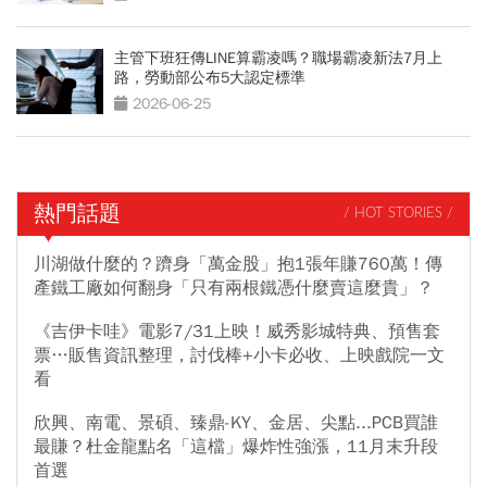
主管下班狂傳LINE算霸凌嗎？職場霸凌新法7月上
路，勞動部公布5大認定標準
2026-06-25
熱門話題
/ HOT STORIES /
川湖做什麼的？躋身「萬金股」抱1張年賺760萬！傳
產鐵工廠如何翻身「只有兩根鐵憑什麼賣這麼貴」？
《吉伊卡哇》電影7/31上映！威秀影城特典、預售套
票…販售資訊整理，討伐棒+小卡必收、上映戲院一文
看
欣興、南電、景碩、臻鼎-KY、金居、尖點...PCB買誰
最賺？杜金龍點名「這檔」爆炸性強漲，11月末升段
首選