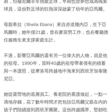
易，但穆尼爾非常熱愛足球，早期也曾夢想成為職業
球員，這份對足球的狂熱深深啟蒙了幼年的亞馬爾。
母親希拉（Sheila Ebana）來自赤道幾內亞，生下亞
馬爾時，她年僅21歲，曾在麥當勞工作，也在餐廳擔
任服務生來支撐家庭生計。
不過，影響亞馬爾的還有另一位偉大的人物，就是他
的祖母。1990年，當時40歲的祖母帶著僅有的積蓄
與一本護照，從摩洛哥跨越地中海來到西班牙加泰隆
尼亞。
她從露營地的底層員工、養老院的看護做起，一點一
滴地存錢，花了數年時間才把包括亞馬爾父親在內的
孩子們陸續接到西班牙團聚。這份跨越國界、堅韌吃