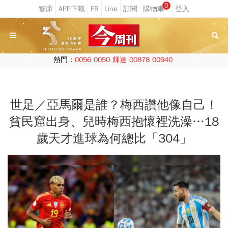
0
熱門：
0056
0050
輝達
00878
00940
世足／亞馬爾是誰？梅西讚他像自己！
貧民窟出身、兒時梅西抱懷裡洗澡…18
歲天才進球為何總比「304」