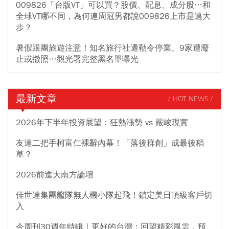
009826「台版VT」可以買？股價、配息、成分股…和
全球VT哪不同，為何連周冠男都說009826上市是邁大
步？
暑假跟團旅遊注意！知名旅行社遭勒令停業、9家遭廢
止或撤照…觀光署完整黑名單曝光
最新文章
/ HOT NEWS /
2026年下半年投資展望：狂熱漲勢 vs 嚴峻現實
友達二把手柯富仁裸辭內幕！「落後群創」成最後稻
草？
2026前進大南方論壇
佳世達集團艦隊無人機小隊起飛！鎖定美日頂級客戶切
入
今周刊30週年特輯｜更好的台灣：回望精彩風雲，預