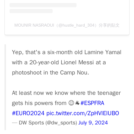
MOUNIR NASRAOUI（@hustle_hard_304）分享的貼文
Yep, that's a six-month old Lamine Yamal
with a 20-year-old Lionel Messi at a
photoshoot in the Camp Nou.
At least now we know where the teenager
gets his powers from 😉🐐
#ESPFRA
#EURO2024
pic.twitter.com/ZpHVlElUBO
— DW Sports (@dw_sports)
July 9, 2024