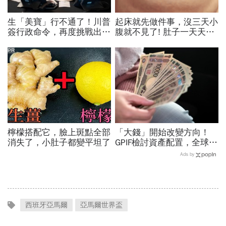
生「美寶」行不通了！川普
起床就先做件事，沒三天小
簽行政命令，再度挑戰出生
腹就不見了! 肚子一天天變
公民權、打擊生育旅遊：不
小！
允許花錢買進美國的資格
PR
檸檬搭配它，臉上斑點全部
「大錢」開始改變方向！
消失了，小肚子都變平坦了
GPIF檢討資產配置，全球資
金流向恐迎重大變局
Ads by
西班牙亞馬爾
亞馬爾世界盃