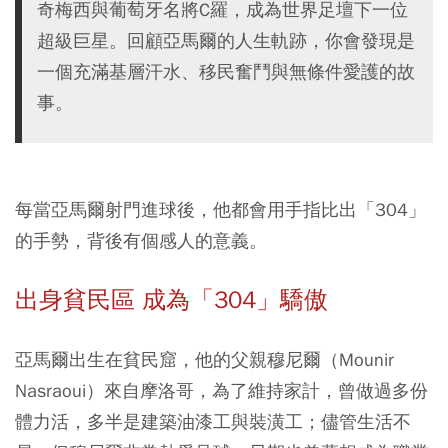
奇梅西與葡萄牙名將C羅，成為世界足壇下一位
超級巨星。回顧亞馬爾的人生軌跡，你會發現是
一個充滿基層汗水、移民奮鬥與無條件愛護的故
事。
每當亞馬爾射門進球後，他都會用手指比出「304」
的手勢，背後有個感人的意義。
出身貧民區 成為「304」驕傲
亞馬爾出生在貧民窟，他的父親穆尼爾（Mounir
Nasraoui）來自摩洛哥，為了維持家計，曾做過多份
體力活，多半是建築油漆工與裝潢工；儘管生活不