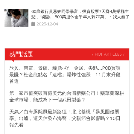
60歲銀行員忌妒同學暴富，投資股票7天賺4萬樂極生
悲，1錯誤「500萬退休金半年只剩70萬」：我太蠢了
2025-12-04
熱門話題
/ HOT ARTICLES /
欣興、南電、景碩、臻鼎-KY、金居、尖點...PCB買誰
最賺？杜金龍點名「這檔」爆炸性強漲，11月末升段
首選
第一家市值突破百億美元的台灣新藥公司！藥華藥深耕
全球市場，能成為下一個武田製藥？
天氣／白海豚颱風最新路徑！北北基桃「暴風圈侵襲
率」出爐，這天估發布海警，父親節會影響嗎？10日
報先看