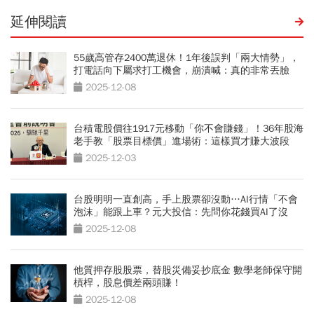
延伸閱讀
55歲高管存2400萬退休！1年後誤判「兩大情勢」，
打電話向下屬求打工機會，崩潰喊：真的非常丟臉
2025-12-08
台積電股價往1917元移動「你不會賺錢」！36年股海
老手教「股票目標價」進場術：這樣買才賺大波段
2025-12-03
台股明明一直創高，手上股票卻沒動…AI行情「不會
泡沫」能跟上車？元大投信：先問你花錢買AI了沒
2025-12-08
他質押存股股票，替股災備妥抄底金 數學老師保守開
槓桿，股息價差兩頭賺！
2025-12-08