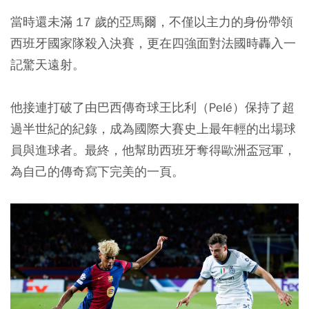
當時還未滿 17 歲的亞馬爾，不僅以主力的身份帶領
西班牙國家隊殺入決賽，更在四強面對法國時轟入一
記驚天遠射。
他接連打破了由巴西傳奇球王比利（Pelé）保持了超
過半世紀的紀錄，成為國際大賽史上最年輕的出場球
員與進球者。最終，他幫助西班牙奪得歐洲盃冠軍，
為自己的傳奇寫下完美的一頁。