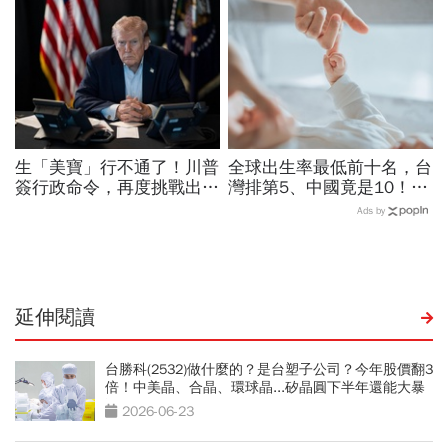
的槓桿風暴
美中角力下，台灣最該擔心
的事
生「美寶」行不通了！川普
全球出生率最低前十名，台
簽行政命令，再度挑戰出生
灣排第5、中國竟是10！亞
公民權、打擊生育旅遊：不
洲4國入榜「無聲危機」，
Ads by
允許花錢買進美國的資格
經濟壓力成天然避孕藥？
延伸閱讀
台勝科(2532)做什麼的？是台塑子公司？今年股價翻3
倍！中美晶、合晶、環球晶...矽晶圓下半年還能大暴
漲？
2026-06-23