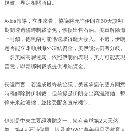
規畫、界定相關項目。
Axios報導，立即來看，協議將允許伊朗在60天談判
期間透過臨時制裁豁免，恢復出售石油。美軍解除海
上封鎖，德黑蘭可能迅速取得龐大收入。不過，伊朗
是否能立即動用海外凍結資金，美伊說法仍有分歧。
一名美國高層透露，依照伊朗的表現，美方可能表現
善意，即鬆綁制裁或提供凍結資金。
長遠而言，若達成最終核協議，美國承諾依雙方同意
時程解除對伊制裁；但前提是伊朗交出高濃縮鈾、暫
停未來鈾濃縮，並接受配套查核機制。
伊朗是中東主要經濟體之一，擁有全球第2大天然
氣、第4大石油儲量，以及逾9200萬年輕且受教育人