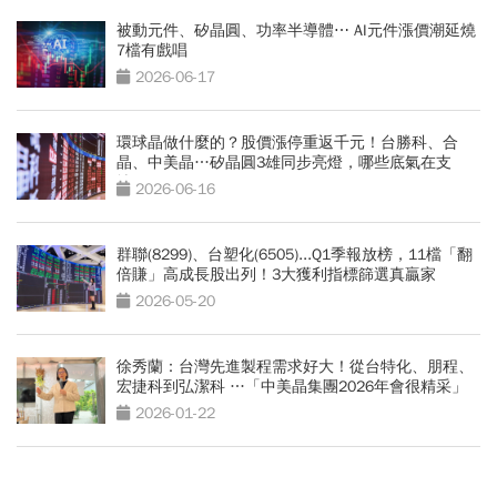
被動元件、矽晶圓、功率半導體⋯ AI元件漲價潮延燒
7檔有戲唱
2026-06-17
環球晶做什麼的？股價漲停重返千元！台勝科、合
晶、中美晶…矽晶圓3雄同步亮燈，哪些底氣在支
撐？
2026-06-16
群聯(8299)、台塑化(6505)...Q1季報放榜，11檔「翻
倍賺」高成長股出列！3大獲利指標篩選真贏家
2026-05-20
徐秀蘭：台灣先進製程需求好大！從台特化、朋程、
宏捷科到弘潔科 …「中美晶集團2026年會很精采」
2026-01-22