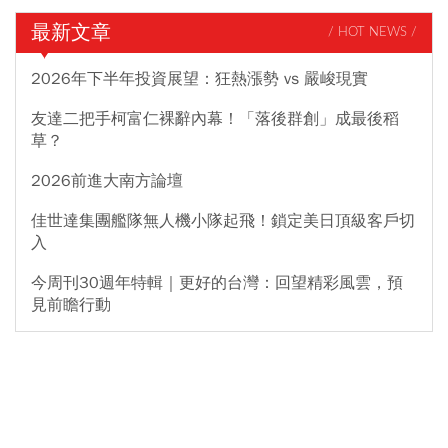
最新文章
/ HOT NEWS /
2026年下半年投資展望：狂熱漲勢 vs 嚴峻現實
友達二把手柯富仁裸辭內幕！「落後群創」成最後稻
草？
2026前進大南方論壇
佳世達集團艦隊無人機小隊起飛！鎖定美日頂級客戶切
入
今周刊30週年特輯｜更好的台灣：回望精彩風雲，預
見前瞻行動