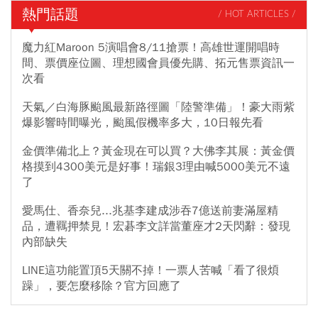
熱門話題
/ HOT ARTICLES /
魔力紅Maroon 5演唱會8/11搶票！高雄世運開唱時
間、票價座位圖、理想國會員優先購、拓元售票資訊一
次看
天氣／白海豚颱風最新路徑圖「陸警準備」！豪大雨紫
爆影響時間曝光，颱風假機率多大，10日報先看
金價準備北上？黃金現在可以買？大佛李其展：黃金價
格摸到4300美元是好事！瑞銀3理由喊5000美元不遠
了
愛馬仕、香奈兒...兆基李建成涉吞7億送前妻滿屋精
品，遭羈押禁見！宏碁李文詳當董座才2天閃辭：發現
內部缺失
LINE這功能置頂5天關不掉！一票人苦喊「看了很煩
躁」，要怎麼移除？官方回應了