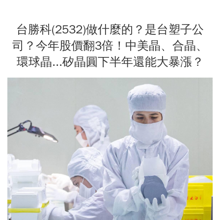
台勝科(2532)做什麼的？是台塑子公
司？今年股價翻3倍！中美晶、合晶、
環球晶...矽晶圓下半年還能大暴漲？