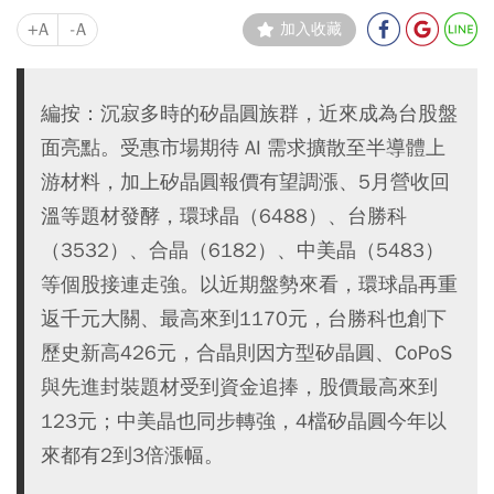
+A
-A
加入收藏
編按：沉寂多時的矽晶圓族群，近來成為台股盤
面亮點。受惠市場期待 AI 需求擴散至半導體上
游材料，加上矽晶圓報價有望調漲、5月營收回
溫等題材發酵，環球晶（6488）、台勝科
（3532）、合晶（6182）、中美晶（5483）
等個股接連走強。以近期盤勢來看，環球晶再重
返千元大關、最高來到1170元，台勝科也創下
歷史新高426元，合晶則因方型矽晶圓、CoPoS
與先進封裝題材受到資金追捧，股價最高來到
123元；中美晶也同步轉強，4檔矽晶圓今年以
來都有2到3倍漲幅。