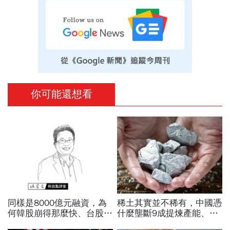
你可能還想看
同樣是8000億元融資，為
稀土其實並不稀有，中國憑
何韓股崩得那麼快、台股卻
什麼壟斷9成提煉產能、掐
相對抗跌？揭開AI行情背後
住川普脖子？洪財隆解析：