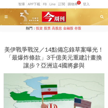
0
熱門：
投資
股票
高股息
金融股
存股
美伊戰爭戰況／14點備忘錄草案曝光！
「最爆炸條款」3千億美元重建計畫換
讓步？亞洲這4國將參與