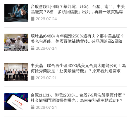
台股會跌到何時？華邦電、旺宏、台塑、南亞、中美
晶能買？8檔「多頭回檔股」出列，再賺一波買點曝
光
2026-07-24
環球晶(6488) 今年飆漲250％還有肉？那中美晶呢？
美光包產能、美國百億補助背後...矽晶圓追高2風險
2026-07-14
中美晶、聯合再生砸4000萬美元合資太陽能公司！為
何徐秀蘭說是「赴美最佳時機」？原來看到這需求
2026-07-21
台泥(1101)、聯電(2303)... 台股7-9月洗盤期買什麼？
杜金龍獨門避險操作曝光：為何先別碰主動式ETF？
2026-07-24