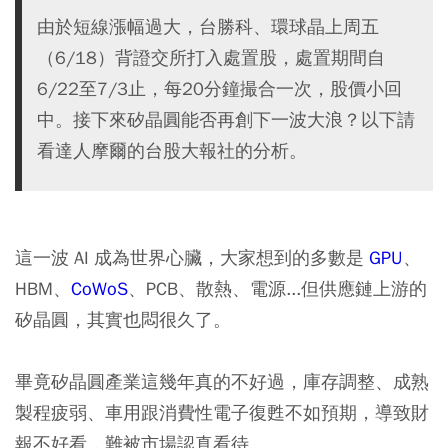
由於短線漲幅過大，台勝科、環球晶上周五
（6/18）背證交所打入處置股，處置期間自
6/22至7/3止，每20分鐘撮合一次，股價小回
中。接下來矽晶圓能否再創下一波大浪？以下請
看達人摩爾的台股大報社的分析。
這一波 AI 成為世界心臟，大家想到的多數是
GPU
、
HBM
、
CoWoS
、
PCB
、散熱、電源...但供應鏈上游的
矽晶圓，其實也悶很久了。
畢竟矽晶圓產業這幾年真的不好過，庫存調整、成熟
製程疲弱、車用跟消費性電子復甦不如預期，導致財
報不好看，難被市場認真看待。