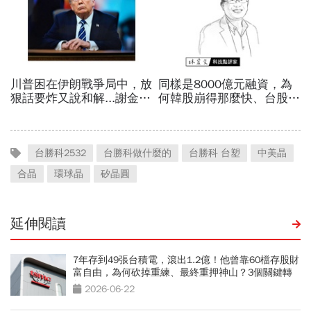
台勝科2532
台勝科做什麼的
台勝科 台塑
中美晶
合晶
環球晶
矽晶圓
延伸閱讀
7年存到49張台積電，滾出1.2億！他曾靠60檔存股財
富自由，為何砍掉重練、最終重押神山？3個關鍵轉
折
2026-06-22