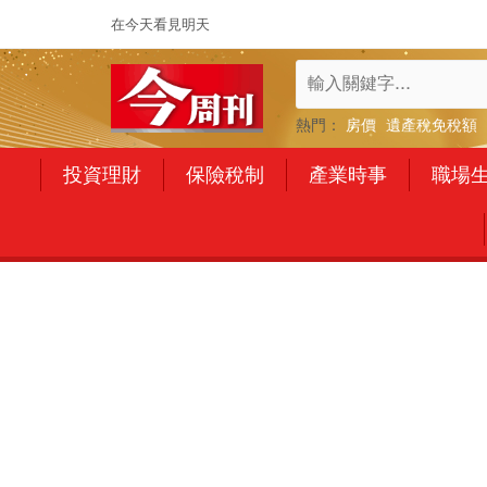
在今天看見明天
熱門：
房價
遺產稅免稅額
投資理財
保險稅制
產業時事
職場