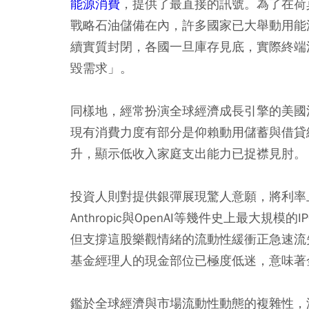
能源消費
，提供了最直接的訊號。為了在荷
戰略石油儲備在內，許多國家已大舉動用能
續實質封閉，各國一旦庫存見底，實際終端
毀需求」。
同樣地，經常扮演全球經濟成長引擎的美國
現有消費力度有部分是仰賴動用儲蓄與借貸
升，顯示低收入家庭支出能力已捉襟見肘。
投資人則對提供銀彈展現驚人意願，將利率上
Anthropic與OpenAI等幾件史上最大
但支撐這股樂觀情緒的流動性緩衝正急速流
基金經理人的現金部位已極度低迷，意味著
鑑於全球經濟與市場流動性動態的複雜性，