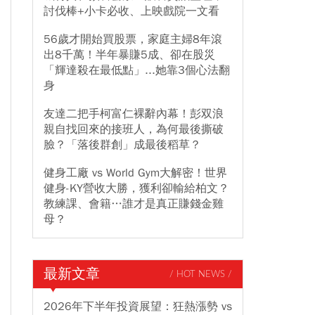
討伐棒+小卡必收、上映戲院一文看
56歲才開始買股票，家庭主婦8年滾
出8千萬！半年暴賺5成、卻在股災
「輝達殺在最低點」...她靠3個心法翻
身
友達二把手柯富仁裸辭內幕！彭双浪
親自找回來的接班人，為何最後撕破
臉？「落後群創」成最後稻草？
健身工廠 vs World Gym大解密！世界
健身-KY營收大勝，獲利卻輸給柏文？
教練課、會籍…誰才是真正賺錢金雞
母？
最新文章
/ HOT NEWS /
2026年下半年投資展望：狂熱漲勢 vs