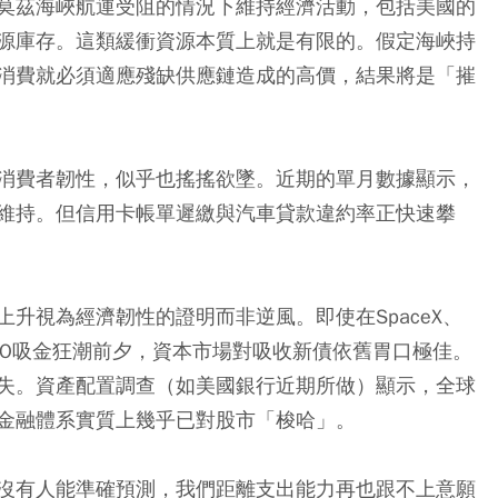
莫茲海峽航運受阻的情況下維持經濟活動，包括美國的
源庫存。這類緩衝資源本質上就是有限的。假定海峽持
消費就必須適應殘缺供應鏈造成的高價，結果將是「摧
消費者韌性，似乎也搖搖欲墜。近期的單月數據顯示，
維持。但信用卡帳單遲繳與汽車貸款違約率正快速攀
升視為經濟韌性的證明而非逆風。即使在SpaceX、
規模的IPO吸金狂潮前夕，資本市場對吸收新債依舊胃口極佳。
失。資產配置調查（如美國銀行近期所做）顯示，全球
金融體系實質上幾乎已對股市「梭哈」。
沒有人能準確預測，我們距離支出能力再也跟不上意願