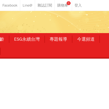
0
齡
ESG永續台灣
專題報導
今選頻道