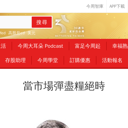
搜尋
fed
高股息etf
美元
生活
今周大耳朵 Podcast
富足今周起
幸福熟
存股助理
今周學堂
訂購優惠
活動報名
當市場彈盡糧絕時