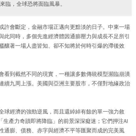
來臨，全球恐將面臨風暴。
或許會斷定，金融市場正邁向更黯淡的日子。中東一場
與此同時，多個先進經濟體因通膨壓力與成長不足所引
醞釀著一場人盡皆知、卻不知將於何時引爆的滯後效
會看到截然不同的現實，一種讓多數傳統模型瀕臨崩潰
連續九周上漲。美國與亞洲主要股市，不僅對地緣政治
全球經濟的強勁逆風，而且還綽綽有餘的單一強力敘
「生產力奇蹟即將降臨」的前景深深癡迷；它們押注AI
性通膨、債務、赤字與經濟不平等匯聚而成的完美風