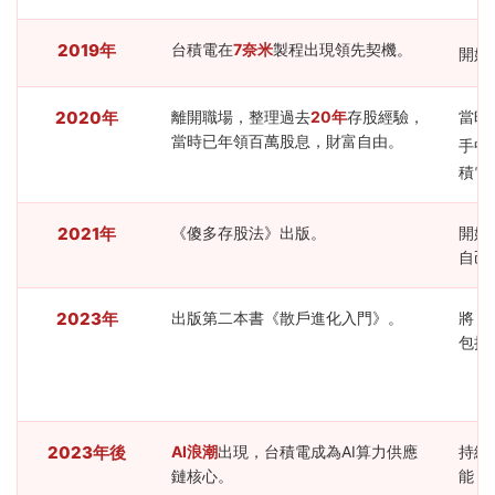
2019年
台積電在
7奈米
製程出現領先契機。
開始
2020年
離開職場，整理過去
20年
存股經驗，
當時
當時已年領百萬股息，財富自由。
手中
積電
2021年
《傻多存股法》出版。
開始
自己
2023年
出版第二本書《散戶進化入門》。
將「
包括
2023年後
AI浪潮
出現，台積電成為AI算力供應
持續
鏈核心。
能，