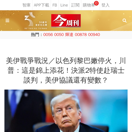
0
熱門：
0056
0050
輝達
00878
00940
美伊戰爭戰況／以色列黎巴嫩停火，川
普：這是錦上添花！決派2特使赴瑞士
談判，美伊協議還有變數？