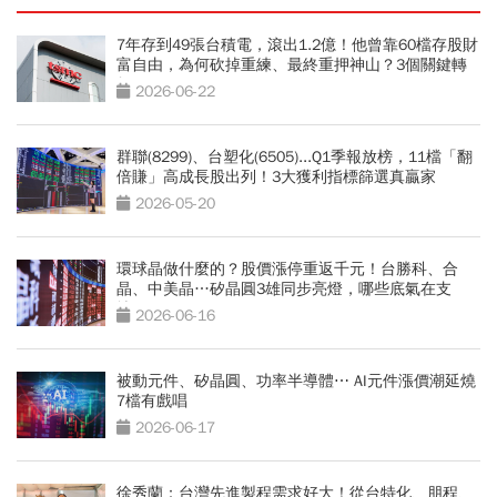
7年存到49張台積電，滾出1.2億！他曾靠60檔存股財
富自由，為何砍掉重練、最終重押神山？3個關鍵轉
折
2026-06-22
群聯(8299)、台塑化(6505)...Q1季報放榜，11檔「翻
倍賺」高成長股出列！3大獲利指標篩選真贏家
2026-05-20
環球晶做什麼的？股價漲停重返千元！台勝科、合
晶、中美晶…矽晶圓3雄同步亮燈，哪些底氣在支
撐？
2026-06-16
被動元件、矽晶圓、功率半導體⋯ AI元件漲價潮延燒
7檔有戲唱
2026-06-17
徐秀蘭：台灣先進製程需求好大！從台特化、朋程、