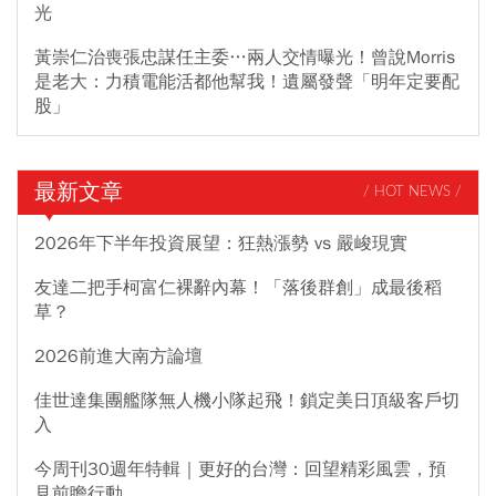
光
黃崇仁治喪張忠謀任主委…兩人交情曝光！曾說Morris
是老大：力積電能活都他幫我！遺屬發聲「明年定要配
股」
最新文章
/ HOT NEWS /
2026年下半年投資展望：狂熱漲勢 vs 嚴峻現實
友達二把手柯富仁裸辭內幕！「落後群創」成最後稻
草？
2026前進大南方論壇
佳世達集團艦隊無人機小隊起飛！鎖定美日頂級客戶切
入
今周刊30週年特輯｜更好的台灣：回望精彩風雲，預
見前瞻行動