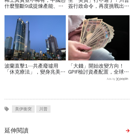
稀土其實並不稀有，中國憑
生「美寶」行不通了！川普
什麼壟斷9成提煉產能、掐
簽行政命令，再度挑戰出生
住川普脖子？洪財隆解析：
公民權、打擊生育旅遊：不
美中角力下，台灣最該擔心
允許花錢買進美國的資格
的事
波蘭直擊1—共產廢墟用
「大錢」開始改變方向！
「休克療法」，變身兆美元
GPIF檢討資產配置，全球資
經濟體！「野牛瀕死」如何
金流向恐迎重大變局
Ads by
花30年重新養活餵壯
美伊衝突
川普
延伸閱讀