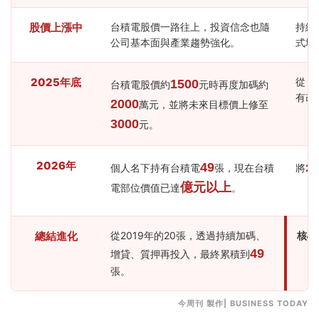
股價上漲中
台積電股價一路往上，投資信念也隨
持續
公司基本面與產業趨勢強化。
式增
2025年底
從「
1500
台積電股價約
元時再度加碼約
有改
2000
萬元，並將未來目標價上修至
3000
元。
2026年
49
個人名下持有台積電
張，現在台積
將
2
億元以上
電部位價值已達
。
總結進化
從2019年的20張，透過持續加碼、
核心
49
增貸、質押再投入，最終累積到
張。
今周刊 製作| BUSINESS TODAY