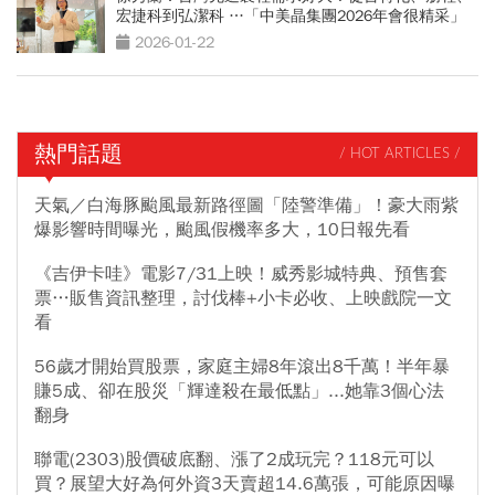
宏捷科到弘潔科 …「中美晶集團2026年會很精采」
2026-01-22
熱門話題
/ HOT ARTICLES /
天氣／白海豚颱風最新路徑圖「陸警準備」！豪大雨紫
爆影響時間曝光，颱風假機率多大，10日報先看
《吉伊卡哇》電影7/31上映！威秀影城特典、預售套
票…販售資訊整理，討伐棒+小卡必收、上映戲院一文
看
56歲才開始買股票，家庭主婦8年滾出8千萬！半年暴
賺5成、卻在股災「輝達殺在最低點」...她靠3個心法
翻身
聯電(2303)股價破底翻、漲了2成玩完？118元可以
買？展望大好為何外資3天賣超14.6萬張，可能原因曝