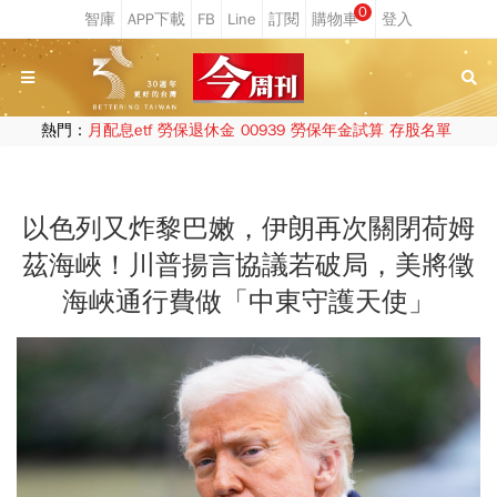
0
熱門：
月配息etf
勞保退休金
00939
勞保年金試算
存股名單
以色列又炸黎巴嫩，伊朗再次關閉荷姆
茲海峽！川普揚言協議若破局，美將徵
海峽通行費做「中東守護天使」