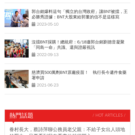
郭台銘爆料這句「獨立的台灣政府」讓BNT被擋，王
必勝秀證據：BNT大股東給郭董的信不是這樣寫
2023-05-10
沒擋BNT採購！總統府：6/18邀郭台銘劉德音凝聚
「同島一命」共識、還與證嚴視訊
2022-09-13
慈濟買500萬劑BNT原廠疫苗！ 執行長今遞件食藥
署申請
2021-06-23
熱門話題
/ HOT ARTICLES /
眷村長大，蔡詩萍聊公務員老父親：不給子女出人頭地