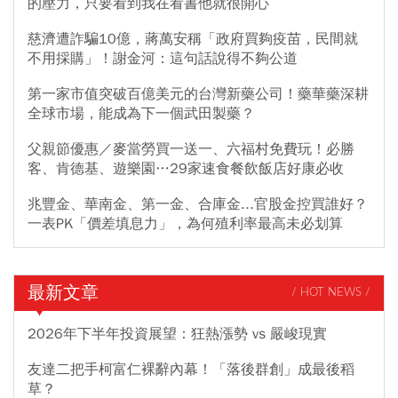
的壓力，只要看到我在看書他就很開心
慈濟遭詐騙10億，蔣萬安稱「政府買夠疫苗，民間就
不用採購」！謝金河：這句話說得不夠公道
第一家市值突破百億美元的台灣新藥公司！藥華藥深耕
全球市場，能成為下一個武田製藥？
父親節優惠／麥當勞買一送一、六福村免費玩！必勝
客、肯德基、遊樂園…29家速食餐飲飯店好康必收
兆豐金、華南金、第一金、合庫金...官股金控買誰好？
一表PK「價差填息力」，為何殖利率最高未必划算
最新文章
/ HOT NEWS /
2026年下半年投資展望：狂熱漲勢 vs 嚴峻現實
友達二把手柯富仁裸辭內幕！「落後群創」成最後稻
草？