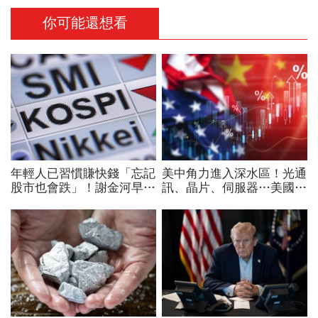
你可能還想看
年輕人已習慣賺快錢「忘記
美中角力進入深水區！光通
股市也會跌」！謝金河早一
訊、晶片、伺服器…美國制
步示警南韓個股槓桿ETF會
裁加碼，謝金河示警台灣
出事：根本把投資人丟火坑
「這類人」處境危險又困難