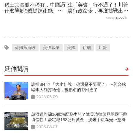
稀土其實並不稀有，中國憑
生「美寶」行不通了！川普
什麼壟斷9成提煉產能、掐
簽行政命令，再度挑戰出生
住川普脖子？洪財隆解析：
公民權、打擊生育旅遊：不
Ads by
美中角力下，台灣最該擔心
允許花錢買進美國的資格
的事
荷姆茲海峽
美伊戰爭
美國
伊朗
川普
延伸閱讀
誰擋BNT？「大小姐說，你還是不要買了」…郭台銘
曝李大維打給他，被點名的都回應了
2023-05-09
慈濟遭詐騙10億怎麼發生的？陳昱瑄律師見證嚴下跪
博信任！豪宅藏158公斤黃金，洗錢手法曝光…慈濟
回應了
2026-08-07