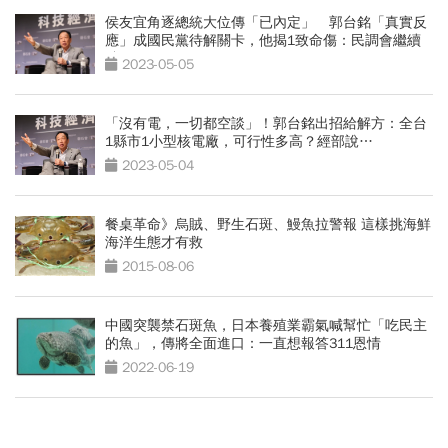
侯友宜角逐總統大位傳「已內定」 郭台銘「真實反
應」成國民黨待解關卡，他揭1致命傷：民調會繼續
跌
2023-05-05
「沒有電，一切都空談」！郭台銘出招給解方：全台
1縣市1小型核電廠，可行性多高？經部說…
2023-05-04
餐桌革命》烏賊、野生石斑、鰻魚拉警報 這樣挑海鮮
海洋生態才有救
2015-08-06
中國突襲禁石斑魚，日本養殖業霸氣喊幫忙「吃民主
的魚」，傳將全面進口：一直想報答311恩情
2022-06-19