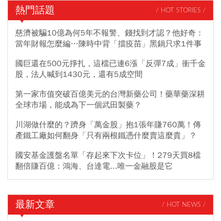
熱門話題
/ HOT STORIES /
慈濟被騙10億為何5年不報警、錢找到才認？他好奇：
當年財報怎麼編…陳時中背「擋疫苗」黑鍋只求1件事
國巨還在500元掙扎，這檔已連6漲「反彈7成」衝千金
股，法人喊到1430元，還有5成空間
第一家市值突破百億美元的台灣新藥公司！藥華藥深耕
全球市場，能成為下一個武田製藥？
川湖做什麼的？躋身「萬金股」抱1張年賺760萬！傳
產鐵工廠如何翻身「只有兩根鐵憑什麼賣這麼貴」？
國安基金護盤名單「存起來下次卡位」！279天買8檔
翻倍賺百億：鴻海、台達電...唯一金融股是它
最新文章
/ HOT NEWS /