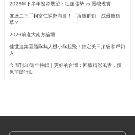
2026年下半年投資展望：狂熱漲勢 vs 嚴峻現實
友達二把手柯富仁裸辭內幕！「落後群創」成最後稻
草？
2026前進大南方論壇
佳世達集團艦隊無人機小隊起飛！鎖定美日頂級客戶切
入
今周刊30週年特輯｜更好的台灣：回望精彩風雲，預
見前瞻行動