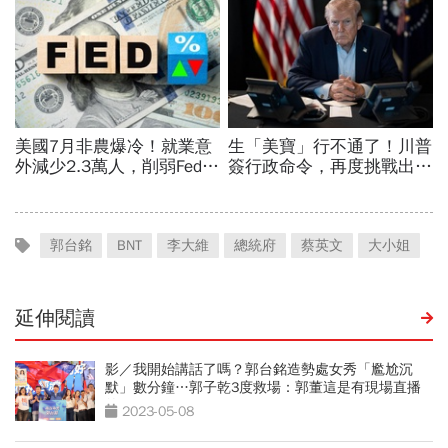
郭台銘
BNT
李大維
總統府
蔡英文
大小姐
延伸閱讀
影／我開始講話了嗎？郭台銘造勢處女秀「尷尬沉
默」數分鐘…郭子乾3度救場：郭董這是有現場直播
的
2023-05-08