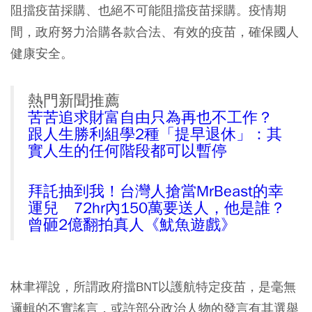
阻擋疫苗採購、也絕不可能阻擋疫苗採購。疫情期
間，政府努力洽購各款合法、有效的疫苗，確保國人
健康安全。
熱門新聞推薦
苦苦追求財富自由只為再也不工作？
跟人生勝利組學2種「提早退休」：其
實人生的任何階段都可以暫停
拜託抽到我！台灣人搶當MrBeast的幸
運兒 72hr內150萬要送人，他是誰？
曾砸2億翻拍真人《魷魚遊戲》
林聿禪說，所謂政府擋BNT以護航特定疫苗，是毫無
邏輯的不實謠言，或許部分政治人物的發言有其選舉