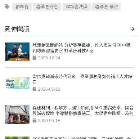
聯準會
聯準會升息
聯準會決議
聯準會 華許
延伸閱讀
球迷創業開網站 分析賽事數據、跨入廣告偵測 中職
四球團都需要它 野革賺科技AI財
2025-12-24
當供應鏈減碳時代到來 商業服務業如何補上人才缺
口
2026-05-22
從建材到工程解方，國宇如何用 ALC 重寫效率、隔音
與減碳標準 半導體拼擴廠缺工、大學宿舍降噪，為何
都開始改用 ALC 系統？
2026-05-18