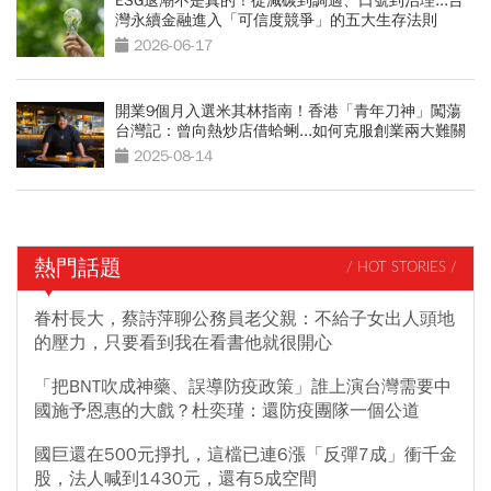
ESG退潮不是真的！從減碳到調適、口號到治理...台
灣永續金融進入「可信度競爭」的五大生存法則
2026-06-17
開業9個月入選米其林指南！香港「青年刀神」闖蕩
台灣記：曾向熱炒店借蛤蜊...如何克服創業兩大難關
2025-08-14
熱門話題
/ HOT STORIES /
眷村長大，蔡詩萍聊公務員老父親：不給子女出人頭地
的壓力，只要看到我在看書他就很開心
「把BNT吹成神藥、誤導防疫政策」誰上演台灣需要中
國施予恩惠的大戲？杜奕瑾：還防疫團隊一個公道
國巨還在500元掙扎，這檔已連6漲「反彈7成」衝千金
股，法人喊到1430元，還有5成空間