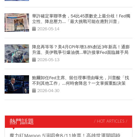
華許確定掌聯準會，54比45票數史上最分歧！Fed獨
立性、降息壓力...「最大挑戰可能在應對川普」
2026-05-14
降息再等等？美4月CPI年增3.8%創近3年新高！通膨
升溫、美伊戰爭引爆油價...華許接掌Fed面臨棘手局
面
2026-05-13
鮑爾卸任Fed主席、留任理事理由曝光，川普酸「找
不到其他工作」...何時會降息？一文掌握重點決策
2026-04-30
熱門話題
/ HOT ARTICLES /
魔力紅Maroon 5演唱會8/11搶票！高雄世運開唱時