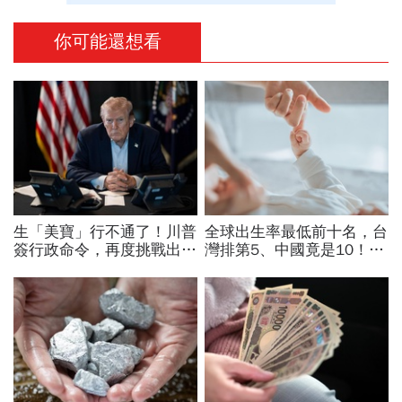
你可能還想看
生「美寶」行不通了！川普
全球出生率最低前十名，台
簽行政命令，再度挑戰出生
灣排第5、中國竟是10！亞
公民權、打擊生育旅遊：不
洲4國入榜「無聲危機」，
允許花錢買進美國的資格
經濟壓力成天然避孕藥？