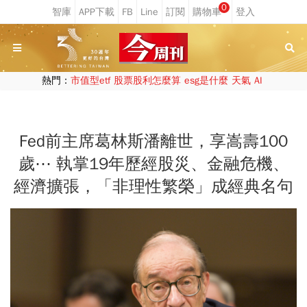
0
熱門：
市值型etf
股票股利怎麼算
esg是什麼
天氣
AI
Fed前主席葛林斯潘離世，享嵩壽100
歲⋯ 執掌19年歷經股災、金融危機、
經濟擴張，「非理性繁榮」成經典名句