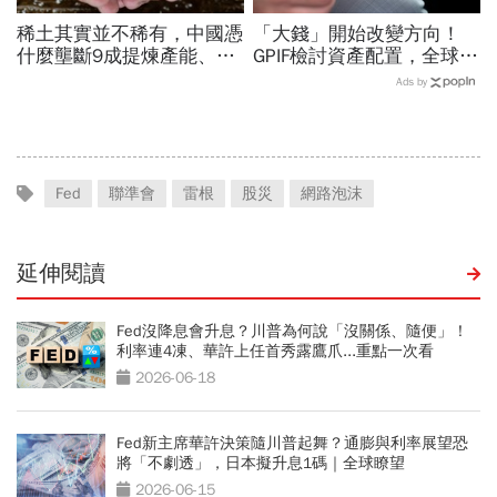
稀土其實並不稀有，中國憑
「大錢」開始改變方向！
什麼壟斷9成提煉產能、掐
GPIF檢討資產配置，全球資
住川普脖子？洪財隆解析：
金流向恐迎重大變局
Ads by
美中角力下，台灣最該擔心
的事
Fed
聯準會
雷根
股災
網路泡沫
延伸閱讀
Fed沒降息會升息？川普為何說「沒關係、隨便」！
利率連4凍、華許上任首秀露鷹爪...重點一次看
2026-06-18
Fed新主席華許決策隨川普起舞？通膨與利率展望恐
將「不劇透」，日本擬升息1碼｜全球瞭望
2026-06-15