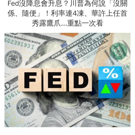
Fed沒降息會升息？川普為何說「沒關
係、隨便」！利率連4凍、華許上任首
秀露鷹爪...重點一次看