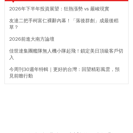
2026年下半年投資展望：狂熱漲勢 vs 嚴峻現實
友達二把手柯富仁裸辭內幕！「落後群創」成最後稻
草？
2026前進大南方論壇
佳世達集團艦隊無人機小隊起飛！鎖定美日頂級客戶切
入
今周刊30週年特輯｜更好的台灣：回望精彩風雲，預
見前瞻行動