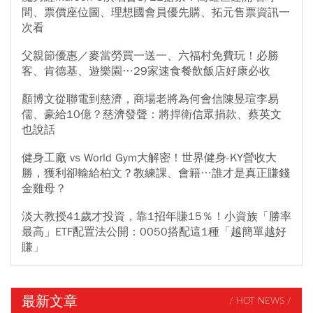
間、票價座位圖、理想國會員優先購、拓元售票資訊一
次看
父親節優惠／麥當勞買一送一、六福村免費玩！必勝
客、肯德基、遊樂園…29家速食餐飲飯店好康必收
顏博文從聯電到慈濟，商場老將為何會信陳昱瑄李易
儒、豪給10億？慈濟發聲：將捍衛信眾捐款、蔡英文
也說話
健身工廠 vs World Gym大解密！世界健身-KY營收大
勝，獲利卻輸給柏文？教練課、會籍…誰才是真正賺錢
金雞母？
淡大教授41歲才投資，靠1招年賺15％！小資族「勝率
最高」ETF配置法公開：0050搭配這1種「越簡單越好
賺」
最新文章
/ HOT NEWS /