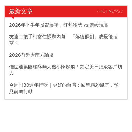
最新文章
/ HOT NEWS /
2026年下半年投資展望：狂熱漲勢 vs 嚴峻現實
友達二把手柯富仁裸辭內幕！「落後群創」成最後稻
草？
2026前進大南方論壇
佳世達集團艦隊無人機小隊起飛！鎖定美日頂級客戶切
入
今周刊30週年特輯｜更好的台灣：回望精彩風雲，預
見前瞻行動