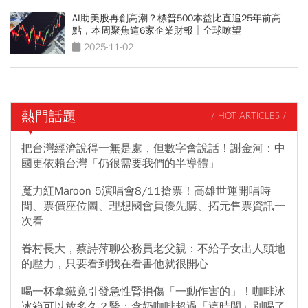
AI助美股再創高潮？標普500本益比直追25年前高
點，本周聚焦這6家企業財報│全球暸望
2025-11-02
熱門話題
/ HOT ARTICLES /
把台灣經濟說得一無是處，但數字會說話！謝金河：中
國更依賴台灣「仍很需要我們的半導體」
魔力紅Maroon 5演唱會8/11搶票！高雄世運開唱時
間、票價座位圖、理想國會員優先購、拓元售票資訊一
次看
眷村長大，蔡詩萍聊公務員老父親：不給子女出人頭地
的壓力，只要看到我在看書他就很開心
喝一杯拿鐵竟引發急性腎損傷「一動作害的」！咖啡冰
冰箱可以放多久？醫：含奶咖啡超過「這時間」別喝了