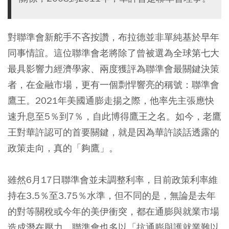
對聯準會新舵手不吝按讚，布拉德並非單純基於早年
同事情誼。這位聯準會老將除了曾被選為全球第七大
最具影響力經濟學家、兩度獲評為聯準會最關鍵決策
者，在金融市場，更有一個剽悍響亮的稱號：聯準會
鷹王。2021年美國通膨走揚之際，他率先主張應快
速升息至5％到7％，自此博得鷹王之名。如今，老鷹
王對華許認可的首要關鍵，就是因為華許談話透露的
政策走向，真的「夠鷹」。
雖然6月17日聯準會並未調整利率，目前政策利率維
持在3.5％至3.75％水準，但不同的是，無論是去年
的對等關稅或今年的美伊衝突，都在通膨與就業市場
造成潛在壓力，聯準會也多以「抗通膨與護就業難以