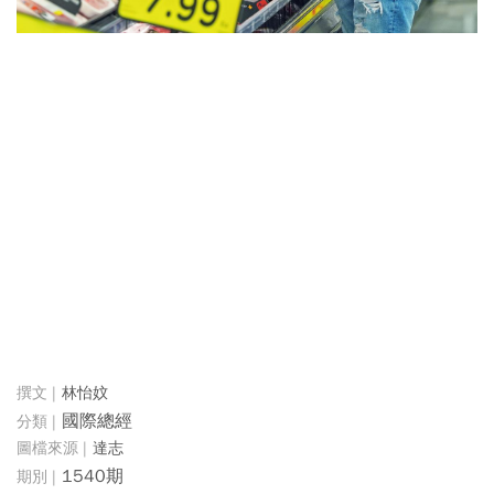
林怡妏
國際總經
達志
1540期