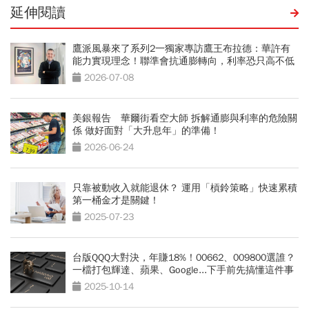
延伸閱讀
鷹派風暴來了系列2一獨家專訪鷹王布拉德：華許有
能力實現理念！聯準會抗通膨轉向，利率恐只高不低
2026-07-08
美銀報告 華爾街看空大師 拆解通膨與利率的危險關
係 做好面對「大升息年」的準備！
2026-06-24
只靠被動收入就能退休？ 運用「槓鈴策略」快速累積
第一桶金才是關鍵！
2025-07-23
台版QQQ大對決，年賺18%！00662、009800選誰？
一檔打包輝達、蘋果、Google...下手前先搞懂這件事
2025-10-14