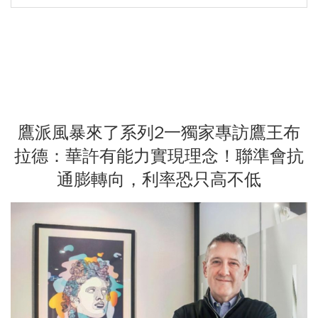
鷹派風暴來了系列2一獨家專訪鷹王布
拉德：華許有能力實現理念！聯準會抗
通膨轉向，利率恐只高不低