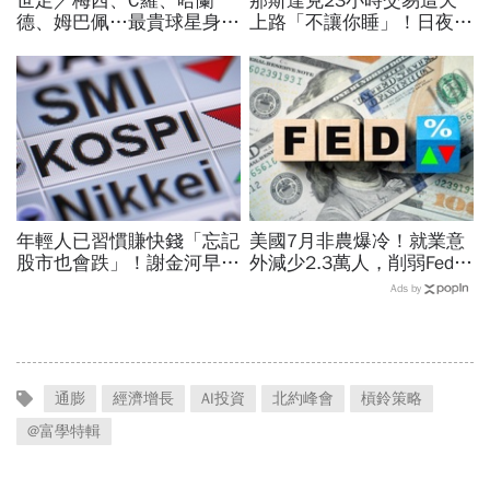
世足／梅西、C羅、哈蘭
那斯達克23小時交易這天
德、姆巴佩…最貴球星身價
上路「不讓你睡」！日夜盤
73億！選手排行出爐，法
時間、新舊制差異…圈內人
國560億是墊底球隊77倍
喊：下單前注意一風險
年輕人已習慣賺快錢「忘記
美國7月非農爆冷！就業意
股市也會跌」！謝金河早一
外減少2.3萬人，削弱Fed升
步示警南韓個股槓桿ETF會
息機率...金價大漲逾7%，
Ads by
出事：根本把投資人丟火坑
創7個月來最佳單周
通膨
經濟增長
AI投資
北約峰會
槓鈴策略
@富學特輯