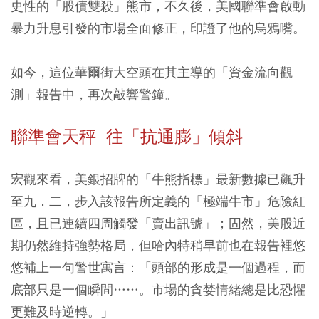
史性的「股債雙殺」熊市，不久後，美國聯準會啟動
暴力升息引發的市場全面修正，印證了他的烏鴉嘴。
如今，這位華爾街大空頭在其主導的「資金流向觀
測」報告中，再次敲響警鐘。
聯準會天秤 往「抗通膨」傾斜
宏觀來看，美銀招牌的「牛熊指標」最新數據已飆升
至九．二，步入該報告所定義的「極端牛市」危險紅
區，且已連續四周觸發「賣出訊號」；固然，美股近
期仍然維持強勢格局，但哈內特稍早前也在報告裡悠
悠補上一句警世寓言：「頭部的形成是一個過程，而
底部只是一個瞬間……。市場的貪婪情緒總是比恐懼
更難及時逆轉。」