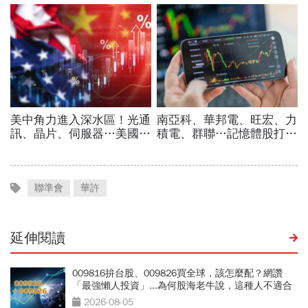
聯準會
華許
延伸閱讀
009816拚台股、009826買全球，該怎麼配？網讚
「最強懶人投資」...為何股海老牛說，這種人不適合
買？
2026-08-05