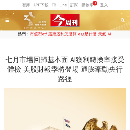
0
熱門：
市值型etf
股票股利怎麼算
esg是什麼
天氣
AI
七月市場回歸基本面 AI獲利轉換率接受
體檢 美股財報季將登場 通膨牽動央行
路徑