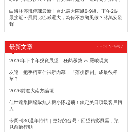
白海豚停班停課最新！台北最大陣風8-9級、下午2點
最接近…風雨比巴威還大，為何不放颱風假？蔣萬安發
聲
最新文章
/ HOT NEWS /
2026年下半年投資展望：狂熱漲勢 vs 嚴峻現實
友達二把手柯富仁裸辭內幕！「落後群創」成最後稻
草？
2026前進大南方論壇
佳世達集團艦隊無人機小隊起飛！鎖定美日頂級客戶切
入
今周刊30週年特輯｜更好的台灣：回望精彩風雲，預
見前瞻行動