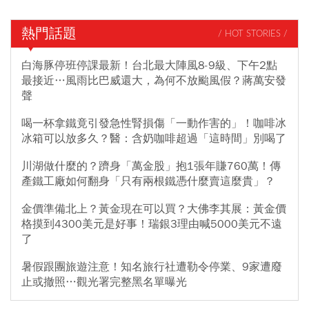
熱門話題
/ HOT STORIES /
白海豚停班停課最新！台北最大陣風8-9級、下午2點
最接近…風雨比巴威還大，為何不放颱風假？蔣萬安發
聲
喝一杯拿鐵竟引發急性腎損傷「一動作害的」！咖啡冰
冰箱可以放多久？醫：含奶咖啡超過「這時間」別喝了
川湖做什麼的？躋身「萬金股」抱1張年賺760萬！傳
產鐵工廠如何翻身「只有兩根鐵憑什麼賣這麼貴」？
金價準備北上？黃金現在可以買？大佛李其展：黃金價
格摸到4300美元是好事！瑞銀3理由喊5000美元不遠
了
暑假跟團旅遊注意！知名旅行社遭勒令停業、9家遭廢
止或撤照…觀光署完整黑名單曝光