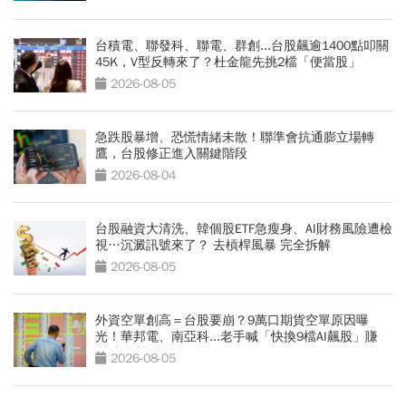
台積電、聯發科、聯電、群創...台股飆逾1400點叩關
45K，V型反轉來了？杜金龍先挑2檔「便當股」
2026-08-05
急跌股暴增、恐慌情緒未散！聯準會抗通膨立場轉
鷹，台股修正進入關鍵階段
2026-08-04
台股融資大清洗、韓個股ETF急瘦身、AI財務風險遭檢
視…沉澱訊號來了？ 去槓桿風暴 完全拆解
2026-08-05
外資空單創高＝台股要崩？9萬口期貨空單原因曝
光！華邦電、南亞科...老手喊「快換9檔AI飆股」賺
Q3大行情
2026-08-05