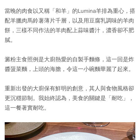
當晚的肉食以又稱「和羊」的Lumina羊排為重心，搭
配羊臘肉馬鈴薯薄片千層，以及用豆腐乳調味的羊肉
餅，三樣不同作法的羊肉配上蒜味醬汁，濃香卻不肥
膩。
澱粉主食照例是大廚熱愛的自製手麵條，這一回是炸
醬菠菜麵，上頭的海膽，令這一小碗麵華麗了起來。
重新出發的大廚保有鮮明的創意，其人與食物風格卻
更沉穩節制。我始終認為，美食的關鍵是「耐吃」，
這一餐著實耐吃。