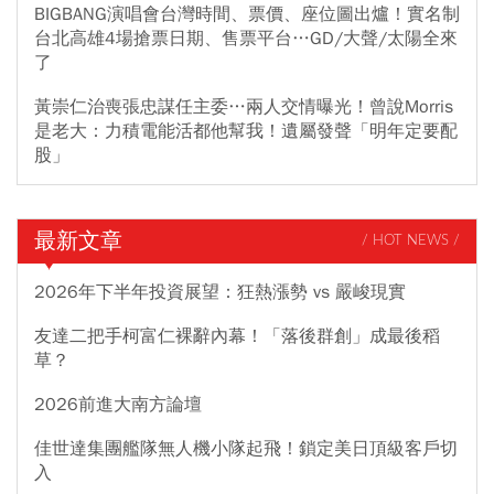
BIGBANG演唱會台灣時間、票價、座位圖出爐！實名制
台北高雄4場搶票日期、售票平台…GD/大聲/太陽全來
了
黃崇仁治喪張忠謀任主委…兩人交情曝光！曾說Morris
是老大：力積電能活都他幫我！遺屬發聲「明年定要配
股」
最新文章
/ HOT NEWS /
2026年下半年投資展望：狂熱漲勢 vs 嚴峻現實
友達二把手柯富仁裸辭內幕！「落後群創」成最後稻
草？
2026前進大南方論壇
佳世達集團艦隊無人機小隊起飛！鎖定美日頂級客戶切
入