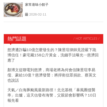
家常港味小館子
2026-02-11
熱門話題
/ HOT ARTICLES /
慈濟遭詐騙10億怎麼發生的？陳昱瑄律師見證嚴下跪
博信任！豪宅藏158公斤黃金，洗錢手法曝光…慈濟回
應了
顏博文從聯電到慈濟，商場老將為何會信陳昱瑄李易
儒、豪給10億？慈濟發聲：將捍衛信眾捐款、蔡英文
也說話
天氣／白海豚颱風最新路徑！北北基桃「暴風圈侵襲
率」出爐，這天估發布海警，父親節會影響嗎？10日
報先看