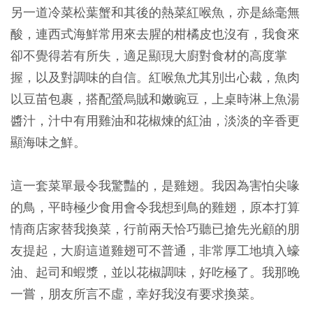
另一道冷菜松葉蟹和其後的熱菜紅喉魚，亦是絲毫無
酸，連西式海鮮常用來去腥的柑橘皮也沒有，我食來
卻不覺得若有所失，適足顯現大廚對食材的高度掌
握，以及對調味的自信。紅喉魚尤其別出心裁，魚肉
以豆苗包裹，搭配螢烏賊和嫩豌豆，上桌時淋上魚湯
醬汁，汁中有用雞油和花椒煉的紅油，淡淡的辛香更
顯海味之鮮。
這一套菜單最令我驚豔的，是雞翅。我因為害怕尖喙
的鳥，平時極少食用會令我想到鳥的雞翅，原本打算
情商店家替我換菜，行前兩天恰巧聽已搶先光顧的朋
友提起，大廚這道雞翅可不普通，非常厚工地填入蠔
油、起司和蝦漿，並以花椒調味，好吃極了。我那晚
一嘗，朋友所言不虛，幸好我沒有要求換菜。