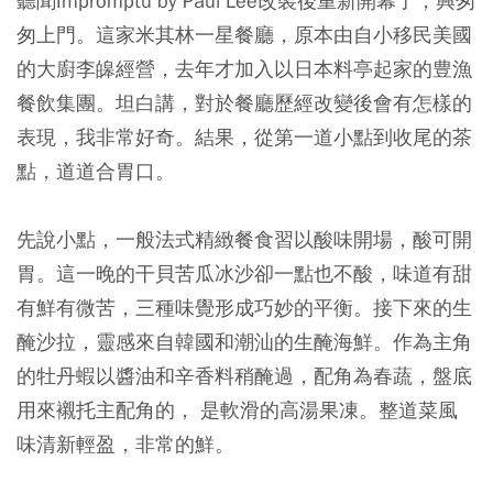
聽聞Impromptu by Paul Lee改裝後重新開幕了，興匆
匆上門。這家米其林一星餐廳，原本由自小移民美國
的大廚李皞經營，去年才加入以日本料亭起家的豊漁
餐飲集團。坦白講，對於餐廳歷經改變後會有怎樣的
表現，我非常好奇。結果，從第一道小點到收尾的茶
點，道道合胃口。
先說小點，一般法式精緻餐食習以酸味開場，酸可開
胃。這一晚的干貝苦瓜冰沙卻一點也不酸，味道有甜
有鮮有微苦，三種味覺形成巧妙的平衡。接下來的生
醃沙拉，靈感來自韓國和潮汕的生醃海鮮。作為主角
的牡丹蝦以醬油和辛香料稍醃過，配角為春蔬，盤底
用來襯托主配角的， 是軟滑的高湯果凍。整道菜風
味清新輕盈，非常的鮮。