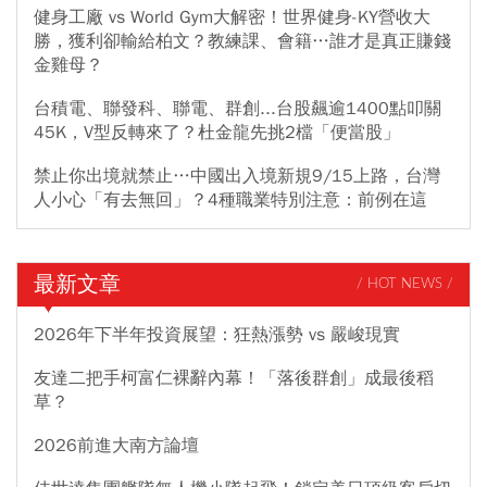
健身工廠 vs World Gym大解密！世界健身-KY營收大
勝，獲利卻輸給柏文？教練課、會籍…誰才是真正賺錢
金雞母？
台積電、聯發科、聯電、群創...台股飆逾1400點叩關
45K，V型反轉來了？杜金龍先挑2檔「便當股」
禁止你出境就禁止…中國出入境新規9/15上路，台灣
人小心「有去無回」？4種職業特別注意：前例在這
最新文章
/ HOT NEWS /
2026年下半年投資展望：狂熱漲勢 vs 嚴峻現實
友達二把手柯富仁裸辭內幕！「落後群創」成最後稻
草？
2026前進大南方論壇