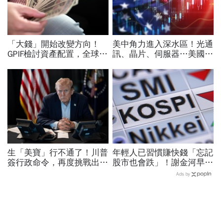
「大錢」開始改變方向！
美中角力進入深水區！光通
GPIF檢討資產配置，全球資
訊、晶片、伺服器…美國制
金流向恐迎重大變局
裁加碼，謝金河示警台灣
「這類人」處境危險又困難
生「美寶」行不通了！川普
年輕人已習慣賺快錢「忘記
簽行政命令，再度挑戰出生
股市也會跌」！謝金河早一
公民權、打擊生育旅遊：不
步示警南韓個股槓桿ETF會
Ads by
允許花錢買進美國的資格
出事：根本把投資人丟火坑