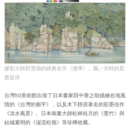
膠彩大師郭雪湖的經典名作《瀞潭》。圖／共時的星
叢提供
台灣50美術館出借了日本畫家田中善之助描繪在地風
情的《台灣的廟宇》，以及木下靜涯著名的彩墨佳作
《淡水風景》。日本南畫大師松林桂月的《墨竹》與
結城素明的《湍流松嶺》等珍稀收藏。