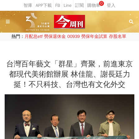
0
熱門：
月配息etf
勞保退休金
00939
勞保年金試算
存股名單
台灣百年藝文「群星」齊聚，前進東京
都現代美術館辦展 林佳龍、謝長廷力
挺！不只科技、台灣也有文化外交