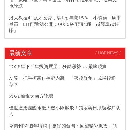
也說話
淡大教授41歲才投資，靠1招年賺15％！小資族「勝率
最高」ETF配置法公開：0050搭配這1種「越簡單越好
賺」
最新文章
/ HOT NEWS /
2026年下半年投資展望：狂熱漲勢 vs 嚴峻現實
友達二把手柯富仁裸辭內幕！「落後群創」成最後稻
草？
2026前進大南方論壇
佳世達集團艦隊無人機小隊起飛！鎖定美日頂級客戶切
入
今周刊30週年特輯｜更好的台灣：回望精彩風雲，預