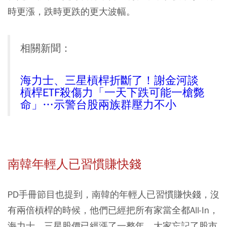
時更漲，跌時更跌的更大波幅。
相關新聞：
海力士、三星槓桿折斷了！謝金河談
槓桿ETF殺傷力「一天下跌可能一槍斃
命」…示警台股兩族群壓力不小
南韓年輕人已習慣賺快錢
PD手冊節目也提到，南韓的年輕人已習慣賺快錢，沒
有兩倍槓桿的時候，他們已經把所有家當全都All-In，
海力士，三星股價已經漲了一整年，大家忘記了股市