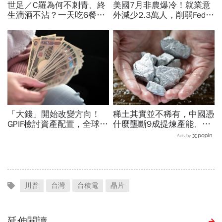
世足／C羅為何不刺青、終
美國7月非農爆冷！就業意
生滴酒不沾？一天吃6餐體
外減少2.3萬人，削弱Fed升
脂率7%驚人...揭密41歲
息機率...金價大漲逾7%，
「零妥協」的自律哲學
創7個月來最佳單周
「大錢」開始改變方向！
稀土其實並不稀有，中國憑
GPIF檢討資產配置，全球資
什麼壟斷9成提煉產能、掐
金流向恐迎重大變局
住川普脖子？洪財隆解析：
Ads by
美中角力下，台灣最該擔心
的事
川普
台灣
台積電
晶片
延伸閱讀