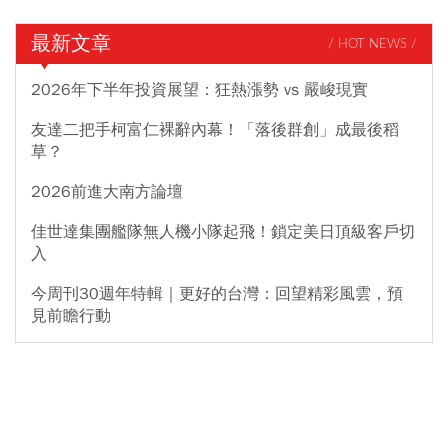
最新文章
/ HOT NEWS /
2026年下半年投資展望：狂熱漲勢 vs 嚴峻現實
友達二把手柯富仁裸辭內幕！「落後群創」成最後稻
草？
2026前進大南方論壇
佳世達集團艦隊無人機小隊起飛！鎖定美日頂級客戶切
入
今周刊30週年特輯｜更好的台灣：回望精彩風雲，預
見前瞻行動