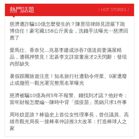
熱門話題
/ HOT STORIES /
慈濟遭詐騙10億怎麼發生的？陳昱瑄律師見證嚴下跪
博信任！豪宅藏158公斤黃金，洗錢手法曝光…慈濟回
應了
愛馬仕、香奈兒...兆基李建成涉吞7億送前妻滿屋精
品，遭羈押禁見！宏碁李文詳當董座才2天閃辭：發現
內部缺失
暑假跟團旅遊注意！知名旅行社遭勒令停業、9家遭廢
止或撤照…觀光署完整黑名單曝光
慈濟被騙10億為何5年不報警、錢找到才認？他好奇：
當年財報怎麼編…陳時中背「擋疫苗」黑鍋只求1件事
周玲妏是誰？棒協史上首位女性理事長，曾任議員、高
雄市觀光局長…接棒辜仲諒推3大改革：打造棒球人之
家