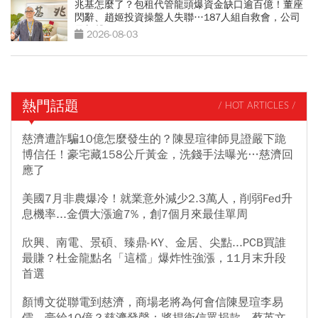
兆基怎麼了？包租代管龍頭爆資金缺口逾百億！董座
閃辭、趙姬投資操盤人失聯…187人組自救會，公司
最新聲明
2026-08-03
熱門話題
/ HOT ARTICLES /
慈濟遭詐騙10億怎麼發生的？陳昱瑄律師見證嚴下跪
博信任！豪宅藏158公斤黃金，洗錢手法曝光…慈濟回
應了
美國7月非農爆冷！就業意外減少2.3萬人，削弱Fed升
息機率...金價大漲逾7%，創7個月來最佳單周
欣興、南電、景碩、臻鼎-KY、金居、尖點...PCB買誰
最賺？杜金龍點名「這檔」爆炸性強漲，11月末升段
首選
顏博文從聯電到慈濟，商場老將為何會信陳昱瑄李易
儒、豪給10億？慈濟發聲：將捍衛信眾捐款、蔡英文