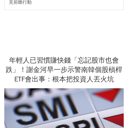
見前瞻行動
年輕人已習慣賺快錢「忘記股市也會
跌」！謝金河早一步示警南韓個股槓桿
ETF會出事：根本把投資人丟火坑