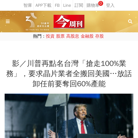
0
熱門：
投資
股票
高股息
金融股
存股
影／川普再點名台灣「搶走100%業
務」，要求晶片業者全搬回美國…放話
卸任前要奪回60%產能