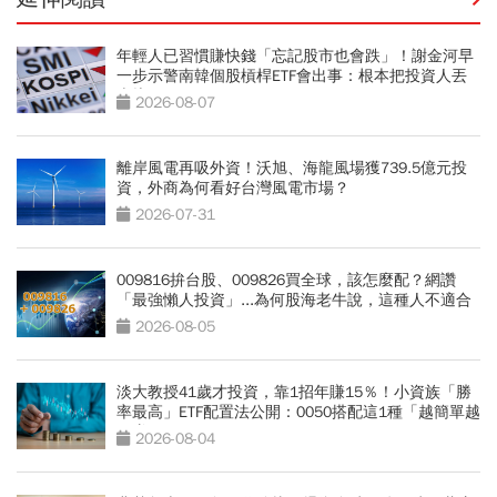
年輕人已習慣賺快錢「忘記股市也會跌」！謝金河早
一步示警南韓個股槓桿ETF會出事：根本把投資人丟
火坑
2026-08-07
離岸風電再吸外資！沃旭、海龍風場獲739.5億元投
資，外商為何看好台灣風電市場？
2026-07-31
009816拚台股、009826買全球，該怎麼配？網讚
「最強懶人投資」...為何股海老牛說，這種人不適合
買？
2026-08-05
淡大教授41歲才投資，靠1招年賺15％！小資族「勝
率最高」ETF配置法公開：0050搭配這1種「越簡單越
好賺」
2026-08-04