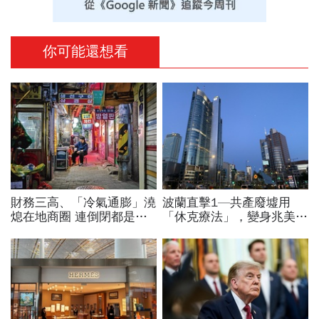
你可能還想看
財務三高、「冷氣通膨」澆
波蘭直擊1—共產廢墟用
熄在地商圈 連倒閉都是奢
「休克療法」，變身兆美元
求…韓國小老闆的生存悲歌
經濟體！「野牛瀕死」如何
花30年重新養活餵壯