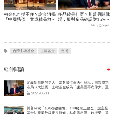
柏金包也撐不住？謝金河揭
多晶矽是什麼？川普另闢戰
「中國豬價」竟成精品救命
場，擬對多晶矽課徵15%關
指標…內需不振愛馬仕恐怕
稅…劍指中國？晶片與太陽
Ads by
要繼續等下去
能產業都離不開它
台灣主權基金
主權基金
台灣
延伸閱讀
定義新規則的男人！當各國忙著應付關稅，川普成功
布局３大法案，主權基金成為「讓美國再次偉大」重
要關鍵
2025-08-11
川普關稅「10%都很凶險」！中經院王健全：設主權
基金助產業升級正是時候，點名張忠謀、施振榮、童