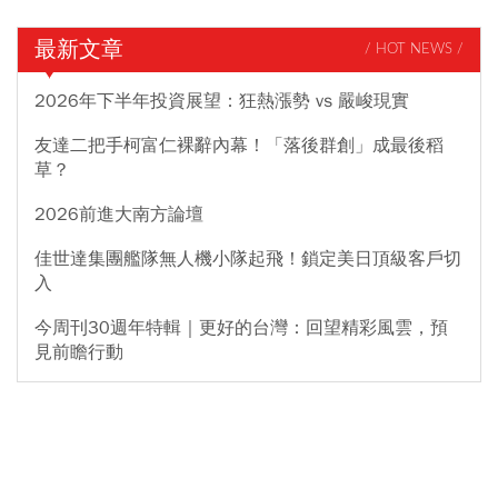
最新文章
/ HOT NEWS /
2026年下半年投資展望：狂熱漲勢 vs 嚴峻現實
友達二把手柯富仁裸辭內幕！「落後群創」成最後稻
草？
2026前進大南方論壇
佳世達集團艦隊無人機小隊起飛！鎖定美日頂級客戶切
入
今周刊30週年特輯｜更好的台灣：回望精彩風雲，預
見前瞻行動