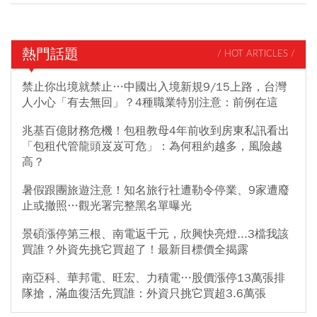
熱門話題
/ HOT ARTICLES /
禁止你出境就禁止…中國出入境新規9/15上路，台灣
人小心「有去無回」？4種職業特別注意：前例在這
兆基百億財務危機！包租教母4年前收到房東私訊看出
「包租代管龍頭岌岌可危」：為何租約越多，風險越
高？
暑假跟團旅遊注意！知名旅行社遭勒令停業、9家遭廢
止或撤照…觀光署完整黑名單曝光
景碩漲停第三根、南電返千元，欣興快亮燈...3檔我該
買誰？外資先挑它買超了！最新目標價全揭露
南亞科、華邦電、旺宏、力積電…股價漲停13萬張排
隊搶，滿血復活先買誰：外資只挑它買超3.6萬張