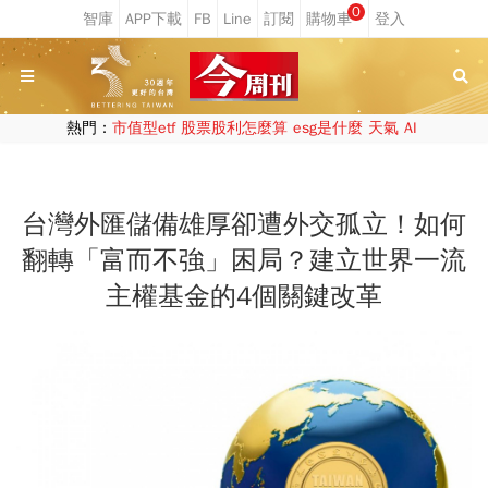
0
熱門：
市值型etf
股票股利怎麼算
esg是什麼
天氣
AI
台灣外匯儲備雄厚卻遭外交孤立！如何
翻轉「富而不強」困局？建立世界一流
主權基金的4個關鍵改革