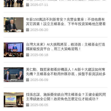
子賢當代言人
2025-07-11
年薪150萬請不到新青安？兆豐金董座：不借他應有
其它因素！設立主權基金、下半年投資策略他怎麼看
2025-06-20
台灣大未來》AI大挑戰將至，賴清德：主權基金打造
國家級投資平台，用三大策略迎戰！
2025-06-18
黃仁勳、魏哲家都看好機器人！AI新十大建設如何奪
先機？主權基金不動用外匯存底，操盤手薪資該給多
少
2025-06-09
找張忠謀、施振榮坐鎮台灣主權基金？王健全籲民間
主導績效全公開！政府角色怎麼定位才能成功？
2025-06-05