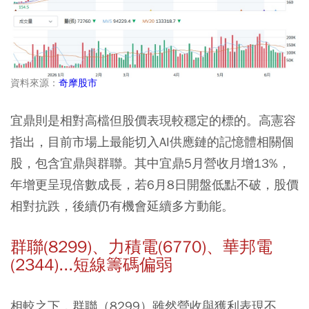
資料來源：
奇摩股市
宜鼎則是相對高檔但股價表現較穩定的標的。高憲容
指出，目前市場上最能切入AI供應鏈的記憶體相關個
股，包含宜鼎與群聯。其中宜鼎5月營收月增13%，
年增更呈現倍數成長，若6月8日開盤低點不破，股價
相對抗跌，後續仍有機會延續多方動能。
群聯(8299)、力積電(6770)、華邦電
(2344)...短線籌碼偏弱
相較之下，
群聯（8299）
雖然營收與獲利表現不