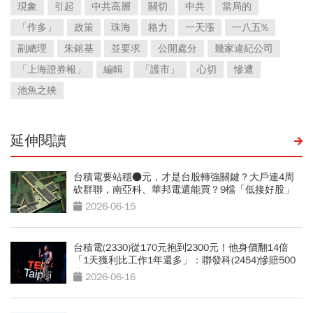
現象
引起
中共高層
關切
中共
當局的
「作多」
政策
珠海
格力
一天漲
一八五%
副總理
朱鎔基
並要求
公開處分
幾家違紀公司
「上海證券報」
編輯
「護市」
心切
慘遭
池魚之殃
延伸閱讀
台積電要站穩●元，才是台股轉強關鍵？大戶連4周
砍群聯，南亞科、華邦電還能買？9檔「低接好股」
一次看
2026-06-15
台積電(2330)從170元抱到2300元！他身價翻14倍
「1天獲利比工作1年還多」：聯發科(2454)慘賠500
萬後，我學會這件事
2026-06-16