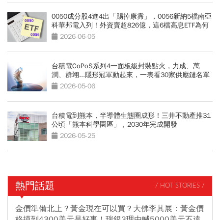
0050成分股4進4出「踢掉康霈」，0056新納5檔南亞
科華邦電入列！外資賣超826億，這6檔高息ETF為何
能收紅
2026-06-05
台積電CoPoS系列4一面板級封裝點火，力成、萬
潤、群翊...隱形冠軍動起來，一表看30家供應鏈名單
2026-05-06
台積電到熊本，半導體生態圈成形！三井不動產推31
公頃「熊本科學園區」，2030年完成開發
2026-05-25
熱門話題
/ HOT STORIES /
金價準備北上？黃金現在可以買？大佛李其展：黃金價
格摸到4300美元是好事！瑞銀3理由喊5000美元不遠