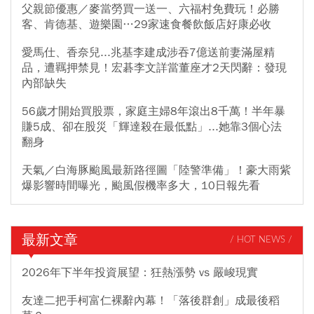
父親節優惠／麥當勞買一送一、六福村免費玩！必勝
客、肯德基、遊樂園…29家速食餐飲飯店好康必收
愛馬仕、香奈兒...兆基李建成涉吞7億送前妻滿屋精
品，遭羈押禁見！宏碁李文詳當董座才2天閃辭：發現
內部缺失
56歲才開始買股票，家庭主婦8年滾出8千萬！半年暴
賺5成、卻在股災「輝達殺在最低點」...她靠3個心法
翻身
天氣／白海豚颱風最新路徑圖「陸警準備」！豪大雨紫
爆影響時間曝光，颱風假機率多大，10日報先看
最新文章
/ HOT NEWS /
2026年下半年投資展望：狂熱漲勢 vs 嚴峻現實
友達二把手柯富仁裸辭內幕！「落後群創」成最後稻