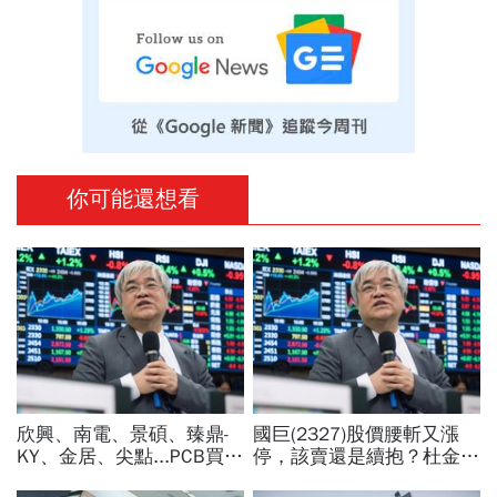
你可能還想看
欣興、南電、景碩、臻鼎-
國巨(2327)股價腰斬又漲
KY、金居、尖點...PCB買誰
停，該賣還是續抱？杜金龍
最賺？杜金龍點名「這檔」
預言重演華城狂飆走勢「解