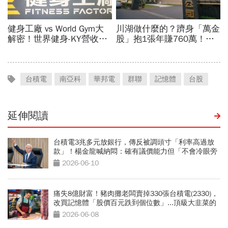
台積電
南亞科
華邦電
群聯
記憶體
台股
延伸閱讀
台積電3兆多元放銀行，傳反被調頭寸「利率高過放
款」！楊金龍喊納悶：確有議價能力但「不會冷眼旁
觀」
2026-06-10
痛失8億財富！豬肉攤老闆賣掉330張台積電(2330)，
改買記憶體「股價百元跌到個位數」...頂級大韭菜的
血淚教訓
2026-06-08