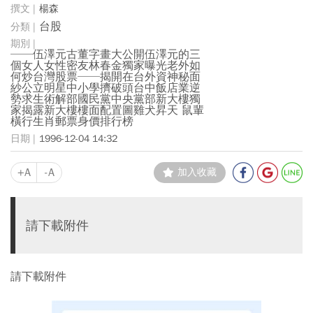
楊森
台股
──伍澤元古董字畫大公開伍澤元的三
個女人女性密友林春金獨家曝光老外如
何炒台灣股票──揭開在台外資神秘面
紗公立明星中小學擠破頭台中飯店業逆
勢求生術解部國民黨中央黨部新大樓獨
家揭露新大樓樓面配置圖雞犬昇天 鼠輩
橫行生肖郵票身價排行榜
1996-12-04 14:32
+A
-A
加入收藏
請下載附件
請下載附件