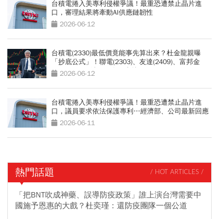
台積電捲入美專利侵權爭議！最重恐遭禁止晶片進
口，審理結果將牽動AI供應鏈韌性
2026-06-12
台積電(2330)最低價竟能事先算出來？杜金龍親曝
「抄底公式」！聯電(2303)、友達(2409)、富邦金
(2881)...下一波黑馬名單出爐
2026-06-12
台積電捲入美專利侵權爭議！最重恐遭禁止晶片進
口，議員要求依法保護專利…經濟部、公司最新回應
2026-06-11
熱門話題
/ HOT ARTICLES /
「把BNT吹成神藥、誤導防疫政策」誰上演台灣需要中
國施予恩惠的大戲？杜奕瑾：還防疫團隊一個公道