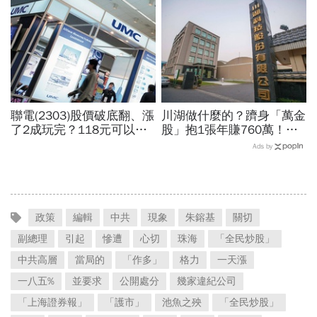
11月末升段首選，V轉反彈
套時間曝光」！群創、南亞
最快
科也點名
聯電(2303)股價破底翻、漲
川湖做什麼的？躋身「萬金
了2成玩完？118元可以
股」抱1張年賺760萬！傳
買？展望大好為何外資2天
產鐵工廠如何翻身「只有兩
Ads by
賣超5.7萬張，可能原因曝
根鐵憑什麼賣這麼貴」？
光
政策
編輯
中共
現象
朱鎔基
關切
副總理
引起
慘遭
心切
珠海
「全民炒股」
中共高層
當局的
「作多」
格力
一天漲
一八五%
並要求
公開處分
幾家違紀公司
「上海證券報」
「護市」
池魚之殃
「全民炒股」