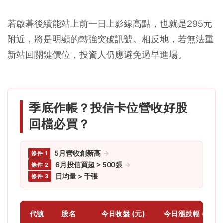
若啟碁後續能站上前一日上影線高點，也就是295元
附近，將是明顯的轉強突破訊號。相反地，若無法重
新站回關鍵價位，投資人仍應避免過早進場。
季底作帳？投信卡位營收好股
回檔必買？
5月營收創新高
→
條件 1
6月投信買超 > 500張
→
條件 2
日均量 > 千張
條件 3
代號
股名
今日收盤 (元)
今日漲跌幅 (%)