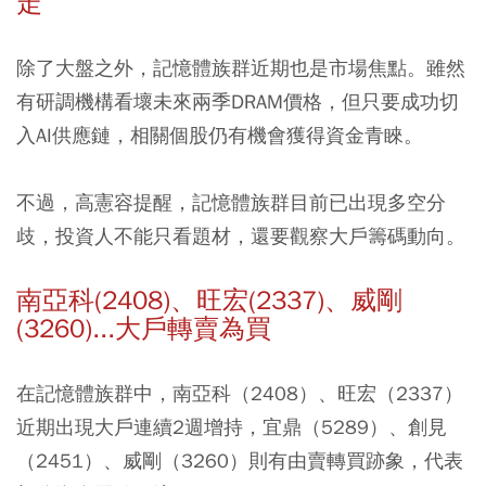
走
除了大盤之外，記憶體族群近期也是市場焦點。雖然
有研調機構看壞未來兩季DRAM價格，但只要成功切
入AI供應鏈，相關個股仍有機會獲得資金青睞。
不過，高憲容提醒，記憶體族群目前已出現多空分
歧，投資人不能只看題材，還要觀察大戶籌碼動向。
南亞科(2408)、旺宏(2337)、威剛
(3260)...大戶轉賣為買
在記憶體族群中，
南亞科（2408）
、
旺宏（2337）
近期出現大戶連續2週增持，
宜鼎（5289）
、
創見
（2451）
、
威剛（3260）
則有由賣轉買跡象，代表