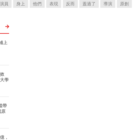
演員
身上
他們
表現
反而
蓋過了
導演
原創
補上
寫效
、大學
檔帶
成原
0億，