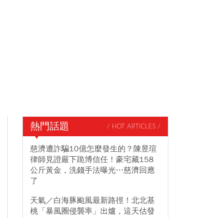
熱門話題
/ HOT ARTICLES /
慈濟遭詐騙10億怎麼發生的？陳昱瑄
律師見證嚴下跪博信任！豪宅藏158
公斤黃金，洗錢手法曝光…慈濟回應
了
天氣／白海豚颱風最新路徑！北北基
桃「暴風圈侵襲率」出爐，這天估發