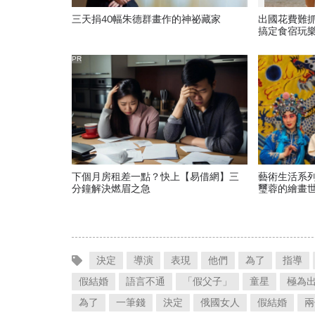
三天捐40幅朱德群畫作的神祕藏家
出國花費難
搞定食宿玩
PR
下個月房租差一點？快上【易借網】三
藝術生活系
分鐘解決燃眉之急
璽蓉的繪畫
決定
導演
表現
他們
為了
指導
假結婚
語言不通
「假父子」
童星
極為
為了
一筆錢
決定
俄國女人
假結婚
兩