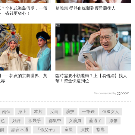
抓？全包式海島假期，一價
翁曉惠 從熱血媒體到優雅藝術人
樂，省錢更省心！
PR
列——郭貞的京劇世界、黃
臨時需要小額週轉？上【易借網】找人
世界
幫！資金快速到位
Recommended by
兩個
身上
本片
反而
演技
一筆錢
俄國女人
出色
好評
卻幾乎
都集中
女演員
蓋過了
原創
個
語言不通
「假父子」
童星
演技
指導