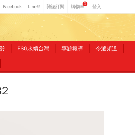
0
齡
ESG永續台灣
專題報導
今選頻道
2