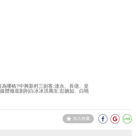
為哪樁?中興新村三劍客:達永、長億、皇
望媒體徹底剝削白冰冰洪萬生:彭婉如、白曉
加入收藏