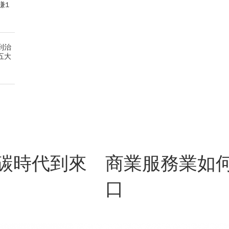
賺1
到治
五大
碳時代到來 商業服務業如
口