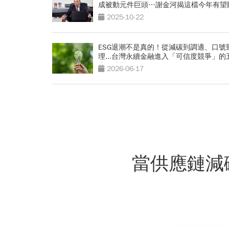
成被動元件巨頭…謝金河揭這檔今年有望
股本
2025-10-22
ESG退潮不是真的！從減碳到調適、口號
理...台灣永續金融進入「可信度競爭」的
生存法則
2026-06-17
當供應鏈減