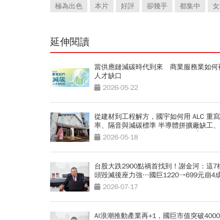
極為出色
本片
好評
卻幾乎
都集中
女
延伸閱讀
當供應鏈減碳時代到來 商業服務業如何
人才缺口
2026-05-22
從建材到工程解方，國宇如何用 ALC 重
率、隔音與減碳標準 半導體拼擴廠缺工
宿舍降噪，為何都開始改用 ALC 系統？
2026-05-18
台股大跌2900點禍首找到！謝金河：這7
頭毀滅後座力強…國巨1220→699元崩4
因也曝光
2026-07-17
AI浪潮推動產業再+1，國巨市值突破400