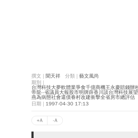
聞天祥
藝文風尚
台灣科技大夢軟體業爭食千億商機王永慶賠錢辦校
帝龍--省議員大報股市明牌薛香川談台灣科技展
燕為病態社會還債眷村改建衝擊全省房市總評估
1997-04-30 17:13
+A
-A