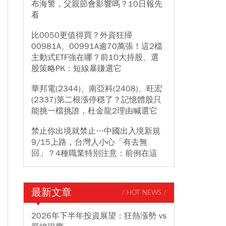
布海警，父親節會影響嗎？10日報先
看
比0050更值得買？外資狂掃
00981A、00991A逾70萬張！這2檔
主動式ETF強在哪？前10大持股、選
股策略PK：短線暴賺選它
華邦電(2344)、南亞科(2408)、旺宏
(2337)第二根漲停穩了？記憶體股只
能挑一檔挑誰，杜金龍2理由喊選它
禁止你出境就禁止…中國出入境新規
9/15上路，台灣人小心「有去無
回」？4種職業特別注意：前例在這
最新文章
/ HOT NEWS /
2026年下半年投資展望：狂熱漲勢 vs