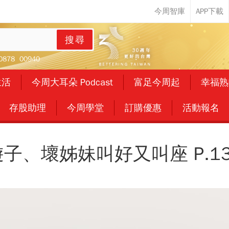
搜尋
0878
00940
生活
今周大耳朵 Podcast
富足今周起
幸福熟
存股助理
今周學堂
訂購優惠
活動報名
遊子、壞姊妹叫好又叫座 P.13