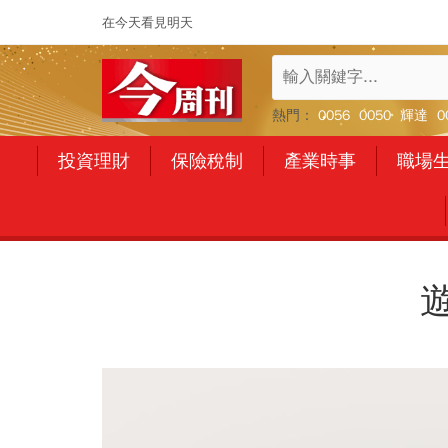
在今天看見明天
熱門：
0056
0050
輝達
0
投資理財
保險稅制
產業時事
職場