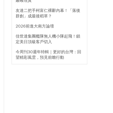
嚴峻現實
友達二把手柯富仁裸辭內幕！「落後
群創」成最後稻草？
2026前進大南方論壇
佳世達集團艦隊無人機小隊起飛！鎖
定美日頂級客戶切入
今周刊30週年特輯｜更好的台灣：回
望精彩風雲，預見前瞻行動