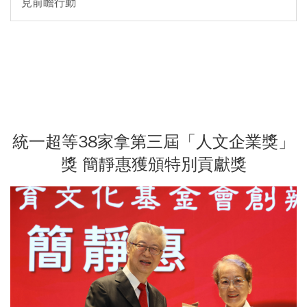
見前瞻行動
統一超等38家拿第三屆「人文企業獎」
獎 簡靜惠獲頒特別貢獻獎