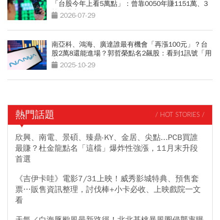
「台股今年上看5萬點」：曾靠0050年賺1151萬、3
策略曝光
2026-07-29
南亞科、鴻海、廣達誰最有機會「再漲100元」？台
股2萬8還能進場？郭哲榮點名2飆股：看到1訊號「用
力買」
2025-10-29
熱門話題
/ HOT STORIES /
欣興、南電、景碩、臻鼎-KY、金居、尖點...PCB買誰
最賺？杜金龍點名「這檔」爆炸性強漲，11月末升段
首選
《吉伊卡哇》電影7/31上映！威秀影城特典、預售套
票…販售資訊整理，討伐棒+小卡必收、上映戲院一文
看