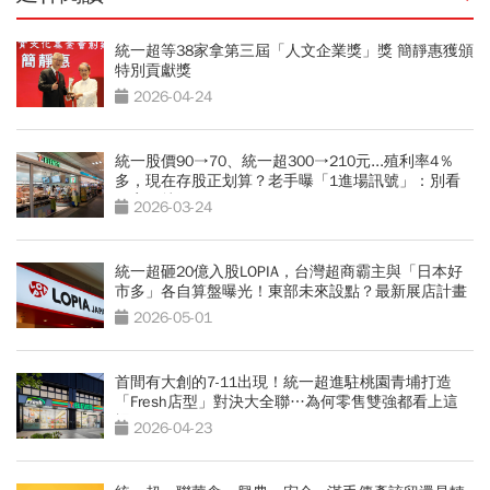
統一超等38家拿第三屆「人文企業獎」獎 簡靜惠獲頒
特別貢獻獎
2026-04-24
統一股價90→70、統一超300→210元...殖利率4％
多，現在存股正划算？老手曝「1進場訊號」：別看
便宜價就衝
2026-03-24
統一超砸20億入股LOPIA，台灣超商霸主與「日本好
市多」各自算盤曝光！東部未來設點？最新展店計畫
2026-05-01
首間有大創的7-11出現！統一超進駐桃園青埔打造
「Fresh店型」對決大全聯…為何零售雙強都看上這
裡？
2026-04-23