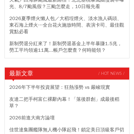
天氣／白海豚颱風最新路徑！北北基桃暴風圈侵襲率曝
光、8/7颱風假？三颱怎麼走，10日報先看
2026夏季煙火懶人包／大稻埕煙火、淡水漁人碼頭、
東石海上煙火…全台花火施放時間、表演卡司、最佳觀
賞點必看
新制勞退分紅來了！新制勞退基金上半年暴賺1.5兆，
勞工平均領逾11萬...帳戶怎麼查？何時能領？
最新文章
/ HOT NEWS /
2026年下半年投資展望：狂熱漲勢 vs 嚴峻現實
友達二把手柯富仁裸辭內幕！「落後群創」成最後稻
草？
2026前進大南方論壇
佳世達集團艦隊無人機小隊起飛！鎖定美日頂級客戶切