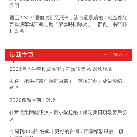
聲明
國巨(2327)股價腰斬又漲停，該賣還是續抱？杜金龍預
言重演華城狂飆走勢「解套時間曝光」！群創、南亞科
也點名
最新文章
/ HOT NEWS /
2026年下半年投資展望：狂熱漲勢 vs 嚴峻現實
友達二把手柯富仁裸辭內幕！「落後群創」成最後稻
草？
2026前進大南方論壇
佳世達集團艦隊無人機小隊起飛！鎖定美日頂級客戶切
入
今周刊30週年特輯｜更好的台灣：回望精彩風雲，預