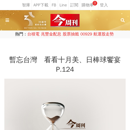
0
熱門：
台積電
兆豐金配息
股票抽籤
00929
航運股走勢
暫忘台灣 看看十月美、日棒球饗宴
P.124