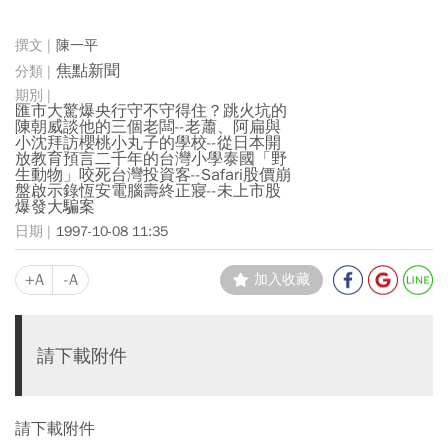
陳一平
焦點新聞
匯市大驚爆央行守不守得住？跳火坑的
陳朝威談他的三個老闆--老蕭、阿扁與
小沈拜訪櫻桃小丸子的學校--從日本開
放教育預言二千年的台灣小學泰國「野
生動物」咬死台灣投資客--Safari股價崩
盤啟示錄恆安電腦壽終正寢--未上市股
爆發大騙案
1997-10-08 11:35
+A
-A
加入收藏
請下載附件
請下載附件