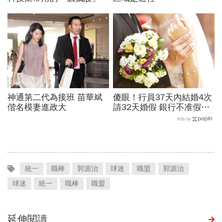
到底是什麼？
神通第二代為接班 苗華斌
傻眼！行員37天內結婚4次
偕名模妻進政大
請32天婚假 銀行不准假遭
罰
Ads by
統一
職棒
郭源治
球迷
職盟
郭源治
球迷
統一
職棒
職盟
延伸閱讀