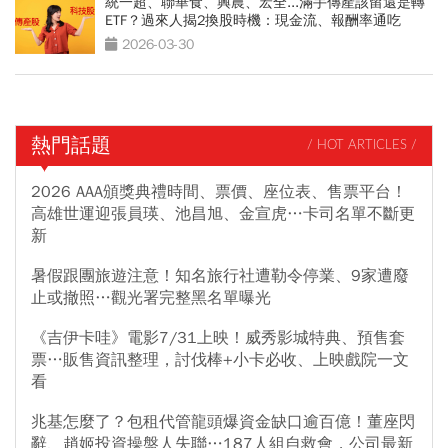
統一超、聯華食、興農、宏全...滿手傳產該留還是轉
ETF？過來人揭2換股時機：現金流、報酬率通吃
2026-03-30
熱門話題
/ HOT ARTICLES /
2026 AAA頒獎典禮時間、票價、座位表、售票平台！
高雄世運迎張員瑛、池昌旭、金宣虎…卡司名單不斷更
新
暑假跟團旅遊注意！知名旅行社遭勒令停業、9家遭廢
止或撤照…觀光署完整黑名單曝光
《吉伊卡哇》電影7/31上映！威秀影城特典、預售套
票…販售資訊整理，討伐棒+小卡必收、上映戲院一文
看
兆基怎麼了？包租代管龍頭爆資金缺口逾百億！董座閃
辭、趙姬投資操盤人失聯…187人組自救會，公司最新