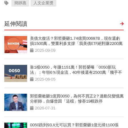
簡靜惠
人文企業獎
延伸閱讀
美債大復活？郭哲榮砸1.74億買00687B，現在還虧
損1500萬，雙重利多支撐「我美債ETF絕對賺2200萬
出場」
2025-09-09
靠1檔0050，年賺1151萬！郭哲榮曝「0050新玩
法」：年領6％現金流，40年後還有2500萬「幾乎不
可能賣光」
2025-08-05
郭哲榮敢砸1億買0050，為何不買正2？過動兒變億萬
分析師，自爆曾因「這檔」慘吞19根跌停
2026-07-31
0050跌到93.X元可以買？郭哲榮砸1億元掃1100張