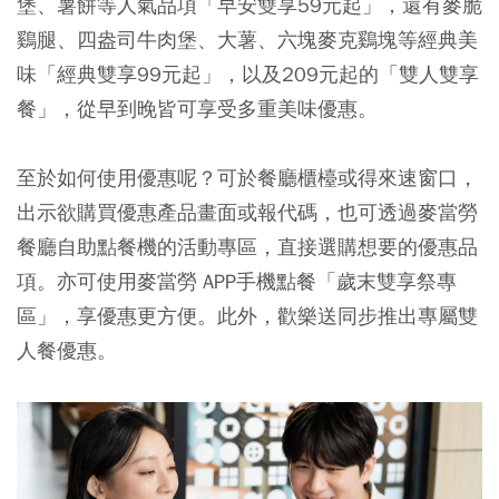
堡、薯餅等人氣品項「早安雙享59元起」，還有麥脆
鷄腿、四盎司牛肉堡、大薯、六塊麥克鷄塊等經典美
味「經典雙享99元起」，以及209元起的「雙人雙享
餐」，從早到晚皆可享受多重美味優惠。
至於如何使用優惠呢？可於餐廳櫃檯或得來速窗口，
出示欲購買優惠產品畫面或報代碼，也可透過麥當勞
餐廳自助點餐機的活動專區，直接選購想要的優惠品
項。亦可使用麥當勞 APP手機點餐「歲末雙享祭專
區」，享優惠更方便。此外，歡樂送同步推出專屬雙
人餐優惠。