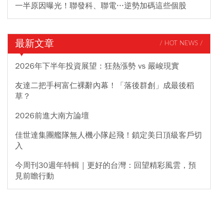
一半原因曝光！聯發科、聯電…逆勢加碼這些個股
最新文章
/ HOT NEWS /
2026年下半年投資展望：狂熱漲勢 vs 嚴峻現實
友達二把手柯富仁裸辭內幕！「落後群創」成最後稻
草？
2026前進大南方論壇
佳世達集團艦隊無人機小隊起飛！鎖定美日頂級客戶切
入
今周刊30週年特輯｜更好的台灣：回望精彩風雲，預
見前瞻行動