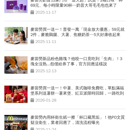
麥當勞奶昔12家門市「這天起」試賣！2種口味一杯
69元、每小時限量90杯⋯奶昔大哥毛毛包也來了
2025-11-17
麥當勞買一送一！普發一萬「現金放大優惠」59元就
2件，麥脆鷄腿、大薯、焦糖奶茶…5大好康收起來
2025-11-11
麥當勞新品粉色雞塊？他咬一口竟吃到「生肉」！3
塊全沒熟...怨僅給券了事，官方回應這樣說
2025-12-13
麥當勞買一送一！中薯、美式咖啡免費吃，單點滿福
堡系列送薯餅…薯來堡、紅豆派限時回歸，一路吃到
年後
2026-01-28
麥當勞內用杯衛生紙一擦「杯口藏黑垢」！他PO文質
疑沒衛生，業者回應了，清洗流程曝光
2025-11-24