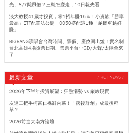
光、8/7颱風假？三颱怎麼走，10日報先看
淡大教授41歲才投資，靠1招年賺15％！小資族「勝率
最高」ETF配置法公開：0050搭配這1種「越簡單越好
賺」
BIGBANG演唱會台灣時間、票價、座位圖出爐！實名制
台北高雄4場搶票日期、售票平台…GD/大聲/太陽全來
了
最新文章
/ HOT NEWS /
2026年下半年投資展望：狂熱漲勢 vs 嚴峻現實
友達二把手柯富仁裸辭內幕！「落後群創」成最後稻
草？
2026前進大南方論壇