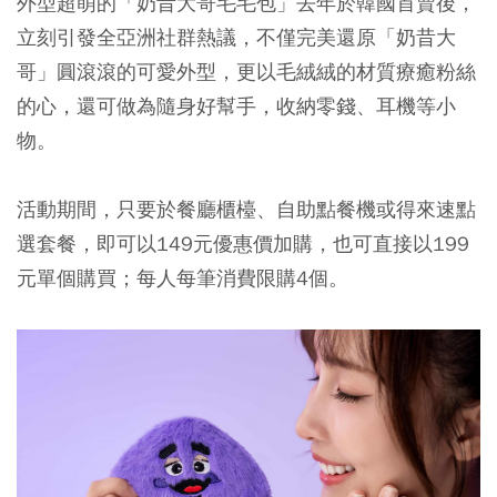
外型超萌的
「奶昔大哥毛毛包」
去年於韓國首賣後，
立刻引發全亞洲社群熱議，不僅完美還原「奶昔大
哥」圓滾滾的可愛外型，更以毛絨絨的材質療癒粉絲
的心，還可做為隨身好幫手，收納零錢、耳機等小
物。
活動期間，只要於餐廳櫃檯、自助點餐機或得來速點
選套餐，即可以149元優惠價加購，也可直接以199
元單個購買；每人每筆消費限購4個。