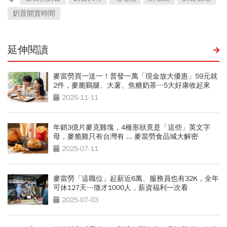
奶昔開賣時間
延伸閱讀
麥當勞買一送一！普發一萬「現金放大優惠」59元就
2件，麥脆鷄腿、大薯、焦糖奶茶…5大好康收起來
2025-11-11
年銷3億片麥克雞塊，4種形狀竟是「這些」英文字
母，麥脆雞只有台灣有 ... 麥當勞食品城大解密
2025-07-11
麥當勞「這職位」起薪近6萬、服務員也有32K，全年
可休127天…徵才1000人，薪資福利一次看
2025-07-03