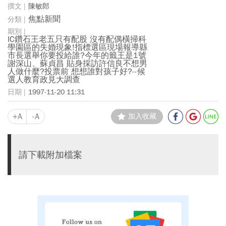
陳敏郎
焦點新聞
IC鑽石王老五只有配股 沒有配偶橫掃科
學園區的失婚現象!指標選區現場報導縣
市長選舉你要投給誰?今年的籤王是1號
謝深山、蘇貞昌 貼身採訪許信良不想男
人做什麼?投票前 想想誰對孩子好?--候
選人教育政見大調查
1997-11-20 11:31
+A
-A
加入收藏
請下載附加檔案