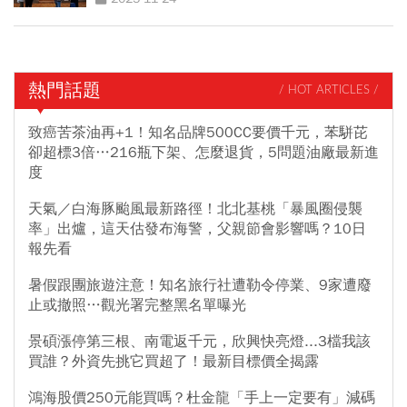
熱門話題
/ HOT ARTICLES /
致癌苦茶油再+1！知名品牌500CC要價千元，苯駢芘
卻超標3倍…216瓶下架、怎麼退貨，5問題油廠最新進
度
天氣／白海豚颱風最新路徑！北北基桃「暴風圈侵襲
率」出爐，這天估發布海警，父親節會影響嗎？10日
報先看
暑假跟團旅遊注意！知名旅行社遭勒令停業、9家遭廢
止或撤照…觀光署完整黑名單曝光
景碩漲停第三根、南電返千元，欣興快亮燈...3檔我該
買誰？外資先挑它買超了！最新目標價全揭露
鴻海股價250元能買嗎？杜金龍「手上一定要有」減碼