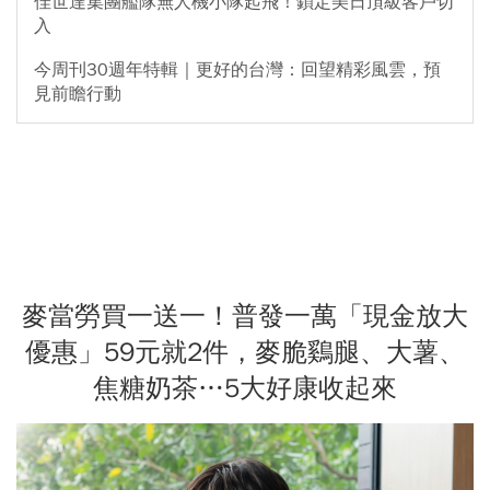
佳世達集團艦隊無人機小隊起飛！鎖定美日頂級客戶切
入
今周刊30週年特輯｜更好的台灣：回望精彩風雲，預
見前瞻行動
麥當勞買一送一！普發一萬「現金放大
優惠」59元就2件，麥脆鷄腿、大薯、
焦糖奶茶…5大好康收起來