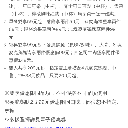
冰）、可口可樂（中杯）、零卡可口可樂（中杯）、雪碧
（中杯）、檸檬風味紅茶（中杯）均享買一送一優惠。
早餐雙享59元起：薯餅享兩件59元；豬肉滿福堡享兩件
69元；現烤焙果享兩件89元；6塊麥克鷄塊享兩件99
元。
經典雙享99元起：麥脆鷄腿（原味/辣味）、大薯、6 塊
麥克鷄塊皆享兩件優惠價99元；四盎司牛肉堡享兩件優
惠價149元。
雙人共享209元起：指定雙主餐搭配4塊麥克鷄塊、中
薯，2杯38元飲品，只要209元起。
※雙享優惠限同品項，不可混搭不同品項使用
※麥脆鷄腿2塊99元優惠限同口味，部位恕不指定、
更換。
※多樣選擇詳見電子優惠券：