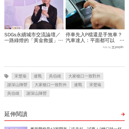
SDGs永續城市交流論壇／
停車先入P檔還是手煞車？
一路綠燈的「黃金救援」實
汽車達人：平面都可以 斜
踐！張善政揭桃園智慧治
坡才有分！
Ads by
理：讓民眾真正有感
宋楚瑜
連戰
吳伯雄
大家槍口一致對外
謝深山陣營
大家槍口一致對外
連戰
宋楚瑜
吳伯雄
謝深山陣營
延伸閱讀