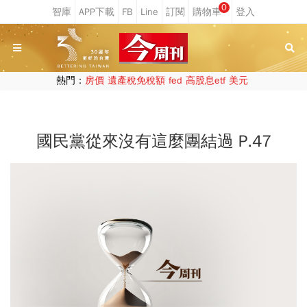
0
熱門：
房價
遺產稅免稅額
fed
高股息etf
美元
國民黨從來沒有這麼團結過 P.47