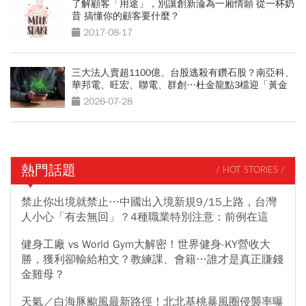
了解顧客「用途」，別讓創新淪為一廂情願 從一杯奶
昔 搞懂你的顧客要什麼？
2017-08-17
三大法人賣超1100億、台股逃殺有鑽石股？南亞科、
華邦電、旺宏、聯電、群創…杜金龍點3檔迎「黃金
坑」買點
2026-07-28
熱門話題
/ HOT STORIES /
禁止你出境就禁止…中國出入境新規9/15上路，台灣
人小心「有去無回」？4種職業特別注意：前例在這
健身工廠 vs World Gym大解密！世界健身-KY營收大
勝，獲利卻輸給柏文？教練課、會籍…誰才是真正賺錢
金雞母？
天氣／白海豚颱風最新路徑！北北基桃暴風圈侵襲率曝