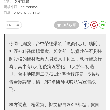
政治社會
shutterstock
2026-07-22 17:40
+A
-A
加入收藏
今周刊編按：台中榮總爆發「廠商代刀」醜聞，
神經外科醫師楊孟寅、鄭文郁，涉嫌放任不具醫
師資格的醫材廠商人員進入手術室，執行醫療行
為，其中有5人術後病況惡化，1人於年初過
世。台中地院週二(7/21)開準備程序庭，5名被
告全數認罪，楊、鄭2名醫師均盼法官宣告緩
刑。
檢方調查，楊孟寅、鄭文郁自2023年起，貪圖