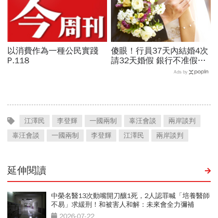
以消費作為一種公民實踐
傻眼！行員37天內結婚4次
P.118
請32天婚假 銀行不准假遭
罰
Ads by
江澤民
李登輝
一國兩制
辜汪會談
兩岸談判
辜汪會談
一國兩制
李登輝
江澤民
兩岸談判
延伸閱讀
中榮名醫13次動嘴開刀釀1死，2人認罪喊「培養醫師
不易」求緩刑！和被害人和解：未來會全力彌補
2026-07-22