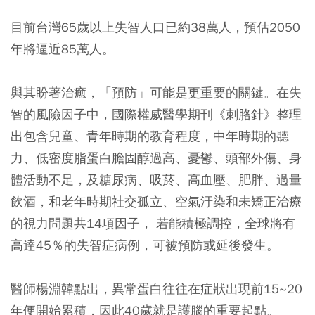
目前台灣65歲以上失智人口已約38萬人，預估2050
年將逼近85萬人。
與其盼著治癒，「預防」可能是更重要的關鍵。在失
智的風險因子中，國際權威醫學期刊《刺胳針》整理
出包含兒童、青年時期的教育程度，中年時期的聽
力、低密度脂蛋白膽固醇過高、憂鬱、頭部外傷、身
體活動不足，及糖尿病、吸菸、高血壓、肥胖、過量
飲酒，和老年時期社交孤立、空氣汙染和未矯正治療
的視力問題共14項因子， 若能積極調控，全球將有
高達45％的失智症病例，可被預防或延後發生。
醫師楊淵韓點出，異常蛋白往往在症狀出現前15~20
年便開始累積，因此40歲就是護腦的重要起點。