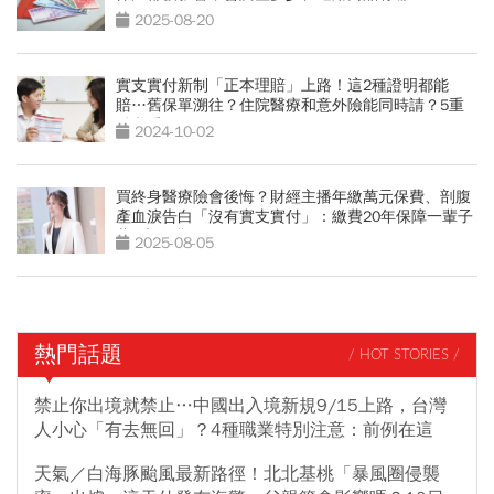
2025-08-20
實支實付新制「正本理賠」上路！這2種證明都能
賠…舊保單溯往？住院醫療和意外險能同時請？5重
點必看
2024-10-02
買終身醫療險會後悔？財經主播年繳萬元保費、剖腹
產血淚告白「沒有實支實付」：繳費20年保障一輩子
藏5大陷阱
2025-08-05
熱門話題
/ HOT STORIES /
禁止你出境就禁止…中國出入境新規9/15上路，台灣
人小心「有去無回」？4種職業特別注意：前例在這
天氣／白海豚颱風最新路徑！北北基桃「暴風圈侵襲