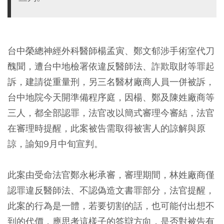
台中榮總神經外科醫師楊孟寅、鄭文郁涉手術室代刀
醜聞，遭台中地檢署依違反醫師法、詐欺取財等罪起
訴，建請從重量刑，另三名醫材廠商人員一併被訴，
台中地院今天開準備程序庭，因楊、鄭及陳姓廠商等
三人，都全部認罪，法官改以簡式審理今審結，法官
在審理時提醒，此案被告需取得被害人的諒解與原
諒，諭知9月中旬宣判。
此案由受命法官鄭永彬承審，審理期間，林姓廠商僅
認罪違反醫師法、不認偽造文書罪部分，法官提醒，
此案的行為是一體，若要切割的話，也可能付出想不
到的代價，應思考這樣子的答辯方向，是否對被告有