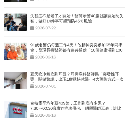
失智症不是老了才開始！醫師示警40歲就該開始防失
智，做好14件事可望預防45％風險
2026-07-22
91歲名醫仍每週工作4天！他精神奕奕參加65年同學
會，發現長壽醫師都有這共通點「10個健康活到100
歲秘訣」
2026-06-16
夏天吹冷氣吹到耳聾？耳鼻喉科醫師揭「突發性耳
聾」關鍵警訊，出現1症狀快就醫…4大預防方式一次
看
2026-07-01
台積電平均年薪409萬，工作到底有多累？
7:30→00:30真實作息表曝光！網曬醫師班表：誰比
較操？
2026-06-16