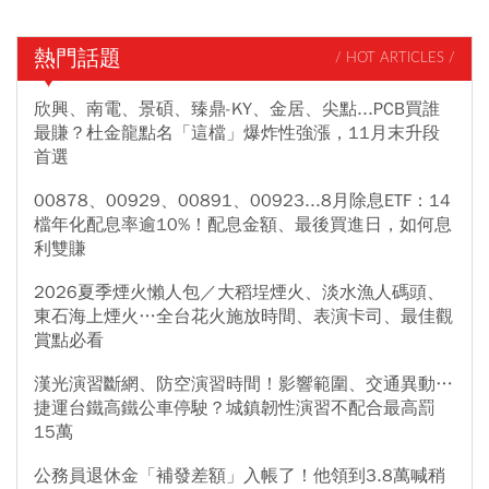
熱門話題
/ HOT ARTICLES /
欣興、南電、景碩、臻鼎-KY、金居、尖點...PCB買誰
最賺？杜金龍點名「這檔」爆炸性強漲，11月末升段
首選
00878、00929、00891、00923...8月除息ETF：14
檔年化配息率逾10%！配息金額、最後買進日，如何息
利雙賺
2026夏季煙火懶人包／大稻埕煙火、淡水漁人碼頭、
東石海上煙火…全台花火施放時間、表演卡司、最佳觀
賞點必看
漢光演習斷網、防空演習時間！影響範圍、交通異動…
捷運台鐵高鐵公車停駛？城鎮韌性演習不配合最高罰
15萬
公務員退休金「補發差額」入帳了！他領到3.8萬喊稍