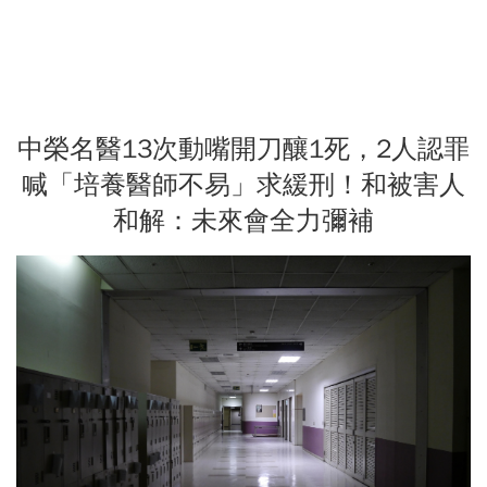
中榮名醫13次動嘴開刀釀1死，2人認罪
喊「培養醫師不易」求緩刑！和被害人
和解：未來會全力彌補