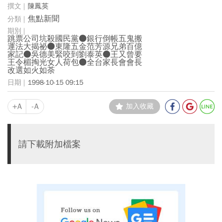
陳鳳英
焦點新聞
跳票公司坑殺國民黨●銀行倒帳五鬼搬
運法大揭祕●東隆五金范芳源兄弟百億
家記●吳德美緊咬到劉泰英●王又曾要
王令楣掏光女人荷包●全台家長會會長
改選如火如荼
1998-10-15 09:15
+A
-A
加入收藏
請下載附加檔案