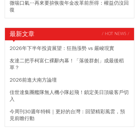
微喘口氣…再來要拚恢復年金改革前所得：權益仍沒回
復
最新文章
/ HOT NEWS /
2026年下半年投資展望：狂熱漲勢 vs 嚴峻現實
友達二把手柯富仁裸辭內幕！「落後群創」成最後稻
草？
2026前進大南方論壇
佳世達集團艦隊無人機小隊起飛！鎖定美日頂級客戶切
入
今周刊30週年特輯｜更好的台灣：回望精彩風雲，預
見前瞻行動