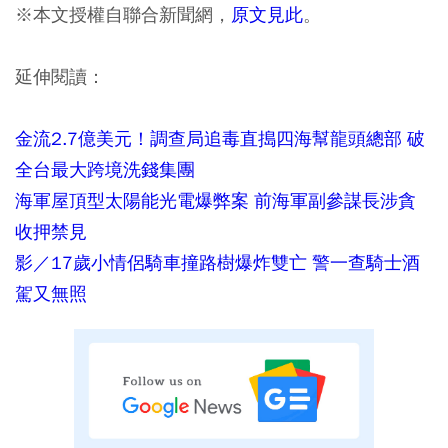
※本文授權自聯合新聞網，
原文見此
。
延伸閱讀：
金流2.7億美元！調查局追毒直搗四海幫龍頭總部 破
全台最大跨境洗錢集團
海軍屋頂型太陽能光電爆弊案 前海軍副參謀長涉貪
收押禁見
影／17歲小情侶騎車撞路樹爆炸雙亡 警一查騎士酒
駕又無照