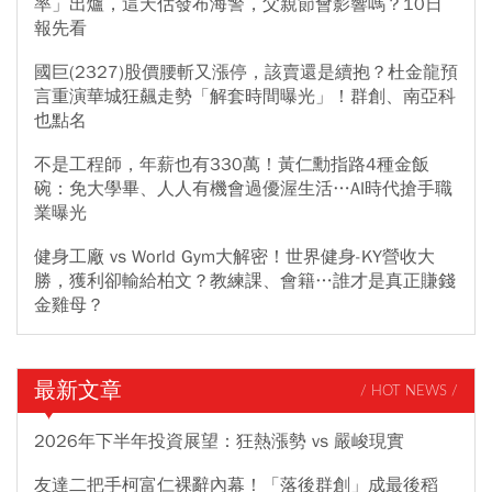
率」出爐，這天估發布海警，父親節會影響嗎？10日
報先看
國巨(2327)股價腰斬又漲停，該賣還是續抱？杜金龍預
言重演華城狂飆走勢「解套時間曝光」！群創、南亞科
也點名
不是工程師，年薪也有330萬！黃仁勳指路4種金飯
碗：免大學畢、人人有機會過優渥生活…AI時代搶手職
業曝光
健身工廠 vs World Gym大解密！世界健身-KY營收大
勝，獲利卻輸給柏文？教練課、會籍…誰才是真正賺錢
金雞母？
最新文章
/ HOT NEWS /
2026年下半年投資展望：狂熱漲勢 vs 嚴峻現實
友達二把手柯富仁裸辭內幕！「落後群創」成最後稻