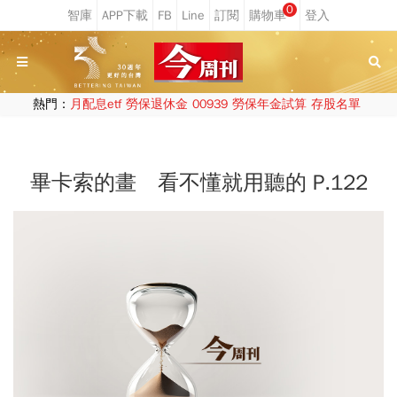
0
熱門：
月配息etf
勞保退休金
00939
勞保年金試算
存股名單
畢卡索的畫 看不懂就用聽的 P.122