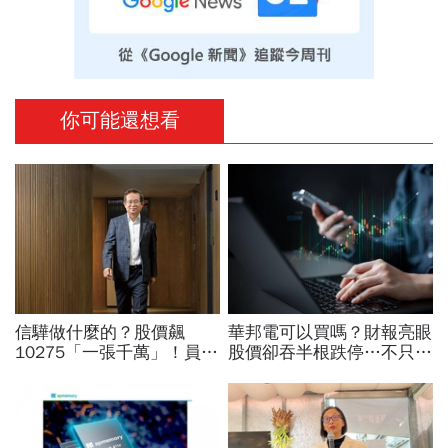
你可能還想看
信驊做什麼的？股價飆
華邦電可以買嗎？財報亮眼
10275「一張千萬」！員工
股價卻吞半根跌停…不只外
年薪平均540萬…中年失業
資終結連3買改賣超1.8萬
工程師如何孵出「萬金股」
張利空，要抱要殺全看2重
點