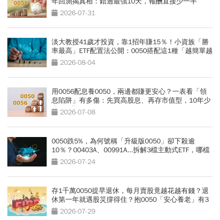
年回測揭真相：錯過最強10天，報酬直接少一半
2026-07-31
淡大教授41歲才投資，靠1招年賺15％！小資族「勝
率最高」ETF配置法公開：0050搭配這1種「越簡單越
好賺」
2026-08-04
用0056配息養0050，兩邊都賺更安心？一表看「領
息陷阱」有多傷：先買高股息、再存市值型，10年少
賺330萬
2026-07-08
0050跌5%，為何號稱「升級版0050」卻下殺逾
10％？00403A、00991A...拆解3檔主動式ETF，哪檔
最抗跌？
2026-07-24
存1千萬0050提早退休，每月賣股竟越花越有錢？退
休第一年就遇股災撐得住？抱0050「安心養老」有3
條件
2026-07-29