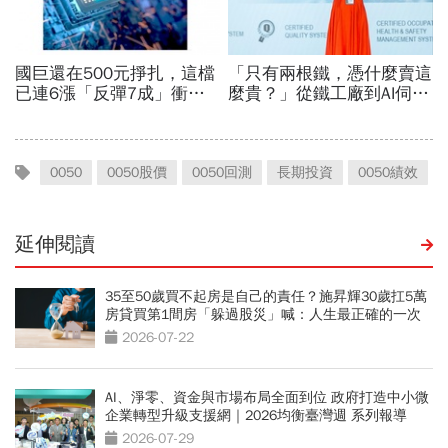
0050
0050股價
0050回測
長期投資
0050績效
延伸閱讀
35至50歲買不起房是自己的責任？施昇輝30歲扛5萬
房貸買第1間房「躲過股災」喊：人生最正確的一次
決定
2026-07-22
AI、淨零、資金與市場布局全面到位 政府打造中小微
企業轉型升級支援網｜2026均衡臺灣週 系列報導
2026-07-29