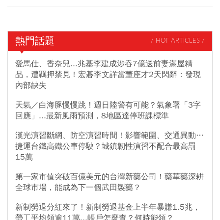
熱門話題
/ HOT ARTICLES /
愛馬仕、香奈兒...兆基李建成涉吞7億送前妻滿屋精
品，遭羈押禁見！宏碁李文詳當董座才2天閃辭：發現
內部缺失
天氣／白海豚慢慢跳！週日陸警有可能？氣象署「3字
回應」...最新風雨預測，8地區達停班課標準
漢光演習斷網、防空演習時間！影響範圍、交通異動…
捷運台鐵高鐵公車停駛？城鎮韌性演習不配合最高罰
15萬
第一家市值突破百億美元的台灣新藥公司！藥華藥深耕
全球市場，能成為下一個武田製藥？
新制勞退分紅來了！新制勞退基金上半年暴賺1.5兆，
勞工平均領逾11萬...帳戶怎麼查？何時能領？