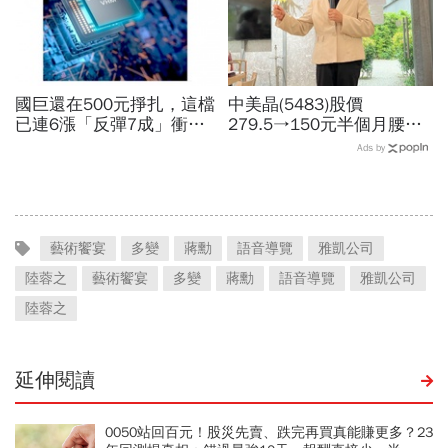
國巨還在500元掙扎，這檔
中美晶(5483)股價
已連6漲「反彈7成」衝千
279.5→150元半個月腰
金股，法人喊到1430元，
斬，徐秀蘭端出Q2好成
Ads by
還有5成空間
績、罕見抱屈自家股票：真
的被低估了
藝術饗宴
多變
蔣勳
語音導覽
雅凱公司
陸蓉之
藝術饗宴
多變
蔣勳
語音導覽
雅凱公司
陸蓉之
延伸閱讀
0050站回百元！股災先賣、跌完再買真能賺更多？23