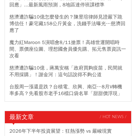
回應」...最新風雨預測，8地區達停班課標準
慈濟遭詐騙10億怎麼發生的？陳昱瑄律師見證嚴下跪
博信任！豪宅藏158公斤黃金，洗錢手法曝光…慈濟回
應了
魔力紅Maroon 5演唱會8/11搶票！高雄世運開唱時
間、票價座位圖、理想國會員優先購、拓元售票資訊一
次看
慈濟遭詐騙10億，蔣萬安稱「政府買夠疫苗，民間就
不用採購」！謝金河：這句話說得不夠公道
台股周一漲還是跌？台積電、欣興、南亞…8月V轉機
率多高？先看股市老手16檔口袋名單「甜甜價浮現」
最新文章
/ HOT NEWS /
2026年下半年投資展望：狂熱漲勢 vs 嚴峻現實