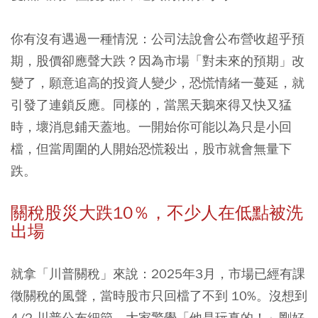
你有沒有遇過一種情況：公司法說會公布營收超乎預
期，股價卻應聲大跌？因為市場「對未來的預期」改
變了，願意追高的投資人變少，恐慌情緒一蔓延，就
引發了連鎖反應。同樣的，當黑天鵝來得又快又猛
時，壞消息鋪天蓋地。一開始你可能以為只是小回
檔，但當周圍的人開始恐慌殺出，股市就會無量下
跌。
關稅股災大跌10％，不少人在低點被洗
出場
就拿「川普關稅」來說：2025年3月，市場已經有課
徵關稅的風聲，當時股市只回檔了不到 10%。沒想到
4/2 川普公布細節，大家驚覺「他是玩真的！」剛好