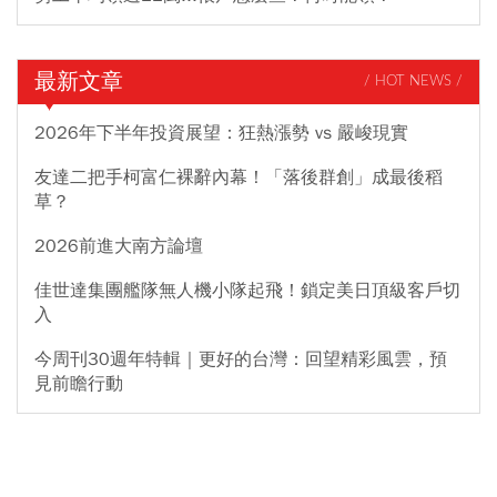
最新文章
/ HOT NEWS /
2026年下半年投資展望：狂熱漲勢 vs 嚴峻現實
友達二把手柯富仁裸辭內幕！「落後群創」成最後稻
草？
2026前進大南方論壇
佳世達集團艦隊無人機小隊起飛！鎖定美日頂級客戶切
入
今周刊30週年特輯｜更好的台灣：回望精彩風雲，預
見前瞻行動