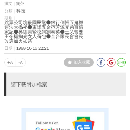
劉萍
科技
跳票公司坑殺國民黨●銀行倒帳五鬼搬
運法大揭祕●東隆五金范芳源兄弟百億
家記●吳德美緊咬到劉泰英●王又曾要
王令楣掏光女人荷包●全台家長會會長
改選如火如荼
1998-10-15 22:21
+A
-A
加入收藏
請下載附加檔案