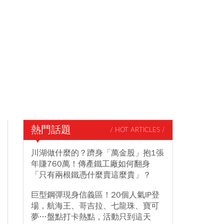
熱門話題
/ HOT ARTICLES /
川湖做什麼的？躋身「萬金股」抱1張
年賺760萬！傳產鐵工廠如何翻身
「只有兩根鐵憑什麼賣這麼貴」？
巨型鋼彈現身信義區！20個人氣IP登
場，航海王、哥吉拉、七龍珠、寶可
夢…盤點打卡熱點，活動只到這天