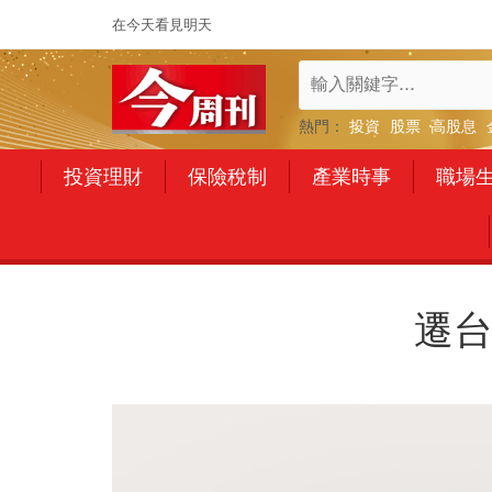
在今天看見明天
熱門：
投資
股票
高股息
投資理財
保險稅制
產業時事
職場
遷台