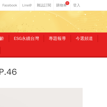
0
齡
ESG永續台灣
專題報導
今選頻道
.46