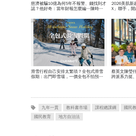
慈濟被騙10億為何5年不報警、錢找到才
2026美肌
認？他好奇：當年財報怎麼編…陳時中
X」聯手，
背「擋疫苗」黑鍋只求1件事
PR
滑雪行程自己安排太繁瑣？全包式滑雪
蔡英文陳瑩
假期：出門即雪場，一價全包不怕預算
跨派系力挺、
爆表！
背後藏政壇
九年一貫
教科書市場
課程總課綱
國民
國民教育
地方自治法