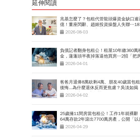
延伸閱讀
兆基怎麼了？包租代管龍頭爆資金缺口逾
億！董座閃辭、趙姬投資操盤人失聯…18
組自救會，公司最新聲明
2026-08-03
負債記者翻身包租公！租屋10年繳360萬
金，蓮蓬頭半夜掉落逼他買房…2招「把
賺回來」10年財富自由
2026-04-01
爸爸月退俸8萬砍剩4萬、朋友40歲當包
後悔...為什麼退休反而更焦慮？吳淡如揭
性財務自由」5大危機
2026-04-02
25歲擁11間房當包租公！工作1年就裸辭
64萬存款2年滾出7700萬房產，公開「以
房」致富筆記
2026-04-29