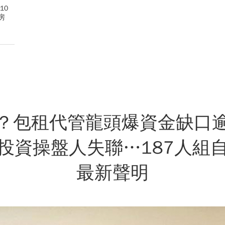
10
房
？包租代管龍頭爆資金缺口
投資操盤人失聯…187人組
最新聲明