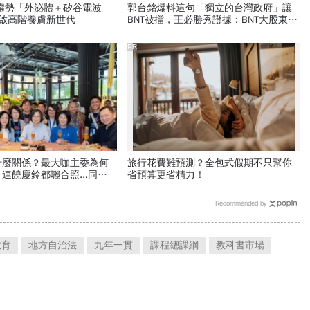
新趨勢「外泌體＋矽谷電波
郭台銘爆料這句「獨立的台灣政府」讓
開啟高階養膚新世代
BNT被擋，王必勝秀證據：BNT大股東給
郭董的信不是這樣寫
PR
什麼關係？最大咖主委為何
旅行花費難預測？全包式假期不只幫你
連饒慶鈴都曬合照...同場
省預算更省精力！
合作內幕？
Recommended by
教育
地方自治法
九年一貫
課程總課綱
教科書市場