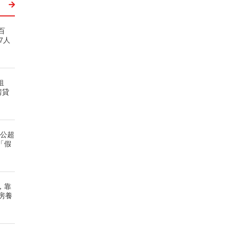
百
7人
租
房貸
租公超
「假
，靠
房養