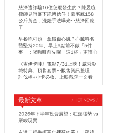
慈濟遭詐騙10億怎麼發生的？陳昱瑄
律師見證嚴下跪博信任！豪宅藏158
公斤黃金，洗錢手法曝光…慈濟回應
了
早餐吃可頌、拿鐵傷心臟？心臟科名
醫堅持20年、早上9點前不做「5件
事」：喝咖啡前先喝「這1杯」更護心
《吉伊卡哇》電影7/31上映！威秀影
城特典、預售套票…販售資訊整理，
討伐棒+小卡必收、上映戲院一文看
最新文章
/ HOT NEWS /
2026年下半年投資展望：狂熱漲勢 vs
嚴峻現實
友達二把手柯富仁裸辭內幕！「落後