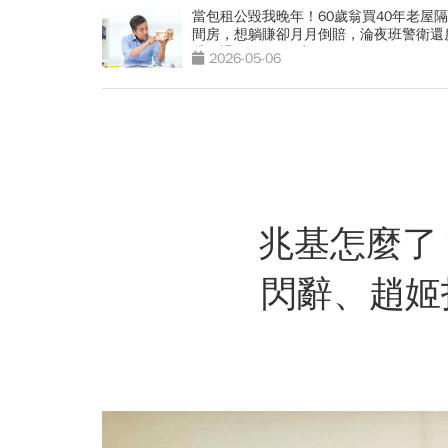
當包租公毀我晚年！60歲翁買40年老屋隔
間房，想躺賺卻月月倒賠，淪夜班警衛還
貸…退休收租3死穴
2026-05-06
兆基怎麼了
閃辭、趙姬