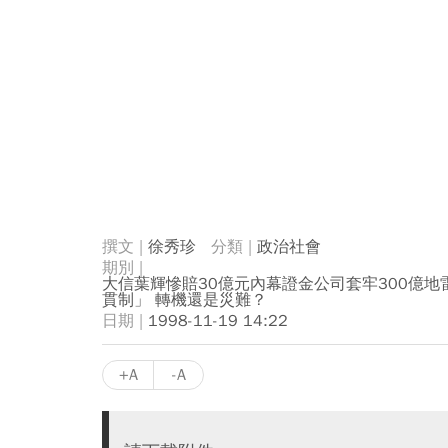
徐秀珍
政治社會
大信葉輝慘賠30億元內幕證金公司套牢300億地
貫制」 轉機還是災難？
1998-11-19 14:22
+A
-A