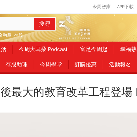
搜尋
金融股
存股
生活
今周大耳朵 Podcast
富足今周起
幸福熟
存股助理
今周學堂
訂購優惠
活動報名
後最大的教育改革工程登場 P