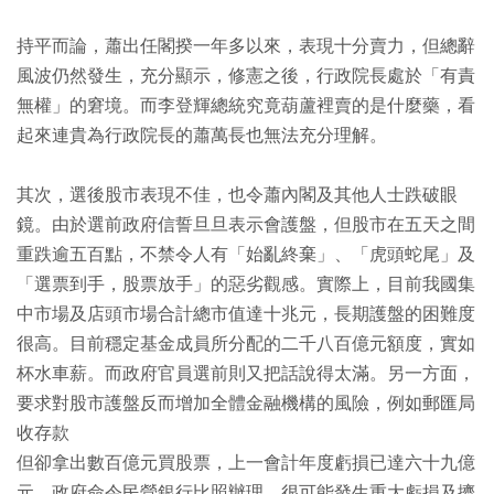
持平而論，蕭出任閣揆一年多以來，表現十分賣力，但總辭
風波仍然發生，充分顯示，修憲之後，行政院長處於「有責
無權」的窘境。而李登輝總統究竟葫蘆裡賣的是什麼藥，看
起來連貴為行政院長的蕭萬長也無法充分理解。
其次，選後股市表現不佳，也令蕭內閣及其他人士跌破眼
鏡。由於選前政府信誓旦旦表示會護盤，但股市在五天之間
重跌逾五百點，不禁令人有「始亂終棄」、「虎頭蛇尾」及
「選票到手，股票放手」的惡劣觀感。實際上，目前我國集
中市場及店頭市場合計總市值達十兆元，長期護盤的困難度
很高。目前穩定基金成員所分配的二千八百億元額度，實如
杯水車薪。而政府官員選前則又把話說得太滿。另一方面，
要求對股市護盤反而增加全體金融機構的風險，例如郵匯局
收存款
但卻拿出數百億元買股票，上一會計年度虧損已達六十九億
元。政府命令民營銀行比照辦理，很可能發生重大虧損及擠