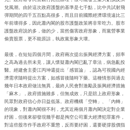
兌風潮。由於這次政府護盤的基準是七千點，比中共試射飛
彈期間的四千五百點高很多，而且目前國際經濟環境遠比三
年前壞得多，因此蕭內閣的股市護盤政策將非常吃力。股市
護盤政府說的多，做的少，當然傷害政府形象，而黨營事業
偷賣股票，更不能原諒，執政黨形象大壞。
最後，在短短四個月間，政府兩次提出振興經濟方案，頻率
之高為過去所未見，讓人懷疑蕭內閣已亂了章法，病急亂投
醫。經建會主委江丙坤還提出「感冒論」，認為可視國內經
濟需求隨時提出方案，如感冒後隨時下藥。這種情形與過去
幾年日本政府做法無異，最終人民會對激勵及振興經濟措施
「麻木」，政府措施雖多，但無成效，只是賠上政府形象，
民眾對政府信心亦日益低落。政府機構「空轉」、「內轉」
的現象，對蕭內閣很不利，尤其近兩個月蕭內閣決定對企業
紓困，但後來卻發現幾乎都是掏空公司重大經濟犯罪案件，
對這些股市作手政府不重懲，反而要紓困，還要硬撐股價指