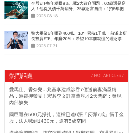
存股ETF每年穩賺8％...藏2大致命問題，60歲還是窮
人！他從負債千萬翻身、35歲財富自由：1招5年把
100萬變1千萬
2025-08-18
警大畢業5年賺到400萬、10年累積1千萬！前派出所
長投資ETF、年賺20％：希望10年前就懂的理財事
2025-07-31
熱門話題
/ HOT ARTICLES /
愛馬仕、香奈兒...兆基李建成涉吞7億送前妻滿屋精
品，遭羈押禁見！宏碁李文詳當董座才2天閃辭：發現
內部缺失
國巨還在500元掙扎，這檔已連6漲「反彈7成」衝千金
股，法人喊到1430元，還有5成空間
漢光演習斷網、防空演習時間！影響範圍、交通異動…