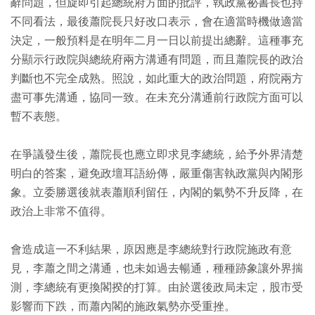
辭問題，但旋即引起總統府方面的批評，執政黨祕書長也持
不同看法，最後蕭院長只好改口表示，會在適當時機做適當
決定，一般預料是在明年二月一日以前提出總辭。這種事充
分顯示行政院與總統府兩方溝通有問題，而且蕭院長的政治
判斷也不完全成熟。照說，如此重大的政治問題，府院兩方
盡可事先溝通，協同一致。在未充分溝通前行政院方面可以
暫不表態。
在爭議發生後，蕭院長也應立即求見李總統，給予外界清楚
明白的答案，避免政壇耳語紛傳，嚴重傷害執政黨與內閣形
象。立委勝選後就表蕭順利留任，內閣的氣勢不升反降，在
政治上非常不值得。
會造成這一不利結果，原因應是李總統對行政院施政有意
見，李蕭之間之溝通，也未如過去暢通，種種跡象讓外界揣
測，李總統有更換閣揆的打算。由於選後政局未定，股市受
影響而下跌，而蕭內閣的施政氣勢亦受重挫。