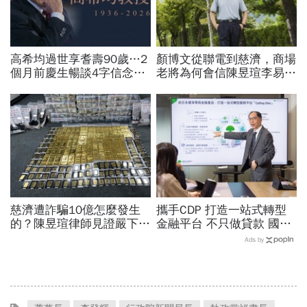
高希均過世享耆壽90歲…2
顏博文從聯電到慈濟，商場
個月前慶生暢談4字信念，
老將為何會信陳昱瑄李易
回憶錄給讀者忠告：自求多
儒、豪給10億？慈濟發
福、一切靠自己爭氣
聲：將捍衛信眾捐款、蔡英
文也說話
慈濟遭詐騙10億怎麼發生
攜手CDP 打造一站式轉型
的？陳昱瑄律師見證嚴下跪
金融平台 不只做貸款 國泰
博信任！豪宅藏158公斤黃
世華化身減碳顧問
Ads by
金，洗錢手法曝光…慈濟回
應了