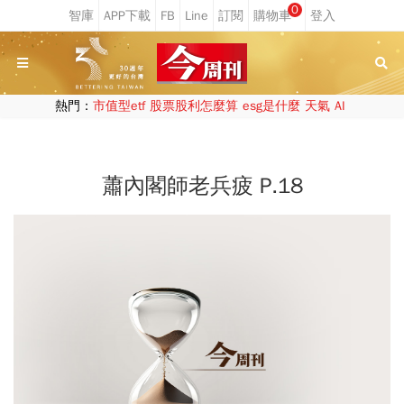
0
熱門：
市值型etf
股票股利怎麼算
esg是什麼
天氣
AI
蕭內閣師老兵疲 P.18