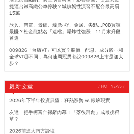
捷運台鐵高鐵公車停駛？城鎮韌性演習不配合最高罰
15萬
欣興、南電、景碩、臻鼎-KY、金居、尖點...PCB買誰
最賺？杜金龍點名「這檔」爆炸性強漲，11月末升段
首選
009826「台版VT」可以買？股價、配息、成分股…和
全球VT哪不同，為何連周冠男都說009826上市是邁大
步？
最新文章
/ HOT NEWS /
2026年下半年投資展望：狂熱漲勢 vs 嚴峻現實
友達二把手柯富仁裸辭內幕！「落後群創」成最後稻
草？
2026前進大南方論壇