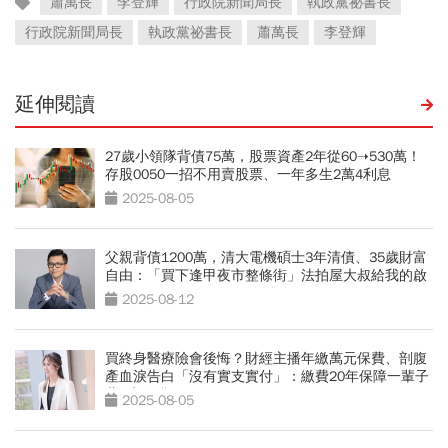
蕭萬長
李登輝
行政院新聞局長
執政黨祕書長
行政院新聞局長
執政黨祕書長
蕭萬長
李登輝
延伸閱讀
27歲小領隊背債75萬，股票資產2年從60➝530萬！
存股0050一招不用賣股票、一年多生2萬4利息
2025-08-05
父親背債1200萬，清大電機碩士3年清債、35歲財富
自由：「買下逢甲夜市整條街」法拍屋大叔給我的啟
發
2025-08-12
買終身醫療險會後悔？財經主播年繳萬元保費、剖腹
產血淚告白「沒有實支實付」：繳費20年保障一輩子
藏5大陷阱
2025-08-05