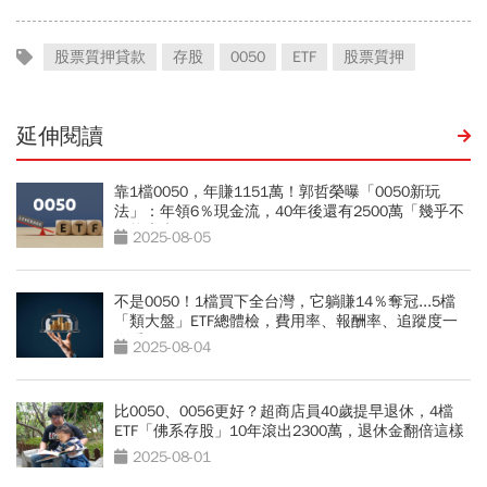
股票質押貸款
存股
0050
ETF
股票質押
延伸閱讀
靠1檔0050，年賺1151萬！郭哲榮曝「0050新玩
法」：年領6％現金流，40年後還有2500萬「幾乎不
可能賣光」
2025-08-05
不是0050！1檔買下全台灣，它躺賺14％奪冠...5檔
「類大盤」ETF總體檢，費用率、報酬率、追蹤度一
次看
2025-08-04
比0050、0056更好？超商店員40歲提早退休，4檔
ETF「佛系存股」10年滾出2300萬，退休金翻倍這樣
買
2025-08-01