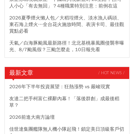
人小心「有去無回」？4種職業特別注意：前例在這
2026夏季煙火懶人包／大稻埕煙火、淡水漁人碼頭、
東石海上煙火…全台花火施放時間、表演卡司、最佳觀
賞點必看
天氣／白海豚颱風最新路徑！北北基桃暴風圈侵襲率曝
光、8/7颱風假？三颱怎麼走，10日報先看
最新文章
/ HOT NEWS /
2026年下半年投資展望：狂熱漲勢 vs 嚴峻現實
友達二把手柯富仁裸辭內幕！「落後群創」成最後稻
草？
2026前進大南方論壇
佳世達集團艦隊無人機小隊起飛！鎖定美日頂級客戶切