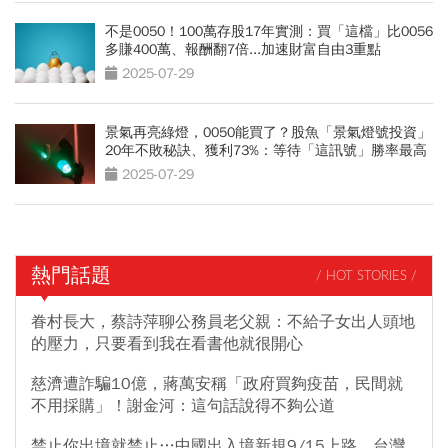
不是0050！100萬存股17年實測：買「這檔」比0056
多賺400萬、報酬翻7倍...加速財富自由3重點
2025-07-29
景氣再亮綠燈，0050能買了？股魚「景氣燈號投資」
20年不敗秘訣、獲利73%：等待「這訊號」勝率最高
2025-07-29
熱門話題
/ HOT STORIES /
眷村長大，蔡詩萍聊公務員老父親：不給子女出人頭地
的壓力，只要看到我在看書他就很開心
慈濟遭詐騙10億，蔣萬安稱「政府買夠疫苗，民間就
不用採購」！謝金河：這句話說得不夠公道
禁止你出境就禁止…中國出入境新規9/15上路，台灣