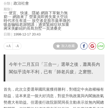
政治社會
─ 便宜、快速、隱祕 網路下單魅力無
窮─ 網路來了 營業員即將失業大空頭
時代求生有道─ 放空者是股市最卑微的
吸血蝙蝠老謝開講：通貨緊縮症狀加重
蔣宋美齡紐約長島別墅一頁滄桑史
1998-12-17 20:43
+A
-A
加入收藏
今年十二月五日「三合一」選舉之後，蕭萬長內
閣似乎流年不利，已有「師老兵疲」之窘態。
首先，此次立委選舉國民黨獲得勝利，對穩定中央政權極有
助益，這本來是一個大好消息，對提升執政黨與內閣施政氣
勢應大有助益。但選後行政院新聞局長主動表示並無內閣總