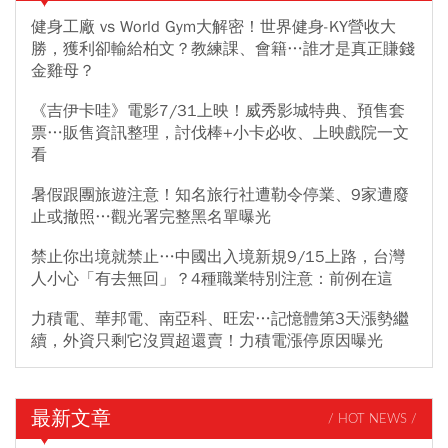
健身工廠 vs World Gym大解密！世界健身-KY營收大
勝，獲利卻輸給柏文？教練課、會籍…誰才是真正賺錢
金雞母？
《吉伊卡哇》電影7/31上映！威秀影城特典、預售套
票…販售資訊整理，討伐棒+小卡必收、上映戲院一文
看
暑假跟團旅遊注意！知名旅行社遭勒令停業、9家遭廢
止或撤照…觀光署完整黑名單曝光
禁止你出境就禁止…中國出入境新規9/15上路，台灣
人小心「有去無回」？4種職業特別注意：前例在這
力積電、華邦電、南亞科、旺宏…記憶體第3天漲勢繼
續，外資只剩它沒買超還賣！力積電漲停原因曝光
最新文章
/ HOT NEWS /