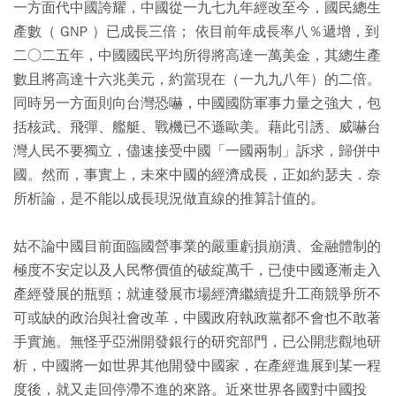
一方面代中國誇耀，中國從一九七九年經改至今，國民總生
產數（ GNP ）已成長三倍； 依目前年成長率八％遞增，到
二○二五年，中國國民平均所得將高達一萬美金，其總生產
數且將高達十六兆美元，約當現在（一九九八年）的二倍。
同時另一方面則向台灣恐嚇，中國國防軍事力量之強大，包
括核武、飛彈、艦艇、戰機已不遜歐美。藉此引誘、威嚇台
灣人民不要獨立，儘速接受中國「一國兩制」訴求，歸併中
國。然而，事實上，未來中國的經濟成長，正如約瑟夫．奈
所析論，是不能以成長現況做直線的推算計值的。
姑不論中國目前面臨國營事業的嚴重虧損崩潰、金融體制的
極度不安定以及人民幣價值的破綻萬千，已使中國逐漸走入
產經發展的瓶頸；就連發展市場經濟繼續提升工商競爭所不
可或缺的政治與社會改革，中國政府執政黨都不會也不敢著
手實施。無怪乎亞洲開發銀行的研究部門，已公開悲觀地研
析，中國將一如世界其他開發中國家，在產經進展到某一程
度後，就又走回停滯不進的來路。近來世界各國對中國投