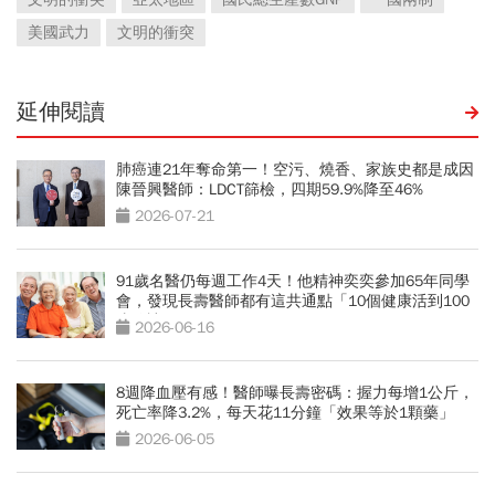
美國武力
文明的衝突
延伸閱讀
肺癌連21年奪命第一！空污、燒香、家族史都是成因
陳晉興醫師：LDCT篩檢，四期59.9%降至46%
2026-07-21
91歲名醫仍每週工作4天！他精神奕奕參加65年同學
會，發現長壽醫師都有這共通點「10個健康活到100
歲秘訣」
2026-06-16
8週降血壓有感！醫師曝長壽密碼：握力每增1公斤，
死亡率降3.2%，每天花11分鐘「效果等於1顆藥」
2026-06-05