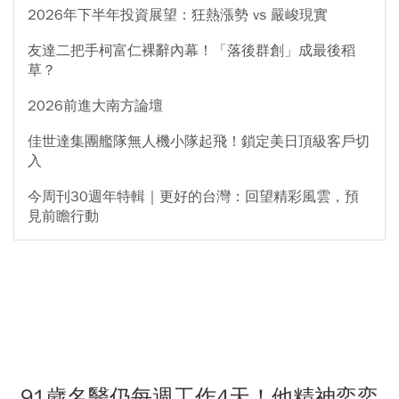
2026年下半年投資展望：狂熱漲勢 vs 嚴峻現實
友達二把手柯富仁裸辭內幕！「落後群創」成最後稻
草？
2026前進大南方論壇
佳世達集團艦隊無人機小隊起飛！鎖定美日頂級客戶切
入
今周刊30週年特輯｜更好的台灣：回望精彩風雲，預
見前瞻行動
91歲名醫仍每週工作4天！他精神奕奕