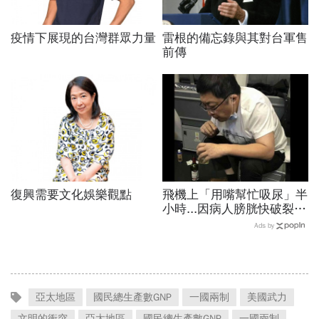
疫情下展現的台灣群眾力量
雷根的備忘錄與其對台軍售
前傳
復興需要文化娛樂觀點
飛機上「用嘴幫忙吸尿」半
小時...因病人膀胱快破裂
仁醫：這是職責和本能
Ads by
亞太地區
國民總生產數GNP
一國兩制
美國武力
文明的衝突
亞太地區
國民總生產數GNP
一國兩制