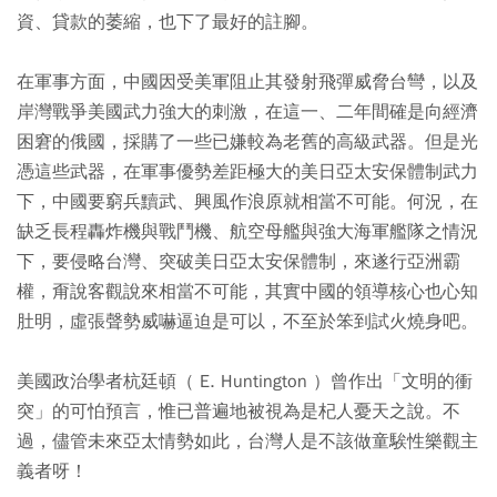
資、貸款的萎縮，也下了最好的註腳。
在軍事方面，中國因受美軍阻止其發射飛彈威脅台彎，以及
岸灣戰爭美國武力強大的刺激，在這一、二年間確是向經濟
困窘的俄國，採購了一些已嫌較為老舊的高級武器。但是光
憑這些武器，在軍事優勢差距極大的美日亞太安保體制武力
下，中國要窮兵黷武、興風作浪原就相當不可能。何況，在
缺乏長程轟炸機與戰鬥機、航空母艦與強大海軍艦隊之情況
下，要侵略台灣、突破美日亞太安保體制，來遂行亞洲霸
權，甭說客觀說來相當不可能，其實中國的領導核心也心知
肚明，虛張聲勢威嚇逼迫是可以，不至於笨到試火燒身吧。
美國政治學者杭廷頓（ E. Huntington ）曾作出「文明的衝
突」的可怕預言，惟已普遍地被視為是杞人憂天之說。不
過，儘管未來亞太情勢如此，台灣人是不該做童騃性樂觀主
義者呀！