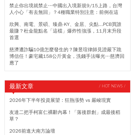
禁止你出境就禁止…中國出入境新規9/15上路，台灣
人小心「有去無回」？4種職業特別注意：前例在這
欣興、南電、景碩、臻鼎-KY、金居、尖點...PCB買誰
最賺？杜金龍點名「這檔」爆炸性強漲，11月末升段
首選
慈濟遭詐騙10億怎麼發生的？陳昱瑄律師見證嚴下跪
博信任！豪宅藏158公斤黃金，洗錢手法曝光…慈濟回
應了
最新文章
/ HOT NEWS /
2026年下半年投資展望：狂熱漲勢 vs 嚴峻現實
友達二把手柯富仁裸辭內幕！「落後群創」成最後稻
草？
2026前進大南方論壇