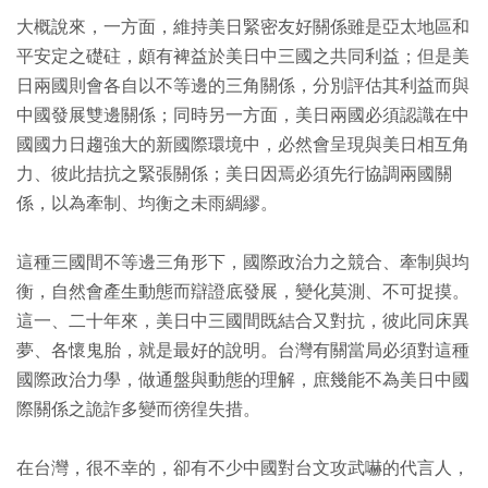
大概說來，一方面，維持美日緊密友好關係雖是亞太地區和
平安定之礎砫，頗有裨益於美日中三國之共同利益；但是美
日兩國則會各自以不等邊的三角關係，分別評估其利益而與
中國發展雙邊關係；同時另一方面，美日兩國必須認識在中
國國力日趨強大的新國際環境中，必然會呈現與美日相互角
力、彼此拮抗之緊張關係；美日因焉必須先行協調兩國關
係，以為牽制、均衡之未雨綢繆。
這種三國間不等邊三角形下，國際政治力之競合、牽制與均
衡，自然會產生動態而辯證底發展，變化莫測、不可捉摸。
這一、二十年來，美日中三國間既結合又對抗，彼此同床異
夢、各懷鬼胎，就是最好的說明。台灣有關當局必須對這種
國際政治力學，做通盤與動態的理解，庶幾能不為美日中國
際關係之詭詐多變而徬徨失措。
在台灣，很不幸的，卻有不少中國對台文攻武嚇的代言人，