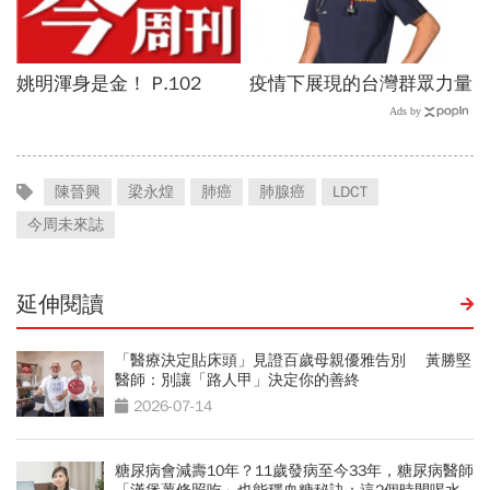
陳晉興
梁永煌
肺癌
肺腺癌
LDCT
今周未來誌
延伸閱讀
「醫療決定貼床頭」見證百歲母親優雅告別 黃勝堅
醫師：別讓「路人甲」決定你的善終
2026-07-14
糖尿病會減壽10年？11歲發病至今33年，糖尿病醫師