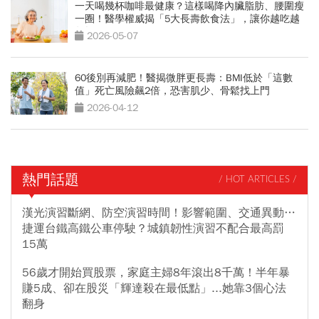
一天喝幾杯咖啡最健康？這樣喝降內臟脂肪、腰圍瘦
一圈！醫學權威揭「5大長壽飲食法」，讓你越吃越
年輕
2026-05-07
60後別再減肥！醫揭微胖更長壽：BMI低於「這數
值」死亡風險飆2倍，恐害肌少、骨鬆找上門
2026-04-12
熱門話題
/ HOT ARTICLES /
漢光演習斷網、防空演習時間！影響範圍、交通異動…
捷運台鐵高鐵公車停駛？城鎮韌性演習不配合最高罰
15萬
56歲才開始買股票，家庭主婦8年滾出8千萬！半年暴
賺5成、卻在股災「輝達殺在最低點」...她靠3個心法
翻身