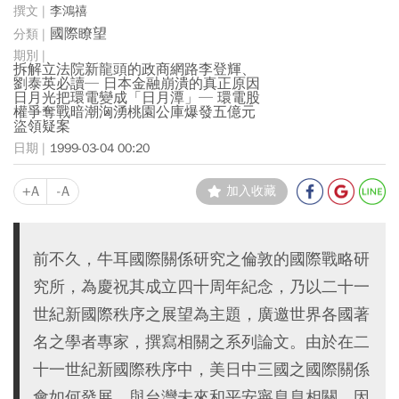
李鴻禧
國際瞭望
拆解立法院新龍頭的政商網路李登輝、
劉泰英必讀─ 日本金融崩潰的真正原因
日月光把環電變成「日月潭」─ 環電股
權爭奪戰暗潮洶湧桃園公庫爆發五億元
盜領疑案
1999-03-04 00:20
+A
-A
加入收藏
前不久，牛耳國際關係研究之倫敦的國際戰略研
究所，為慶祝其成立四十周年紀念，乃以二十一
世紀新國際秩序之展望為主題，廣邀世界各國著
名之學者專家，撰寫相關之系列論文。由於在二
十一世紀新國際秩序中，美日中三國之國際關係
會如何發展，與台灣未來和平安寧息息相關，因