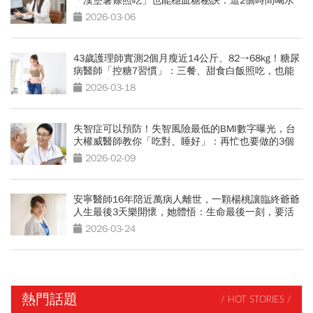
「漢堡薯條照吃」也能穩血糖秘訣：這2個時間喝水
最降血糖
2026-03-06
43歲護理師實測2個月瘦近14公斤、82→68kg！糖尿
病醫師「控糖7習慣」：三餐、甜食白飯照吃，也能
瘦身減脂
2026-03-18
失智症可以預防！失智風險最低的BMI數字曝光，台
大權威醫師教你「吃對、睡好」：再忙也要做的3個
小習慣
2026-02-09
安寧醫師16年陪近萬病人離世，一顆楊桃讓臨終爺爺
人生最後3天樂開懷，她體悟：生命最後一刻，要活
得像自己
2026-03-24
熱門話題
/ HOT STORIES /