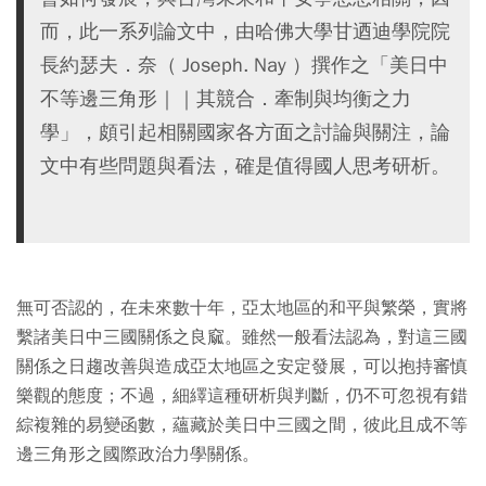
而，此一系列論文中，由哈佛大學甘迺迪學院院
長約瑟夫．奈（ Joseph. Nay ）撰作之「美日中
不等邊三角形｜｜其競合．牽制與均衡之力
學」，頗引起相關國家各方面之討論與關注，論
文中有些問題與看法，確是值得國人思考研析。
無可否認的，在未來數十年，亞太地區的和平與繁榮，實將
繫諸美日中三國關係之良窳。雖然一般看法認為，對這三國
關係之日趨改善與造成亞太地區之安定發展，可以抱持審慎
樂觀的態度；不過，細繹這種研析與判斷，仍不可忽視有錯
綜複雜的易變函數，蘊藏於美日中三國之間，彼此且成不等
邊三角形之國際政治力學關係。