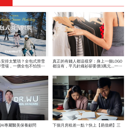
己安排太繁瑣？全包式滑雪
真正的有錢人都這樣穿：身上一個LOGO
即雪場，一價全包不怕預算
都沒有，平凡針織衫卻要價3萬元...一窺
頂奢富豪的花錢智慧
PR
AI專屬醫美保養顧問
下個月房租差一點？快上【易借網】三