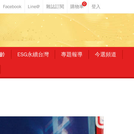
0
齡
ESG永續台灣
專題報導
今選頻道