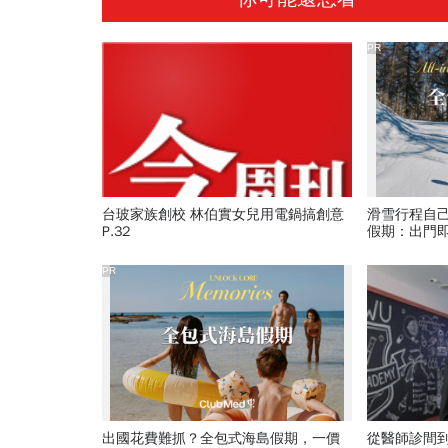
PR
台玻家族創校 林伯實女兒用電鍋搞創意
滑雪行程自
P.32
假期：出門
爆表！
PR
出國花費難抓？全包式海島假期，一價
從醫師診間到