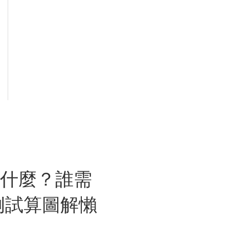
是什麼？誰需
例試算圖解懶