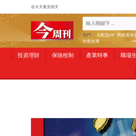
在今天看見明天
熱門：
月配息etf
勞保退休
存股名單
投資理財
保險稅制
產業時事
職場