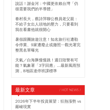
說話！謝金河：中國更依賴台灣「仍
很需要我們的半導體」
眷村長大，蔡詩萍聊公務員老父親：
不給子女出人頭地的壓力，只要看到
我在看書他就很開心
暑假跟團旅遊注意！知名旅行社遭勒
令停業、9家遭廢止或撤照…觀光署完
整黑名單曝光
天氣／白海豚慢慢跳！週日陸警有可
能？氣象署「3字回應」...最新風雨預
測，8地區達停班課標準
最新文章
/ HOT NEWS /
2026年下半年投資展望：狂熱漲勢 vs
嚴峻現實