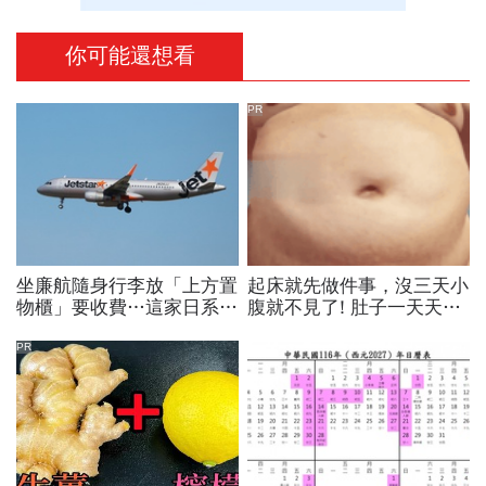
你可能還想看
PR
坐廉航隨身行李放「上方置
起床就先做件事，沒三天小
物櫃」要收費…這家日系廉
腹就不見了! 肚子一天天變
航票價只含1件放腳下，台
小！
灣旅客也被影響！實施日曝
PR
光