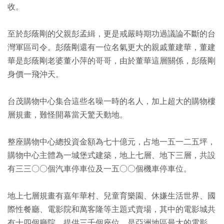
收。
至於彭蔭剛的父親彭孟緝，更是戒嚴時期功過議論不斷的台
灣軍區司令。彭蔭剛還有一位名氣更大的親戚董建華，董建
華是彭蔭剛老婆董小萍的哥哥，由於董華這層關係，彭蔭剛
身價一飛沖天。
台茂購物中心集合這些名噪一時的名人，加上超大的購物樓
層規畫，難怪開幕當天驚天動地。
整座購物中心總投資金額為七十億元，占地一五一二五坪，
購物中心主體為一城堡式建築，地上七層、地下三層，共設
有三三○○個汽車停車位及一五○○個機車停車位。
地上七層規畫有嘉年華村、兒童育樂園、休嫌生活世界、國
際性餐廳、電影院和萬客隆等主題式賣場，其中的電影城共
有十四個廳院，提供三千個座位，是亞洲地區最大的電影