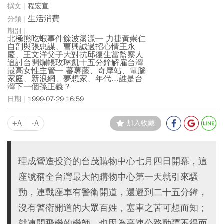
程宏宣
生活消費
北極熊吃蝦事件餘波盪漾─ 力捷黃崇仁
自剖與張忠謀、曹興誠過招心情王永
慶、王文洋父子大對抗邱復生當監察人
追討台開爛帳玫琳凱十五分鐘解雇台灣
最高女性主管─ 蕃薯藤、奇摩站、電腦
家庭、新浪網、夢想家、年代...誰是台
灣下一個孫正義？
1999-07-29 16:59
+A
-A
加入收藏
理成營造投資的台茂購物中心七月四日開幕，這
座號稱全台灣最大的購物中心第一天就引來騷
動，連戰座車有警衛開道，還遲到二十五分鐘，
沒有警衛開道的大眾百姓，塞車之苦可想而知；
就連開飛機的機師，也因為高速公路動彈不得而