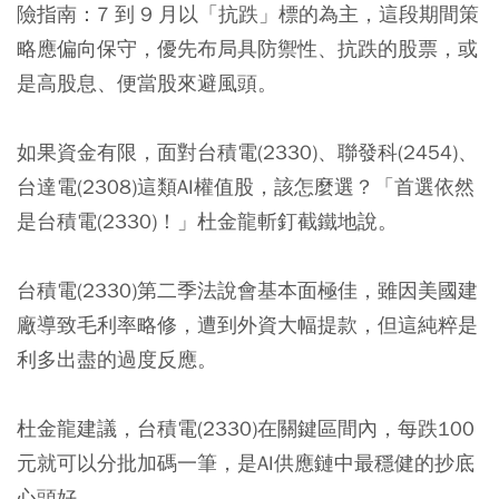
險指南：
7 到 9 月以「抗跌」標的為主，這段期間策
略應偏向保守，優先布局具防禦性、抗跌的股票，或
是高股息、便當股來避風頭。
如果資金有限，面對台積電(2330)、聯發科(2454)、
台達電(2308)這類AI權值股，該怎麼選？「首選依然
是台積電(2330)！」杜金龍斬釘截鐵地說。
台積電(2330)第二季法說會基本面極佳，雖因美國建
廠導致毛利率略修，遭到外資大幅提款，但這純粹是
利多出盡的過度反應。
杜金龍建議，台積電(2330)在關鍵區間內，每跌100
元就可以分批加碼一筆，是AI供應鏈中最穩健的抄底
心頭好。