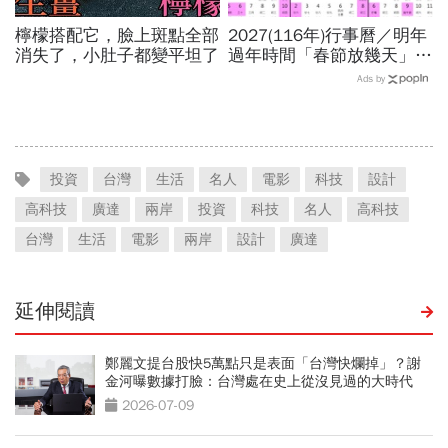
檸檬搭配它，臉上斑點全部
2027(116年)行事曆／明年
消失了，小肚子都變平坦了
過年時間「春節放幾天」、
寒假時間暑假日期？連假3
Ads by
天以上有9個：請假懶人包
投資
台灣
生活
名人
電影
科技
設計
高科技
廣達
兩岸
投資
科技
名人
高科技
台灣
生活
電影
兩岸
設計
廣達
延伸閱讀
鄭麗文提台股快5萬點只是表面「台灣快爛掉」？謝
金河曝數據打臉：台灣處在史上從沒見過的大時代
2026-07-09