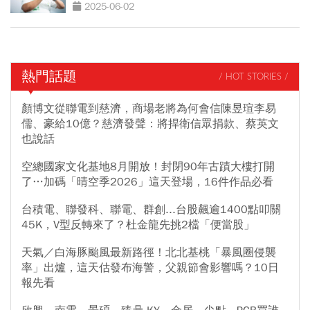
用「這方法」才合憲
2025-06-02
熱門話題
/ HOT STORIES /
顏博文從聯電到慈濟，商場老將為何會信陳昱瑄李易
儒、豪給10億？慈濟發聲：將捍衛信眾捐款、蔡英文
也說話
空總國家文化基地8月開放！封閉90年古蹟大樓打開
了…加碼「晴空季2026」這天登場，16件作品必看
台積電、聯發科、聯電、群創...台股飆逾1400點叩關
45K，V型反轉來了？杜金龍先挑2檔「便當股」
天氣／白海豚颱風最新路徑！北北基桃「暴風圈侵襲
率」出爐，這天估發布海警，父親節會影響嗎？10日
報先看