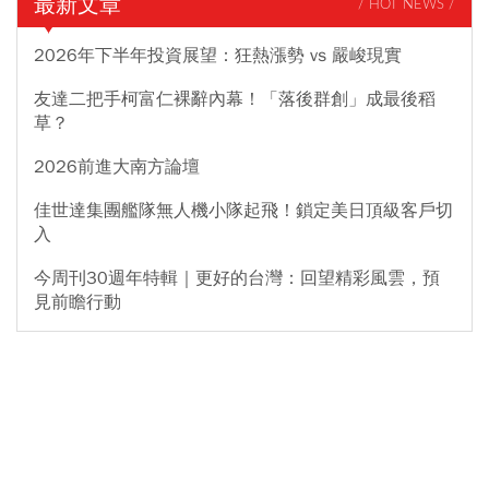
最新文章
/ HOT NEWS /
2026年下半年投資展望：狂熱漲勢 vs 嚴峻現實
友達二把手柯富仁裸辭內幕！「落後群創」成最後稻
草？
2026前進大南方論壇
佳世達集團艦隊無人機小隊起飛！鎖定美日頂級客戶切
入
今周刊30週年特輯｜更好的台灣：回望精彩風雲，預
見前瞻行動