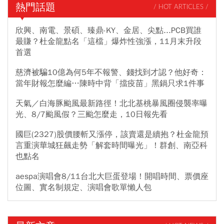
熱門話題
/ HOT ARTICLES /
欣興、南電、景碩、臻鼎-KY、金居、尖點...PCB買誰
最賺？杜金龍點名「這檔」爆炸性強漲，11月末升段
首選
慈濟被騙10億為何5年不報警、錢找到才認？他好奇：
當年財報怎麼編…陳時中背「擋疫苗」黑鍋只求1件事
天氣／白海豚颱風最新路徑！北北基桃暴風圈侵襲率曝
光、8/7颱風假？三颱怎麼走，10日報先看
國巨(2327)股價腰斬又漲停，該賣還是續抱？杜金龍預
言重演華城狂飆走勢「解套時間曝光」！群創、南亞科
也點名
aespa演唱會8/11台北大巨蛋登場！開唱時間、票價座
位圖、實名制規定、演唱會歌單懶人包