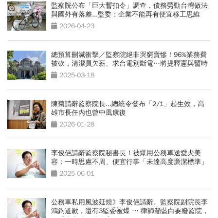
監察院公布「巨大暫扣令」調查，債務勞動台灣做法
與國外有落差...監委：企業不能再有便宜移工思維
2026-04-23
總預算刪減衝擊／監察院絕非哭窮賣慘！96%業務費
被砍，清潔員欠薪、求台電別斷電…將提釋憲與暫時
處分
2025-03-18
陳菊請辭監察院長...總統令發布「2/1」起生效，高
雄市長任內也曾中風康復
2026-01-28
李俊俋請辭監察院秘書長！被爆用公務車送愛犬美
容：一時思慮不周、便宜行事「未達高度廉潔標準」
2025-06-01
公務車私用風波延燒》李俊俋請辭、監察院副院長李
鴻鈞道歉，還有3監委被爆 … 律師籲藍白要廢監院，