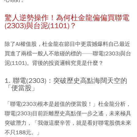
驚人逆勢操作！為何杜金龍偏偏買聯電
(2303)與台泥(1101)？
除了AI權值股，杜金龍在節目中更震撼爆料自己最近
買進了兩檔一般人不敢碰的標的——聯電(2303)與台
泥(1101)。背後的投資邏輯究竟是什麼？
1. 聯電(2303)：突破歷史高點海闊天空的
「便當股」
「聯電(2303)根本是超值的便當股！」杜金龍分析，
聯電(2303)目前距離歷史高點僅一步之遙，未來極具
突破潛力，「我做這麼辛苦，就是看好聯電股價未來
不只188元。」