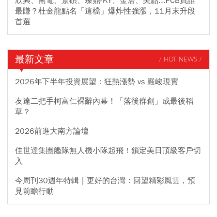
欣興、南電、景碩、臻鼎-KY、金居、尖點...PCB買誰
最賺？杜金龍點名「這檔」爆炸性強漲，11月末升段
首選
最新文章
/ HOT NEWS /
2026年下半年投資展望：狂熱漲勢 vs 嚴峻現實
友達二把手柯富仁裸辭內幕！「落後群創」成最後稻
草？
2026前進大南方論壇
佳世達集團艦隊無人機小隊起飛！鎖定美日頂級客戶切
入
今周刊30週年特輯｜更好的台灣：回望精彩風雲，預
見前瞻行動