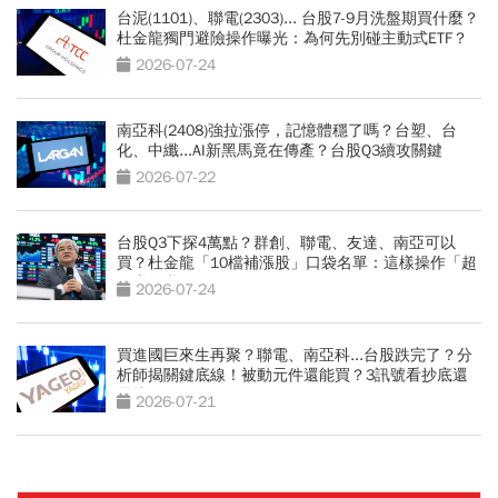
台泥(1101)、聯電(2303)... 台股7-9月洗盤期買什麼？
杜金龍獨門避險操作曝光：為何先別碰主動式ETF？
2026-07-24
南亞科(2408)強拉漲停，記憶體穩了嗎？台塑、台
化、中纖...AI新黑馬竟在傳產？台股Q3續攻關鍵
2026-07-22
台股Q3下探4萬點？群創、聯電、友達、南亞可以
買？杜金龍「10檔補漲股」口袋名單：這樣操作「超
好賺的啦」
2026-07-24
買進國巨來生再聚？聯電、南亞科...台股跌完了？分
析師揭關鍵底線！被動元件還能買？3訊號看抄底還
是接刀
2026-07-21