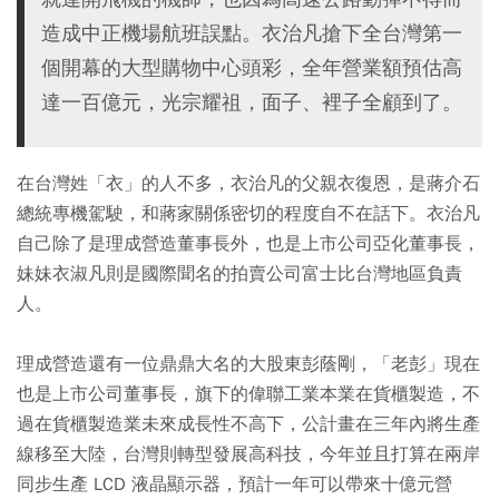
造成中正機場航班誤點。衣治凡搶下全台灣第一
個開幕的大型購物中心頭彩，全年營業額預估高
達一百億元，光宗耀祖，面子、裡子全顧到了。
在台灣姓「衣」的人不多，衣治凡的父親衣復恩，是蔣介石
總統專機駕駛，和蔣家關係密切的程度自不在話下。衣治凡
自己除了是理成營造董事長外，也是上市公司亞化董事長，
妹妹衣淑凡則是國際聞名的拍賣公司富士比台灣地區負責
人。
理成營造還有一位鼎鼎大名的大股東彭蔭剛，「老彭」現在
也是上市公司董事長，旗下的偉聯工業本業在貨櫃製造，不
過在貨櫃製造業未來成長性不高下，公計畫在三年內將生產
線移至大陸，台灣則轉型發展高科技，今年並且打算在兩岸
同步生產 LCD 液晶顯示器，預計一年可以帶來十億元營