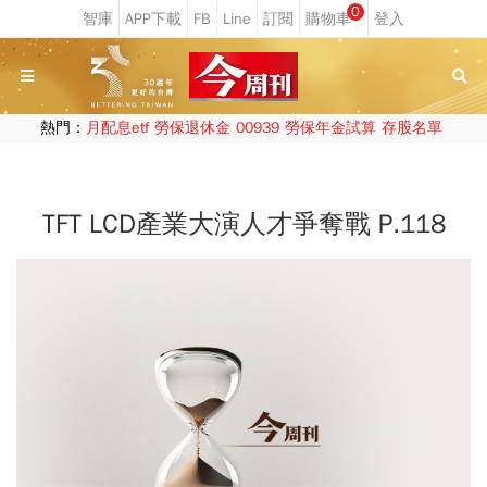
0
熱門：
月配息etf
勞保退休金
00939
勞保年金試算
存股名單
TFT LCD產業大演人才爭奪戰 P.118