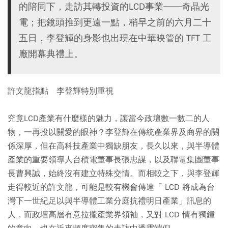
的陪同下，走訪其轉投資的LCD事業──奇晶光
電；把鏡頭推到更遠一點，稍早之前的六月二十
五日，李登輝的身影也出現在中華映管的 TFT 工
廠開幕典禮上。
許文龍指點 李登輝特別重視
究竟LCD產業有什麼樣的魅力，讓當今政壇數一數二的人
物，一再投以關愛的眼神？李登輝在傳統產業界及商界的關
係深厚，但在高科技產業中獨缺朋友，長久以來，與半導體
產業的重要領導人台積電董事長張忠謀，以及聯電集團董事
長曹興誠，始終沒有建立特殊交情。而相較之下，與李登輝
走得較近的許文龍，可能是較有機會傳達「 LCD 將成為台
灣下一世紀足以與半導體工業分庭抗禮明日產業」訊息的
人，而政壇高層有意拉攏產業界領袖，又對 LCD 情有獨鍾