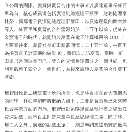
立公司的團隊。廣輝與夏普合作的主事者以廣達董事長林百
里為首，核心成員還包括廣達副總經理王振宇、財務協理李
杜榮，廣輝電子資深副總經理邢智田，以及協理級的劉大維
等人。林百里和夏普的合作淵源始於二十五年以前，從林在
金寶電子的時代，就開始與夏普在電子計算機用的 LCD 上
有商業往來。夏普社長町田勝彥回憶，二十五年前，林百里
為採買電子計算機的驅動 IC，而初次走訪夏普。當時，町
田還只是個課長而已，雙方的交情長達四分之一個世紀，也
相互觀察了四分之一個世紀，為後來廣輝與夏普的合作奠下
基礎。
邢智田原是工研院電子所的所長，也是林百里在台大電機系
的同學，林在年初時將邢納入旗下，主要是負責廣達未來轉
投資事業方面的布局。邢智田以策略規畫及執行者之姿出任
資深副總，而林百里則暫兼董事長及總經理二職，除了林、
邢二人之外，廣達的副總王振宇，則是奉調支援廣輝的最高