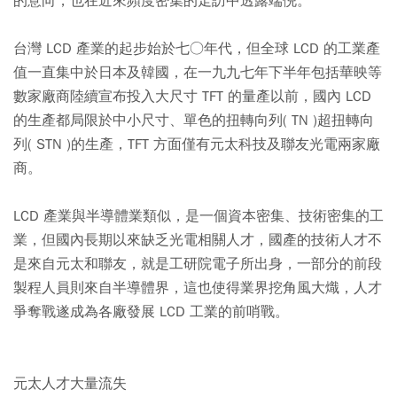
的意向，也在近來頻度密集的走訪中透露端倪。
台灣 LCD 產業的起步始於七○年代，但全球 LCD 的工業產
值一直集中於日本及韓國，在一九九七年下半年包括華映等
數家廠商陸續宣布投入大尺寸 TFT 的量產以前，國內 LCD
的生產都局限於中小尺寸、單色的扭轉向列( TN )超扭轉向
列( STN )的生產，TFT 方面僅有元太科技及聯友光電兩家廠
商。
LCD 產業與半導體業類似，是一個資本密集、技術密集的工
業，但國內長期以來缺乏光電相關人才，國產的技術人才不
是來自元太和聯友，就是工研院電子所出身，一部分的前段
製程人員則來自半導體界，這也使得業界挖角風大熾，人才
爭奪戰遂成為各廠發展 LCD 工業的前哨戰。
元太人才大量流失