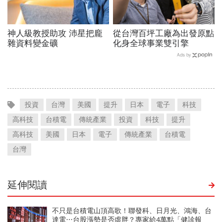
神人級教授助攻 沛星把龐
從台灣百坪工廠為出發原點
雜資料變金礦
化身全球事業雙引擎
Ads by
投資
台灣
美國
提升
日本
電子
科技
高科技
台積電
傳統產業
投資
科技
提升
高科技
美國
日本
電子
傳統產業
台積電
台灣
延伸閱讀
不只是台積電山頂高歌！聯發科、日月光、鴻海、台
達電…台股漲勢是否虛胖？專家給4萬點「健診報