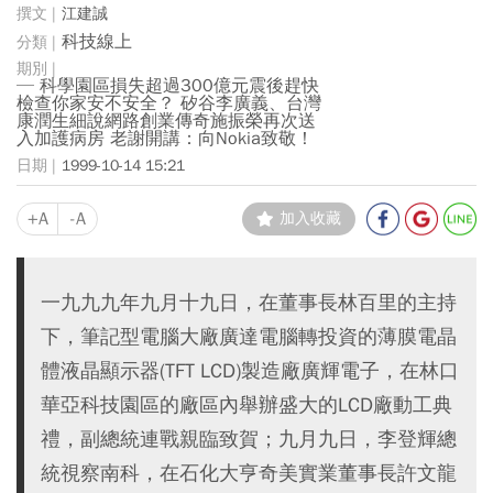
江建誠
科技線上
─ 科學園區損失超過300億元震後趕快
檢查你家安不安全？ 矽谷李廣義、台灣
康潤生細說網路創業傳奇施振榮再次送
入加護病房 老謝開講：向Nokia致敬！
1999-10-14 15:21
+A
-A
加入收藏
一九九九年九月十九日，在董事長林百里的主持
下，筆記型電腦大廠廣達電腦轉投資的薄膜電晶
體液晶顯示器(TFT LCD)製造廠廣輝電子，在林口
華亞科技園區的廠區內舉辦盛大的LCD廠動工典
禮，副總統連戰親臨致賀；九月九日，李登輝總
統視察南科，在石化大亨奇美實業董事長許文龍