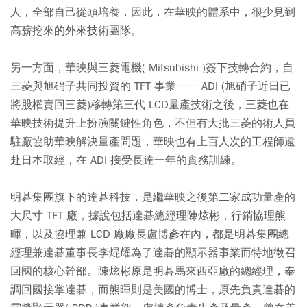
人，全部自己從頭培養，因此，在華映的體系中，很少見到
高薪挖來的外來技術團隊。
另一方面，華映與三菱電機( Mitsubishi )簽下技轉合約，自
三菱與旭硝子共同投資的 TFT 事業── ADI (旭硝子近日已
將股權賣回三菱)移轉第三代 LCD量產技術之後，三菱也在
華映技術提升上扮演關鍵性角色，不但有大批三菱的術人員
駐廠協助華映解決量產問題，華映也有上百人次的工程師遠
赴日本取經，在 ADI 接受長達一年的實務訓練。
明碁集團旗下的達碁科技，是繼華映之後第二家成功量產的
大尺寸 TFT 廠，據說包括達碁總經理陳炫彬，行銷協理熊
暉，以及協理兼 LCD 廠廠長盧博彥在內，都是明碁集團總
經理兼達碁董事長李焜耀為了達碁的顯示器事業而特地徵召
回國的核心幹部。陳炫彬原是明碁馬來西亞廠的總經理，奉
調回國接掌達碁，而熊暉則是美國的博士，原先負責達碁的