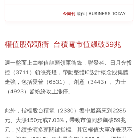
今周刊
製作 | BUSINESS TODAY
權值股帶頭衝 台積電市值飆破59兆
週一盤面上由權值龍頭領軍衝鋒，聯發科、日月光投
控（3711）領漲亮燈，帶動整體IC設計概念股集體
走強，包括愛普（6531）、創意（3443）、力士
（4923）皆紛紛攻上漲停。
此外，指標股台積電（2330）盤中最高來到2285
元、大漲150元或7.03%，帶動市值同步飆破59兆
元，持續扮演多頭關鍵指標。其它權值大軍亦表現不