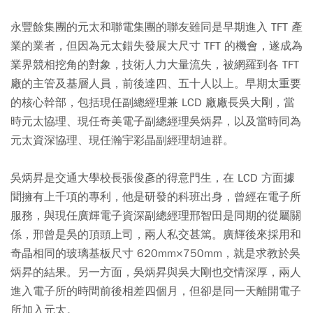
永豐餘集團的元太和聯電集團的聯友雖同是早期進入 TFT 產
業的業者，但因為元太錯失發展大尺寸 TFT 的機會，遂成為
業界競相挖角的對象，技術人力大量流失，被網羅到各 TFT
廠的主管及基層人員，前後達四、五十人以上。早期太重要
的核心幹部，包括現任副總經理兼 LCD 廠廠長吳大剛，當
時元太協理、現任奇美電子副總經理吳炳昇，以及當時同為
元太資深協理、現任瀚宇彩晶副經理胡迪群。
吳炳昇是交通大學校長張俊彥的得意門生，在 LCD 方面據
聞擁有上千項的專利，他是研發的科班出身，曾經在電子所
服務，與現任廣輝電子資深副總經理邢智田是同期的從屬關
係，邢曾是吳的頂頭上司，兩人私交甚篤。廣輝後來採用和
奇晶相同的玻璃基板尺寸 620mm×750mm，就是求教於吳
炳昇的結果。另一方面，吳炳昇與吳大剛也交情深厚，兩人
進入電子所的時間前後相差四個月，但卻是同一天離開電子
所加入元太。