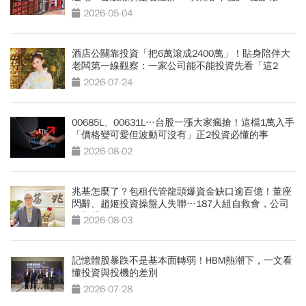
告」
2026-05-04
酒店公關靠投資「把6萬滾成2400萬」！貼身陪伴大
老闆第一線觀察：一家公司能不能投資先看「這2
點」
2026-07-24
00685L、00631L…台股一漲大家瘋搶！這檔1萬入手
「價格變可愛但波動可沒有」正2投資必懂的事
2026-08-02
兆基怎麼了？包租代管龍頭爆資金缺口逾百億！董座
閃辭、趙姬投資操盤人失聯…187人組自救會，公司
最新聲明
2026-08-03
記憶體股暴跌不是基本面轉弱！HBM熱潮下，一文看
懂投資與投機的差別
2026-07-28