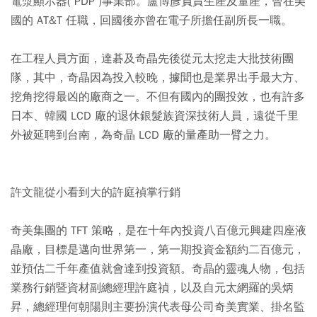
電漿顯示器( PDP )事業部。盧博彥負責生產及量產，曾在美
國的 AT&T 任職，回國後亦曾在電子所擔任副所長一職。
在工程人員方面，達碁及奇晶先後從元太挖走大批技術團
隊，其中，奇晶因為投入較晚，據聞也是業界出手最大方、
挖角挖得最凶的廠商之一。不但有國內的團投效，也有許多
日本、韓國 LCD 廠的退休銀髮族資深技術人員，遠從千里
外被延聘到台南，為奇晶 LCD 廠的量產助一臂之力。
許文龍從小看到大的許庭禎掌行銷
奇美集團的 TFT 策略，是在十年內投資八百億元興建四座液
晶廠，目標是邁向世界第一，第一期投資金額約二百億元，
並預估二千年產值就會達到投資額。奇晶的靈魂人物，包括
業務行銷暨資材副總經理許庭禎，以及自元太網羅的吳炳
昇，總經理何朝陽則主要扮演代表母公司奇美實業、掛名監