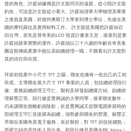
督的角色。許庭禎據傳是許文龍同宗的遠親，從小陪許文龍
釣魚，可說是許文龍從小看大。許庭禎清華大學物理系畢業
之後負笈美國，於德州奧斯汀大學拿到博士學位，先後在美
國的摩托羅拉及應用材料工作。 許文龍從美國把許庭禎召
回台灣，原先是替奇美的LCD 投資計畫拿主意，接著則是要
許庭禎接掌實際的運作。許庭禎以三十六歲的年齡在奇美集
團這類傳統產業中能位居副總經理一職，不難看出許文龍對
其的信任與欣賞。
拜當初投產中小尺寸 TFT 之賜，聯友也擁有一批自己的工程
班底。主導聯友展大尺寸 TFT 事業的人員，包括總經理段行
健、業務副總經理王守仁、製程及研發副總羅方禎、副總經
理蘇豐正等。段行健是曹興誠的大學同學，接掌聯友數年，
仍未讓聯友脫離虧損陰影，於是曹興誠又從聯電調來當時的
部經理王守仁並拔擢為副總，強勢參與聯友的營運。蘇豐正
早期在美國奇異電子服務，長於製程，對 TFT 的技術嫻熟；
而羅方禎亦是技術人員出身，和段行健是美國全錄( Xerox )