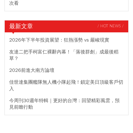
次看
最新文章
/ HOT NEWS /
2026年下半年投資展望：狂熱漲勢 vs 嚴峻現實
友達二把手柯富仁裸辭內幕！「落後群創」成最後稻
草？
2026前進大南方論壇
佳世達集團艦隊無人機小隊起飛！鎖定美日頂級客戶切
入
今周刊30週年特輯｜更好的台灣：回望精彩風雲，預
見前瞻行動