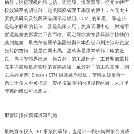
迪群，與協理級的張志信、周定輝、溫萬壽等。從元太轉而
投效瀚宇的胡迪群，是美國麻省理工學院的博士，在元太主
要負責研發及後段液晶顯示器模組( LCM )的量產。 張志信
是焦佑麒家的親信，算是焦家人馬，負責管理中心，對瀚宇
營運規畫的影響力不言而喻。周定輝亦實際參與瀚宇技轉的
談判規畫，早先華新麗華集團曾與日本凸版印刷洽談彩色濾
光片的技轉，就是由周出馬。溫萬壽是原本華邦二廠的廠
長，為半導體界出身，負責瀚宇的工廠部分，主要即借重其
在半導體廠量產管理的實際經驗。至於瀚宇的工程團隊，則
以高雄夏普( Sharp ) STN 組裝廠為班底，當時高雄夏普一
票三十多人全被挖走，帶槍投靠瀚宇的後段模組廠，人才爭
奪戰的慘烈可以想見。
邢智田擔任廣輝資深副總
最晚宣布投入 TFT 事業的廣輝，也是唯一和技轉對象合資成