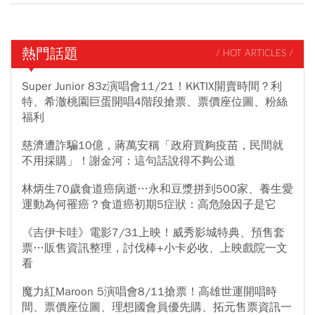
熱門話題
/ HOT ARTICLES /
Super Junior 83z演唱會11/21！KKTIX開賣時間？利
特、希澈桃園巨蛋開唱4階段搶票、票價座位圖、粉絲
福利
慈濟遭詐騙10億，蔣萬安稱「政府買夠疫苗，民間就
不用採購」！謝金河：這句話說得不夠公道
林炳生70歲食道癌病逝…永和豆漿拼到500家、養生愛
運動為何罹癌？食道癌初期5症狀：高危險因子是它
《吉伊卡哇》電影7/31上映！威秀影城特典、預售套
票…販售資訊整理，討伐棒+小卡必收、上映戲院一文
看
魔力紅Maroon 5演唱會8/11搶票！高雄世運開唱時
間、票價座位圖、理想國會員優先購、拓元售票資訊一