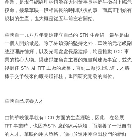
產業，是現任總經理林鎮源在大同董事長林挺生徵召下臨危
授命，接掌華映一段相當長的時間以後的事，而真正開始有
規模的生產，也大概是從五年前左右開始。
華映自一九八八年開始建立自己的 STN 生產線，最早是由
十個人開始做起。除了林鎮源的堅持之外，華映的元老級副
總經理許德輝，以及光電處處長梁建錚，均是推動 LCD 事
業的核心人物。梁建錚並負責主要的規畫與建廠事宜，並先
後擔任 STN 及 TFT 工廠的廠長，直到工廠步上軌道，才將
棒子交予後來的廠長鍾祥桂，重回研究開發的崗位。
華映自己培養人才
由於華映很早就有 LCD 方面的生產經驗，因此，在發展
TFT 事業時，也因為STN 廠的練兵經驗，而培養了一批自有
的人才。華映的用人策略，傾向於進用剛踏出校門的新鮮