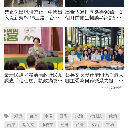
禁止你出境就禁止…中國出
高希均過世享耆壽90歲…2
入境新規9/15上路，台灣
個月前慶生暢談4字信念，
人小心「有去無回」？4種
回憶錄給讀者忠告：自求多
職業特別注意：前例在這
福、一切靠自己爭氣
最新民調／賴清德政府民意
蔡英文陳瑩什麼關係？最大
調查「信任度、執政滿意
咖主委為何跨派系力挺、連
度」雙升，不滿意比率下
饒慶鈴都曬合照...同場背後
Ads by
降…中央表現牽動縣市長選
藏政壇合作內幕？
戰！
經濟
台灣
市場
國際
政治
行政院
政策
兩岸
蔡英文
服務業
經濟
台灣
政治
市場