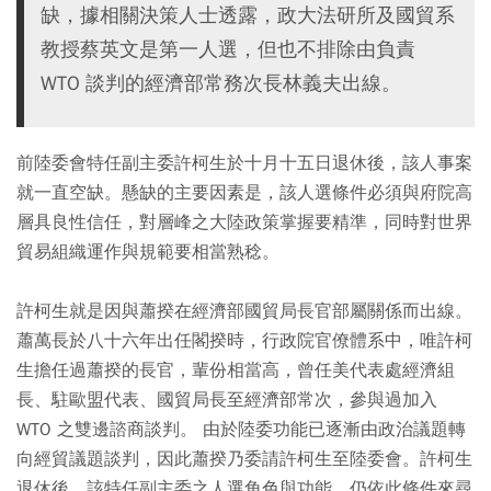
缺，據相關決策人士透露，政大法研所及國貿系
教授蔡英文是第一人選，但也不排除由負責
WTO 談判的經濟部常務次長林義夫出線。
前陸委會特任副主委許柯生於十月十五日退休後，該人事案
就一直空缺。懸缺的主要因素是，該人選條件必須與府院高
層具良性信任，對層峰之大陸政策掌握要精準，同時對世界
貿易組織運作與規範要相當熟稔。
許柯生就是因與蕭揆在經濟部國貿局長官部屬關係而出線。
蕭萬長於八十六年出任閣揆時，行政院官僚體系中，唯許柯
生擔任過蕭揆的長官，輩份相當高，曾任美代表處經濟組
長、駐歐盟代表、國貿局長至經濟部常次，參與過加入
WTO 之雙邊諮商談判。 由於陸委功能已逐漸由政治議題轉
向經貿議題談判，因此蕭揆乃委請許柯生至陸委會。許柯生
退休後，該特任副主委之人選角色與功能，仍依此條件來尋