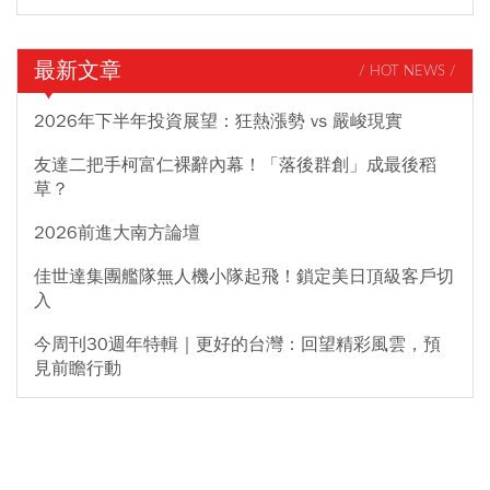
最新文章
/ HOT NEWS /
2026年下半年投資展望：狂熱漲勢 vs 嚴峻現實
友達二把手柯富仁裸辭內幕！「落後群創」成最後稻
草？
2026前進大南方論壇
佳世達集團艦隊無人機小隊起飛！鎖定美日頂級客戶切
入
今周刊30週年特輯｜更好的台灣：回望精彩風雲，預
見前瞻行動