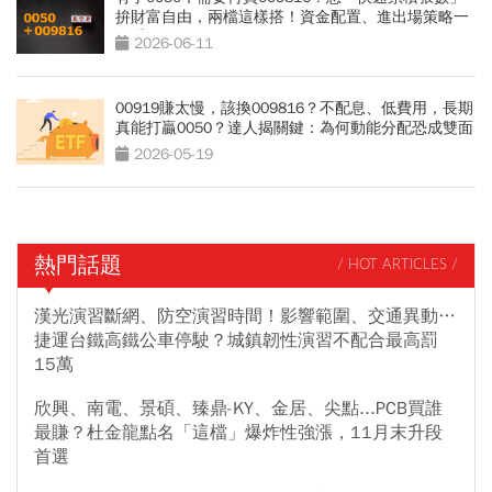
拚財富自由，兩檔這樣搭！資金配置、進出場策略一
次看
2026-06-11
00919賺太慢，該換009816？不配息、低費用，長期
真能打贏0050？達人揭關鍵：為何動能分配恐成雙面
刃
2026-05-19
熱門話題
/ HOT ARTICLES /
漢光演習斷網、防空演習時間！影響範圍、交通異動…
捷運台鐵高鐵公車停駛？城鎮韌性演習不配合最高罰
15萬
欣興、南電、景碩、臻鼎-KY、金居、尖點...PCB買誰
最賺？杜金龍點名「這檔」爆炸性強漲，11月末升段
首選