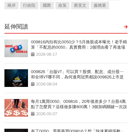
兩岸
行政院
國際
政策
蔡英文
服務業
延伸閱讀
009816內扣有比0050少？5月換股成本曝光！老手精
算「不配息的0050」真實費用：2個理由看了再進場
2026-06-17
009826「台版VT」可以買？股價、配息、成分股…
和全球VT哪不同，為何連周冠男都說009826上市是
邁大步？
2026-08-04
每月1萬買0050、009816，20年後差多少？台股4萬
點了怎麼買？這樣做多賺800萬！3個加碼關鍵一次說
清楚
2026-05-07
有了0050，需要再買009816？想「快速累積張數」