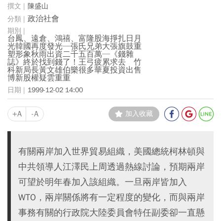
陳盛山
政治社會
台鳳、遠倉、鴻禧、富隆股海掙扎日月
光韓國再度發光─張氏兄弟大張旗鼓重
塑形象秋雨出資二千五百萬─《錢雜
誌》終於找到錢了！王弓疲累求去 竹
科新局長黃文雄伯樂很多華夏投資出售
博新股權疑雲重重
1999-12-02 14:00
+A
-A
加入收藏
有關兩岸加入世界貿易組織，美國總統柯林頓與
中共領導人江澤民上周透過熱線討論，預期兩岸
可望於明年春加入該組織。一旦兩岸皆加入
WTO，兩岸關係將有一定程度的變化，而與兩岸
事務有關的行政院大陸委員會特任副委卻一直懸