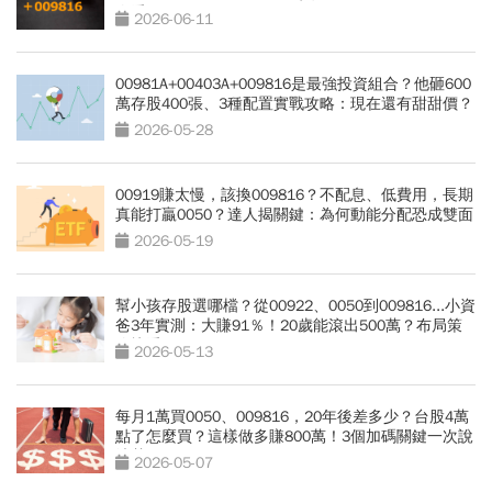
次看
2026-06-11
00981A+00403A+009816是最強投資組合？他砸600
萬存股400張、3種配置實戰攻略：現在還有甜甜價？
2026-05-28
00919賺太慢，該換009816？不配息、低費用，長期
真能打贏0050？達人揭關鍵：為何動能分配恐成雙面
刃
2026-05-19
幫小孩存股選哪檔？從00922、0050到009816...小資
爸3年實測：大賺91％！20歲能滾出500萬？布局策
略快看
2026-05-13
每月1萬買0050、009816，20年後差多少？台股4萬
點了怎麼買？這樣做多賺800萬！3個加碼關鍵一次說
清楚
2026-05-07