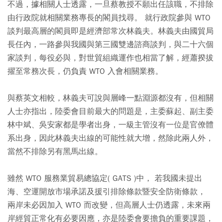
不過，據相關人士透露，一旦蔡教授不願出任該職，不排除
由行政院就相關業務專長的閣員找尋。 就行政院參與 WTO
談判最高層的閣員即是經濟部常次林義夫。林義夫由國貿局
長任內，一路參與我國與第三國雙邊諮商談判，與二十六個
家談判，每役必與，對世貿組織運作也相當了解，經蕭揆拔
擢至常務次長，仍負責 WTO 入會相關業務。
與蔡英文相較，林義夫可說與層峰一點淵源都沒有，但相關
人士亦指出，陸委會目前最大的問題是，主委蘇起、副主委
林中斌、吳安家都是學者出身，一級主管沒有一位是官僚體
系出身，因此林義夫出線的可能性就大增，然除此兩人外，
當然不排除另有黑馬出線。
雖然 WTO 服務業貿易總協定( GATS )中， 若我國未提出
海、空運開放市場承諾及援引排除條款暨安全防衛條款，
兩岸未必因加入 WTO 而改變，但高層人士仍透露，未來兩
岸經貿正常化有必要因應，亦是陸委會要擔負的重要課題，