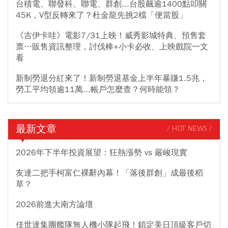
台積電、聯發科、聯電、群創...台股飆逾1400點叩關
45K，V型反轉來了？杜金龍先挑2檔「便當股」
《吉伊卡哇》電影7/31上映！威秀影城特典、預售套
票…販售資訊整理，討伐棒+小卡必收、上映戲院一文
看
新制勞退分紅來了！新制勞退基金上半年暴賺1.5兆，
勞工平均領逾11萬...帳戶怎麼查？何時能領？
最新文章
/ HOT NEWS /
2026年下半年投資展望：狂熱漲勢 vs 嚴峻現實
友達二把手柯富仁裸辭內幕！「落後群創」成最後稻
草？
2026前進大南方論壇
佳世達集團艦隊無人機小隊起飛！鎖定美日頂級客戶切