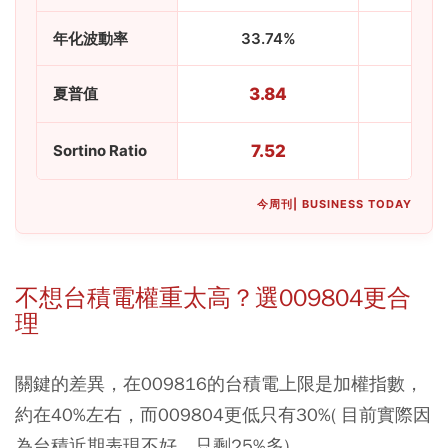
年化波動率
33.74%
33.
夏普值
3.84
3.
Sortino Ratio
7.52
7.
今周刊| BUSINESS TODAY
不想台積電權重太高？選009804更合
理
關鍵的差異，在009816的台積電上限是加權指數，
約在40%左右，而
009804
更低只有30%( 目前實際因
為台積近期表現不好，只剩25%多) 。