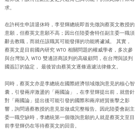
求。
在許柯生申請退休時，李登輝總統即首先徵詢蔡英文教授的
意願，但蔡英文意願不高；因出任陸委會特任副主委一職須
辭去教職，而就任該職其可能發揮的功能將遽減。 其實，
蔡英文是目前國內研究 WTO 相關問題的權威學者，多次參
與台灣加入 WTO 雙邊諮商談判的高級顧問，在台灣與談判
國簽訂的協定， 最後皆由蔡英文逐條過濾法律條文。
同時，蔡英文亦是李總統在國際經濟領域徵詢意見的核心智
囊，引發兩岸激盪的「兩國論」，在李登輝提出前，就曾針
對「兩國論」提出後可能引發的國際和兩岸經貿衝擊之影
響，詢問過蔡教授的意見並做成完整報告。因此陸委會副主
委一職空缺時，李總統第一個徵詢意願的人就是蔡英文至目
前李登輝仍在等待蔡英文的回音。