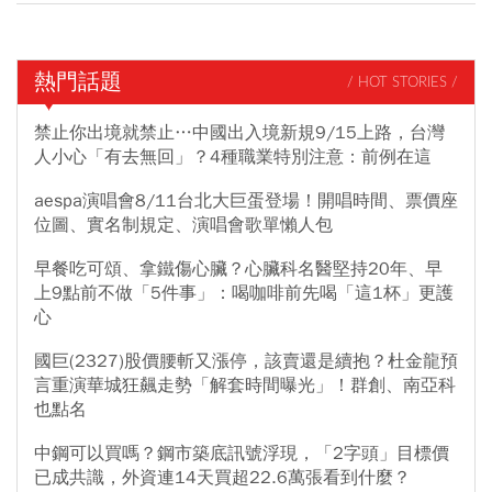
熱門話題
/ HOT STORIES /
禁止你出境就禁止…中國出入境新規9/15上路，台灣
人小心「有去無回」？4種職業特別注意：前例在這
aespa演唱會8/11台北大巨蛋登場！開唱時間、票價座
位圖、實名制規定、演唱會歌單懶人包
早餐吃可頌、拿鐵傷心臟？心臟科名醫堅持20年、早
上9點前不做「5件事」：喝咖啡前先喝「這1杯」更護
心
國巨(2327)股價腰斬又漲停，該賣還是續抱？杜金龍預
言重演華城狂飆走勢「解套時間曝光」！群創、南亞科
也點名
中鋼可以買嗎？鋼市築底訊號浮現，「2字頭」目標價
已成共識，外資連14天買超22.6萬張看到什麼？