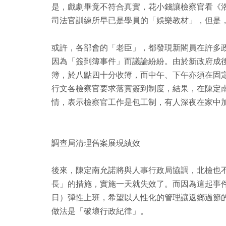
是，戲劇畢竟不符合真實，花小錢讓檢察官看《
司法官訓練所早已是學員的「娛樂教材」，但是
或許，各部會的「老臣」，都發現新閣員在許多
因為「簽到簿事件」而議論紛紛。由於新政府成
簿，於八點四十分收簿，而中午、下午亦須在固
行文各檢察官要求落實簽到制度，結果，在陳定
情，表示檢察官工作是包工制，有人深夜在家中
調查局清理舊案展現績效
後來，陳定南允諾將與人事行政局協調，北檢也
長」的措施，實施一天就失效了。而因為這起事
日）彈性上班，希望以人性化的管理讓返鄉過節
做法是「破壞行政紀律」。