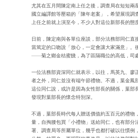
尤其在五月間陳定南上任之後，調查局在短短兩
國立編譯館等壓箱的「陳年老案」，希望展現調
上任之前就上演至今，不少人對這位新部長的態
日前，陳定南與各單位座談，部分法務部同仁直
當篤定的口吻說「放心，一定會讓大家滿意」。
——菊之鄉金桔蜜餞，為了區隔職位的高低，司
一位法務部資深同仁就表示，以往，馬英九、廖
者之外，同仁並沒有端午節禮物。不過，葉金鳳
這位同仁說，或許是因為女性部長的關係，葉部
發現對葉部長的懷念特別深。
不過，葉部長時代每人贈送價值約五百元的禮物
量，自掏腰包買「小禮物」送給同仁，也有部分
署、調查局等所屬單位，幾乎也都打破以往慣例