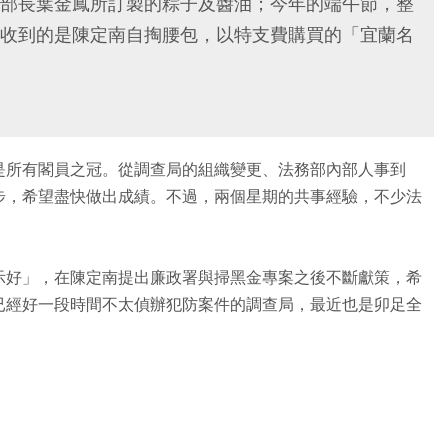
部長葉金鳳所訂製的粽子及醬油；今年的端午節，整
收到的是陳定南自掏腰包，以特支費購買的「宜蘭名
是所有閣員之冠。從調查局的組織變更、法務部內部人事到
步，希望盡快做出成績。不過，兩個星期的共事經驗，不少法
示好」，在陳定南提出廉政署與掃黑金專案之後不斷獻策，希
已經好一段時間不太偵辦犯防案件的調查局，最近也是卯足全