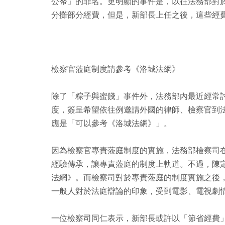
公帑」的罪名。更明顯的事件是，以往法務部對
分攤部分經費，但是，新部長上任之後，這些經
檢察官蒞庭制度請參考《洛城法網》
除了「粽子與蜜餞」事件外，法務部內最近經常
度，簽呈希望依往例邀請外國的律師、檢察官到
應是「可以參考《洛城法網》」。
因為檢察官專責蒞庭制度的實施，法務部檢察司
經驗傳承，讓專責蒞庭的制度上軌道。不過，陳
法網》。而檢察司對於專責蒞庭的制度實施之後
一般人對於法庭辯論的印象，受到電影、電視劇
一位檢察司同仁表示，新部長或許以「節省經費