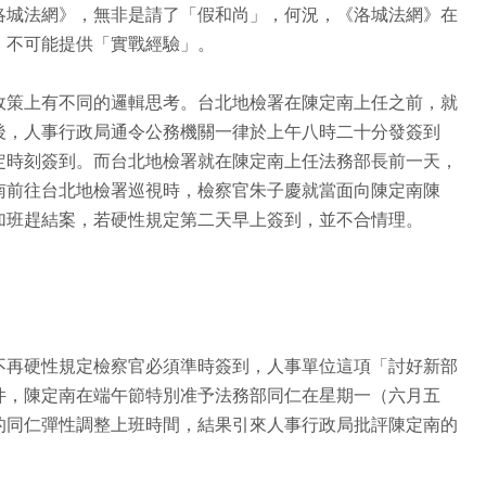
洛城法網》，無非是請了「假和尚」，何況，《洛城法網》在
，不可能提供「實戰經驗」。
政策上有不同的邏輯思考。台北地檢署在陳定南上任之前，就
後，人事行政局通令公務機關一律於上午八時二十分發簽到
定時刻簽到。而台北地檢署就在陳定南上任法務部長前一天，
南前往台北地檢署巡視時，檢察官朱子慶就當面向陳定南陳
加班趕結案，若硬性規定第二天早上簽到，並不合情理。
不再硬性規定檢察官必須準時簽到，人事單位這項「討好新部
件，陳定南在端午節特別准予法務部同仁在星期一（六月五
的同仁彈性調整上班時間，結果引來人事行政局批評陳定南的