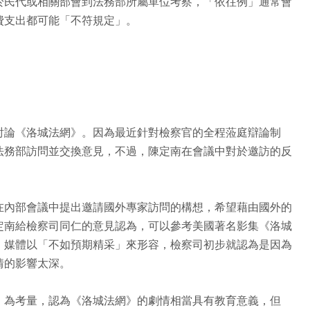
於民代或相關部會到法務部所屬單位考察，「依往例」通常會
費支出都可能「不符規定」。
討論《洛城法網》。因為最近針對檢察官的全程蒞庭辯論制
法務部訪問並交換意見，不過，陳定南在會議中對於邀訪的反
在內部會議中提出邀請國外專家訪問的構想，希望藉由國外的
定南給檢察司同仁的意見認為，可以參考美國著名影集《洛城
，媒體以「不如預期精采」來形容，檢察司初步就認為是因為
情的影響太深。
」為考量，認為《洛城法網》的劇情相當具有教育意義，但