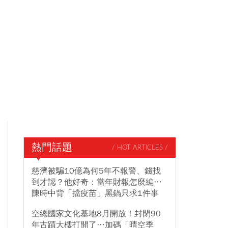
熱門話題
/ HOT ARTICLES /
慈濟被騙10億為何5年不報警、錢找
到才認？他好奇：當年財報怎麼編…
陳時中背「擋疫苗」黑鍋只求1件事
空總國家文化基地8月開放！封閉90
年古蹟大樓打開了…加碼「晴空季