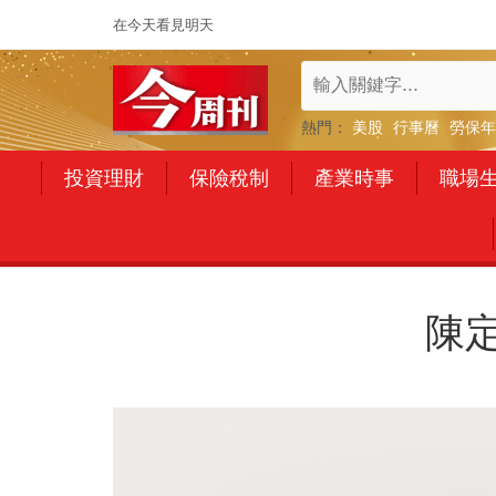
在今天看見明天
熱門：
美股
行事曆
勞保年
投資理財
保險稅制
產業時事
職場
陳定