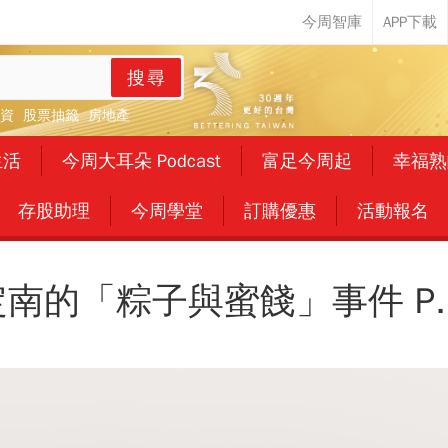
搜尋
資
股票抽籤
房地產
生活
今周大耳朵 Podcast
富足今周起
幸福熟
存股助理
今周學堂
訂購優惠
活動報名
南的「粽子與蜜餞」事件 P.