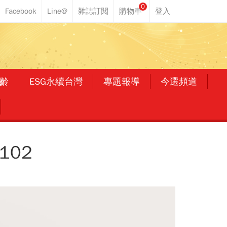
0
齡
ESG永續台灣
專題報導
今選頻道
102