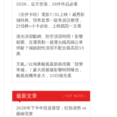
2026」這天登場，16件作品必看
《吉伊卡哇》電影7/31上映！威秀影
城特典、預售套票…販售資訊整理，
討伐棒+小卡必收、上映戲院一文看
漢光演習斷網、防空演習時間！影響
範圍、交通異動…捷運台鐵高鐵公車
停駛？城鎮韌性演習不配合最高罰15
萬
天氣／白海豚颱風最新路徑圖「陸警
準備」！豪大雨紫爆影響時間曝光，
颱風假機率多大，10日報先看
最新文章
/ HOT NEWS /
2026年下半年投資展望：狂熱漲勢 vs
嚴峻現實