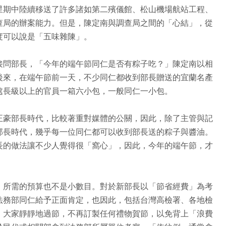
星期中陸續移送了許多諸如第二殯儀館、松山機場航站工程、
查局的辦案能力。但是，陳定南與調查局之間的「心結」，從
度可以說是「五味雜陳」。
接問部長，「今年的端午節同仁是否有粽子吃？」陳定南以相
後來，在端午節前一天，不少同仁都收到部長贈送的宜蘭名產
處長級以上的官員一箱六小包，一般同仁一小包。
正豪部長時代，比較著重對媒體的公關，因此，除了主管與記
部長時代，幾乎每一位同仁都可以收到部長送的粽子與醬油。
長的做法讓不少人覺得很「窩心」，因此，今年的端午節，才
，所需的預算也不是小數目。對於新部長以「節省經費」為考
法務部同仁給予正面肯定，也因此，包括台灣高檢署、各地檢
，大家靜靜地過節，不再訂製任何禮物賀節，以免背上「浪費