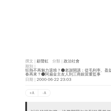
顧聲虹
政治社會
狂熱不再魅力退燒？●老謝開講：從毛利率、盈
春再來？●阿扁金主友人到三商銀當董監事
2000-06-22 23:03
+A
-A