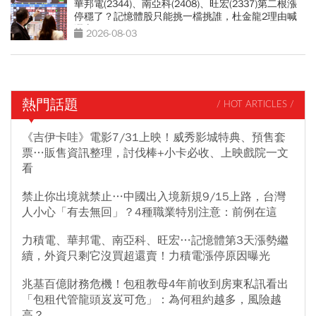
華邦電(2344)、南亞科(2408)、旺宏(2337)第二根漲
停穩了？記憶體股只能挑一檔挑誰，杜金龍2理由喊
選它
2026-08-03
熱門話題
/ HOT ARTICLES /
《吉伊卡哇》電影7/31上映！威秀影城特典、預售套
票…販售資訊整理，討伐棒+小卡必收、上映戲院一文
看
禁止你出境就禁止…中國出入境新規9/15上路，台灣
人小心「有去無回」？4種職業特別注意：前例在這
力積電、華邦電、南亞科、旺宏…記憶體第3天漲勢繼
續，外資只剩它沒買超還賣！力積電漲停原因曝光
兆基百億財務危機！包租教母4年前收到房東私訊看出
「包租代管龍頭岌岌可危」：為何租約越多，風險越
高？