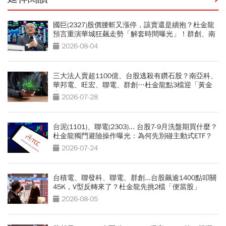
國巨(2327)股價腰斬又漲停，該賣還是續抱？杜金龍
預言重演華城狂飆走勢「解套時間曝光」！群創、南
亞科也點名
2026-08-04
三大法人賣超1100億、台股逃殺有鑽石股？南亞科、
華邦電、旺宏、聯電、群創…杜金龍點3檔迎「黃金
坑」買點
2026-07-28
台泥(1101)、聯電(2303)... 台股7-9月洗盤期買什麼？
杜金龍獨門避險操作曝光：為何先別碰主動式ETF？
2026-07-24
台積電、聯發科、聯電、群創...台股飆逾1400點叩關
45K，V型反轉來了？杜金龍先挑2檔「便當股」
2026-08-05