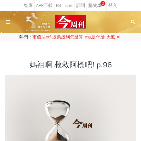
0
熱門：
市值型etf
股票股利怎麼算
esg是什麼
天氣
AI
媽祖啊 救救阿標吧! p.96