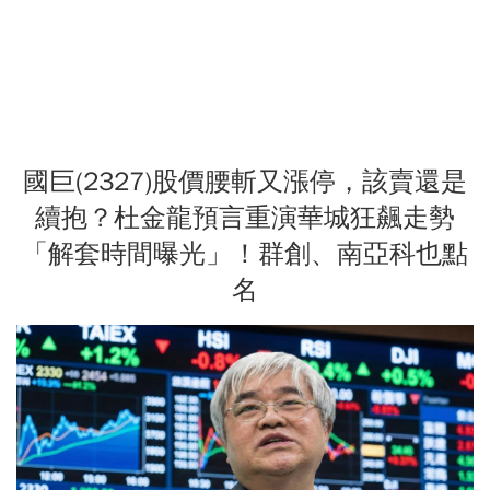
國巨(2327)股價腰斬又漲停，該賣還是
續抱？杜金龍預言重演華城狂飆走勢
「解套時間曝光」！群創、南亞科也點
名