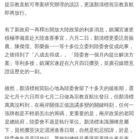
提宗教直航可專案研究辦理的談話，更讓顏清標視宗教直航
即將放行。
有了新政府一再釋出開放大陸政策的利多消息，鎮瀾宮遂更
積極準備直赴大陸進香事宜，六月二日，顏清標更委託曾振
農、陳傑儒、郭榮振……等十多位立委到陸委會促成此事，
之後得到了「八成去得成」、「陸委會一個月內提出解決方
案」等利多後，鎮瀾宮遂趕在六月四日擲筊，並廣召媒體見
證這歷史的一刻。
雖然，顏清標相當貼心地為陸委會留了十多天的緩衝期，選
定七月十六日而非七月二日做為宗教直航出發日，但顏清標
萬萬沒料到，在兩岸關係正值詭譎多變的關鍵時刻，任何一
張牌都是不輕易丟出的籌碼，更重要的是，兩岸政策的老闆
是總統府，陸委會不過是執行單位。顏清標未識層峰意屬
下，貿然擲筊決定湄洲進香日期，自然是犯忌招諱，於是，
陸委會先是否認放行，黑臉副總統呂秀蓮跟著跳出來斥責，