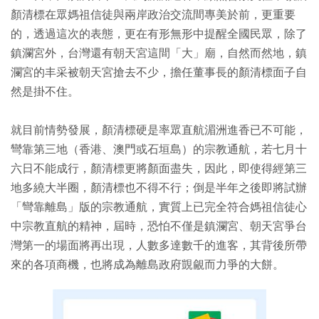
顏清標在眾媽祖信徒與兩岸政治交流間專美於前，更重要
的，透過這次的表態，更在有形無形中提醒全國民眾，除了
鎮瀾宮外，台灣還有朝天宮這間「大」廟，自然而然地，鎮
瀾宮的丰采被朝天宮搶去不少，擔任董事長的顏清標面子自
然是掛不住。
就目前情勢發展，顏清標硬是率眾直航湄洲進香已不可能，
彎靠第三地（香港、澳門或石垣島）的宗教通航，若七月十
六日不能成行，顏清標更將顏面盡失，因此，即使得經第三
地多繞大半圈，顏清標也不得不行；倒是半年之後即將試辦
「彎靠離島」版的宗教通航，實質上已完全符合媽祖信徒心
中宗教直航的精神，屆時，恐怕不僅是鎮瀾宮、朝天宮爭台
灣第一的場面將再出現，人數多達數千的進客，其背後所帶
來的各項商機，也將成為離島政府覬覦而力爭的大餅。