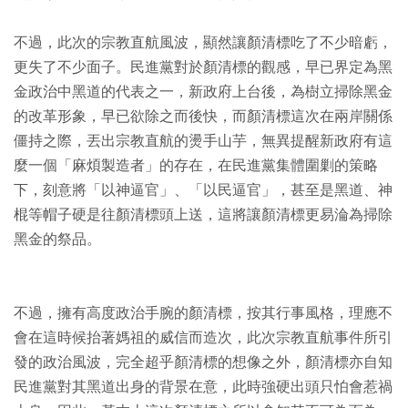
不過，此次的宗教直航風波，顯然讓顏清標吃了不少暗虧，
更失了不少面子。民進黨對於顏清標的觀感，早已界定為黑
金政治中黑道的代表之一，新政府上台後，為樹立掃除黑金
的改革形象，早已欲除之而後快，而顏清標這次在兩岸關係
僵持之際，丟出宗教直航的燙手山芋，無異提醒新政府有這
麼一個「麻煩製造者」的存在，在民進黨集體圍剿的策略
下，刻意將「以神逼官」、「以民逼官」，甚至是黑道、神
棍等帽子硬是往顏清標頭上送，這將讓顏清標更易淪為掃除
黑金的祭品。
不過，擁有高度政治手腕的顏清標，按其行事風格，理應不
會在這時候抬著媽祖的威信而造次，此次宗教直航事件所引
發的政治風波，完全超乎顏清標的想像之外，顏清標亦自知
民進黨對其黑道出身的背景在意，此時強硬出頭只怕會惹禍