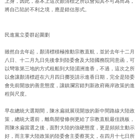
上身，因此，基本上這次顏清標之所以會知其不可為而為，
將自己陷於不利之境，應是錯估形式。
民進黨立委群起圍剿
雖然自去年起，顏清標積極推動宗教直航，並於去年十二月
八日、十二月九日先後拿到陸委會及大陸國務院同意函，可
以彎靠第三地的方式租船到大陸湄洲進香，不過，這次之所
以會讓顏清標趕在六月四日擲筊請示進香日期，完全是陸委
會先前開放的善意態度，讓鎮瀾宮錯判新政府兩岸政策的進
程與尺度。
早在總統大選期間，陳水扁就展現開放的新中間路線大陸政
策，總統大選前，離島開發條例更給了宗教直航最佳跳板，
而陳水扁當選之後，面對大陸的強硬態度，更是頻頻主動示
好，而主掌大陸政策的陸委會主委蔡英文，在四月十七日所