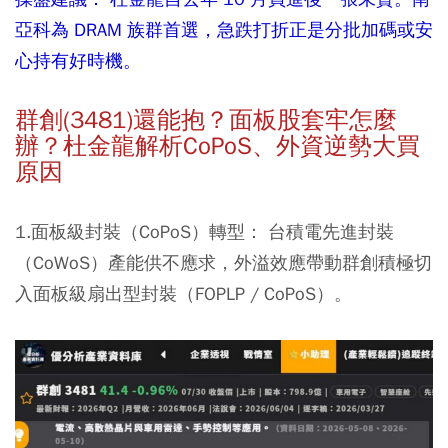
亞科為 DRAM 族群首選，急跌打折正是分批加碼或安
心持有好時機。
群創(3481)還能抱？面板股套牢怎麼
辦？杜金龍解析CoPoS、外資逆勢大買
原因
1.面板級封裝（CoPoS）轉型：
台積電先進封裝
（CoWoS）產能供不應求，外溢效應帶動群創積極切
入面板級扇出型封裝（FOPLP / CoPoS）。