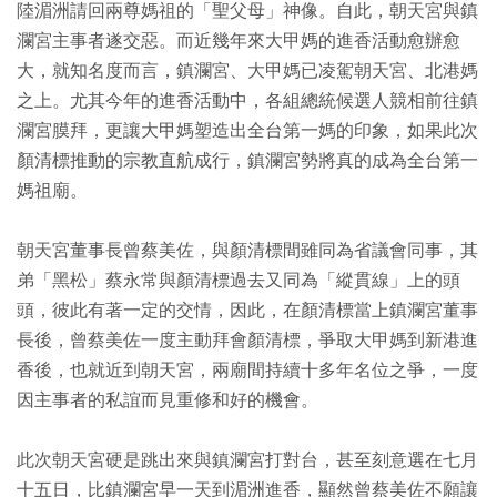
陸湄洲請回兩尊媽祖的「聖父母」神像。自此，朝天宮與鎮
瀾宮主事者遂交惡。而近幾年來大甲媽的進香活動愈辦愈
大，就知名度而言，鎮瀾宮、大甲媽已凌駕朝天宮、北港媽
之上。尤其今年的進香活動中，各組總統候選人競相前往鎮
瀾宮膜拜，更讓大甲媽塑造出全台第一媽的印象，如果此次
顏清標推動的宗教直航成行，鎮瀾宮勢將真的成為全台第一
媽祖廟。
朝天宮董事長曾蔡美佐，與顏清標間雖同為省議會同事，其
弟「黑松」蔡永常與顏清標過去又同為「縱貫線」上的頭
頭，彼此有著一定的交情，因此，在顏清標當上鎮瀾宮董事
長後，曾蔡美佐一度主動拜會顏清標，爭取大甲媽到新港進
香後，也就近到朝天宮，兩廟間持續十多年名位之爭，一度
因主事者的私誼而見重修和好的機會。
此次朝天宮硬是跳出來與鎮瀾宮打對台，甚至刻意選在七月
十五日，比鎮瀾宮早一天到湄洲進香，顯然曾蔡美佐不願讓