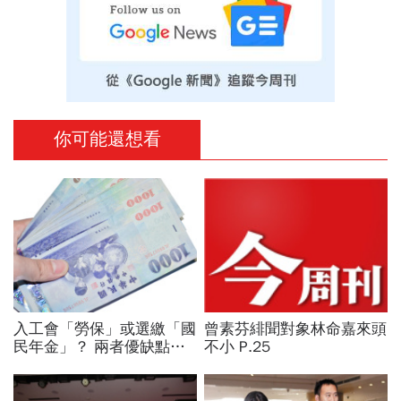
你可能還想看
入工會「勞保」或選繳「國
曾素芬緋聞對象林命嘉來頭
民年金」？ 兩者優缺點分
不小 P.25
析！ 老年給付「它」完勝