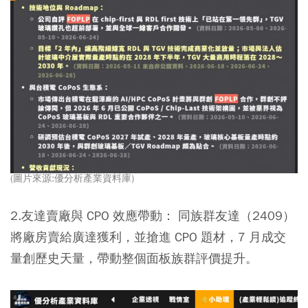
(圖片來源:優分析產業資料庫)
2.友達賣廠與 CPO 效應帶動：
同族群友達（2409）
將廠房賣給廣達獲利，並搶進 CPO 題材，7 月成交
量創歷史天量，帶動整個面板族群評價提升。