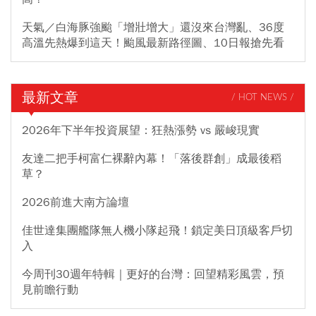
天氣／白海豚強颱「增壯增大」還沒來台灣亂、36度
高溫先熱爆到這天！颱風最新路徑圖、10日報搶先看
最新文章
/ HOT NEWS /
2026年下半年投資展望：狂熱漲勢 vs 嚴峻現實
友達二把手柯富仁裸辭內幕！「落後群創」成最後稻
草？
2026前進大南方論壇
佳世達集團艦隊無人機小隊起飛！鎖定美日頂級客戶切
入
今周刊30週年特輯｜更好的台灣：回望精彩風雲，預
見前瞻行動