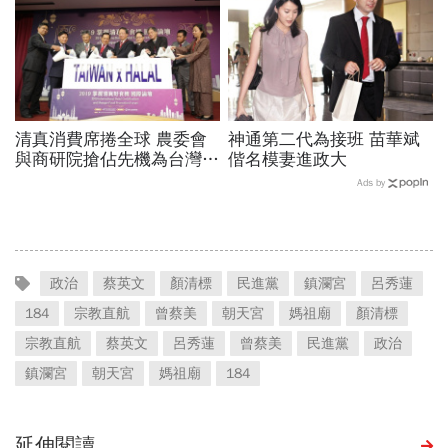
清真消費席捲全球 農委會
神通第二代為接班 苗華斌
與商研院搶佔先機為台灣農
偕名模妻進政大
水產加工品插旗穆斯林世界
Ads by
政治
蔡英文
顏清標
民進黨
鎮瀾宮
呂秀蓮
184
宗教直航
曾蔡美
朝天宮
媽祖廟
顏清標
宗教直航
蔡英文
呂秀蓮
曾蔡美
民進黨
政治
鎮瀾宮
朝天宮
媽祖廟
184
延伸閱讀