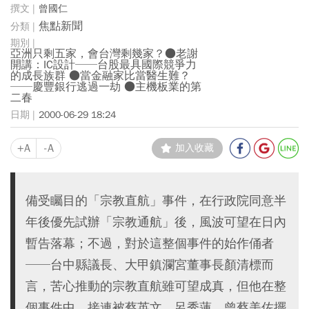
曾國仁
焦點新聞
亞洲只剩五家，會台灣剩幾家？●老謝
開講：IC設計──台股最具國際競爭力
的成長族群 ●當金融家比當醫生難？
──慶豐銀行逃過一劫 ●主機板業的第
二春
2000-06-29 18:24
+A
-A
加入收藏
備受矚目的「宗教直航」事件，在行政院同意半
年後優先試辦「宗教通航」後，風波可望在日內
暫告落幕；不過，對於這整個事件的始作俑者
──台中縣議長、大甲鎮瀾宮董事長顏清標而
言，苦心推動的宗教直航雖可望成真，但他在整
個事件中，接連被蔡英文、呂秀蓮、曾蔡美佐擺