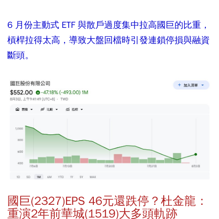
6 月份主動式 ETF 與散戶過度集中拉高國巨的比重，
槓桿拉得太高，導致大盤回檔時引發連鎖停損與融資
斷頭。
國巨(2327)EPS 46元還跌停？杜金龍：
重演2年前華城(1519)大多頭軌跡