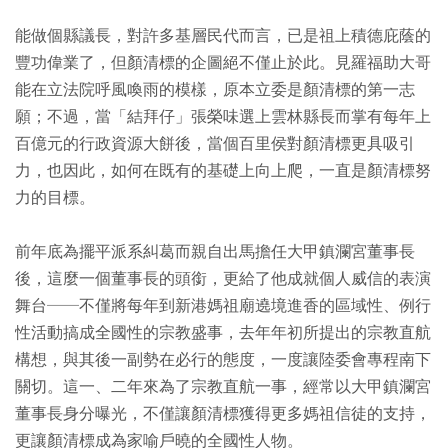
能做個縣議長，對許多基層民代而言，已是祖上積德庇蔭的
豐功偉業了，但顏清標的企圖絕不僅止於此。見羅福助大哥
能在立法院呼風喚雨的模樣，原本立委是顏清標的第一志
願；不過，當「結拜仔」張榮味選上雲林縣長而掌有每年上
百億元的行政資源大餅後，當個百里侯對顏清標更具吸引
力，也因此，如何在既有的基礎上向上爬，一直是顏清標努
力的目標。
前年底為擺平派系糾葛而親自出馬擔任大甲鎮瀾宮董事長
後，這麼一個董事長的頭銜，更給了他成就個人威信的表演
舞台
──
不僅將每年到新港媽祖廟遶境進香的區域性、例行
性活動搞成全國性的宗教盛事，去年年初所提出的宗教直航
構想，與其後一副勢在必行的態度，一度讓陸委會專程南下
關切。這一、二年來為了宗教直航一事，經常以大甲鎮瀾宮
董事長身分曝光，不僅讓顏清標獲得更多媽祖信徒的支持，
更讓顏清標成為家喻戶曉的全國性人物。