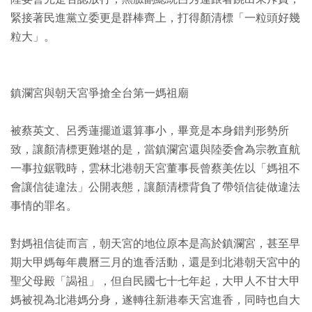
緊接著民進黨立委更是群棒齊上，打得顏清標「一粒頭好幾
粒大」。
鎮瀾宮與朝天宮爭搶全台第一媽祖廟
被蔡英文、呂秀蓮擺道還算事小，畢竟是本身錯判形勢所
致，讓顏清標更難堪的是，當鎮瀾宮還與陸委會為宗教直航
一事拉鋸戰時，雲林北港朝天宮董事長曾蔡美佐以「媽祖不
會讓信徒違法」公開表態，讓顏清標背負了帶領信徒做違法
事情的罪名。
對媽祖信徒而言，朝天宮的地位原本是高於鎮瀾宮，甚至早
期大甲媽每年農曆三月的進香活動，還是到北港朝天宮中的
聖父母殿「謁祖」，但自民國七十七年起，大甲人不甘大甲
媽被視為北港媽分身，遂轉往新港奉天宮進香，同時也自大