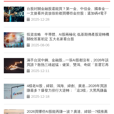
台股封關金融股還能買？第一金、中信金、國泰金…
一文搶看外資放假前都買哪些金控股：還加碼4電子
股
2025-12-28
投資攻略 半導體、AI股兩極化 低基期傳產股迎轉機
關稅答案初定 五大名家看台股
2025-08-06
滿手台泥中鋼、金融股...一張AI股都沒有，2026年該
買誰？散熱三雄超猛：健策、雙鴻、奇鋐「首選它再
賺6成」
2025-12-11
4檔老AI股，緯穎、鴻海、緯創、廣達...2026年買誰
賺最多？爆發力排行大逆轉：「這2檔」大黑馬賺贏
緯穎
2025-12-18
2026買哪些AI股能再賺一波？廣達、緯穎…7檔推薦