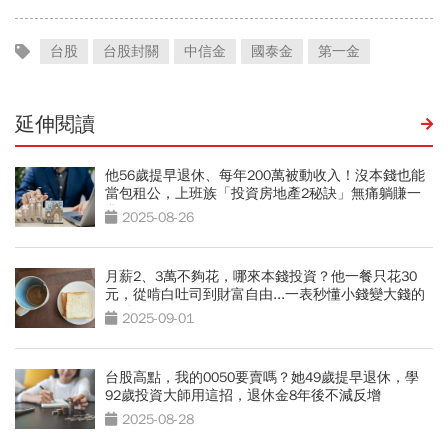
台股
台股封關
中信金
國泰金
第一金
延伸閱讀
他56歲提早退休、每年200萬被動收入！沒本錢也能
當包租公，上班族「投資房地產2秘訣」無痛躺賺一
輩子
2025-08-26
月薪2、3萬不夠花，哪來本錢投資？他一餐只花30
元，從啃白吐司到財富自由...一表秒懂小錢變大錢的
關鍵
2025-09-01
台股高點，我的0050要賣嗎？她49歲提早退休，學
92歲投資大師用這招，退休金8年後不減反增
2025-08-28