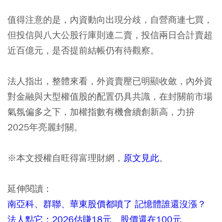
值得注意的是，內資動向出現分歧，自營商連七買，
但投信與八大公股行庫則連二賣，投信兩日合計賣超
近百億元，是否提前結帳仍有待觀察。
法人指出，整體來看，外資賣壓已明顯收斂，內外資
對金融與大型權值股的配置仍具共識，在封關前市場
氣氛偏多之下，加權指數有機會續創新高，力拚
2025年亮麗封關。
※本文授權自旺得富理財網，
原文見此
。
延伸閱讀：
南亞科、群聯、華東股價都噴了 記憶體誰還沒漲？
法人點它：2026估賺18元、股價還在100元