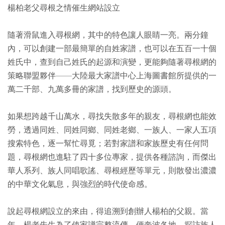
楊柏老父尋根之情催生網站設立
隨著滑鼠進入尋根網，其中的特色讓人眼睛一亮。兩分鐘
內，可以創建一部最簡單的自姓家譜，也可以在五百一十個
姓氏中，查到自己姓氏的起源和演變，更能夠隨著尋根網的
策略聯盟夥伴——大陸最大家譜中心上海圖書館所提供的一
萬二千部、九萬多冊的家譜，找到歷史的源頭。
如果想跨越千山萬水，尋找失散多年的親友，尋根網也能效
勞，透過同姓、同姓同鄉、同姓老鄉、一族人、一家人五項
搜索特色，逐一幫忙尋覓；若對家譜和家族歷史有任何問
題，尋根網也進駐了四十多位專家，提供各種諮詢，而傑出
華人系列、族人同唱歌謠、尋根經歷等單元，則散發出濃濃
的中華文化氣息，與強烈的時代使命感。
說起尋根網設立的來由，得追溯到創辦人楊柏的父親。當