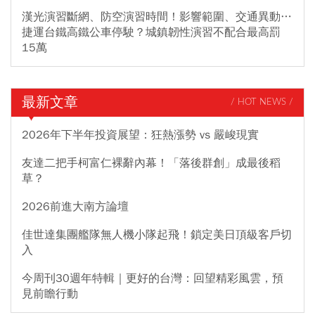
漢光演習斷網、防空演習時間！影響範圍、交通異動…
捷運台鐵高鐵公車停駛？城鎮韌性演習不配合最高罰
15萬
最新文章
/ HOT NEWS /
2026年下半年投資展望：狂熱漲勢 vs 嚴峻現實
友達二把手柯富仁裸辭內幕！「落後群創」成最後稻
草？
2026前進大南方論壇
佳世達集團艦隊無人機小隊起飛！鎖定美日頂級客戶切
入
今周刊30週年特輯｜更好的台灣：回望精彩風雲，預
見前瞻行動