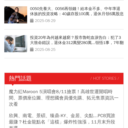
0050先養大、0056再領錢！給本金不多、中年準退
休族的投資攻略：40歲存股100萬，退休月領6萬股息
2025-08-29
投資20年為何越來越窮？股市魯蛇血淚告白：犯了3
大致命錯誤，退休金312萬變280萬...領悟1事，7年翻
身財務自由
2025-08-25
熱門話題
/ HOT STORIES /
魔力紅Maroon 5演唱會8/11搶票！高雄世運開唱時
間、票價座位圖、理想國會員優先購、拓元售票資訊一
次看
欣興、南電、景碩、臻鼎-KY、金居、尖點...PCB買誰
最賺？杜金龍點名「這檔」爆炸性強漲，11月末升段