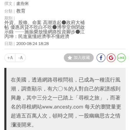
盧燕俐
教育
外資、股條、命案 高潮迭起●政府大補
帖 優惠房貸不吃白不吃●博學堂倒閉啟
示錄 ──施振榮放慢網路投資腳步●江
丙坤：民進黨懂經濟學不懂經濟
2000-08-24 18:28
+A
-A
加入收藏
在美國，透過網路尋根問祖，已成為一種流行風
潮，調查顯示，有六○％的人對自己的家譜感到
興趣，其中三分之一已踏上「尋根之旅」，而著
名的尋根網站www.ancesty.com 每天的瀏覽量更
超過五百萬人次，頓時之間，一股幽幽思古之情
瀰漫開來。