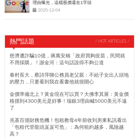
理由曝光，這檔股價還在1字頭
2025-12-04
熱門話題
/ HOT ARTICLES /
慈濟遭詐騙10億，蔣萬安稱「政府買夠疫苗，民間就
不用採購」！謝金河：這句話說得不夠公道
眷村長大，蔡詩萍聊公務員老父親：不給子女出人頭地
的壓力，只要看到我在看書他就很開心
金價準備北上？黃金現在可以買？大佛李其展：黃金價
格摸到4300美元是好事！瑞銀3理由喊5000美元不遠
了
兆基百億財務危機！包租教母4年前收到房東私訊看出
「包租代管龍頭岌岌可危」：為何租約越多，風險越
高？