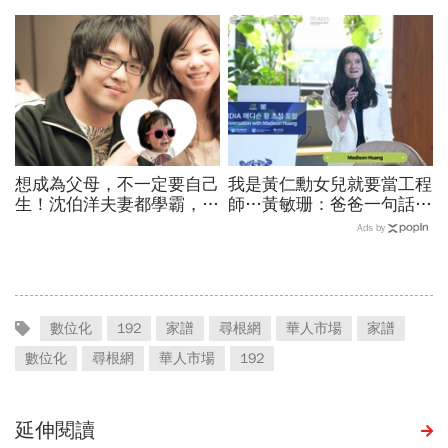
萬值得嗎？專家教你如何籌
報名時間、科目、學費、說
出孩子教育費、還能兼存退
明會，私立國中公立國中怎
休金
麼選
想成為父母，不一定要自己
我是黃仁勳女兒就要當工程
生！沈伯洋夫妻都學霸，歷
師…黃敏珊：爸爸一句話，
時兩年收養女兒：全家沒血
讓我從電機系改廚藝學校
Ads by
緣關係，但我們彼此相愛
「追尋所愛比跟潮流更重
要」
數位化
192
家譜
尋根網
華人市場
家譜
數位化
尋根網
華人市場
192
延伸閱讀