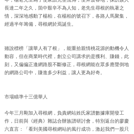
年，楊老先生為了使家譜完整流傳，便奔波各地，探訪族人
長達二年之久，箇中艱辛不為人知，老先生尋根的執著之
情，深深地感動了楊柏，在楊柏的號召下，各路人馬聚集，
經過半年籌備，尋根網於焉誕生。
雖說標榜「讓華人有了根」，能重拾親情桃花源的動機令人
動容，但在商業時代裡，創立公司講求的是獲利、賺錢，此
刻，又偏偏正逢網路股不斷修正，尋根網能在眾多應聲倒地
的網路公司中，賺進多少利益，讓人更為好奇。
市場瞄準十三億華人
今年三月剛加入尋根網，負責網站姓氏家譜數據庫開發工
作，日前與《經典》雜誌合辦族譜研討會，特別返台的廖慶
六直言：「看到美國尋根網站的風行成功，激起我們一股只