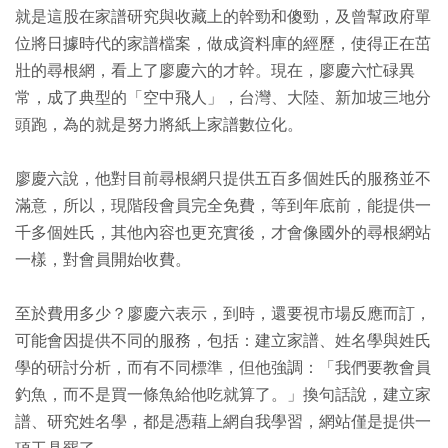
就是這股在家譜研究與收藏上的幹勁和傻勁，及曾幫政府單
位將日據時代的家譜檔案，做成資料庫的經歷，使得正在茁
壯的尋根網，看上了廖慶六的才幹。現在，廖慶六忙碌異
常，成了典型的「空中飛人」，台灣、大陸、新加坡三地分
頭跑，為的就是努力將紙上家譜數位化。
廖慶六說，他對目前尋根網只提供五百多個姓氏的服務並不
滿意，所以，現階段會員完全免費，等到年底前，能提供一
千多個姓氏，其他內容也更充實後，才會像國外的尋根網站
一樣，對會員開始收費。
至於費用多少？廖慶六表示，到時，還要視市場反應而訂，
可能會因提供不同的服務，包括：建立家譜、姓名學與姓氏
學的研討分析，而有不同標準，但他強調：「我們要教會員
釣魚，而不是買一條魚給他吃就算了。」換句話說，建立家
譜、研究姓名學，都是憑藉上網自我學習，網站僅是提供一