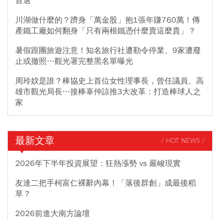
首選
川湖做什麼的？躋身「萬金股」抱1張年賺760萬！傳
產鐵工廠如何翻身「只有兩根鐵憑什麼賣這麼貴」？
暑假跟團旅遊注意！知名旅行社遭勒令停業、9家遭廢
止或撤照…觀光署完整黑名單曝光
周玲妏是誰？棒協史上首位女性理事長，曾任議員、高
雄市觀光局長…接棒辜仲諒推3大改革：打造棒球人之
家
最新文章
/ HOT NEWS /
2026年下半年投資展望：狂熱漲勢 vs 嚴峻現實
友達二把手柯富仁裸辭內幕！「落後群創」成最後稻
草？
2026前進大南方論壇