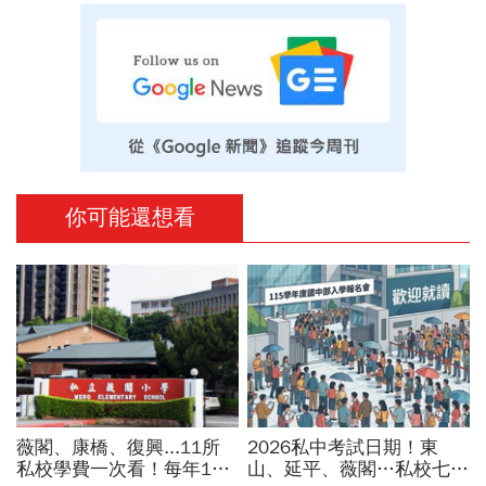
你可能還想看
薇閣、康橋、復興...11所
2026私中考試日期！東
私校學費一次看！每年100
山、延平、薇閣…私校七雄