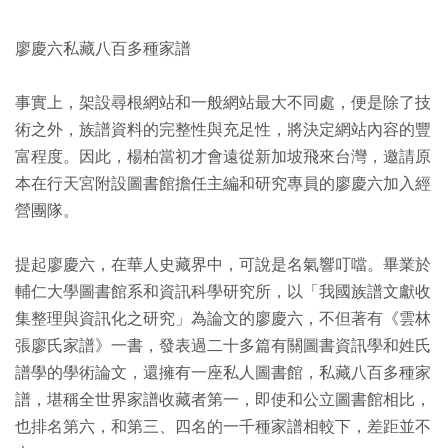
廖慶六私藏八百多種家譜
事實上，架設尋根網站和一般網站最大不同處，便是除了技
術之外，族譜資料的完整性與充足性，將決定網站內容的豐
富程度。因此，楊柏當初才會遠從新加坡飛來台灣，邀請原
本在行天宮附設圖書館擔任主編和研究專員的廖慶六加入經
營團隊。
提起廖慶六，在華人史藏界中，可說是名氣響叮噹。畢業於
輔仁大學圖書館系和資訊科學研究所，以「我國族譜文獻收
集整理與資訊化之研究」為論文的廖慶六，不但著有《雲林
張廖氏家譜》一書，發表過二十多篇有關圖書資訊學和姓氏
譜學的學術論文，還擁有一座私人圖書館，私藏八百多種家
譜，堪稱全世界家譜收藏者第一，即使和公立圖書館相比，
也排名第六，和第三、四名的一千種家譜相較下，差距並不