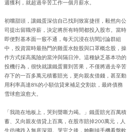
週獲利，就超過辛苦工作一個月薪水。
初嚐甜頭，讓鐵蛋深信自己找到致富捷徑，毅然向公
司提出留職停薪，決定將所有時間都投入股市。當時
即便對基本面一竅不通，每天沉浸在坊間討論群組
中，投資當時最熱門的雞蛋水餃股與口罩概念股，操
作方式採高風險的當沖與隔日沖。這種缺乏基本功的
投機行為，很快就讓鐵蛋嘗到苦果，不僅將過去辛苦
存下的一百多萬元積蓄賠光，更向親友借錢，甚至動
用利率高達8%的小額信貸來補足交割款，最終債務
雪球愈滾愈大。
「我跪在地板上，哭到聲嘶力竭。」鐵蛋賠光百萬積
蓄、又向親友借貸上百萬，在股市賠掉200萬元，人
生彷彿跌入無底深淵。哭完之後，她刪掉手機看盤軟