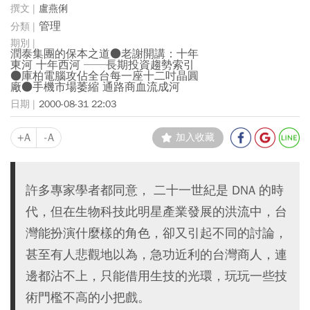
盧燕俐
管理
潤泰集團的保本之道●老謝開講：十年
東河 十年西河 ──長期投資趨勢索引
●庫柏電腦攻佔全台每一座十二吋晶圓
廠●手機市場萎縮 通路商血流成河
2000-08-31 22:03
+A
-A
加入收藏
許多專家學者都同意， 二十一世紀是 DNA 的時
代，但在生物科技此明星產業發展的洪流中，台
灣能扮演什麼樣的角色，卻又引起不同的討論，
甚至有人悲觀地以為，急功近利的台灣商人，連
邊都沾不上，只能借用生技的光環，玩玩一些技
術門檻不高的小把戲。