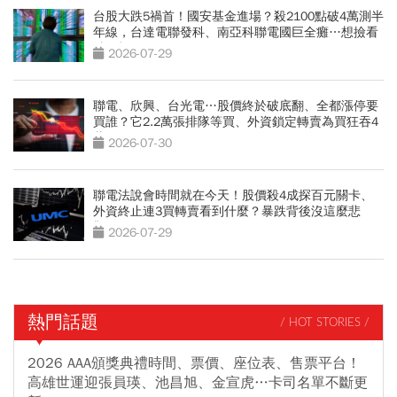
台股大跌5禍首！國安基金進場？殺2100點破4萬測半
年線，台達電聯發科、南亞科聯電國巨全癱…想撿看
3訊號
2026-07-29
聯電、欣興、台光電…股價終於破底翻、全都漲停要
買誰？它2.2萬張排隊等買、外資鎖定轉賣為買狂吞4
萬張
2026-07-30
聯電法說會時間就在今天！股價殺4成探百元關卡、
外資終止連3買轉賣看到什麼？暴跌背後沒這麼悲
觀？
2026-07-29
熱門話題
/ HOT STORIES /
2026 AAA頒獎典禮時間、票價、座位表、售票平台！
高雄世運迎張員瑛、池昌旭、金宣虎…卡司名單不斷更