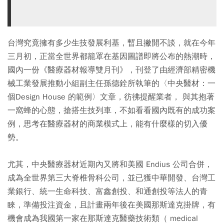
台灣究竟擁有多少生技發展利基，暫且撇開不談，就在今年
三月初，正當全世界都籠罩在基因圖譜即將公布的熱潮時，
國內一份《醫療器材報導雙月刊》，刊登了由經濟部精密機
械工業發展推動小組副主任孫德銓所執筆的〈中央醫材：一
個Design House 的範例〉文章，彷彿提醒業者， 與其抱著
一窩蜂的心態，搶搭生技列車，不如看看國內既有的成功案
例，思考在醫療器材的商業模式上，能有什麼樣的切入優
勢。
尤其，中央醫療器材近期內又將和美國 Endius 公司合併，
成為全世界第三大脊椎骨科公司，並已獲中華開發、台灣工
業銀行、統一生命科技、富鑫創投、和通創投等法人的青
睞，準備投注資金，且計畫兩年後在美國那斯達克掛牌，有
機會成為我國第一家在那斯達克醫藥技術類（ medical