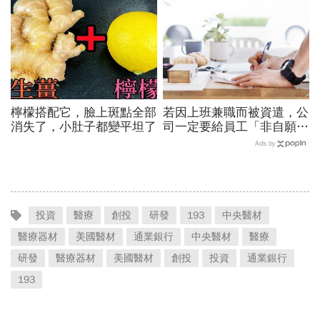
檸檬搭配它，臉上斑點全部
若因上班兼職而被資遣，公
消失了，小肚子都變平坦了
司一定要給員工「非自願離
職證明」嗎？
Ads by
投資
醫療
創投
研發
193
中央醫材
醫療器材
美國醫材
通業銀行
中央醫材
醫療
研發
醫療器材
美國醫材
創投
投資
通業銀行
193