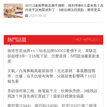
00713連兩季降息幾乎腰斬，殖利率剩6％還有救？為
何老手說抱緊就對了：3個估價法找買點，勝率更高
2025-09-25
熱門話題
/ HOT ARTICLES /
致癌苦茶油再+1！知名品牌500CC要價千元，苯駢芘
卻超標3倍…216瓶下架、怎麼退貨，5問題油廠最新進
度
天氣／白海豚颱風最新路徑！北北基桃「暴風圈侵襲
率」出爐，這天估發布海警，父親節會影響嗎？10日
報先看
景碩漲停第三根、南電返千元，欣興快亮燈...3檔我該
買誰？外資先挑它買超了！最新目標價全揭露
華邦電(2344)、南亞科(2408)、旺宏(2337)第二根漲