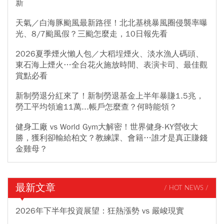
新
天氣／白海豚颱風最新路徑！北北基桃暴風圈侵襲率曝
光、8/7颱風假？三颱怎麼走，10日報先看
2026夏季煙火懶人包／大稻埕煙火、淡水漁人碼頭、
東石海上煙火…全台花火施放時間、表演卡司、最佳觀
賞點必看
新制勞退分紅來了！新制勞退基金上半年暴賺1.5兆，
勞工平均領逾11萬...帳戶怎麼查？何時能領？
健身工廠 vs World Gym大解密！世界健身-KY營收大
勝，獲利卻輸給柏文？教練課、會籍…誰才是真正賺錢
金雞母？
最新文章
/ HOT NEWS /
2026年下半年投資展望：狂熱漲勢 vs 嚴峻現實