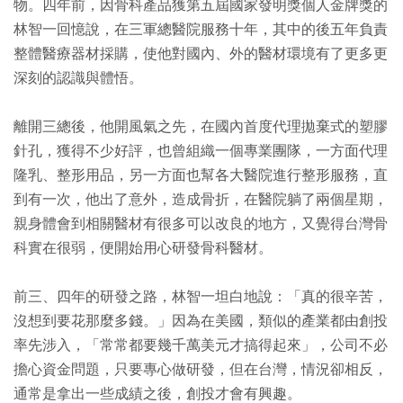
物。四年前，因骨科產品獲第五屆國家發明獎個人金牌獎的
林智一回憶說，在三軍總醫院服務十年，其中的後五年負責
整體醫療器材採購，使他對國內、外的醫材環境有了更多更
深刻的認識與體悟。
離開三總後，他開風氣之先，在國內首度代理拋棄式的塑膠
針孔，獲得不少好評，也曾組織一個專業團隊，一方面代理
隆乳、整形用品，另一方面也幫各大醫院進行整形服務，直
到有一次，他出了意外，造成骨折，在醫院躺了兩個星期，
親身體會到相關醫材有很多可以改良的地方，又覺得台灣骨
科實在很弱，便開始用心研發骨科醫材。
前三、四年的研發之路，林智一坦白地說：「真的很辛苦，
沒想到要花那麼多錢。」因為在美國，類似的產業都由創投
率先涉入，「常常都要幾千萬美元才搞得起來」，公司不必
擔心資金問題，只要專心做研發，但在台灣，情況卻相反，
通常是拿出一些成績之後，創投才會有興趣。