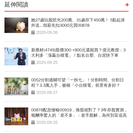
延伸閱讀
她27歲玩股賠光200萬、31歲存下450萬！ 5點起床
外送...領薪先扣3000元買00878
2025-09-26
新應材(4749)股價300➝900元還能買？億元教授：3
大利多「漲贏台積電」！點名台塑、台泥快下車
2025-09-25
0052分割過關可望「一拆七」！分割時間、分割日
程？3.3萬入手，被稱「小台積電」前景有多好？
2025-09-27
00878配息慘輸00919，換股就對了？3年存股實測，
報酬率驚人的「差不多」：老手親解，為何別盲追高
股息
2025-09-25