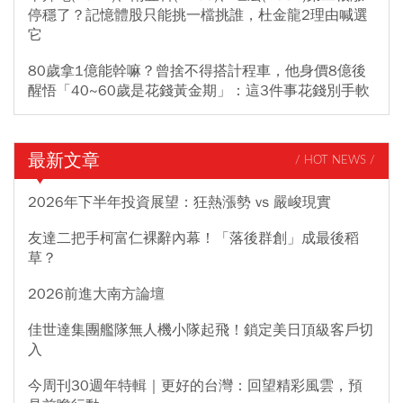
停穩了？記憶體股只能挑一檔挑誰，杜金龍2理由喊選
它
80歲拿1億能幹嘛？曾捨不得搭計程車，他身價8億後
醒悟「40~60歲是花錢黃金期」：這3件事花錢別手軟
最新文章
/ HOT NEWS /
2026年下半年投資展望：狂熱漲勢 vs 嚴峻現實
友達二把手柯富仁裸辭內幕！「落後群創」成最後稻
草？
2026前進大南方論壇
佳世達集團艦隊無人機小隊起飛！鎖定美日頂級客戶切
入
今周刊30週年特輯｜更好的台灣：回望精彩風雲，預