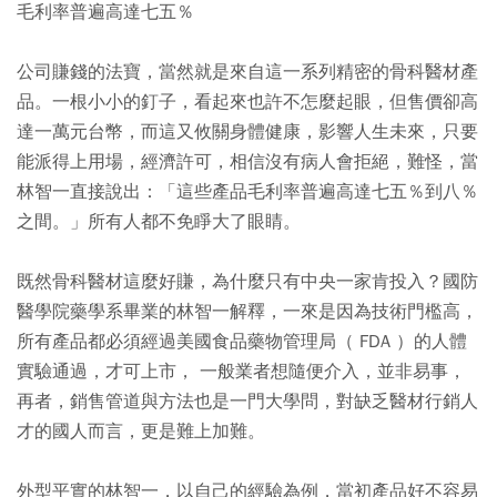
毛利率普遍高達七五％
公司賺錢的法寶，當然就是來自這一系列精密的骨科醫材產
品。一根小小的釘子，看起來也許不怎麼起眼，但售價卻高
達一萬元台幣，而這又攸關身體健康，影響人生未來，只要
能派得上用場，經濟許可，相信沒有病人會拒絕，難怪，當
林智一直接說出：「這些產品毛利率普遍高達七五％到八％
之間。」所有人都不免睜大了眼睛。
既然骨科醫材這麼好賺，為什麼只有中央一家肯投入？國防
醫學院藥學系畢業的林智一解釋，一來是因為技術門檻高，
所有產品都必須經過美國食品藥物管理局（ FDA ）的人體
實驗通過，才可上市， 一般業者想隨便介入，並非易事，
再者，銷售管道與方法也是一門大學問，對缺乏醫材行銷人
才的國人而言，更是難上加難。
外型平實的林智一，以自己的經驗為例，當初產品好不容易