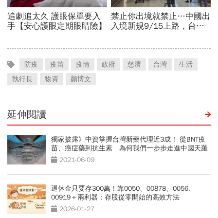
防疫
疫苗
疫情
政府
慈濟
台灣
生活
執行長
物資
顏博文
延伸閱讀
獨家披露》中資掌握台灣新藥代理近3成！ 從BNT疫
苗、癌症藥到抗生素 為何我們一步步走進中國天羅
地網？
2021-06-09
退休金只要存300萬！靠0050、00878、0056、
00919＋兩利器：存股從零開始的高效方法
2026-01-27