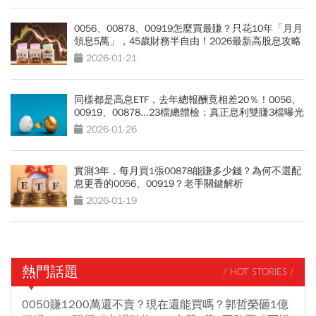
0056、00878、00919怎麼買最賺？只花10年「月月
領息5萬」，45歲財務半自由！2026最新高股息攻略
2026-01-21
同樣都是高息ETF，去年總報酬竟相差20％！0056、
00919、00878...23檔總體檢：真正息利雙賺3檔曝光
2026-01-26
實測3年，每月買1張00878能賺多少錢？為何不選配
息更香的0056、00919？老手關鍵解析
2026-01-19
熱門話題
/ HOT STORIES /
0050賺1200萬還不賣？現在還能買嗎？郭哲榮砸1億