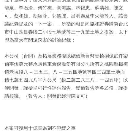
除了董事外，當天列席開會的還包括台開總經理蔡宗榮、陳
龍泉、李石渝、傅竹梅、黃鴻謀、林錦忠、蘇清雄、陳文
可、蔡和雄、胡紹蓉、郭德郎、呂明泰及李火龍等人。該會
議紀錄提及的「下一案」，所指的就是向協和證券購買台北
市中山區長春段二小段七地號等三十九筆土地之提案，以下
即為當天有關遠森案的討論紀錄：
本公司（台開）為拓展業務擬以總價新台幣壹拾捌億貳仟柒
佰零伍萬元整承購遠東倉儲股份有限公司所有之桃園縣楊梅
鎮老坑段八 – 三五三、八 – 三五四地號等四三四筆土地面
積七萬五四九八平方公尺（約二萬二八三八．一四五坪）以
便開發，謹檢呈可行性評估報告、鑑價報告等各乙份，謹提
請核議。（報告人：開發部經理陳文可）
本案可獲利十億實為刻不容緩之事