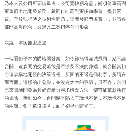
乃本人及公司所要借重者，公司要轉虧為盈，尚須倚重高副
董重振土地開發業務，希同仁向高副董多加學習，提升素
質。至於執行時之技術性問題，請開發部門多費心，並請各
部門高度配合，透過此二案扭轉公司形象。
決議：本案照案通過。
一個看似平常的購地開發案，如今卻搞得滿城風雨，姑不論
台開、遠森間的交易幕後是否涉及不法的弊端，就台開當初
向遠森購地開發的決策過程，所圖的不過是個利字，所謂在
商言商，這樣的出發點，並沒有太大的爭議，只不過，台開
急著購地開發為其經營壓力尋求解套方法，卻可能疏忽執行
的風險。事到如今，台開幾乎陷入了玩也不是，不玩也不是
的兩難，銀子還沒賺著，面子卻早已賠光了。