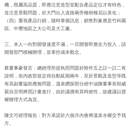
機，既屬高品質，即應注意造型並配合產品定位才有特色，
並注意景觀問題，於大門出入道路兩旁種樹種花以美化；
（四）重視產品行銷，隨時掌握訊息，銷售對象應是竹科園
區、中壢地區之大公司及大工廠。
三、本人一向對開發速度不滿，一旦開發即應全力投入，請
開發部門積極辦理，並掌控成本觀念。
蔡董事豪發言：總經理所提執照問題於附件五之註一註二有
說明，依內政部規定得自動延期兩年，至於景觀及造型等既
有高副董協助應無問題，溫泉鑽探部分經中油陳董事長朝威
親自言明將照計畫進行，由於議價有其時效性，故建議以授
權辦理方式為宜。
陳文可經理報告：對方承諾於六個月內會將溫泉水權交予我
方。