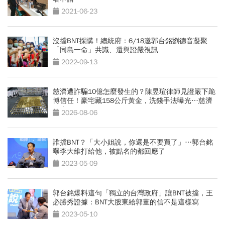
2021-06-23
沒擋BNT採購！總統府：6/18邀郭台銘劉德音凝聚
「同島一命」共識、還與證嚴視訊
2022-09-13
慈濟遭詐騙10億怎麼發生的？陳昱瑄律師見證嚴下跪
博信任！豪宅藏158公斤黃金，洗錢手法曝光…慈濟
回應了
2026-08-06
誰擋BNT？「大小姐說，你還是不要買了」…郭台銘
曝李大維打給他，被點名的都回應了
2023-05-09
郭台銘爆料這句「獨立的台灣政府」讓BNT被擋，王
必勝秀證據：BNT大股東給郭董的信不是這樣寫
2023-05-10