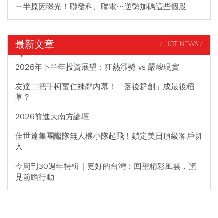
一半原因曝光！聯發科、聯電…逆勢加碼這些個股
最新文章
/ HOT NEWS /
2026年下半年投資展望：狂熱漲勢 vs 嚴峻現實
友達二把手柯富仁裸辭內幕！「落後群創」成最後稻
草？
2026前進大南方論壇
佳世達集團艦隊無人機小隊起飛！鎖定美日頂級客戶切
入
今周刊30週年特輯｜更好的台灣：回望精彩風雲，預
見前瞻行動