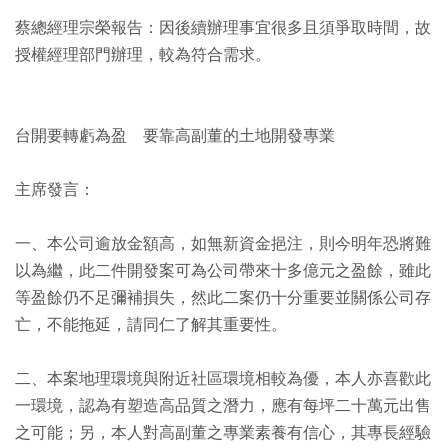
蔡總經理宗榮報告：因後續辦理事宜很多且須爭取時間，故
授權經理部門辦理，較為符合需求。
台開要轉虧為盈 要靠高副董的土地開發專業
主席發言：
一、本公司逾放金額高，如無新資金挹注，則今明年恐將難
以為繼，此二件開發案可為公司帶來十多億元之盈餘，雖此
等盈餘仍不足彌補損失，然此二案仍十分重要並關係公司存
亡，不能拖延，請同仁了解其重要性。
二、本案地理環境與附近社區環境相較為優，本人亦喜歡此
一環境，認為有塑造高品質之潛力，應有每坪二十萬元出售
之可能；另，本人對高副董之專業素養有信心，其專長經驗