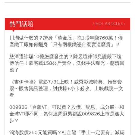
熱門話題
/ HOT ARTICLES /
川湖做什麼的？躋身「萬金股」抱1張年賺760萬！傳
產鐵工廠如何翻身「只有兩根鐵憑什麼賣這麼貴」？
慈濟遭詐騙10億怎麼發生的？陳昱瑄律師見證嚴下跪
博信任！豪宅藏158公斤黃金，洗錢手法曝光…慈濟回
應了
《吉伊卡哇》電影7/31上映！威秀影城特典、預售套
票…販售資訊整理，討伐棒+小卡必收、上映戲院一文
看
009826「台版VT」可以買？股價、配息、成分股…和
全球VT哪不同，為何連周冠男都說009826上市是邁大
步？
鴻海股價250元能買嗎？杜金龍「手上一定要有」減碼