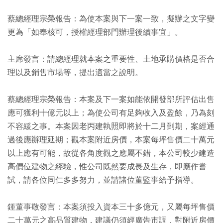
蔡總經理宗榮報告：為使本案與下一案一致，擬辦之文字變
更為「如奉核可，授權經理部門辦理後續事宜」。
主席發言：請總經理就本案之重要性、土地承購價格是否合
理以及銷售市場等，提出適當之說明。
蔡總經理宗榮報告：本案及下一案如能依開發部所評估出售
應可獲利十億元以上；為使公司有足夠收入及盈餘，乃為刻
不容緩之事。本案因老丙建執照即將於十二月到期，案經通
過後應辦理延期；觀本案附近房價，本案每坪售價二十萬元
以上應有可能，故從各角度觀之應屬不錯，本公司較少建造
高價位建物之經驗，惟公司既然要成長及生存，即應作嘗
試，請各位同仁多多努力，並請諸位董監事給予指導。
鍾董事敬發言：本案須投入資本三十多億元，又屬每坪售價
二十萬元之高品質建物，建議仍須經廣告市調，對附近房價