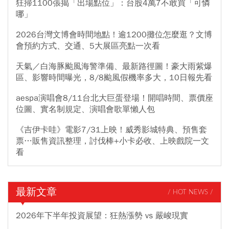
狂掃1100張揭「出場點位」：台股4萬7不敢買「可憐
哪」
2026台灣文博會時間地點！逾1200攤位怎麼逛？文博
會預約方式、交通、5大展區亮點一次看
天氣／白海豚颱風海警準備、最新路徑圖！豪大雨紫爆
區、影響時間曝光，8/8颱風假機率多大，10日報先看
aespa演唱會8/11台北大巨蛋登場！開唱時間、票價座
位圖、實名制規定、演唱會歌單懶人包
《吉伊卡哇》電影7/31上映！威秀影城特典、預售套
票…販售資訊整理，討伐棒+小卡必收、上映戲院一文
看
最新文章
/ HOT NEWS /
2026年下半年投資展望：狂熱漲勢 vs 嚴峻現實