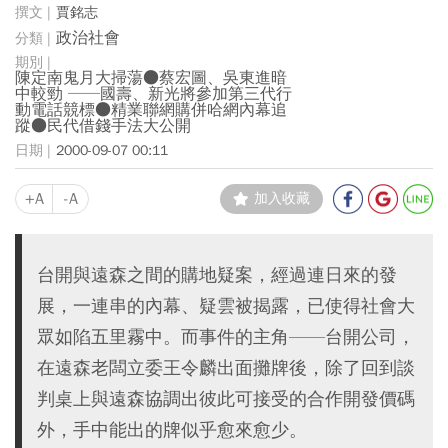
賈銘志
政治社會
陳定南鬼月大掃蕩●蔡宏圖、吳東進暗
中較勁 ──國壽、新光將參加第三代行
動電話競標●精業聯網購併哈網內幕追
蹤●民代借錢手法大公開
2000-09-07 00:11
+A
-A
加入收藏
台開與遠森之間的購地疑案，經過連日來的發
展，一連串的內幕、疑雲被揭露，已使得社會大
眾如陷五里霧中。而事件的主角——台開公司，
在遠森老闆立委王令麟出面攤牌後，除了回到談
判桌上與遠森協調出彼此可接受的合作開發價碼
外，手中能出的牌似乎愈來愈少。