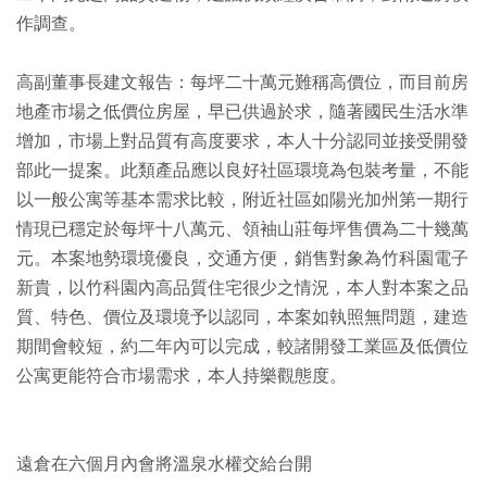
作調查。
高副董事長建文報告：每坪二十萬元難稱高價位，而目前房
地產市場之低價位房屋，早已供過於求，隨著國民生活水準
增加，市場上對品質有高度要求，本人十分認同並接受開發
部此一提案。此類產品應以良好社區環境為包裝考量，不能
以一般公寓等基本需求比較，附近社區如陽光加州第一期行
情現已穩定於每坪十八萬元、領袖山莊每坪售價為二十幾萬
元。本案地勢環境優良，交通方便，銷售對象為竹科園電子
新貴，以竹科園內高品質住宅很少之情況，本人對本案之品
質、特色、價位及環境予以認同，本案如執照無問題，建造
期間會較短，約二年內可以完成，較諸開發工業區及低價位
公寓更能符合市場需求，本人持樂觀態度。
遠倉在六個月內會將溫泉水權交給台開