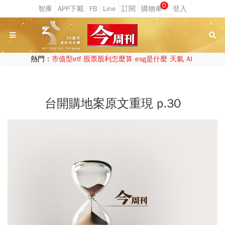
0
熱門：
市值型etf
股票股利怎麼算
esg是什麼
天氣
AI
台開購地案原文重現 p.30