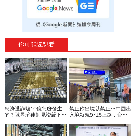
你可能還想看
慈濟遭詐騙10億怎麼發生
禁止你出境就禁止…中國出
的？陳昱瑄律師見證嚴下跪
入境新規9/15上路，台灣
博信任！豪宅藏158公斤黃
人小心「有去無回」？4種
金，洗錢手法曝光…慈濟回
職業特別注意：前例在這
應了