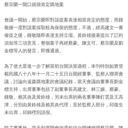
蔡宗榮一開口就很肯定購地案
會議一開始，蔡宗榮即對該提案表達相當肯定的態度，而鍾
敬雖一度對該案採取較為保留的態度，不過，經高建文一番
催促之後，鍾敬隨即表達支持立場。黃鈴雄接著提出了訂約
須知等三項意見，整個案子再經蔡豪、陳文可、蔡宗榮及劉
金標等人的發言，即獲通過。
為了使大眾進一步了解當初台開決策過程，本刊特別如實登
載民國八十八年十一月二十五日台開經董事、監察人聯席會
議，討論向遠森購地案的會議紀錄，當天會議由董事長劉金
標主持，出席董事包括了副董事長高建文、林三孃、蔡豪、
鍾敬、賴其炎及黃鈴雄，另未出席的兩名董事陳釘雲及王高
津，分別由黃鈴雄及賴其炎代理；至於監察人部分，邱復生
未出席，邱錦檉則請假。