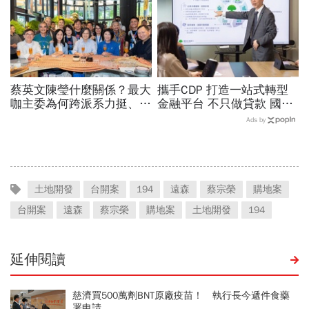
蔡英文陳瑩什麼關係？最大
攜手CDP 打造一站式轉型
咖主委為何跨派系力挺、連
金融平台 不只做貸款 國泰
饒慶鈴都曬合照...同場背後
世華化身減碳顧問
Ads by
藏政壇合作內幕？
土地開發
台開案
194
遠森
蔡宗榮
購地案
台開案
遠森
蔡宗榮
購地案
土地開發
194
延伸閱讀
慈濟買500萬劑BNT原廠疫苗！ 執行長今遞件食藥
署申請