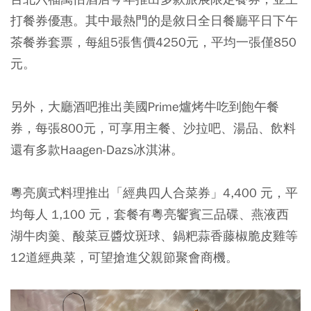
打餐券優惠。其中最熱門的是敘日全日餐廳平日下午
茶餐券套票，每組5張售價4250元，平均一張僅850
元。
另外，大廳酒吧推出美國Prime爐烤牛吃到飽午餐
券，每張800元，可享用主餐、沙拉吧、湯品、飲料
還有多款Haagen-Dazs冰淇淋。
粵亮廣式料理推出「經典四人合菜券」4,400 元，平
均每人 1,100 元，套餐有粵亮饗賓三品碟、燕液西
湖牛肉羹、酸菜豆醬炆斑球、鍋粑蒜香藤椒脆皮雞等
12道經典菜，可望搶進父親節聚會商機。