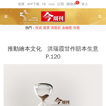
0
熱門：
投資
股票
高股息
金融股
存股
推動繪本文化 洪瑞霞甘作賠本生意
P.120