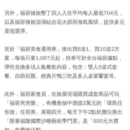
另外，福容徠旅墾丁四人入住平均每人最低704元，
以及福容徠旅澎湖結合花火節與海島風情，提供多元
度假選擇。
至於「福容美食通用券」推出買6送1、買10送2方
案，每張只要1,067元起，持券可於全台福容據點，
彈性兌換多項人氣餐飲內容，包含：雙人5道式套
餐、自助百匯、經典片鴨三吃及多人桌菜饗宴等。
此外，福容家會員，在旅展現場購買成套商品可玩
「福容夾夾樂」，有機會抽中價值2萬元的「環島任
你遊」住宿券。展期四天，每天下午2點於攤位推出
「限量福隆國際沙雕藝術季門票」及「500元大禮
包」免費搶活動。