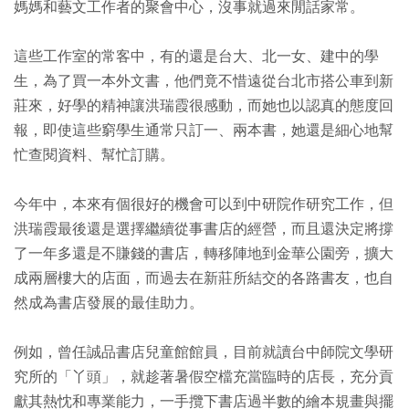
媽媽和藝文工作者的聚會中心，沒事就過來閒話家常。
這些工作室的常客中，有的還是台大、北一女、建中的學
生，為了買一本外文書，他們竟不惜遠從台北市搭公車到新
莊來，好學的精神讓洪瑞霞很感動，而她也以認真的態度回
報，即使這些窮學生通常只訂一、兩本書，她還是細心地幫
忙查閱資料、幫忙訂購。
今年中，本來有個很好的機會可以到中研院作研究工作，但
洪瑞霞最後還是選擇繼續從事書店的經營，而且還決定將撐
了一年多還是不賺錢的書店，轉移陣地到金華公園旁，擴大
成兩層樓大的店面，而過去在新莊所結交的各路書友，也自
然成為書店發展的最佳助力。
例如，曾任誠品書店兒童館館員，目前就讀台中師院文學研
究所的「丫頭」，就趁著暑假空檔充當臨時的店長，充分貢
獻其熱忱和專業能力，一手攬下書店過半數的繪本規畫與擺