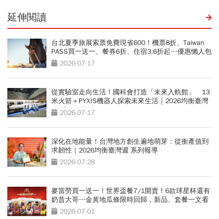
延伸閱讀
台北夏季旅展索票免費現省600！機票8折、Taiwan
PASS買一送一、餐券6折、住宿3.6折起…優惠懶人包
2026-07-17
從實驗室走向生活！國科會打造「未來入軌館」 13
米火箭＋PYXIS機器人探索未來生活｜2026均衡臺灣
週 系列報導
2026-07-17
深化在地能量！台灣地方創生遍地萌芽：從衝產值到
求韌性｜2026均衡臺灣週 系列報導
2026-07-28
麥當勞買一送一！世界盃餐7/1開賣！6款球星杯還有
奶昔大哥…金黃地瓜條限時回歸，新品、套餐一文看
2026-07-01