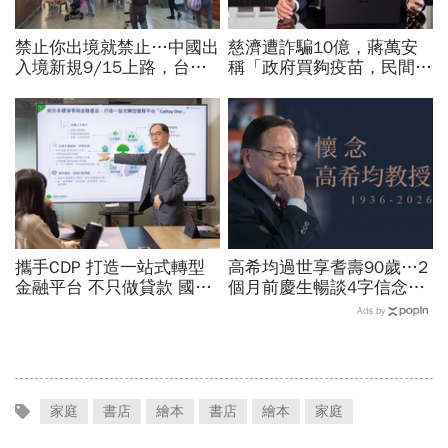
禁止你出境就禁止…中國出
慈濟遭詐騙10億，蔣萬安
入境新規9/15上路，台灣
稱「政府買夠疫苗，民間就
人小心「有去無回」？4種
不用採購」！謝金河：這句
職業特別注意：前例在這
話說得不夠公道
攜手CDP 打造一站式轉型
高希均過世享耆壽90歲…2
金融平台 不只做貸款 國泰
個月前慶生暢談4字信念，
世華化身減碳顧問
回憶錄給讀者忠告：自求多
Ads by
福、一切靠自己爭氣
家庭
書店
繪本
書店
繪本
家庭