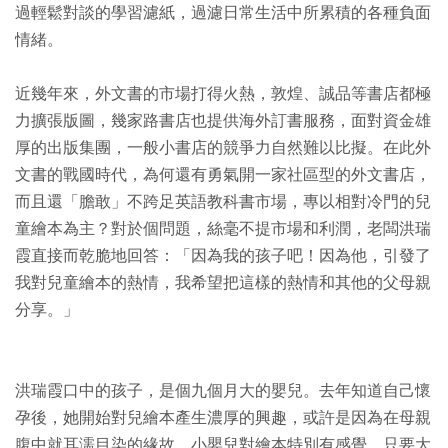
過輕鬆對談的學習濾紙，過濾日常生活中所累積的各種負面
情緒。
近幾年來，外文書的市場打得火熱，敦煌、誠品等書店都極
力擴張版圖，幾家路書店也提供海外訂書服務，面對資金雄
厚的出版集團，一般小書店的競爭力自然難以比擬。在此外
文書的戰國時代，為何還有勇氣開一家社區型的外文書店，
而且還「膽敢」不跨足英語教科書市場，專以相對冷門的兒
童繪本為主？對於個問題，絲毫不提市場和利潤，老闆洪瑞
霞直接而乾脆地回答：「因為我的孩子吧！因為他，引發了
我對兒童繪本的熱情，我希望把這樣的熱情和其他的父母親
分享。」
洪瑞霞口中的孩子，是個九個月大的嬰兒。去年知道自己懷
孕後，她開始對兒繪本產生濃厚的興趣，或許是因為在母親
腹中就耳濡目染的緣故，小嬰兒對繪本特別有感覺，只要大