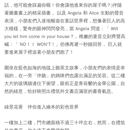
話，他可能會踩扁你喔！你會讓他進來你的屋子嗎？)伴隨
著圖畫書上的精采插畫， 以及 Angela 和 Alice 生動的聲音
表演，小朋友們入迷地暢遊在童話世界裡，想像著巨人的高
大模樣，驚奇的眼神閃閃發亮，當 Angela 問道：「 Will
you let him come in your house？」稚嫩的童音立刻齊聲高
喊：「 NO！Ｉ WON'T！」彷彿再遲一秒鐘回答， 巨人就
要進來屋子裡追著小朋友們跑了！
圍坐在藍色如海的地毯上聽英文故事，小朋友們的表情是幸
福的，在一旁「伴聽」的媽咪們也露出滿足的笑容。從二樓
大片的玻璃牆邊往下俯望，眼前正是青蓊鬱的金華公園，自
然的綠意，恰好映照出禮筑外文書店滿室的書香氣息。
綠景花香 伴你進入繪本的彩色世界
一樓加上二樓，門市總面積不過三十坪左右，然而，在禮筑