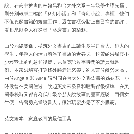
設。在高中教書的林翰昌和台大外文系三年級學生譚光磊，
則分別執掌二樓的「科幻小說」和「奇幻小說」專櫃，他們
不但負起書籍的規畫工作，還在書櫃旁貼上自己寫的書評，
看起來頗令人有探尋「私房書」的樂趣。
由於地緣關係，禮筑外文書店的工讀生多半是台大、師大的
學生，年輕人的活力增添了書店的青春味，也帶給洪瑞霞不
少經營上的創意和後援，兒童英語故事時間的講員就是一
例。本來洪瑞霞打算找外籍老師來帶，卻又苦於酬勞太高，
由於Angela 和 Alice 這對同在台大外文系念書的姊妹花，小
時候曾在美國住過，說起英文來發音和腔調都很標準，在美
國學校時又都有為低年級小朋友說故事的豐富經驗，兩個女
生便自告奮勇充當說書人，讓洪瑞霞少傷了不少腦筋。
英文繪本 家庭教育的最佳工具