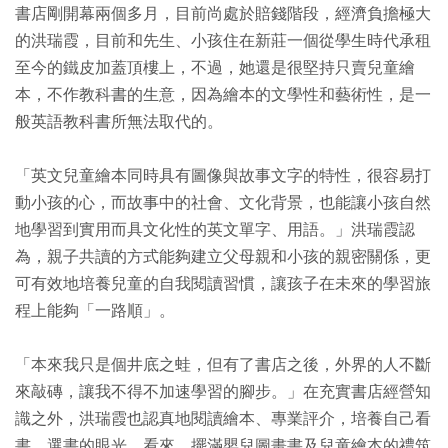
書店剛開幕兩個多月，目前尚處於賠錢階段，經濟負擔極大
的洪瑞霞，目前和先生、小孩住在新莊一個從學生時代承租
至今的鐵皮加蓋頂樓上，不過，她還是很堅持只賣兒童繪
本，不作教科書的生意，因為繪本的文學性和藝術性，是一
般英語教科書所無法取代的。
「英文兒童繪本同時具有圖像與故事文字的特性，很容易打
動小孩的心，而故事中的社會、文化背景，也能讓小孩自然
地學習到實用而具文化性的英文單字、用語。」洪瑞霞認
為，親子共讀的方式能夠建立父母親和小孩的親密關係，更
可有效地培養兒童的自我閱讀習慣，讓孩子在未來的學習旅
程上能夠「一路順」。
「本來我只是個井底之蛙，但有了書店之後，外界的人不斷
來敲磚，讓我不得不加速學習的腳步。」在充實書店經營知
識之外，洪瑞霞也認真地閱讀繪本、專業評介，培養自己看
書、選書的眼光。看來，擺滿嬰兒圖畫書及兒童繪本的禮筑