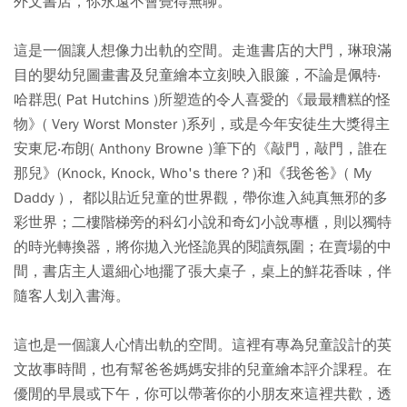
外文書店，你永遠不會覺得無聊。
這是一個讓人想像力出軌的空間。走進書店的大門，琳琅滿
目的嬰幼兒圖畫書及兒童繪本立刻映入眼簾，不論是佩特‧
哈群思( Pat Hutchins )所塑造的令人喜愛的《最最糟糕的怪
物》( Very Worst Monster )系列，或是今年安徒生大獎得主
安東尼‧布朗( Anthony Browne )筆下的《敲門，敲門，誰在
那兒》(Knock, Knock, Who's there？)和《我爸爸》( My
Daddy )， 都以貼近兒童的世界觀，帶你進入純真無邪的多
彩世界；二樓階梯旁的科幻小說和奇幻小說專櫃，則以獨特
的時光轉換器，將你拋入光怪詭異的閱讀氛圍；在賣場的中
間，書店主人還細心地擺了張大桌子，桌上的鮮花香味，伴
隨客人划入書海。
這也是一個讓人心情出軌的空間。這裡有專為兒童設計的英
文故事時間，也有幫爸爸媽媽安排的兒童繪本評介課程。在
優閒的早晨或下午，你可以帶著你的小朋友來這裡共歡，透