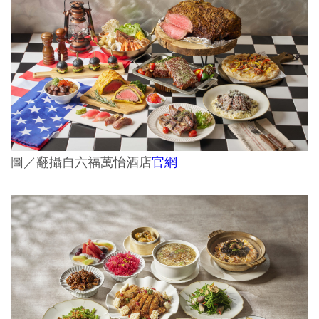
圖／翻攝自六福萬怡酒店
官網