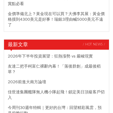
賞點必看
金價準備北上？黃金現在可以買？大佛李其展：黃金價
格摸到4300美元是好事！瑞銀3理由喊5000美元不遠
了
最新文章
/ HOT NEWS /
2026年下半年投資展望：狂熱漲勢 vs 嚴峻現實
友達二把手柯富仁裸辭內幕！「落後群創」成最後稻
草？
2026前進大南方論壇
佳世達集團艦隊無人機小隊起飛！鎖定美日頂級客戶切
入
今周刊30週年特輯｜更好的台灣：回望精彩風雲，預