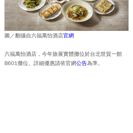
圖／翻攝自六福萬怡酒店
官網
六福萬怡酒店，今年旅展實體攤位於台北世貿一館
B601攤位。詳細優惠請依官網
公告
為準。