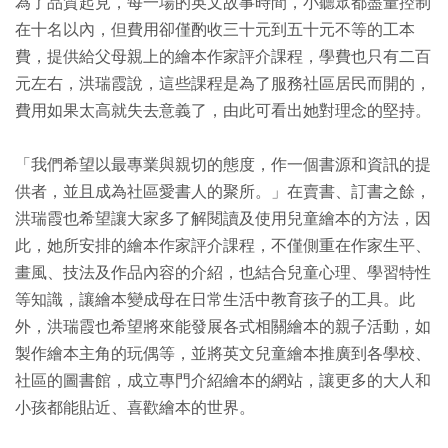
為了品質起見，每一場的英文故事時間，小聽眾都盡量控制
在十名以內，但費用卻僅酌收三十元到五十元不等的工本
費，提供給父母親上的繪本作家評介課程，學費也只有二百
元左右，洪瑞霞說，這些課程是為了服務社區居民而開的，
費用如果太高就失去意義了，由此可看出她對理念的堅持。
「我們希望以最專業與親切的態度，作一個書源和資訊的提
供者，並且成為社區愛書人的聚所。」在賣書、訂書之餘，
洪瑞霞也希望讓大家多了解閱讀及使用兒童繪本的方法，因
此，她所安排的繪本作家評介課程，不僅側重在作家生平、
畫風、技法及作品內容的介紹，也結合兒童心理、學習特性
等知識，讓繪本變成母在日常生活中教育孩子的工具。此
外，洪瑞霞也希望將來能發展各式相關繪本的親子活動，如
製作繪本主角的玩偶等，並將英文兒童繪本推廣到各學校、
社區的圖書館，成立專門介紹繪本的網站，讓更多的大人和
小孩都能貼近、喜歡繪本的世界。