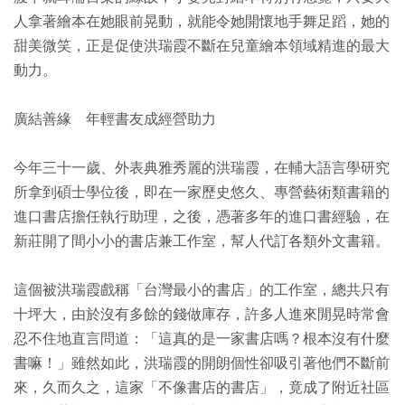
人拿著繪本在她眼前晃動，就能令她開懷地手舞足蹈，她的
甜美微笑，正是促使洪瑞霞不斷在兒童繪本領域精進的最大
動力。
廣結善緣 年輕書友成經營助力
今年三十一歲、外表典雅秀麗的洪瑞霞，在輔大語言學研究
所拿到碩士學位後，即在一家歷史悠久、專營藝術類書籍的
進口書店擔任執行助理，之後，憑著多年的進口書經驗，在
新莊開了間小小的書店兼工作室，幫人代訂各類外文書籍。
這個被洪瑞霞戲稱「台灣最小的書店」的工作室，總共只有
十坪大，由於沒有多餘的錢做庫存，許多人進來閒晃時常會
忍不住地直言問道：「這真的是一家書店嗎？根本沒有什麼
書嘛！」雖然如此，洪瑞霞的開朗個性卻吸引著他們不斷前
來，久而久之，這家「不像書店的書店」，竟成了附近社區