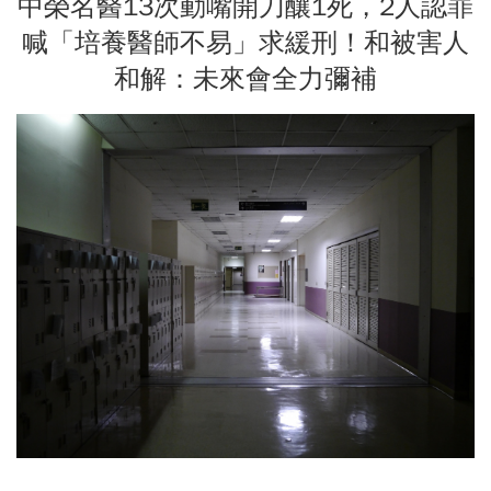
中榮名醫13次動嘴開刀釀1死，2人認罪
喊「培養醫師不易」求緩刑！和被害人
和解：未來會全力彌補