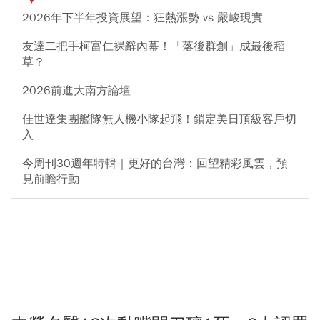
2026年下半年投資展望：狂熱漲勢 vs 嚴峻現實
友達二把手柯富仁裸辭內幕！「落後群創」成最後稻
草？
2026前進大南方論壇
佳世達集團艦隊無人機小隊起飛！鎖定美日頂級客戶切
入
今周刊30週年特輯｜更好的台灣：回望精彩風雲，預
見前瞻行動