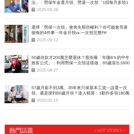
法」：勞保年金選月領、勞退一次領「1招每月多領1
倍」
2025-09-28
選擇「勞保一次領」會喪失那些權利？你可能會哭著
後悔的4件事…年金月領vs.一次領完整PK
2025-09-12
50歲存款才200萬怎麼退休？股魚曝「年賺8％的中年
致富公式」：利用勞保一次領這樣做，65歲滾出1600
萬
2025-08-27
57歲月薪不到3萬、35年來只保基本工資…該選一次
領、還是撐到60歲月領？達人精算：1動作多領180萬
2025-05-15
熱門話題
/ HOT STORIES /