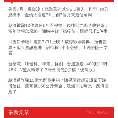
美國7月非農爆冷！就業意外減少2.3萬人，削弱Fed升
息機率...金價大漲逾7%，創7個月來最佳單周
慈濟被騙10億為何5年不報警、錢找到才認？他好奇：
當年財報怎麼編…陳時中背「擋疫苗」黑鍋只求1件事
《吉伊卡哇》電影7/31上映！威秀影城特典、預售套
票…販售資訊整理，討伐棒+小卡必收、上映戲院一文
看
台積電、聯發科、聯電、群創...台股飆逾1400點叩關
45K，V型反轉來了？杜金龍先挑2檔「便當股」
慈濟遭詐騙10億怎麼發生的？陳昱瑄律師見證嚴下跪
博信任！豪宅藏158公斤黃金，洗錢手法曝光…慈濟回
應了
最新文章
/ HOT NEWS /