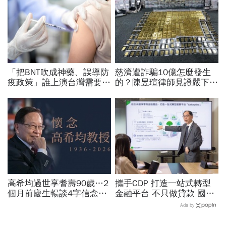
「把BNT吹成神藥、誤導防
慈濟遭詐騙10億怎麼發生
疫政策」誰上演台灣需要中
的？陳昱瑄律師見證嚴下跪
國施予恩惠的大戲？杜奕
博信任！豪宅藏158公斤黃
瑾：還防疫團隊一個公道
金，洗錢手法曝光…慈濟回
應了
高希均過世享耆壽90歲…2
攜手CDP 打造一站式轉型
個月前慶生暢談4字信念，
金融平台 不只做貸款 國泰
回憶錄給讀者忠告：自求多
世華化身減碳顧問
Ads by
福、一切靠自己爭氣