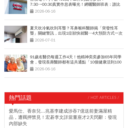
7:30→00:30真實作息表曝光！網曬醫師班表：誰比
較操？
2026-06-16
夏天吹冷氣吹到耳聾？耳鼻喉科醫師揭「突發性耳
聾」關鍵警訊，出現1症狀快就醫…4大預防方式一次
看
2026-07-01
91歲名醫仍每週工作4天！他精神奕奕參加65年同學
會，發現長壽醫師都有這共通點「10個健康活到100
歲秘訣」
2026-06-16
熱門話題
/ HOT ARTICLES /
愛馬仕、香奈兒...兆基李建成涉吞7億送前妻滿屋精
品，遭羈押禁見！宏碁李文詳當董座才2天閃辭：發現
內部缺失