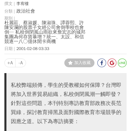
李宥樓
政治社會
杜麗莊、蔡淑媛、陳淑珠、譚蓉熙、許
陳安瀾的股票子女經公司會倒學校也會
倒─ 私校倒閉風山雨欲來詹宏志的城邦
集團為何存貨暴增？統一、太設、和信
競逐一八○億休閒卡商機
2001-02-08 03:33
+A
-A
加入收藏
私校弊端頻傳，學生的受教權如何保障？台灣即
將加入世界貿易組織，私校倒閉風潮一觸即發？
針對這些問題，本刊特別專訪教育部政務次長范
巽綠，探討教育掃黑及面對國際教育市場競爭的
因應之道。以下為專訪摘要：