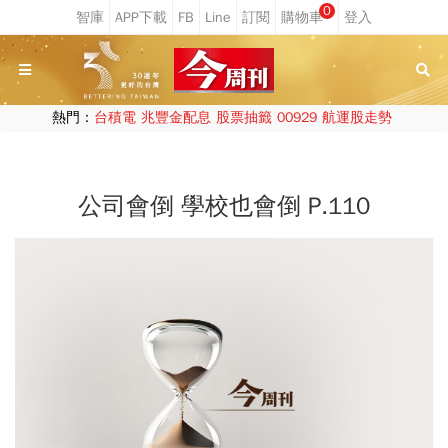
0
熱門：
台積電
兆豐金配息
股票抽籤
00929
航運股走勢
公司會倒 學校也會倒 P.110