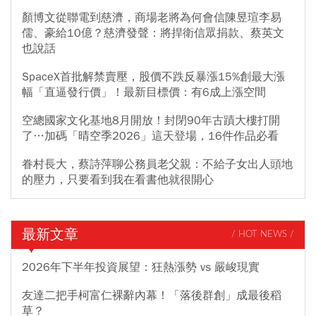
顏博文從聯電到慈濟，商場老將為何會信陳昱瑄李易
儒、豪給10億？慈濟發聲：將捍衛信眾捐款、蔡英文
也說話
SpaceX首批解禁賣壓，股價不跌反暴漲15%創最大漲
幅「直逼發行價」！最新目標價：有6成上漲空間
空總國家文化基地8月開放！封閉90年古蹟大樓打開
了…加碼「晴空季2026」這天登場，16件作品必看
眷村長大，蔡詩萍聊公務員老父親：不給子女出人頭地
的壓力，只要看到我在看書他就很開心
最新文章
/ HOT NEWS /
2026年下半年投資展望：狂熱漲勢 vs 嚴峻現實
友達二把手柯富仁裸辭內幕！「落後群創」成最後稻
草？