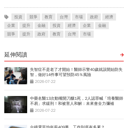
投資
競爭
教育
台灣
市場
政府
經濟
企業
提升
金融
投資
經濟
企業
金融
競爭
提升
政府
教育
台灣
市場
延伸閱讀
失智症不是老了才開始！醫師示警40歲就該開始防失
智，做好14件事可望預防45％風險
2026-07-22
中榮名醫13次動嘴開刀釀1死，2人認罪喊「培養醫師
不易」求緩刑！和被害人和解：未來會全力彌補
2026-07-22
台積電平均年薪409萬，工作到底有多累？