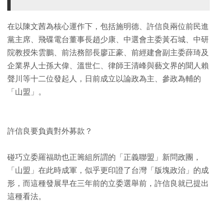
在以陳文茜為核心運作下，包括施明德、許信良兩位前民進
黨主席、飛碟電台董事長趙少康、中選會主委黃石城、中研
院教授朱雲鵬、前法務部長廖正豪、前經建會副主委薛琦及
企業界人士孫大偉、溫世仁、律師王清峰與藝文界的聞人賴
聲川等十二位發起人，日前成立以論政為主、參政為輔的
「山盟」。
許信良要負責對外募款？
碰巧立委羅福助也正籌組所謂的「正義聯盟」新問政團，
「山盟」在此時成軍，似乎更印證了台灣「版塊政治」的成
形，而這種發展早在三年前的立委選舉前，許信良就已提出
這種看法。