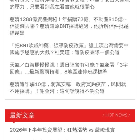
的壓力，只要看到我在看書他就很開心
慈濟1288億資產揭秘！年捐贈72億、不動產815億…
信徒錢去哪？慈濟還原BNT採購經過，他拆解信件批越
描越黑
「把BNT吹成神藥、誤導防疫政策」誰上演台灣需要中
國施予恩惠的大戲？杜奕瑾：還防疫團隊一個公道
天氣／白海豚慢慢跳！週日陸警有可能？氣象署「3字
回應」...最新風雨預測，8地區達停班課標準
慈濟遭詐騙10億，蔣萬安稱「政府買夠疫苗，民間就
不用採購」！謝金河：這句話說得不夠公道
最新文章
/ HOT NEWS /
2026年下半年投資展望：狂熱漲勢 vs 嚴峻現實