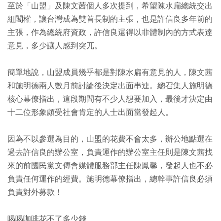
至於「山盟」及陳文茜個人多次提到，希望陳水扁總統交出
組閣權，讓台灣成為雙首長制的主張，也是許信良多年前的
主張，作為總統府資政，許信良還得以非體制內的方式表達
意見，多少讓人感到突兀。
簡單地說，山盟成員幾乎都是對陳水扁有意見的人，陳文茜
和施明德兩人數月前討論後決定出面串連。總召集人施明德
核心幕僚指出，這段期間有不少人想要加入，最後才決定由
十二位形象頗受社會肯定的人士出面當發起人。
因為不以參選為目的，山盟的花費不會太多，辦公地點選在
過去許信良的辦公室，負責運作的辦公室主任則是陳文茜找
來的前國民黨文傳會媒體服務部主任陳鳳馨，發起人也不必
負責任何運作的經費。施明德幕僚指出，總幹事許信良必須
負責對外募款！
喝喝咖啡花不了多少錢