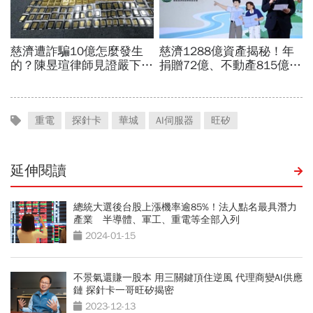
重電
探針卡
華城
AI伺服器
旺矽
延伸閱讀
總統大選後台股上漲機率逾85%！法人點名最具潛力
產業 半導體、軍工、重電等全部入列
2024-01-15
不景氣還賺一股本 用三關鍵頂住逆風 代理商變AI供應
鏈 探針卡一哥旺矽揭密
2023-12-13