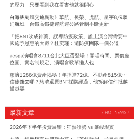
的壓力，只要看到我在看書他就很開心
白海豚颱風交通異動》華航、長榮、虎航、星宇8/9取
消航班，台鐵高鐵捷運航運公路管制不斷更新
「把BNT吹成神藥、誤導防疫政策」誰上演台灣需要中
國施予恩惠的大戲？杜奕瑾：還防疫團隊一個公道
aespa演唱會8/11台北大巨蛋登場！開唱時間、票價座
位圖、實名制規定、演唱會歌單懶人包
慈濟1288億資產揭秘！年捐贈72億、不動產815億…
信徒錢去哪？慈濟還原BNT採購經過，他拆解信件批越
描越黑
最新文章
/ HOT NEWS /
2026年下半年投資展望：狂熱漲勢 vs 嚴峻現實