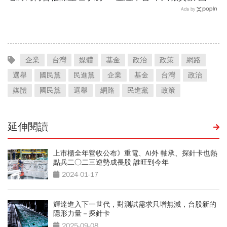
儒、豪給10億？慈濟發
世華化身減碳顧問
Ads by
聲：將捍衛信眾捐款、蔡英
文也說話
企業
台灣
媒體
基金
政治
政策
網路
選舉
國民黨
民進黨
企業
基金
台灣
政治
媒體
國民黨
選舉
網路
民進黨
政策
延伸閱讀
上市櫃全年營收公布》重電、AI外 軸承、探針卡也熱
點兵二○二三逆勢成長股 誰旺到今年
2024-01-17
輝達進入下一世代，對測試需求只增無減，台股新的
隱形力量－探針卡
2025-09-08