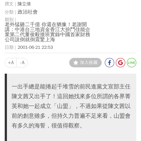
陳立倩
政治社會
老外猛砸二千億 你還在猶豫！老謝開
講：中港台三地資金香江大拚鬥佳能企
業第二代董俊毅接班實錄中國首家財務
公司說倒就倒震驚上海
2001-06-21 22:53
+A
-A
加入收藏
一出手總是能捲起千堆雪的前民進黨文宣部主任
陳文茜又出手了！這回她找來多位所謂的各界菁
英和她一起成立「山盟」，不過如果從陳文茜以
前的創意雖多，但持久力普遍不足來看，山盟會
有多久的海誓，很值得觀察。