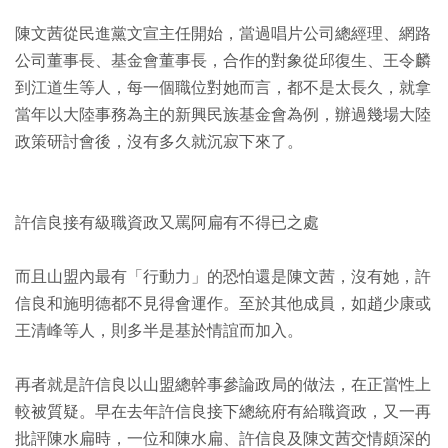
陳文茜從民進黨文宣主任開始，當過唱片公司總經理、網路
公司董事長、基金會董事長，合作的對象從邱復生、王令麟
到江道生等人，每一個職位對她而言，都不是太長久，就拿
當年以大陸事務為主的新興民族基金會為例，辦過幾場大陸
政策研討會後，沒有多久就沉寂下來了。
許信良接有級職資政又罵阿扁有不得已之處
而且山盟內最有「行動力」的恐怕還是陳文茜，沒有她，許
信良和施明德都不見得會運作。至於其他成員，如趙少康或
王清峰等人，則多半是基於情誼而加入。
再者就是許信良以山盟總幹事參論政局的做法，在正當性上
較被質疑。早在去年許信良接下總統府有給職資政，又一再
批評陳水扁時，一位和陳水扁、許信良及陳文茜交情頗深的