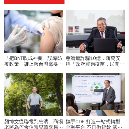
「把BNT吹成神藥、誤導防
慈濟遭詐騙10億，蔣萬安
疫政策」誰上演台灣需要中
稱「政府買夠疫苗，民間就
國施予恩惠的大戲？杜奕
不用採購」！謝金河：這句
瑾：還防疫團隊一個公道
話說得不夠公道
顏博文從聯電到慈濟，商場
攜手CDP 打造一站式轉型
老將為何會信陳昱瑄李易
金融平台 不只做貸款 國泰