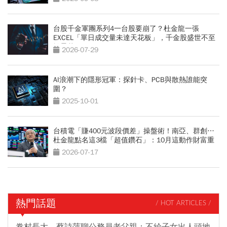
台股千金軍團系列4一台股要崩了？杜金龍一張
EXCEL「單日成交量未達天花板」，千金股盛世不至
於曇花一現
2026-07-29
AI浪潮下的隱形冠軍：探針卡、PCB與散熱誰能突
圍？
2025-10-01
台積電「賺400元波段價差」操盤術！南亞、群創…
杜金龍點名這3檔「超值鑽石」：10月這動作財富重
分配
2026-07-17
熱門話題
/ HOT ARTICLES /
眷村長大，蔡詩萍聊公務員老父親：不給子女出人頭地