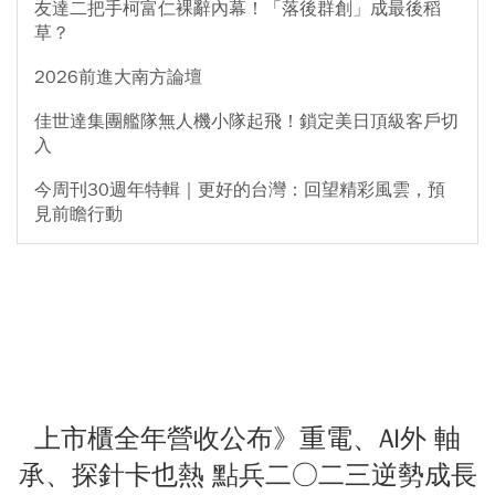
友達二把手柯富仁裸辭內幕！「落後群創」成最後稻
草？
2026前進大南方論壇
佳世達集團艦隊無人機小隊起飛！鎖定美日頂級客戶切
入
今周刊30週年特輯｜更好的台灣：回望精彩風雲，預
見前瞻行動
上市櫃全年營收公布》重電、AI外 軸
承、探針卡也熱 點兵二○二三逆勢成長