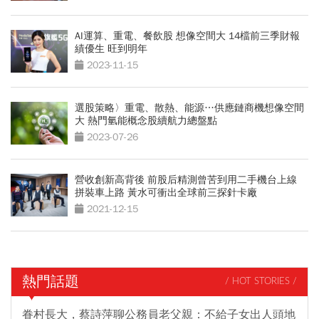
AI運算、重電、餐飲股 想像空間大 14檔前三季財報
績優生 旺到明年
2023-11-15
選股策略〉重電、散熱、能源…供應鏈商機想像空間
大 熱門氫能概念股續航力總盤點
2023-07-26
營收創新高背後 前股后精測曾苦到用二手機台上線
拼裝車上路 黃水可衝出全球前三探針卡廠
2021-12-15
熱門話題
/ HOT STORIES /
眷村長大，蔡詩萍聊公務員老父親：不給子女出人頭地