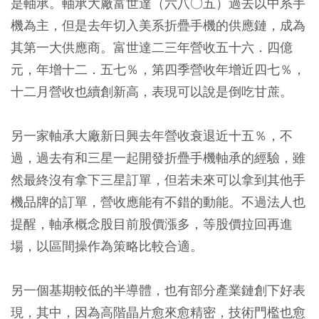
是軸承。軸承大廠富世達（六八○五）過去以中系手
機為主，但是去年切入美系折疊手機的供應鏈，成為
其第一大供應商。富世達二三年營收五十六．四億
元，年增十二．五七％，第四季營收年增近四七％，
十二月營收也續創新高，表現可以說是倒吃甘蔗。
另一家軸承大廠新日興去年營收衰退近十五％，不
過，過去有和三星一起開發折疊手機軸承的經驗，雖
然最終沒有拿下三星訂單，但若未來可以拿到其他手
機品牌的訂單，營收應能有不錯的動能。不過法人也
提醒，軸承概念股目前股價漲多，等股價拉回再進
場，以區間操作為策略比較合適。
另一個基期較低的半導體，也有部分產業鏈創下好表
現，其中，因為高階晶片愈來愈精密，技術門檻也愈