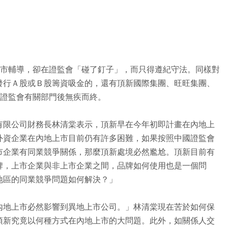
上市輔導，卻在證監會「碰了釘子」，而只得遵紀守法。同樣對
發行Ａ股或Ｂ股籌資吸金的，還有頂新國際集團、旺旺集團、
過證監會有關部門後無疾而終。
有限公司財務長林清棠表示，頂新早在今年初即計畫在內地上
外資企業在內地上市目前仍有許多困難，如果按照中國證監會
市企業有同業競爭關係，那麼頂新處境必然尷尬。頂新目前有
牌，上市企業與非上市企業之間，品牌如何使用也是一個問
地區的同業競爭問題如何解決？」
內地上市必然影響到異地上市公司。」林清棠現在苦於如何保
頂新究竟以何種方式在內地上市的大問題。此外，如關係人交