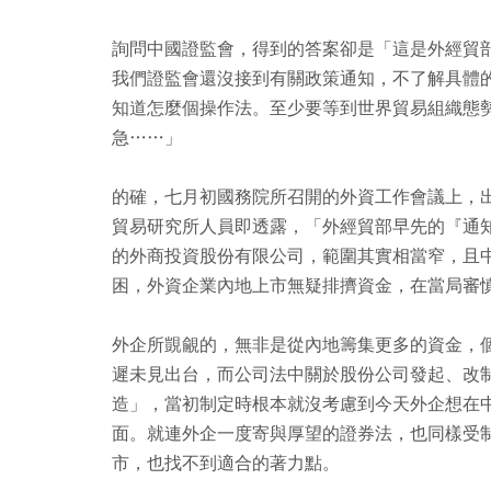
詢問中國證監會，得到的答案卻是「這是外經貿
我們證監會還沒接到有關政策通知，不了解具體
知道怎麼個操作法。至少要等到世界貿易組織態
急……」
的確，七月初國務院所召開的外資工作會議上，
貿易研究所人員即透露，「外經貿部早先的『通
的外商投資股份有限公司，範圍其實相當窄，且
困，外資企業內地上市無疑排擠資金，在當局審
外企所覬覦的，無非是從內地籌集更多的資金，
遲未見出台，而公司法中關於股份公司發起、改
造」，當初制定時根本就沒考慮到今天外企想在
面。就連外企一度寄與厚望的證券法，也同樣受
市，也找不到適合的著力點。