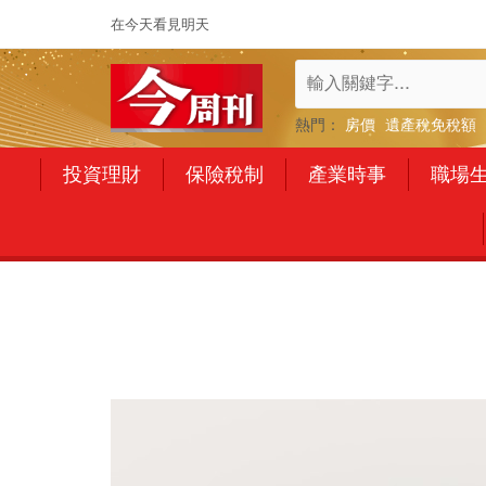
在今天看見明天
熱門：
房價
遺產稅免稅額
投資理財
保險稅制
產業時事
職場