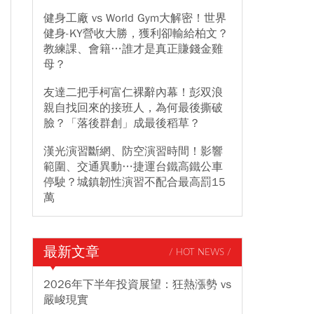
健身工廠 vs World Gym大解密！世界
健身-KY營收大勝，獲利卻輸給柏文？
教練課、會籍…誰才是真正賺錢金雞
母？
友達二把手柯富仁裸辭內幕！彭双浪
親自找回來的接班人，為何最後撕破
臉？「落後群創」成最後稻草？
漢光演習斷網、防空演習時間！影響
範圍、交通異動…捷運台鐵高鐵公車
停駛？城鎮韌性演習不配合最高罰15
萬
最新文章
/ HOT NEWS /
2026年下半年投資展望：狂熱漲勢 vs
嚴峻現實