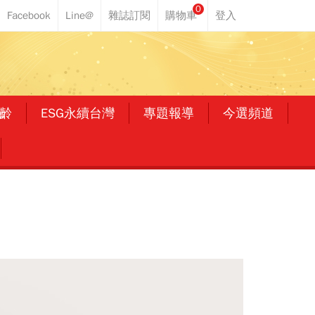
0
齡
ESG永續台灣
專題報導
今選頻道