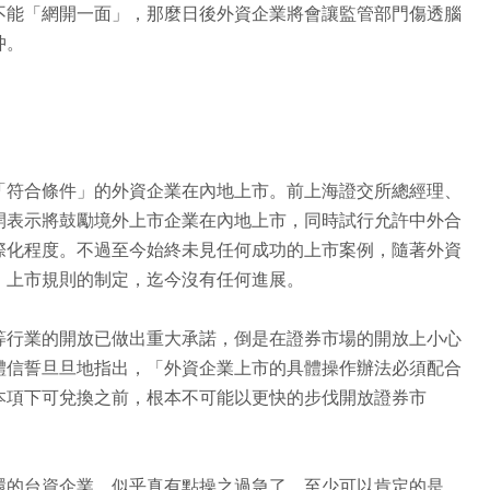
不能「網開一面」，那麼日後外資企業將會讓監管部門傷透腦
忡。
「符合條件」的外資企業在內地上市。前上海證交所總經理、
開表示將鼓勵境外上市企業在內地上市，同時試行允許中外合
際化程度。不過至今始終未見任何成功的上市案例，隨著外資
、上市規則的制定，迄今沒有任何進展。
等行業的開放已做出重大承諾，倒是在證券市場的開放上小心
體信誓旦旦地指出，「外資企業上市的具體操作辦法必須配合
本項下可兌換之前，根本不可能以更快的步伐開放證券市
環的台資企業，似乎真有點操之過急了。至少可以肯定的是，