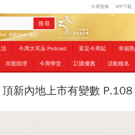
搜尋
fed
高股息etf
美元
生活
今周大耳朵 Podcast
富足今周起
幸福熟
存股助理
今周學堂
訂購優惠
活動報名
頂新內地上市有變數 P.108