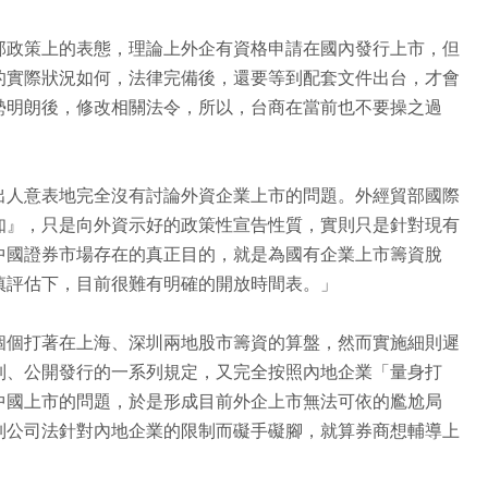
部政策上的表態，理論上外企有資格申請在國內發行上市，但
的實際狀況如何，法律完備後，還要等到配套文件出台，才會
勢明朗後，修改相關法令，所以，台商在當前也不要操之過
出人意表地完全沒有討論外資企業上市的問題。外經貿部國際
知』，只是向外資示好的政策性宣告性質，實則只是針對現有
中國證券市場存在的真正目的，就是為國有企業上市籌資脫
慎評估下，目前很難有明確的開放時間表。」
個個打著在上海、深圳兩地股市籌資的算盤，然而實施細則遲
制、公開發行的一系列規定，又完全按照內地企業「量身打
中國上市的問題，於是形成目前外企上市無法可依的尷尬局
制公司法針對內地企業的限制而礙手礙腳，就算券商想輔導上