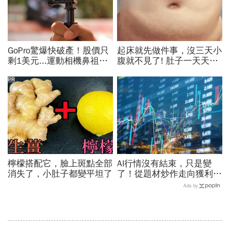
GoPro驚爆快破產！股價只
起床就先做件事，沒三天小
剩1美元...運動相機鼻祖為
腹就不見了! 肚子一天天變
何摔落神壇？公司曝致命一
小！
擊：記憶體價格太失控
PR
檸檬搭配它，臉上斑點全部
AI行情沒有結束，只是變
消失了，小肚子都變平坦了
了！從題材炒作走向獲利驗
證，防禦型配置成關鍵
Ads by