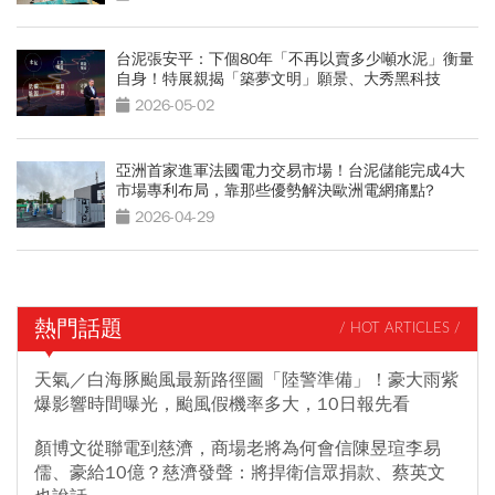
台泥張安平：下個80年「不再以賣多少噸水泥」衡量
自身！特展親揭「築夢文明」願景、大秀黑科技
2026-05-02
亞洲首家進軍法國電力交易市場！台泥儲能完成4大
市場專利布局，靠那些優勢解決歐洲電網痛點?
2026-04-29
熱門話題
/ HOT ARTICLES /
天氣／白海豚颱風最新路徑圖「陸警準備」！豪大雨紫
爆影響時間曝光，颱風假機率多大，10日報先看
顏博文從聯電到慈濟，商場老將為何會信陳昱瑄李易
儒、豪給10億？慈濟發聲：將捍衛信眾捐款、蔡英文