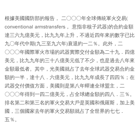
根據美國國防部的報告， 二○○○年全球傳統軍火交易(
conventional armstransfers， 意指非核子武器)的合約金額
達三六九億美元，比九九年上升，不過近四年來的數字已比
九○年代中期(九三至九六年)衰退約一二％。此外，二
○○○年國際軍火市場的武器實際交付金額為二十九．四億
美元，比九九年的三十八億美元低了不少，也是過去八年來
金額最低者。其中，光美國就占了去年全球武器交易合約金
額的一半，達十八．六億美元，比九九年成長了四四％；在
武器交付價值方面，美國則是第八年蟬連全球盟主，二
○○○年得到一四二億美元，占全球總金額的四八．三％。
排名第二和第三名的軍火交易大戶是英國和俄羅斯，加上美
國，三個國家去年的軍火交易額就占了全世界的七七．
五％。