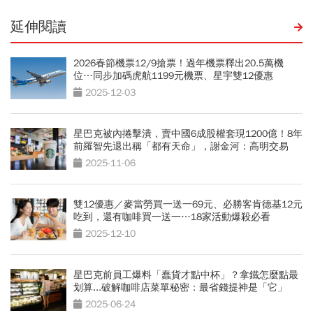
延伸閱讀
2026春節機票12/9搶票！過年機票釋出20.5萬機
位…同步加碼虎航1199元機票、星宇雙12優惠
2025-12-03
星巴克被內捲擊潰，賣中國6成股權套現1200億！8年
前羅智先退出稱「都有天命」，謝金河：高明交易
2025-11-06
雙12優惠／麥當勞買一送一69元、必勝客肯德基12元
吃到，還有咖啡買一送一…18家活動爆殺必看
2025-12-10
星巴克前員工爆料「蠢貨才點中杯」？拿鐵怎麼點最
划算...破解咖啡店菜單秘密：最省錢提神是「它」
2025-06-24