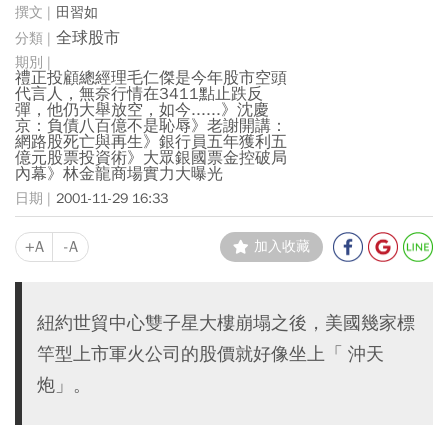
田習如
全球股市
禮正投顧總經理毛仁傑是今年股市空頭
代言人，無奈行情在3411點止跌反
彈，他仍大舉放空，如今......》沈慶
京：負債八百億不是恥辱》老謝開講：
網路股死亡與再生》銀行員五年獲利五
億元股票投資術》大眾銀國票金控破局
內幕》林金龍商場實力大曝光
2001-11-29 16:33
+A
-A
加入收藏
紐約世貿中心雙子星大樓崩塌之後，美國幾家標
竿型上市軍火公司的股價就好像坐上「 沖天
炮」。