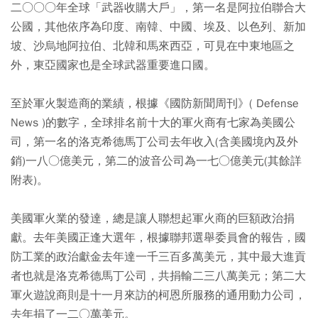
二○○○年全球「武器收購大戶」，第一名是阿拉伯聯合大
公國，其他依序為印度、南韓、中國、埃及、以色列、新加
坡、沙烏地阿拉伯、北韓和馬來西亞，可見在中東地區之
外，東亞國家也是全球武器重要進口國。
至於軍火製造商的業績，根據《國防新聞周刊》( Defense
News )的數字，全球排名前十大的軍火商有七家為美國公
司，第一名的洛克希德馬丁公司去年收入(含美國境內及外
銷)一八○億美元，第二的波音公司為一七○億美元(其餘詳
附表)。
美國軍火業的發達，總是讓人聯想起軍火商的巨額政治捐
獻。去年美國正逢大選年，根據聯邦選舉委員會的報告，國
防工業的政治獻金去年達一千三百多萬美元，其中最大進貢
者也就是洛克希德馬丁公司，共捐輸二三八萬美元；第二大
軍火遊說商則是十一月來訪的柯恩所服務的通用動力公司，
去年捐了一二○萬美元。