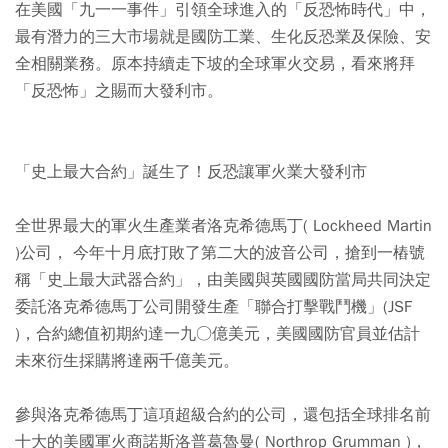
在美國「九一一事件」引領全球進入的「反恐怖時代」中，
最有潛力的三大市場就是國防工業、生化反恐業及保險、安
全相關業務。原本持續走下坡的全球軍火交易，看來將拜
「反恐怖」之賜而大發利市。
「史上最大合約」誕生了！反恐讓軍火業大發利市
全世界最大的軍火生產業者洛克希德馬丁( Lockheed Martin
)公司， 今年十月底打敗了第二大的波音公司，搶到一樁號
稱「史上最大武器合約」，由美國與英國國防當局共同決定
委託洛克希德馬丁公司開發生產「聯合打擊戰鬥機」(JSF
)，合約總值初期約達一九○億美元，美國國防官員並估計
未來衍生採購將達兩千億美元。
參與洛克希德馬丁這項超級合約的公司，還包括全球排名前
十大的美國軍火商諾斯洛普葛魯曼( Northrop Grumman )，