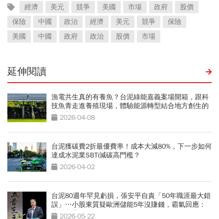
經濟
美元
競爭
美國
市場
政府
股價
保險
中國
政治
經濟
美元
競爭
保險
美國
中國
政府
政治
股價
市場
延伸閱讀
漁電共生真的有養魚？台泥綠能嘉義案場開箱，跟科
技魚青走進養殖現場，體驗能源轉型結合地方創生的
永續觀光
2026-04-08
台泥獲碳費2折最優費率！成本大減80%，下一步如何
達成水泥業SBTi減碳高門檻？
2026-04-02
台泥80週年罕見虧損，張安平自責「50年職涯最大錯
誤」⋯小股東質疑歐洲儲能5年沒賺錢，霸氣回應：
這叫學費
2026-05-22