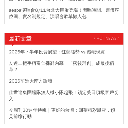
aespa演唱會8/11台北大巨蛋登場！開唱時間、票價座
位圖、實名制規定、演唱會歌單懶人包
最新文章
/ HOT NEWS /
2026年下半年投資展望：狂熱漲勢 vs 嚴峻現實
友達二把手柯富仁裸辭內幕！「落後群創」成最後稻
草？
2026前進大南方論壇
佳世達集團艦隊無人機小隊起飛！鎖定美日頂級客戶切
入
今周刊30週年特輯｜更好的台灣：回望精彩風雲，預
見前瞻行動