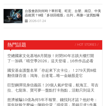
台股會跌到何時？華邦電、旺宏、台塑、南亞、中美
晶能買？8檔「多頭回檔股」出列，再賺一波買點曝
光
2026-07-24
熱門話題
/ HOT STORIES /
空總國家文化基地8月開放！封閉90年古蹟大樓打開
了…加碼「晴空季2026」這天登場，16件作品必看
國安基金護盤名單「存起來下次卡位」！279天買8檔
翻倍賺百億：鴻海、台達電...唯一金融股是它
巨型鋼彈現身信義區！20個人氣IP登場，航海王、哥吉
拉、七龍珠、寶可夢…盤點打卡熱點，活動只到這天
慈濟被騙10億為何5年不報警、錢找到才認？他好奇：
當年財報怎麼編…陳時中背「擋疫苗」黑鍋只求1件事