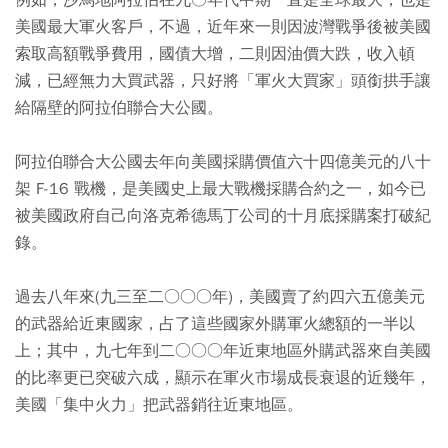
例如，沙烏地阿拉伯在九○年代中期一直是全球最大，也是
美國最大軍火客戶，不過，近年來一則因波灣戰爭後被美國
索取高額戰爭費用，國債大增，二則因油價大跌，收入頓
減，已經無力大買武器，只好將「軍火大買家」頭銜拱手讓
給隔壁的阿拉伯聯合大公國。
阿拉伯聯合大公國去年向美國採購價值六十四億美元的八十
架 F-16 戰機，是美國史上最大戰機採購合約之一，如今已
被美國政府自己向洛克希德馬丁公司的十月底採購案打破紀
錄。
過去八年來(九三至二○○○年)，美國賣了約四六五億美元
的武器給近東國家，占了這些國家外購軍火總額的一半以
上；其中，九七年到二○○○年近東地區外購武器來自美國
的比率更已突破六成，顯示在軍火市場成長衰退的近幾年，
美國「集中火力」把武器銷往近東地區。