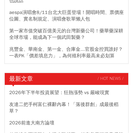
也說話
aespa演唱會8/11台北大巨蛋登場！開唱時間、票價座
位圖、實名制規定、演唱會歌單懶人包
第一家市值突破百億美元的台灣新藥公司！藥華藥深耕
全球市場，能成為下一個武田製藥？
兆豐金、華南金、第一金、合庫金...官股金控買誰好？
一表PK「價差填息力」，為何殖利率最高未必划算
最新文章
/ HOT NEWS /
2026年下半年投資展望：狂熱漲勢 vs 嚴峻現實
友達二把手柯富仁裸辭內幕！「落後群創」成最後稻
草？
2026前進大南方論壇