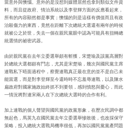
當意外與懊惱。意外的是沒想到媒體居然也拿到類似文件資
料，而且從政府、情治系統以及李登輝方面的反應看起來，
所有的內容顯然都是事實；懊惱的則是這樣有價值而且有政
治殺傷力的東西，竟然在距離下次總統大選還有兩年的時候
就被公之於世，失去一個在親民黨眼中認為可能具有扭轉總
統選情的祕密武器。
由於親民黨在去年立委選舉頗有斬獲，宋楚瑜及該黨高層對
於總統大選都頗有鬥志，尤其是宋楚瑜，幾次與國民黨主席
連戰私下晤面過程中，察覺連戰真正最在意的並不是自己未
能當選，而是對李登輝至今還時時不忘羞辱連戰，以及陳水
扁政府對國家施政始終抓不到要領，感到憤怒與憂心，而此
一情況將對連宋兩人在下次總統大選時的合作有利。
加上連戰的個人聲望與國民黨的政黨形象，在歷次民調中都
無起色，馬英九在國民黨去年立委選舉慘敗後，也改採保守
策略，投入總統大選戰局機率很低，再加以國民黨黨產問題