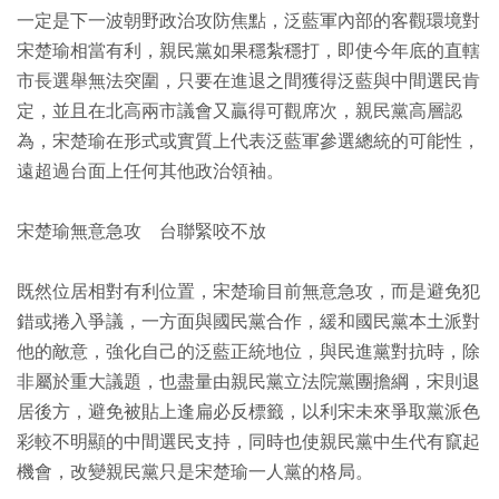
一定是下一波朝野政治攻防焦點，泛藍軍內部的客觀環境對
宋楚瑜相當有利，親民黨如果穩紮穩打，即使今年底的直轄
市長選舉無法突圍，只要在進退之間獲得泛藍與中間選民肯
定，並且在北高兩市議會又贏得可觀席次，親民黨高層認
為，宋楚瑜在形式或實質上代表泛藍軍參選總統的可能性，
遠超過台面上任何其他政治領袖。
宋楚瑜無意急攻 台聯緊咬不放
既然位居相對有利位置，宋楚瑜目前無意急攻，而是避免犯
錯或捲入爭議，一方面與國民黨合作，緩和國民黨本土派對
他的敵意，強化自己的泛藍正統地位，與民進黨對抗時，除
非屬於重大議題，也盡量由親民黨立法院黨團擔綱，宋則退
居後方，避免被貼上逢扁必反標籤，以利宋未來爭取黨派色
彩較不明顯的中間選民支持，同時也使親民黨中生代有竄起
機會，改變親民黨只是宋楚瑜一人黨的格局。