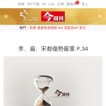
0
熱門：
房價
遺產稅免稅額
fed
高股息etf
美元
李、扁、宋都傷勢嚴重 P.34