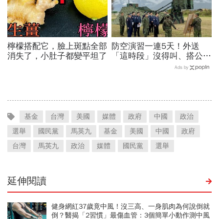
檸檬搭配它，臉上斑點全部
防空演習一連5天！外送
消失了，小肚子都變平坦了
「這時段」沒得叫、搭公車
有影響？漢光演習各縣市管
Ads by
制方式、斷網時間…違者罰
15萬
基金
台灣
美國
媒體
政府
中國
政治
選舉
國民黨
馬英九
基金
美國
中國
政府
台灣
馬英九
政治
媒體
國民黨
選舉
延伸閱讀
健身網紅37歲竟中風！沒三高、一身肌肉為何說倒就
倒？醫揭「2習慣」最傷血管：3個簡單小動作測中風