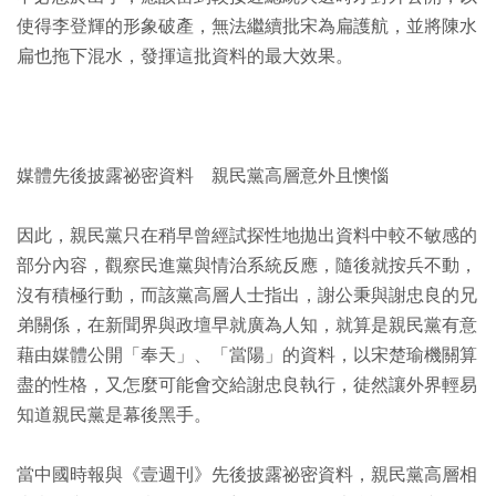
使得李登輝的形象破產，無法繼續批宋為扁護航，並將陳水
扁也拖下混水，發揮這批資料的最大效果。
媒體先後披露祕密資料 親民黨高層意外且懊惱
因此，親民黨只在稍早曾經試探性地拋出資料中較不敏感的
部分內容，觀察民進黨與情治系統反應，隨後就按兵不動，
沒有積極行動，而該黨高層人士指出，謝公秉與謝忠良的兄
弟關係，在新聞界與政壇早就廣為人知，就算是親民黨有意
藉由媒體公開「奉天」、「當陽」的資料，以宋楚瑜機關算
盡的性格，又怎麼可能會交給謝忠良執行，徒然讓外界輕易
知道親民黨是幕後黑手。
當中國時報與《壹週刊》先後披露祕密資料，親民黨高層相