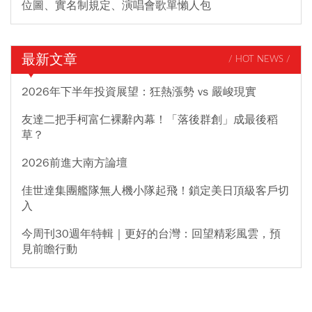
位圖、實名制規定、演唱會歌單懶人包
最新文章
/ HOT NEWS /
2026年下半年投資展望：狂熱漲勢 vs 嚴峻現實
友達二把手柯富仁裸辭內幕！「落後群創」成最後稻
草？
2026前進大南方論壇
佳世達集團艦隊無人機小隊起飛！鎖定美日頂級客戶切
入
今周刊30週年特輯｜更好的台灣：回望精彩風雲，預
見前瞻行動