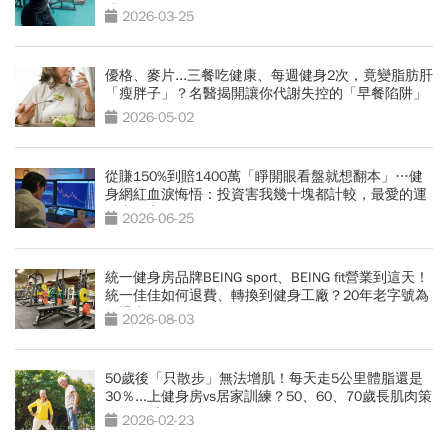
跡象
2026-03-25
優格、麥片...三餐吃健康、每週健身2次，竟變脂肪肝
「瘦胖子」？名醫揭開讓你代謝失控的「早餐陷阱」
2026-05-02
從賺150%到賠1400萬「睜開眼看盤就想翻本」…健
身網紅血淚悔悟：投資害我幾十塊都計較，最愛的運
動也放棄
2026-06-25
統一健身房品牌BEING sport、BEING fit營業到這天！
統一佳佳如何退費、轉換到健身工廠？20年老字號為
何退出
2026-08-03
50歲後「只散步」無法增肌！每天走5公里體脂還是
30％...上健身房vs居家訓練？50、60、70歲長肌肉策
略一次看
2026-02-23