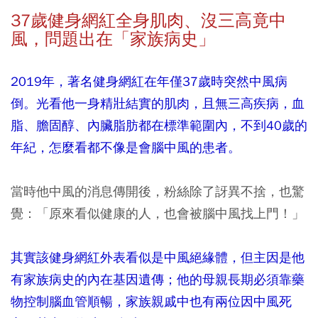
37
歲健身網紅全身肌肉、沒三高竟中
風，問題出在「家族病史」
2019年，著名健身網紅在年僅37歲時突然中風病
倒。光看他一身精壯結實的肌肉，且無三高疾病，血
脂、膽固醇、內臟脂肪都在標準範圍內，不到40歲的
年紀，怎麼看都不像是會腦中風的患者。
當時他中風的消息傳開後，粉絲除了訝異不捨，也驚
覺：「原來看似健康的人，也會被腦中風找上門！」
其實該健身網紅外表看似是中風絕緣體，但主因是他
有家族病史的內在基因遺傳；他的母親長期必須靠藥
物控制腦血管順暢，家族親戚中也有兩位因中風死