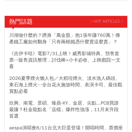
熱門話題
/ HOT ARTICLES /
川湖做什麼的？躋身「萬金股」抱1張年賺760萬！傳
產鐵工廠如何翻身「只有兩根鐵憑什麼賣這麼貴」？
《吉伊卡哇》電影7/31上映！威秀影城特典、預售套
票…販售資訊整理，討伐棒+小卡必收、上映戲院一文
看
2026夏季煙火懶人包／大稻埕煙火、淡水漁人碼頭、
東石海上煙火…全台花火施放時間、表演卡司、最佳觀
賞點必看
欣興、南電、景碩、臻鼎-KY、金居、尖點...PCB買誰
最賺？杜金龍點名「這檔」爆炸性強漲，11月末升段
首選
aespa演唱會8/11台北大巨蛋登場！開唱時間、票價座