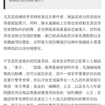
尤其是前總統李登輝經過這次事件後，無論是政治與道德光
環都面臨壓力。同時，陳水扁總統上任後也曾經動支過這些
預算體制外的經費，是否將隨著風暴蔓延也被捲入，並對政
局造成無法預測的變數，都已經成為政府決策高層觀察以及
危機處理的重點，在野黨方面則審慎評估兩年後總統大選選
情將因此出現何種變化。
不管是民進黨的府院黨系統，或者是在野的泛藍軍人士都認
為，「奉天」、「當陽」兩專案祕密資料外洩，充滿極端複
雜政治動機，但可以確定的是，其中一個非常重要的目的就
是要打擊李登輝，所以才故意洩漏李在一九九四年親筆核可
籌措「奉天專案」基金的「極機密」公文，以及在九七年親
閱國安局呈報該專案經費運用情形的「絕對機密」公文，意
圖證明李登輝對於高達近三十六億元的體制外經費非但知