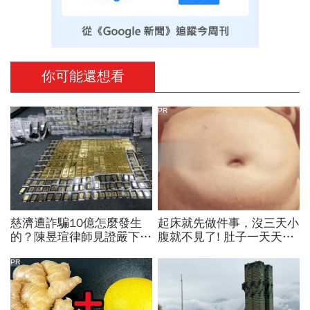
你可能還想看
PR
慈濟遭詐騙10億怎麼發生
起床就先做件事，沒三天小
的？陳昱瑄律師見證嚴下跪
腹就不見了! 肚子一天天變
博信任！豪宅藏158公斤黃
小！
金，洗錢手法曝光…慈濟回
PR
應了