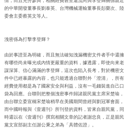
情，而且充分參與，相關經費甚至還流向與李登輝關係親近
的中華開發董事長劉泰英、台灣機械運輸董事長彭榮次、陸
委會主委蔡英文等人。
洩密係為打擊李登輝？
由於事證至為明確，而且無法確知洩漏機密文件者手中還擁
有哪些尚未曝光或內情更嚴重的資料，據透露，即使向來老
謀深算、信心滿滿的李登輝，這次也陷入長考，對於機密文
件中已經暴露的內容，也只能透過台聯對外「澄清」，所有
經費使用都是為了國家安全與利益，沒有一毛錢裝進自己口
袋為回應。台聯則把整個洩密事件歸諸親民黨主席宋楚瑜，
由台聯立委宣稱宋楚瑜稍早在美國期間曾經與劉冠軍會面，
而中國時報與《壹週刊》所刊登的資料，皆來自親民黨，同
時還以在《壹週刊》撰寫相關文章的記者謝忠良，正是親民
黨文宣部副主任謝公秉之弟為「具體佐證」。