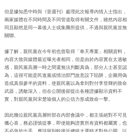
但是據知悉中時與《壹週刊》處理此次報導內情人士指出，
兩家媒體在不同時間及不同管道取得有關文件，雖然內容相
同且顯然是同一幕後人士或集團所提供，不過與親民黨並無
關聯。
據了解，親民黨在今年初也曾取得「奉天專案」相關資料，
內容大致與媒體最近曝光者相同，但是由於內容實在太過敏
感，親民黨高層一時之間還無法判斷真偽，部分人士甚至認
為，這很可能是民進黨或情治部門故意設下陷阱，企圖用偽
造或真假參半的資料，使親民黨以為拿到對付李登輝的致命
武器，誘敵深入，但在公開後卻提出各種證據顯示資料不
實，對親民黨與宋楚瑜個人的公信力形成致命一擊。
因此幾位親民黨高層幹部在內部會議中，都主張絕對不可見
獵心喜，務必謹慎從事，即使能夠證實所有資料都屬實，也
不必急於出手，應該留到較接近總統大選時才對外公開，以