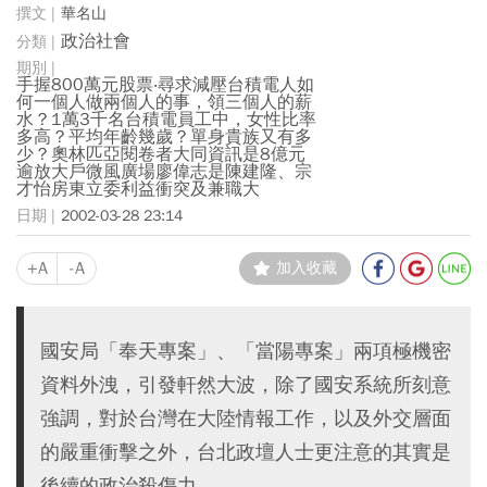
華名山
政治社會
手握800萬元股票‧尋求減壓台積電人如
何一個人做兩個人的事，領三個人的薪
水？1萬3千名台積電員工中，女性比率
多高？平均年齡幾歲？單身貴族又有多
少？奧林匹亞閱卷者大同資訊是8億元
逾放大戶微風廣場廖偉志是陳建隆、宗
才怡房東立委利益衝突及兼職大
2002-03-28 23:14
+A
-A
加入收藏
國安局「奉天專案」、「當陽專案」兩項極機密
資料外洩，引發軒然大波，除了國安系統所刻意
強調，對於台灣在大陸情報工作，以及外交層面
的嚴重衝擊之外，台北政壇人士更注意的其實是
後續的政治殺傷力。