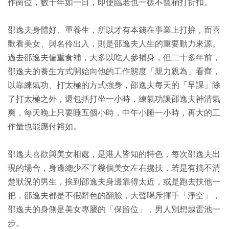
作崗位，數十年如一日，即使臨老也一樣不曾稍打折扣。
邵逸夫身體好、重養生，所以才有本錢在事業上打拚，而喜
歡看美女、與名伶出入，則是邵逸夫人生的重要動力來源。
過去邵逸夫偏重食補，大多以吃人參補身，但二十多年前，
邵逸夫的養生方式開始向他的工作態度「親力親為」看齊，
以靠練氣功、打太極的方式強身，邵逸夫每天的「早課」除
了打太極之外，還包括打坐一小時，練氣功讓邵逸夫神清氣
爽，每天晚上只要睡五個小時，中午小睡一小時，再大的工
作量也能應付裕如。
邵逸夫喜歡與美女相處，是港人皆知的特色，每次邵逸夫出
現的場合，身邊總少不了幾個美女左右攙扶，若是有搞不清
楚狀況的男生，挨到邵逸夫身邊靠得太近，或是跑去扶他一
把，邵逸夫都是不假辭色的翻臉，大聲喝斥揮手「淨空」，
邵逸夫的身側是美女專屬的「保留位」，男人別想越雷池一
步。