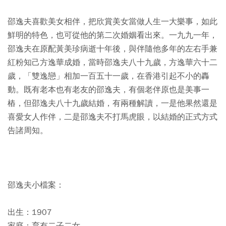
邵逸夫喜歡美女相伴，把欣賞美女當做人生一大樂事，如此
鮮明的特色，也可從他的第二次婚姻看出來。一九九一年，
邵逸夫在原配黃美珍病逝十年後，與伴隨他多年的左右手兼
紅粉知己方逸華成婚，當時邵逸夫八十九歲，方逸華六十二
歲，「雙逸戀」相加一百五十一歲，在香港引起不小的轟
動。既有老本也有老友的邵逸夫，有個老伴原也是美事一
樁，但邵逸夫八十九歲結婚，有兩種解讀，一是他果然還是
喜愛女人作伴，二是邵逸夫不打馬虎眼，以結婚的正式方式
告諸周知。
邵逸夫小檔案：
出生：1907