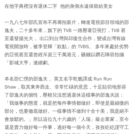
在他字典裡沒有退休二字 他的身側永遠保留給美女
一九八七年邵氏宣布不再籌拍新片，轉進電視節目領域的邵
逸夫，二十多年來，旗下的 TVB 一路壓著亞視打，TVB 甚
至還發揚光大， 出口到台灣與邱復生合作，變成台灣有線
電視開放時，被李登輝「欽點」的 TVBS。 多年來處於劣勢
的亞視甚至還曾經斥資三千萬港元，砸錢以鑽石陣容拍攝
「影城大亨」連續劇。
本名邵仁愣的邵逸夫， 英文名字乾脆譯成 Run Run
Shaw，取其東奔西走、非常忙碌的意思，十足貼切地形容
了邵逸夫的個性，壓根兒沒想過退休這檔事的邵逸夫說：
「我做事的態度，就是把每件事情都做好，即使是最細微的
部分，也要徹底做好。一樣事情不做到十全十美，我是絕不
會放鬆的。」所以這位九十六歲的「人瑞」級企業家，至今
還是賣力做好每一件事，過好每一個今天，孜孜矻矻謹守工