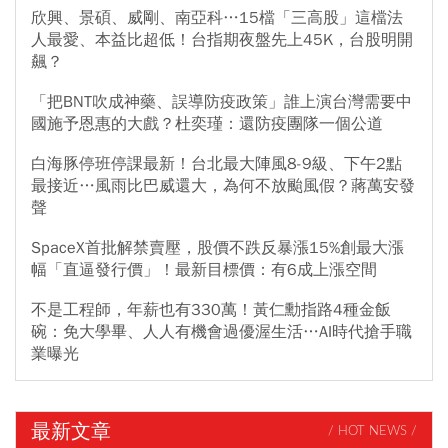
欣興、景碩、威剛、南亞科…15檔「三高股」這檔法
人最愛、本益比超低！台指期夜盤先上45K，台股明開
飆？
「把BNT吹成神藥、誤導防疫政策」誰上演台灣需要中
國施予恩惠的大戲？杜奕瑾：還防疫團隊一個公道
白海豚停班停課最新！台北最大陣風8-9級、下午2點
最接近…風雨比巴威還大，為何不放颱風假？蔣萬安發
聲
SpaceX首批解禁賣壓，股價不跌反暴漲15%創最大漲
幅「直逼發行價」！最新目標價：有6成上漲空間
不是工程師，年薪也有330萬！黃仁勳指路4種金飯
碗：免大學畢、人人有機會過優渥生活…AI時代搶手職
業曝光
最新文章
/ HOT NEWS /