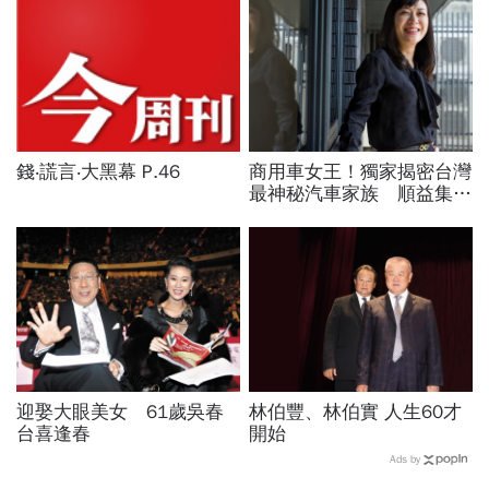
錢‧謊言‧大黑幕 P.46
商用車女王！獨家揭密台灣
最神秘汽車家族 順益集團
如何雄霸市場28年？
迎娶大眼美女 61歲吳春
林伯豐、林伯實 人生60才
台喜逢春
開始
Ads by