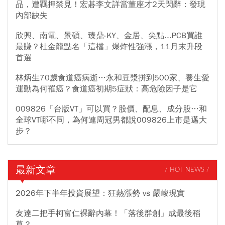
品，遭羈押禁見！宏碁李文詳當董座才2天閃辭：發現
內部缺失
欣興、南電、景碩、臻鼎-KY、金居、尖點...PCB買誰
最賺？杜金龍點名「這檔」爆炸性強漲，11月末升段
首選
林炳生70歲食道癌病逝…永和豆漿拼到500家、養生愛
運動為何罹癌？食道癌初期5症狀：高危險因子是它
009826「台版VT」可以買？股價、配息、成分股…和
全球VT哪不同，為何連周冠男都說009826上市是邁大
步？
最新文章
/ HOT NEWS /
2026年下半年投資展望：狂熱漲勢 vs 嚴峻現實
友達二把手柯富仁裸辭內幕！「落後群創」成最後稻
草？