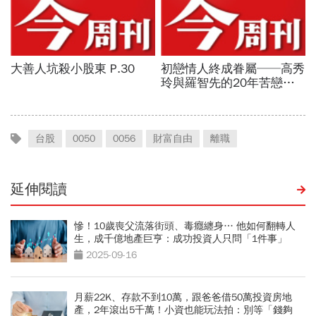
台股
0050
0056
財富自由
離職
延伸閱讀
慘！10歲喪父流落街頭、毒癮纏身… 他如何翻轉人
生，成千億地產巨亨：成功投資人只問「1件事」
2025-09-16
月薪22K、存款不到10萬，跟爸爸借50萬投資房地
產，2年滾出5千萬！小資也能玩法拍：別等「錢夠