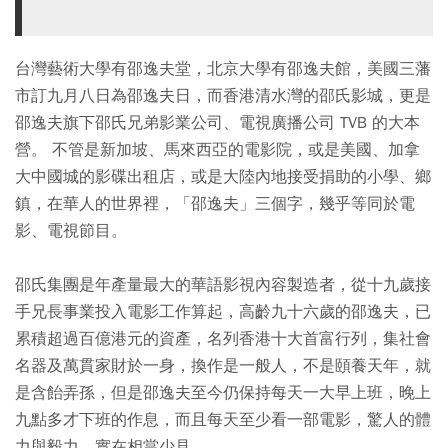
台灣藝術大學有邵逸夫堂，北京大學有邵逸夫館，美國三藩
市訂九月八日為邵逸夫日，而香港清水灣的邵氏影城，更是
邵逸夫旗下邵氏兄弟影業公司、電視廣播公司 TVB 的大本
營。 不管是新加坡、馬來西亞的電影院，或是美國、加拿
大中國城的影碟出租店，或是大陸內地接受捐助的小學、鄉
鎮，在華人的世界裡，「邵逸夫」三個字，幾乎等同於電
影、電視節目。
邵氏集團是年產量最大的華語影視內容製造者，從十九歲接
手兄長事業投入電影工作算起，高齡九十六歲的邵逸夫，已
累積超過百億港元的資產，名列香港十大首富行列，集社會
名器及萬貫家財於一身，換作是一般人，不是頤養天年，就
是含飴弄孫，但是邵逸夫至今仍保持每天一大早上班，晚上
九點多才下班的作息，而且每天至少看一部電影，驚人的體
力與毅力，實在相當少見。