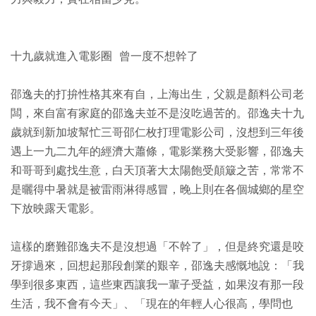
十九歲就進入電影圈 曾一度不想幹了
邵逸夫的打拚性格其來有自，上海出生，父親是顏料公司老
闆，來自富有家庭的邵逸夫並不是沒吃過苦的。邵逸夫十九
歲就到新加坡幫忙三哥邵仁枚打理電影公司，沒想到三年後
遇上一九二九年的經濟大蕭條，電影業務大受影響，邵逸夫
和哥哥到處找生意，白天頂著大太陽飽受顛簸之苦，常常不
是曬得中暑就是被雷雨淋得感冒，晚上則在各個城鄉的星空
下放映露天電影。
這樣的磨難邵逸夫不是沒想過「不幹了」，但是終究還是咬
牙撐過來，回想起那段創業的艱辛，邵逸夫感慨地說：「我
學到很多東西，這些東西讓我一輩子受益，如果沒有那一段
生活，我不會有今天」、「現在的年輕人心很高，學問也