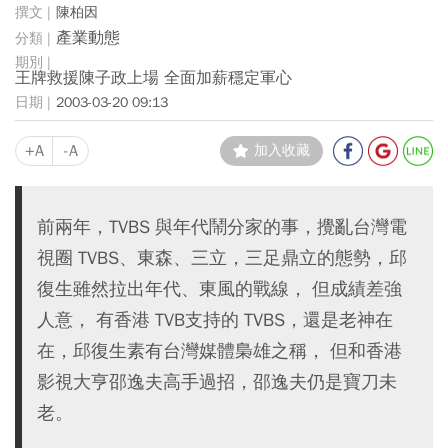
陳柏因
產業動態
王牌救援陳子政上場 全面加薪穩定軍心
2003-03-20 09:13
+A
-A
加入收藏
前兩年，TVBS 與年代鬧分家的事，攪亂台灣電
視圈 TVBS、東森、三立，三足鼎立的態勢，邱
復生雖然拉出年代、東風的戰線， 但成績差強
人意， 有香港 TVB支持的 TVBS，還是老神在
在，邱復生素有台灣媒體梟雄之稱， 但和香港
影視大亨邵逸夫高手過招，邵逸夫仍是寶刀未
老。