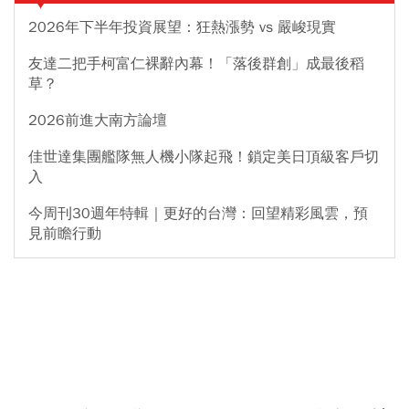
2026年下半年投資展望：狂熱漲勢 vs 嚴峻現實
友達二把手柯富仁裸辭內幕！「落後群創」成最後稻
草？
2026前進大南方論壇
佳世達集團艦隊無人機小隊起飛！鎖定美日頂級客戶切
入
今周刊30週年特輯｜更好的台灣：回望精彩風雲，預
見前瞻行動