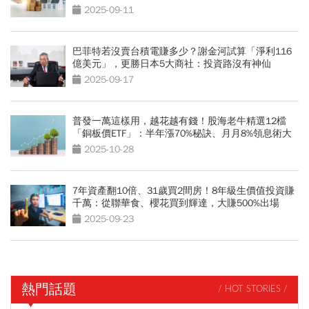
了」才開始
2025-09-11
巴菲特若沒賣台積電賺多少？謝金河試算「淨利116
億美元」，更勝日本5大商社：投資路沒有神仙
2025-09-17
普發一萬這樣用，越花越有錢！股海老牛精選12檔
「銅板價ETF」：半年漲70%秘訣、月月8%領息術大
公開
2025-10-28
7年資產翻10倍、31歲買2間房！8年級生價值投資賺
千萬：從聯華食、櫻花買到輝達，大賺500%出場
2025-09-23
熱門話題
/ HOT STORIES /