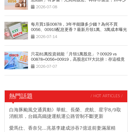
賺330萬
2026-07-08
每月買1張00878，3年半能賺多少錢？為何不買
0056、00919配息更香？最新月領1萬、3萬成本曝光
2026-07-14
只花81萬投資就能「月領1萬股息」？00929 vs
00878+0056+00919，高股息ETF大比拚：存這檔竟
能「少花30萬本金」
2026-07-07
熱門話題
/ HOT ARTICLES /
白海豚颱風交通異動》華航、長榮、虎航、星宇8/9取
消航班，台鐵高鐵捷運航運公路管制不斷更新
愛馬仕、香奈兒...兆基李建成涉吞7億送前妻滿屋精