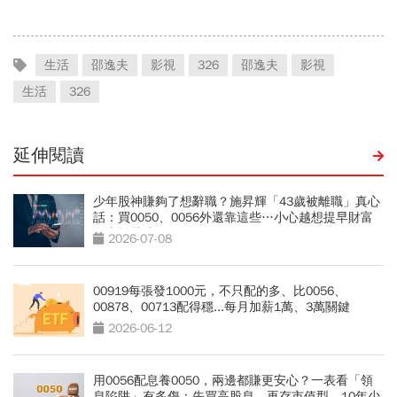
生活
邵逸夫
影視
326
邵逸夫
影視
生活
326
延伸閱讀
少年股神賺夠了想辭職？施昇輝「43歲被離職」真心
話：買0050、0056外還靠這些…小心越想提早財富
自由離越遠
2026-07-08
00919每張發1000元，不只配的多、比0056、
00878、00713配得穩...每月加薪1萬、3萬關鍵
2026-06-12
用0056配息養0050，兩邊都賺更安心？一表看「領
息陷阱」有多傷：先買高股息、再存市值型，10年少