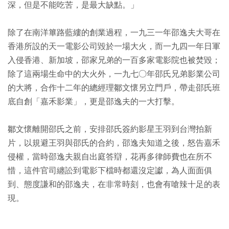
深，但是不能吃苦，是最大缺點。」
除了在南洋篳路藍縷的創業過程，一九三一年邵逸夫大哥在
香港所設的天一電影公司毀於一場大火，而一九四一年日軍
入侵香港、新加坡，邵家兄弟的一百多家電影院也被焚毀；
除了這兩場生命中的大火外，一九七○年邵氏兄弟影業公司
的大將，合作十二年的總經理鄒文懷另立門戶，帶走邵氏班
底自創「嘉禾影業」，更是邵逸夫的一大打擊。
鄒文懷離開邵氏之前，安排邵氏簽約影星王羽到台灣拍新
片，以規避王羽與邵氏的合約，邵逸夫知道之後，怒告嘉禾
侵權，當時邵逸夫親自出庭答辯，花再多律師費也在所不
惜，這件官司纏訟到電影下檔時都還沒定讞，為人面面俱
到、態度謙和的邵逸夫，在非常時刻，也會有嗆辣十足的表
現。