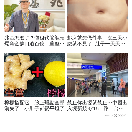
兆基怎麼了？包租代管龍頭
起床就先做件事，沒三天小
爆資金缺口逾百億！董座閃
腹就不見了! 肚子一天天變
辭、趙姬投資操盤人失聯…
小！
187人組自救會，公司最新
PR
聲明
檸檬搭配它，臉上斑點全部
禁止你出境就禁止…中國出
消失了，小肚子都變平坦了
入境新規9/15上路，台灣
人小心「有去無回」？4種
Ads by
職業特別注意：前例在這