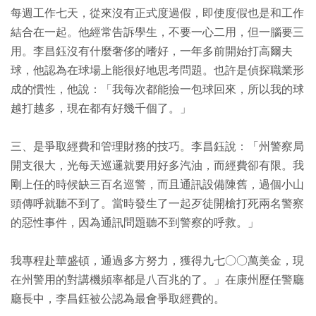
每週工作七天，從來沒有正式度過假，即使度假也是和工作
結合在一起。他經常告訴學生，不要一心二用，但一腦要三
用。李昌鈺沒有什麼奢侈的嗜好，一年多前開始打高爾夫
球，他認為在球場上能很好地思考問題。也許是偵探職業形
成的慣性，他說：「我每次都能撿一包球回來，所以我的球
越打越多，現在都有好幾千個了。」
三、是爭取經費和管理財務的技巧。李昌鈺說：「州警察局
開支很大，光每天巡邏就要用好多汽油，而經費卻有限。我
剛上任的時候缺三百名巡警，而且通訊設備陳舊，過個小山
頭傳呼就聽不到了。當時發生了一起歹徒開槍打死兩名警察
的惡性事件，因為通訊問題聽不到警察的呼救。」
我專程赴華盛頓，通過多方努力，獲得九七○○萬美金，現
在州警用的對講機頻率都是八百兆的了。」在康州歷任警廳
廳長中，李昌鈺被公認為最會爭取經費的。