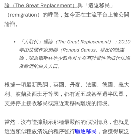
論（The Great Replacement）
與「遣返移民」
（remigration）的呼聲，如今正在主流平台上被公開
論辯。
「大取代」理論（The Great Replacement）：2010
年由法國作家加繆（Renaud Camus）提出的陰謀
論，認為穆斯林等少數族群正在有計畫性地取代法國
及歐洲的白人人口。
根據一項最新民調，英國、丹麥、法國、德國、義大
利、波蘭及西班牙等國，都有近五成甚至過半民眾，
支持停止接收移民或讓近期移民離境的情境。
當然，沒有證據顯示那種最嚴酷的假設情境，也就是
透過類似種族清洗的程序強行
驅逐移民
，會獲得廣泛