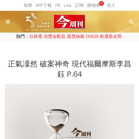
0
熱門：
台積電
兆豐金配息
股票抽籤
00929
航運股走勢
正氣凜然 破案神奇 現代福爾摩斯李昌
鈺 P.64