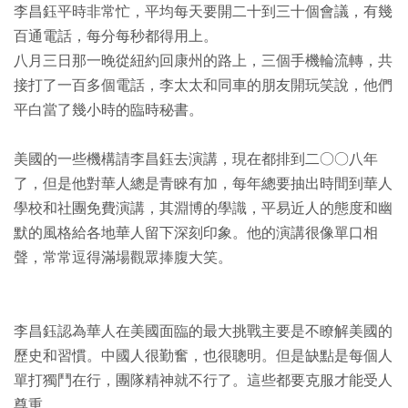
李昌鈺平時非常忙，平均每天要開二十到三十個會議，有幾
百通電話，每分每秒都得用上。
八月三日那一晚從紐約回康州的路上，三個手機輪流轉，共
接打了一百多個電話，李太太和同車的朋友開玩笑說，他們
平白當了幾小時的臨時秘書。
美國的一些機構請李昌鈺去演講，現在都排到二○○八年
了，但是他對華人總是青睞有加，每年總要抽出時間到華人
學校和社團免費演講，其淵博的學識，平易近人的態度和幽
默的風格給各地華人留下深刻印象。他的演講很像單口相
聲，常常逗得滿場觀眾捧腹大笑。
李昌鈺認為華人在美國面臨的最大挑戰主要是不瞭解美國的
歷史和習慣。中國人很勤奮，也很聰明。但是缺點是每個人
單打獨鬥在行，團隊精神就不行了。這些都要克服才能受人
尊重。