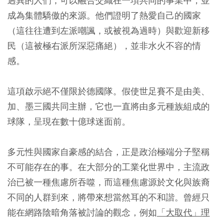
迥異的人們，可以融合交織在一項共同的事業中，並
成為集體驕傲的來源。他們證明了熱愛自己的國家
（這往往遭到左派嘲諷，或被視為過時）與歡迎新移
民（這被極右派所深惡痛絕），並非水火不容的情
感。
這項啟示絕不僅限於德國隊。假使世足賽不是由美、
加、墨三國共同主辦，它也一直將由多元種族組成的
球隊，呈現在數十億球迷面前。
多元性與國家自豪感的結合，正是政治極端分子堅稱
不可能存在的事。在大部分的工業化世界中，主流政
治已被一種焦慮所吞噬，而這種焦慮源於文化與族裔
不同的人群到來，將帶來想當然耳的不和諧。曾經只
能在網路陰暗角落被討論的觀念，例如
「大取代」理