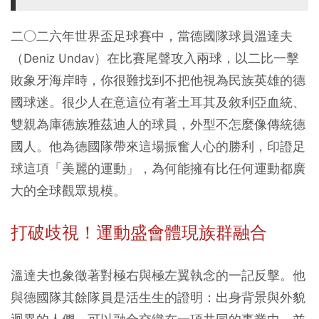
二○二六年世界盃足球賽中，當德國隊球員溫達夫
（Deniz Undav）在比賽尾聲攻入兩球，以二比一擊
敗象牙海岸時，你很難找到不把他視為民族英雄的德
國球迷。很少人在意這位有著土耳其及敘利亞血統、
雙親為庫德族雅茲迪人的球員，外型不怎麼像傳統德
國人。他為德國隊帶來這場振奮人心的勝利，印證足
球這項「美麗的運動」，為何能擁有比任何運動都廣
大的全球觀眾規模。
打破歧視！運動盛會體現族群融合
溫達夫也象徵著對極右與極左翼執念的一記反擊。他
與德國隊其餘隊員是活生生的證明：出身背景與外貌