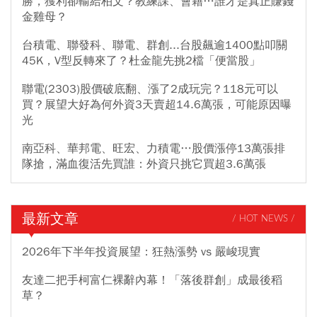
勝，獲利卻輸給柏文？教練課、會籍…誰才是真正賺錢
金雞母？
台積電、聯發科、聯電、群創...台股飆逾1400點叩關
45K，V型反轉來了？杜金龍先挑2檔「便當股」
聯電(2303)股價破底翻、漲了2成玩完？118元可以
買？展望大好為何外資3天賣超14.6萬張，可能原因曝
光
南亞科、華邦電、旺宏、力積電…股價漲停13萬張排
隊搶，滿血復活先買誰：外資只挑它買超3.6萬張
最新文章
/ HOT NEWS /
2026年下半年投資展望：狂熱漲勢 vs 嚴峻現實
友達二把手柯富仁裸辭內幕！「落後群創」成最後稻
草？