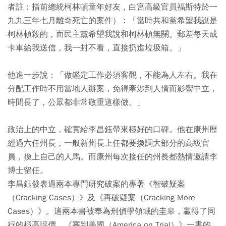
者註：指前總統柯林頓童年好友，白宮高級官員福斯特於一
九九三年七月離奇死亡的案件）：「當時共和黨希望我說是
柯林頓殺的，而民主黨希望我說和柯林頓無關。郵差每天成
卡車給我送信，我一封不看，直接扔進垃圾箱。」
他進一步說：「做鑑定工作必須客觀，不能為人左右。我在
分配工作時不用當地人辦案，免得牽涉到人情而影響中立，
時間長了，公眾都非常敬重這樣做。」
政治上的中立，確實給李昌鈺帶來極好的口碑。他在康州歷
經過六任州長，一般新州長上任都要換調大部分的高級官
員，換上自己的人馬。而康州每次接任的州長都熱情邀請李
博士留任。
李昌鈺發表過兩本專門研究破案的專著《智破疑案
（Cracking Cases）》及《再破疑案（Cracking More
Cases）》。這兩本書被奉為刑偵學領域的圭皋，贏得了同
行的極高評價。《審判美國（America on Trial）》一書的