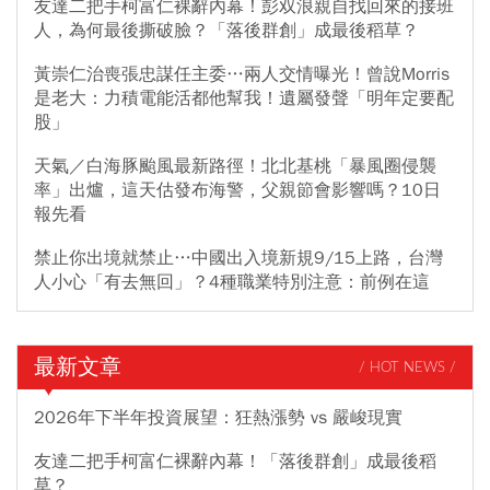
友達二把手柯富仁裸辭內幕！彭双浪親自找回來的接班
人，為何最後撕破臉？「落後群創」成最後稻草？
黃崇仁治喪張忠謀任主委…兩人交情曝光！曾說Morris
是老大：力積電能活都他幫我！遺屬發聲「明年定要配
股」
天氣／白海豚颱風最新路徑！北北基桃「暴風圈侵襲
率」出爐，這天估發布海警，父親節會影響嗎？10日
報先看
禁止你出境就禁止…中國出入境新規9/15上路，台灣
人小心「有去無回」？4種職業特別注意：前例在這
最新文章
/ HOT NEWS /
2026年下半年投資展望：狂熱漲勢 vs 嚴峻現實
友達二把手柯富仁裸辭內幕！「落後群創」成最後稻
草？