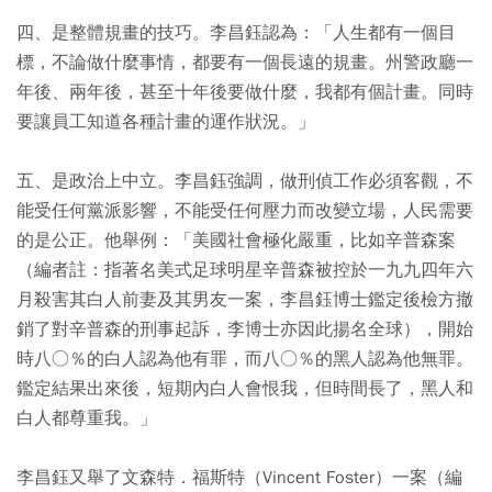
四、是整體規畫的技巧。李昌鈺認為：「人生都有一個目
標，不論做什麼事情，都要有一個長遠的規畫。州警政廳一
年後、兩年後，甚至十年後要做什麼，我都有個計畫。同時
要讓員工知道各種計畫的運作狀況。」
五、是政治上中立。李昌鈺強調，做刑偵工作必須客觀，不
能受任何黨派影響，不能受任何壓力而改變立場，人民需要
的是公正。他舉例：「美國社會極化嚴重，比如辛普森案
（編者註：指著名美式足球明星辛普森被控於一九九四年六
月殺害其白人前妻及其男友一案，李昌鈺博士鑑定後檢方撤
銷了對辛普森的刑事起訴，李博士亦因此揚名全球），開始
時八○％的白人認為他有罪，而八○％的黑人認為他無罪。
鑑定結果出來後，短期內白人會恨我，但時間長了，黑人和
白人都尊重我。」
李昌鈺又舉了文森特．福斯特（Vincent Foster）一案（編