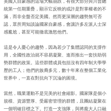
美國人自豪感的這場大幅崩跌，有很大部分與川普總
統第一任期重疊，顯示它反映的或許是對掌權者的不
滿，而非全盤否定美國。然而更深層的趨勢無可否
認，眾所周知談論國家自豪感，會讓許多左派人士深
感尷尬，甚至可能徹底激怒他們。
這是令人憂心的趨勢，因為若少了集體認同的支撐作
用，全國性政治就不容易凝聚、進而推出一套扶助弱
勢群體的政策。這些群體成員包括沒有四年制大學學
歷的工人；他們的族裔多元，數十年來在整個工業化
世界中，一直在對抗向下沉淪的困境。
當然，職業運動不是完美的社會縮影。國家隊是個小
規模、資源豐厚、受嚴密管理的群體，且團結凝聚在
一個明確目標之下。打造一支強隊，與將龐大人口融