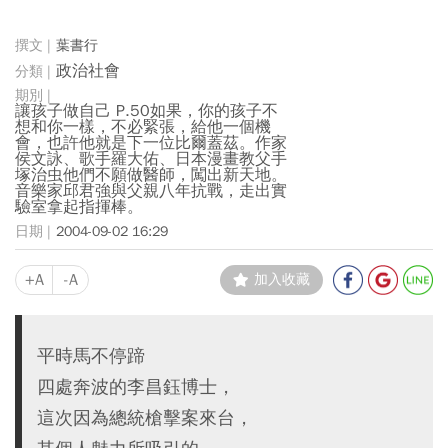
葉書行
政治社會
讓孩子做自己 P.50如果，你的孩子不
想和你一樣，不必緊張，給他一個機
會，也許他就是下一位比爾蓋茲。作家
侯文詠、歌手羅大佑、日本漫畫教父手
塚治虫他們不願做醫師，闖出新天地。
音樂家邱君強與父親八年抗戰，走出實
驗室拿起指揮棒。
2004-09-02 16:29
+A
-A
加入收藏
平時馬不停蹄
四處奔波的李昌鈺博士，
這次因為總統槍擊案來台，