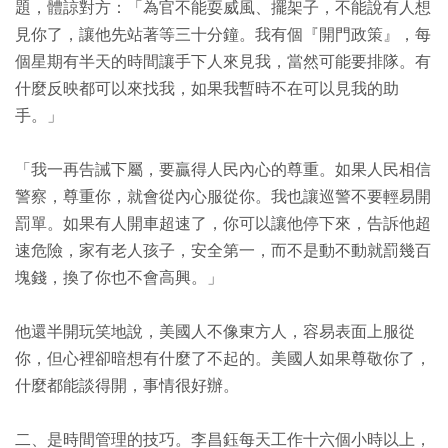
題，體諒對方：「為官不能耍威風、擺架子，不能說有人想
見你了，讓他先站著等三十分鐘。我有個『開門政策』，每
個星期有半天的時間讓手下人來見我，當然可能要排隊。有
什麼反映都可以來找我，如果我暫時不在可以見我的助
手。」
「我一再告誡下屬，要贏得人民內心的尊重。如果人民相信
警察，尊重你，就會從內心服從你。我也讓巡警不要輕易開
罰單。如果有人開車超速了，你可以讓他停下來，告訴他超
速危險，家有老人孩子，安全第一，而不是動不動就罰幾百
塊錢，換了你也不會高興。」
他還半開玩笑地說，美國人不像東方人，容易表面上服從
你，但心裡卻暗想有什麼了不起的。美國人如果尊敬你了，
什麼都能談得開，事情很好辦。
二、是時間管理的技巧。李昌鈺每天工作十六個小時以上，