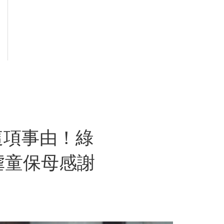
這項事由！綠
虐童保母感謝