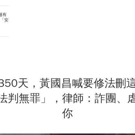
越有
0「安
350天，黃國昌喊要修法刪
法判無罪」，律師：詐團、
你