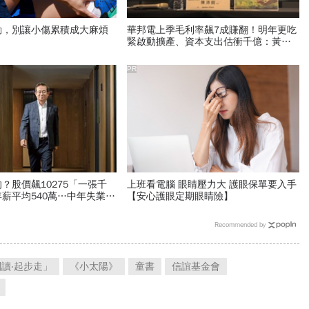
動，別讓小傷累積成大麻煩
華邦電上季毛利率飆7成賺翻！明年更吃
緊啟動擴產、資本支出估衝千億：黃仁
勳若想到，早入主記憶體廠
PR
？股價飆10275「一張千
上班看電腦 眼睛壓力大 護眼保單要入手
薪平均540萬…中年失業工
【安心護眼定期眼睛險】
出「萬金股」
Recommended by
讀‧起步走」
《小太陽》
童書
信誼基金會