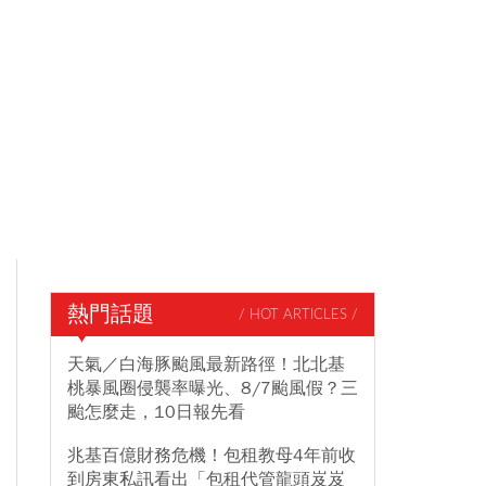
熱門話題
/ HOT ARTICLES /
天氣／白海豚颱風最新路徑！北北基
桃暴風圈侵襲率曝光、8/7颱風假？三
颱怎麼走，10日報先看
兆基百億財務危機！包租教母4年前收
到房東私訊看出「包租代管龍頭岌岌