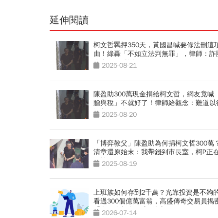
延伸閱讀
柯文哲羈押350天，黃國昌喊要修法刪這
由！綠轟「不如立法判無罪」，律師：詐
虐童保母感謝你
2025-08-21
陳盈助300萬現金捐給柯文哲，網友竟喊
贈與稅」不就好了！律師給觀念：難道以
污都只要追稅？
2025-08-20
「博弈教父」陳盈助為何捐柯文哲300萬
清章還原始末：我帶錢到市長室，柯P正
飛輪
2025-08-19
上班族如何存到2千萬？光靠投資是不夠
看過300個億萬富翁，高盛傳奇交易員揭
「有錢人都在做這2件事」
2026-07-14