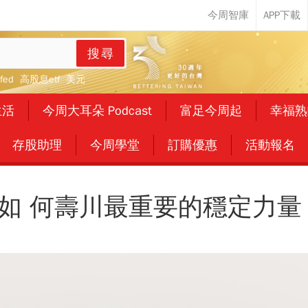
搜尋
fed
高股息etf
美元
生活
今周大耳朵 Podcast
富足今周起
幸福熟
存股助理
今周學堂
訂購優惠
活動報名
如 何壽川最重要的穩定力量 P