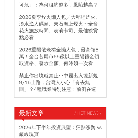
可危」：為何租約越多，風險越高？
2026夏季煙火懶人包／大稻埕煙火、
淡水漁人碼頭、東石海上煙火…全台
花火施放時間、表演卡司、最佳觀賞
點必看
2026重陽敬老禮金懶人包，最高領5
萬！全台各縣市65歲以上重陽禮金領
取資格、發放金額、何時領一次看
禁止你出境就禁止…中國出入境新規
9/15上路，台灣人小心「有去無
回」？4種職業特別注意：前例在這
最新文章
/ HOT NEWS /
2026年下半年投資展望：狂熱漲勢 vs
嚴峻現實