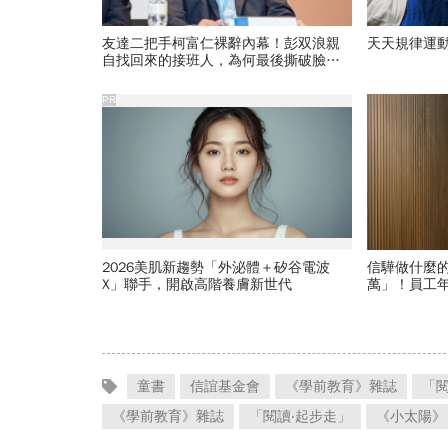
友達二把手柯富仁裸辭內幕！彭双浪親
天天規律運
自找回來的接班人，為何最後撕破臉？
「落後群創」成最後稻草？
PR
2026美肌新趨勢「外泌體＋矽谷電波
信驊做什麼的
X」聯手，開啟高階養膚新世代
萬」！員工年
程師如何孵
童書
信誼基金會
《學前教育》雜誌
「閱
《學前教育》雜誌
「閱讀‧起步走」
《小太陽》