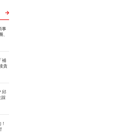
項事
團、
「補
後貪
？邱
在踩
的！
密