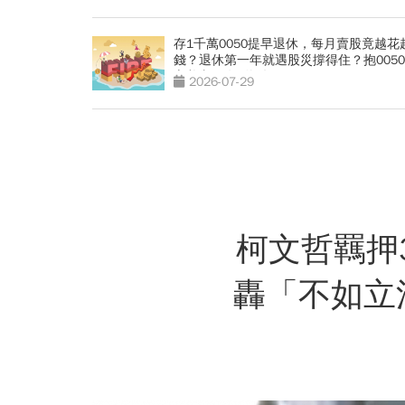
存1千萬0050提早退休，每月賣股竟越花
錢？退休第一年就遇股災撐得住？抱005
心養老」有3條件
2026-07-29
柯文哲羈押
轟「不如立