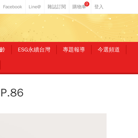
0
齡
ESG永續台灣
專題報導
今選頻道
.86