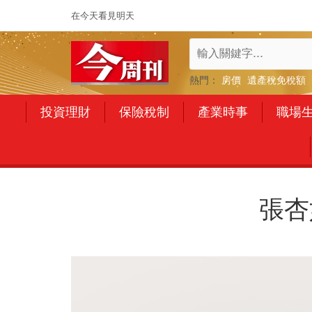
在今天看見明天
熱門：
房價
遺產稅免稅額
投資理財
保險稅制
產業時事
職場
張杏