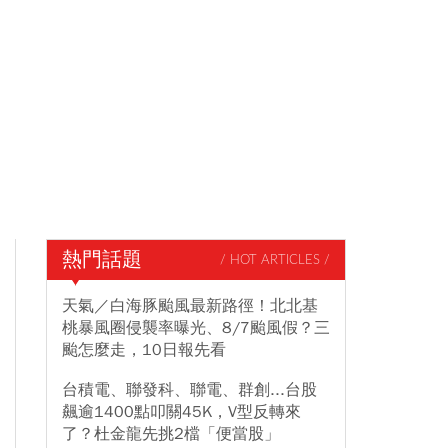
熱門話題
/ HOT ARTICLES /
天氣／白海豚颱風最新路徑！北北基
桃暴風圈侵襲率曝光、8/7颱風假？三
颱怎麼走，10日報先看
台積電、聯發科、聯電、群創...台股
飆逾1400點叩關45K，V型反轉來
了？杜金龍先挑2檔「便當股」