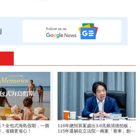
抓？全包式海島假期，一價
116年總預算案歲出3.6兆賴清德拍板，
樂，省錢更省心！
115年還躺在立法院…兩案「塞車」創憲
政首例如何解決？