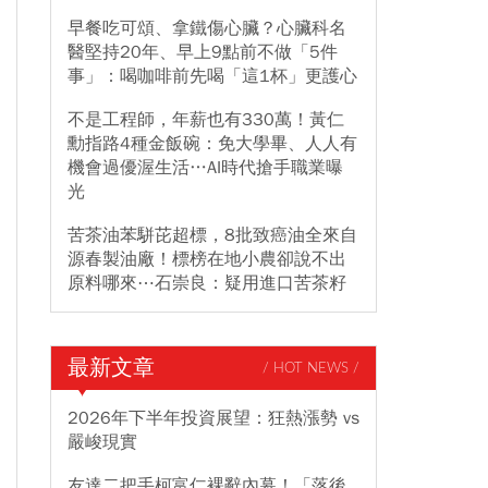
早餐吃可頌、拿鐵傷心臟？心臟科名
醫堅持20年、早上9點前不做「5件
事」：喝咖啡前先喝「這1杯」更護心
不是工程師，年薪也有330萬！黃仁
勳指路4種金飯碗：免大學畢、人人有
機會過優渥生活…AI時代搶手職業曝
光
苦茶油苯駢芘超標，8批致癌油全來自
源春製油廠！標榜在地小農卻說不出
原料哪來⋯石崇良：疑用進口苦茶籽
最新文章
/ HOT NEWS /
2026年下半年投資展望：狂熱漲勢 vs
嚴峻現實
友達二把手柯富仁裸辭內幕！「落後