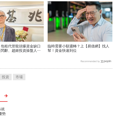
PR
？包租代管龍頭爆資金缺口
臨時需要小額週轉？上【易借網】找人
座閃辭、趙姬投資操盤人失
幫！資金快速到位
組自救會，公司最新聲明
Recommended by
投資
市場
%就
優勢