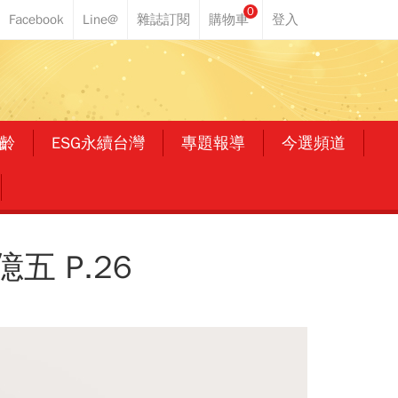
0
齡
ESG永續台灣
專題報導
今選頻道
 P.26