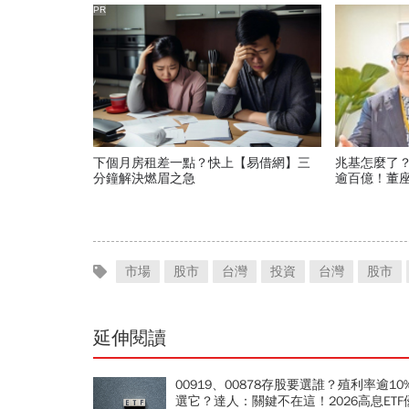
PR
下個月房租差一點？快上【易借網】三
兆基怎麼了
分鐘解決燃眉之急
逾百億！董
聯…187人
市場
股市
台灣
投資
台灣
股市
延伸閱讀
00919、00878存股要選誰？殖利率逾10
選它？達人：關鍵不在這！2026高息ETF