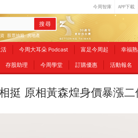
搜尋
資
股票抽籤
房地產
生活
今周大耳朵 Podcast
富足今周起
幸福熟
存股助理
今周學堂
訂購優惠
活動報名
相挺 原相黃森煌身價暴漲二億五