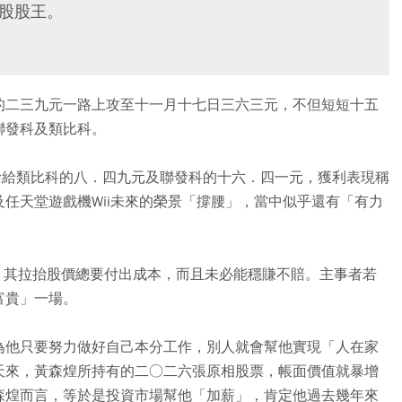
計股股王。
的二三九元一路上攻至十一月十七日三六三元，不但短短十五
聯發科及類比科。
輸給類比科的八．四九元及聯發科的十六．四一元，獲利表現稱
任天堂遊戲機Wii未來的榮景「撐腰」，當中似乎還有「有力
，其拉抬股價總要付出成本，而且未必能穩賺不賠。主事者若
富貴」一場。
為他只要努力做好自己本分工作，別人就會幫他實現「人在家
天來，黃森煌所持有的二○二六張原相股票，帳面價值就暴增
森煌而言，等於是投資市場幫他「加薪」，肯定他過去幾年來