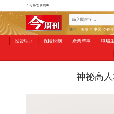
在今天看見明天
熱門：
美股
行事曆
勞保年
投資理財
保險稅制
產業時事
職場
神祕高人