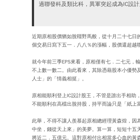
過聯發科及類比科，異軍突起成為IC設
近期原相股價猶如脫韁野馬般，從十月二十七日
個交易日寫下五一．八八％的漲幅，股價還超越
就今年前三季EPS來看，原相僅有七．二七元，
不上數一數二。由此看來，其除憑藉股本小優勢及
人士」的「情義相挺」。
原相能順利登上IC設計股王，不管是誰出手相助
不能順利在高檔出脫持股，持平而論只是「紙上
此舉，不得不讓人羨慕起原相總經理黃森煌，因
中坐，錢從天上來」的美夢。算一算，短短十五
將近二．五億元。這對原相付出相當多心血的黃