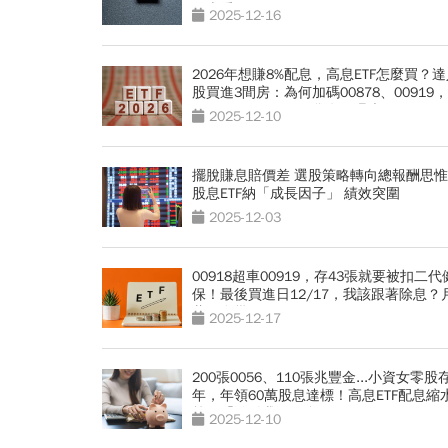
一表看
2025-12-16
2026年想賺8%配息，高息ETF怎麼買？
股買進3間房：為何加碼00878、00919
00940、00939...口袋名單曝光
2025-12-10
擺脫賺息賠價差 選股策略轉向總報酬思惟
股息ETF納「成長因子」 績效突圍
2025-12-03
00918超車00919，存43張就要被扣二代
保！最後買進日12/17，我該跟著除息？
萬要存幾張
2025-12-17
200張0056、110張兆豐金...小資女零股
年，年領60萬股息達標！高息ETF配息縮
策？「激勵我買更多」
2025-12-10