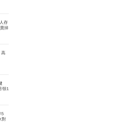
達人存
，賣掉
 高
健
月領1
存5
水對