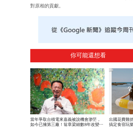
對原相的貢獻。
你可能還想看
PR
當年爭取台積電來嘉義被說機會渺茫，
出國花費難
如今已擁第三廠！翁章梁細數8年改變：
搞定食宿玩
蚊子館也變無人機聚落