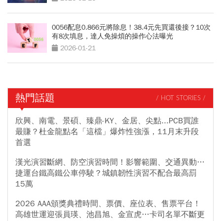
0056配息0.866元將除息！38.4元先買還後接？10次
有8次填息，達人免操煩的操作心法曝光
2026-01-21
熱門話題
/ HOT STORIES /
欣興、南電、景碩、臻鼎-KY、金居、尖點...PCB買誰
最賺？杜金龍點名「這檔」爆炸性強漲，11月末升段
首選
漢光演習斷網、防空演習時間！影響範圍、交通異動…
捷運台鐵高鐵公車停駛？城鎮韌性演習不配合最高罰
15萬
2026 AAA頒獎典禮時間、票價、座位表、售票平台！
高雄世運迎張員瑛、池昌旭、金宣虎…卡司名單不斷更