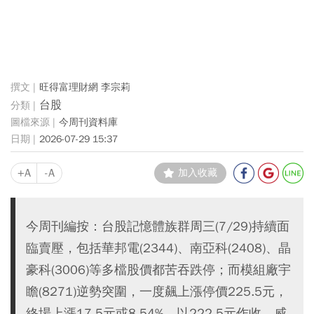
旺得富理財網 李宗莉
台股
今周刊資料庫
2026-07-29 15:37
+A
-A
加入收藏
今周刊編按：台股記憶體族群周三(7/29)持續面
臨賣壓，包括華邦電(2344)、南亞科(2408)、晶
豪科(3006)等多檔股價都苦吞跌停；而模組廠宇
瞻(8271)逆勢突圍，一度飆上漲停價225.5元，
終場上漲17.5元或8.54%，以222.5元作收，威