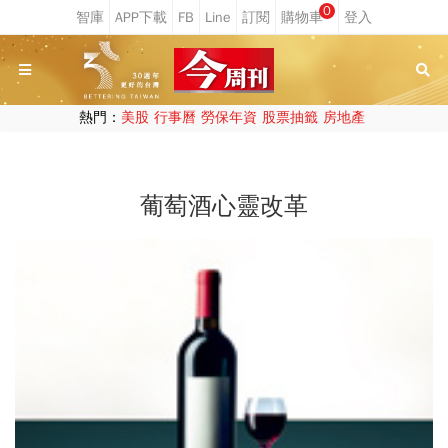
0
熱門：
美股
行事曆
勞保年資
股票抽籤
房地產
葡萄酒心靈改革