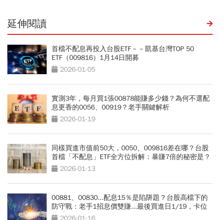
延伸閱讀
首檔不配息再投入台股ETF－－凱基台灣TOP 50
ETF（009816）1月14日開募
2026-01-05
實測3年，每月買1張00878能賺多少錢？為何不選配
息更香的0056、00919？老手關鍵解析
2026-01-19
同樣買進市值前50大，0050、009816差在哪？台股
首檔「不配息」ETF全方位拆解：暴賺7倍的秘密是？
2026-01-13
00881、00830...配息15％是陷阱題？台股高檔下的
防守戰：老手1招息價雙賺...最後買進日1/19，卡位
快看
2026-01-16