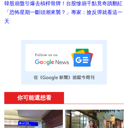
韓股崩盤引爆去槓桿骨牌！台股慘崩千點竟奇蹟翻紅
「恐怖星期一斷頭潮來襲？」專家：搶反彈就看這一
天