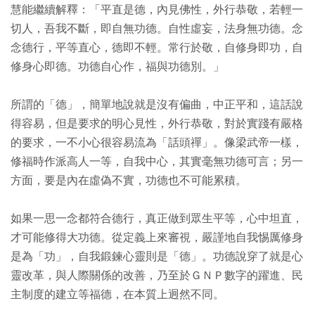
慧能繼續解釋：「平直是德，內見佛性，外行恭敬，若輕一
切人，吾我不斷，即自無功德。自性虛妄，法身無功德。念
念德行，平等直心，德即不輕。常行於敬，自修身即功，自
修身心即德。功德自心作，福與功德別。」
所謂的「德」，簡單地說就是沒有偏曲，中正平和，這話說
得容易，但是要求的明心見性，外行恭敬，對於實踐有嚴格
的要求，一不小心很容易流為「話頭禪」。像梁武帝一樣，
修福時作派高人一等，自我中心，其實毫無功德可言；另一
方面，要是內在虛偽不實，功德也不可能累積。
如果一思一念都符合德行，真正做到眾生平等，心中坦直，
才可能修得大功德。從定義上來審視，嚴謹地自我惕厲修身
是為「功」，自我鍛鍊心靈則是「德」。功德說穿了就是心
靈改革，與人際關係的改善，乃至於ＧＮＰ數字的躍進、民
主制度的建立等福德，在本質上迥然不同。