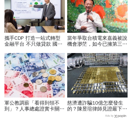
攜手CDP 打造一站式轉型
當年爭取台積電來嘉義被說
金融平台 不只做貸款 國泰
機會渺茫，如今已擁第三
世華化身減碳顧問
廠！翁章梁細數8年改變：
蚊子館也變無人機聚落
軍公教調薪「看得到領不
慈濟遭詐騙10億怎麼發生
到」？人事總處證實卡關，
的？陳昱瑄律師見證嚴下跪
公務員2千元專業加給、加
博信任！豪宅藏158公斤黃
Ads by
薪4%能如期上路？
金，洗錢手法曝光…慈濟回
應了