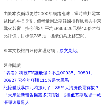
由於本次循環更勝2000年網路泡沫，當時華邦電本
益比約4~5.5倍，但考量到近期韓國槓桿風暴與中東
戰火影響，按今明2年平均EPS63.26元與4.5倍本益
比評價，目標價285元，後續仍具上修空間。
※本文授權自旺得富理財網，
原文見此
。
延伸閱讀：
1表看》科技ETF誰最強？不是00935、00891、
00927 它今年狂賺111％是大黑馬
記憶體股暴跌元凶抓到了！35％大清洗後還有救？
「大摩最新報告揭露多頭訊號」2檔低基期現貨一喊
漲彈速最驚人