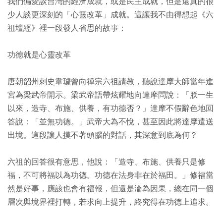
我們偏愛談台灣的經濟成就，或是民主成就，但是還真的很
少人談更深刻的「心靈改革」成就。這讓我不由得想起《六
祖壇經》裡一段發人省思的故事：
功德就是心靈改革
唐朝韶州刺史韋璩曾向禪宗六祖請教，聽說達摩大師當年進
宮為梁武帝開示。梁武帝語帶炫耀地向達摩問說：「朕一生
以來，造寺、布施、供養，有功德否？」達摩不假辭色地回
答說：「並無功德。」武帝大為不悅，甚至因此將達摩遣送
出境。這段讓人摸不著頭腦的對話，其深意到底為何？
六祖的回答很有意思，他說：「造寺、布施、供養只是修
福，不可將福以為功德。功德在法身非在於福田。」修福當
然是好事，應該也會有福報，但還是淪為因果，總在同一個
層次與境界裡打轉，若求向上提升，終究得在功德上追求。