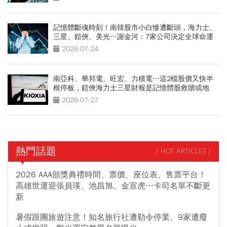
記憶體斷魂時刻！南韓股市小白慘遭斷頭，海力士、
三星、鎧俠、美光…謝金河：7家公司決定全球命運
2026-07-24
南亞科、華邦電、旺宏、力積電…這2檔股價又快半
根停板，鎧俠海力士三星財報是記憶體股救贖或地
獄？
2026-07-27
熱門話題
/ HOT ARTICLES /
2026 AAA頒獎典禮時間、票價、座位表、售票平台！
高雄世運迎張員瑛、池昌旭、金宣虎…卡司名單不斷更
新
暑假跟團旅遊注意！知名旅行社遭勒令停業、9家遭廢