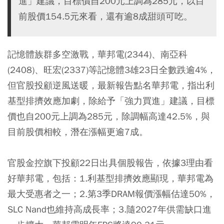
進」建議，目標價自200元上調為285元，以目
前股價154.5元來看，還有逾8成甜頭可吃。
記憶體族群多空激戰，華邦電(2344)、南亞科
(2408)、旺宏(2337)等記憶體3雄23日全數跌逾4%，
但官股投顧逆風送暖，最新報告點名華邦電，指出利
基型排擠效應加劇，除給予「強力買進」建議，目標
價也自200元上調為285元，除調幅高達42.5%，與
目前股價相較，潛在漲幅更逾7成。
官股金控旗下投顧22日出具個股報告，依據3理由看
好華邦電，包括：1.利基型排擠效應顯現，華邦電為
最大受惠者之一；2.第3季DRAM報價漲幅估達50%，
SLC Nand也維持高成長率；3.隨2027年供需缺口進