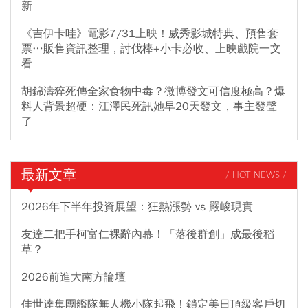
新
《吉伊卡哇》電影7/31上映！威秀影城特典、預售套
票…販售資訊整理，討伐棒+小卡必收、上映戲院一文
看
胡錦濤猝死傳全家食物中毒？微博發文可信度極高？爆
料人背景超硬：江澤民死訊她早20天發文，事主發聲
了
最新文章
/ HOT NEWS /
2026年下半年投資展望：狂熱漲勢 vs 嚴峻現實
友達二把手柯富仁裸辭內幕！「落後群創」成最後稻
草？
2026前進大南方論壇
佳世達集團艦隊無人機小隊起飛！鎖定美日頂級客戶切