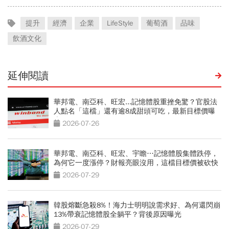
提升
經濟
企業
LifeStyle
葡萄酒
品味
飲酒文化
延伸閱讀
華邦電、南亞科、旺宏...記憶體股重挫免驚？官股法
人點名「這檔」還有逾8成甜頭可吃，最新目標價曝
光
2026-07-26
華邦電、南亞科、旺宏、宇瞻…記憶體股集體跌停，
為何它一度漲停？財報亮眼沒用，這檔目標價被砍快
3成
2026-07-29
韓股熔斷急殺8%！海力士明明說需求好、為何還閃崩
13%帶衰記憶體股全躺平？背後原因曝光
2026-07-29