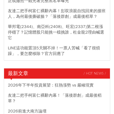
止或撤照…觀光署完整黑名單曝光
友達二把手柯富仁裸辭內幕！彭双浪親自找回來的接班
人，為何最後撕破臉？「落後群創」成最後稻草？
華邦電(2344)、南亞科(2408)、旺宏(2337)第二根漲
停穩了？記憶體股只能挑一檔挑誰，杜金龍2理由喊選
它
LINE這功能置頂5天關不掉！一票人苦喊「看了很煩
躁」，要怎麼移除？官方回應了
最新文章
/ HOT NEWS /
2026年下半年投資展望：狂熱漲勢 vs 嚴峻現實
友達二把手柯富仁裸辭內幕！「落後群創」成最後稻
草？
2026前進大南方論壇