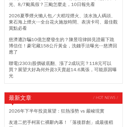
光、8/7颱風假？三颱怎麼走，10日報先看
2026夏季煙火懶人包／大稻埕煙火、淡水漁人碼頭、
東石海上煙火…全台花火施放時間、表演卡司、最佳觀
賞點必看
慈濟遭詐騙10億怎麼發生的？陳昱瑄律師見證嚴下跪
博信任！豪宅藏158公斤黃金，洗錢手法曝光…慈濟回
應了
聯電(2303)股價破底翻、漲了2成玩完？118元可以
買？展望大好為何外資3天賣超14.6萬張，可能原因曝
光
最新文章
/ HOT NEWS /
2026年下半年投資展望：狂熱漲勢 vs 嚴峻現實
友達二把手柯富仁裸辭內幕！「落後群創」成最後稻