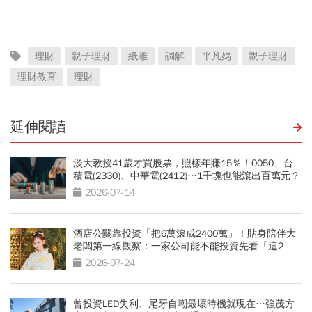
理財
親子理財
紙雕
調解
平凡媽
親子理財
理財教育
理財
延伸閱讀
淡大教授41歲才買股票，照樣年賺15％！0050、台
積電(2330)、中華電(2412)…1千塊也能滾出百萬元？
懶人投資4組合
2026-07-14
酒店公關靠投資「把6萬滾成2400萬」！貼身陪伴大
老闆第一線觀察：一家公司能不能投資先看「這2
點」
2026-07-24
曾投資LED失利、尾牙自嘲最壞時機就現在…強茂方