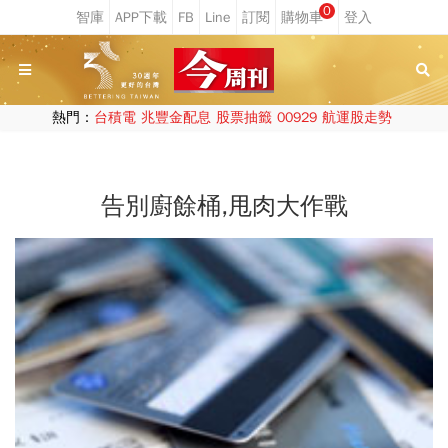
0
熱門：
台積電
兆豐金配息
股票抽籤
00929
航運股走勢
告別廚餘桶,甩肉大作戰