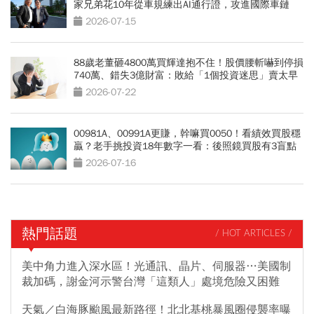
家兄弟花10年從車規練出AI通行證，攻進國際車鏈
2026-07-15
88歲老董砸4800萬買輝達抱不住！股價腰斬嚇到停損
740萬、錯失3億財富：敗給「1個投資迷思」賣太早
2026-07-22
00981A、00991A更賺，幹嘛買0050！看績效買股穩
贏？老手挑投資18年數字一看：後照鏡買股有3盲點
2026-07-16
熱門話題
/ HOT ARTICLES /
美中角力進入深水區！光通訊、晶片、伺服器…美國制
裁加碼，謝金河示警台灣「這類人」處境危險又困難
天氣／白海豚颱風最新路徑！北北基桃暴風圈侵襲率曝