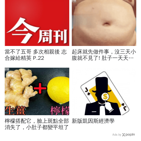
PR
當不了五哥 多次相親後 志
起床就先做件事，沒三天小
合嫁給精英 P.22
腹就不見了! 肚子一天天變
小！
PR
檸檬搭配它，臉上斑點全部
新版凱因斯經濟學
消失了，小肚子都變平坦了
Ads by